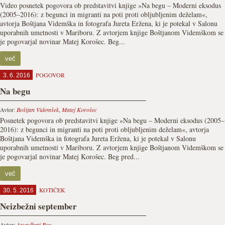
Video posnetek pogovora ob predstavitvi knjige »Na begu – Moderni eksodus
(2005–2016): z begunci in migranti na poti proti obljubljenim deželam«,
avtorja Boštjana Videmška in fotografa Jureta Eržena, ki je potekal v Salonu
uporabnih umetnosti v Mariboru. Z avtorjem knjige Boštjanom Videmškom se
je pogovarjal novinar Matej Korošec. Beg...
več
POGOVOR
3. 6. 2016
Na begu
Avtor:
Boštjan Videmšek
,
Matej Korošec
Posnetek pogovora ob predstavitvi knjige »Na begu – Moderni eksodus (2005–
2016): z begunci in migranti na poti proti obljubljenim deželam«, avtorja
Boštjana Videmška in fotografa Jureta Eržena, ki je potekal v Salonu
uporabnih umetnosti v Mariboru. Z avtorjem knjige Boštjanom Videmškom se
je pogovarjal novinar Matej Korošec. Beg pred...
več
KOTIČEK
30. 5. 2016
Neizbežni september
Avtor:
Arundhati Roy