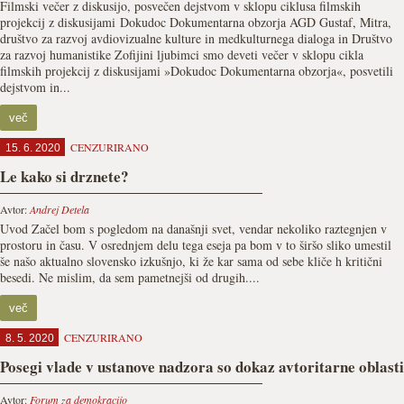
Filmski večer z diskusijo, posvečen dejstvom v sklopu ciklusa filmskih
projekcij z diskusijami Dokudoc Dokumentarna obzorja AGD Gustaf, Mitra,
društvo za razvoj avdiovizualne kulture in medkulturnega dialoga in Društvo
za razvoj humanistike Zofijini ljubimci smo deveti večer v sklopu cikla
filmskih projekcij z diskusijami »Dokudoc Dokumentarna obzorja«, posvetili
dejstvom in...
več
CENZURIRANO
15. 6. 2020
Le kako si drznete?
Avtor:
Andrej Detela
Uvod Začel bom s pogledom na današnji svet, vendar nekoliko raztegnjen v
prostoru in času. V osrednjem delu tega eseja pa bom v to širšo sliko umestil
še našo aktualno slovensko izkušnjo, ki že kar sama od sebe kliče h kritični
besedi. Ne mislim, da sem pametnejši od drugih....
več
CENZURIRANO
8. 5. 2020
Posegi vlade v ustanove nadzora so dokaz avtoritarne oblasti
Avtor:
Forum za demokracijo