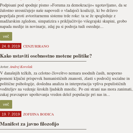
Podpisani pod spodnje pismo »Foruma za demokracijo« ugotavljamo, da se
žalostno uresničujejo naše napovedi o vladajoči koaliciji, ki bo državo
popeljala proti avtoritarnemu sistemu trde roke: ta se že spogleduje z
madžarskim zgledom, simpatizira s priključitvijo višegrajski skupini, grobo
napada medije in novinarje, zdaj pa si podreja tudi osrednje...
več
CENZURIRANO
24. 8. 2019
Kako ustaviti osebnostno motene politike?
Avtor:
Andrej Korošak
V današnjih težkih, za celotno človeštvo nemara usodnih časih, nesporno
pomeni ključni prispevek humanističnih znanosti, zlasti s področij socialne in
politične psihologije, dosledna analiza in interpretacija vpliva populističnih
voditeljev na vedenje širokih ljudskih množic. Po eni strani nas mora zanimati,
zakaj pravzaprav upoštevanja vreden delež populacije pri nas in...
več
ZOFIJINA BODICA
19. 7. 2019
Manifest za javno filozofijo