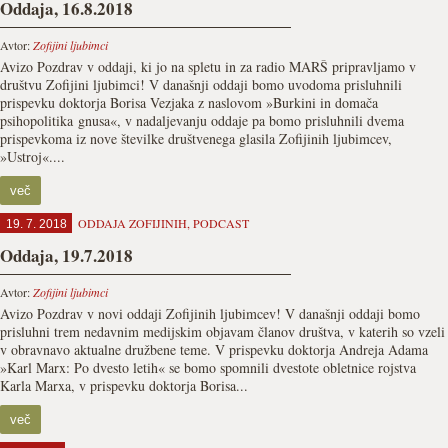
Oddaja, 16.8.2018
Avtor:
Zofijini ljubimci
Avizo Pozdrav v oddaji, ki jo na spletu in za radio MARŠ pripravljamo v
društvu Zofijini ljubimci! V današnji oddaji bomo uvodoma prisluhnili
prispevku doktorja Borisa Vezjaka z naslovom »Burkini in domača
psihopolitika gnusa«, v nadaljevanju oddaje pa bomo prisluhnili dvema
prispevkoma iz nove številke društvenega glasila Zofijinih ljubimcev,
»Ustroj«....
več
ODDAJA ZOFIJINIH
,
PODCAST
19. 7. 2018
Oddaja, 19.7.2018
Avtor:
Zofijini ljubimci
Avizo Pozdrav v novi oddaji Zofijinih ljubimcev! V današnji oddaji bomo
prisluhni trem nedavnim medijskim objavam članov društva, v katerih so vzeli
v obravnavo aktualne družbene teme. V prispevku doktorja Andreja Adama
»Karl Marx: Po dvesto letih« se bomo spomnili dvestote obletnice rojstva
Karla Marxa, v prispevku doktorja Borisa...
več