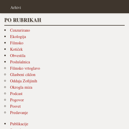
Arhivi
PO RUBRIKAH
Cenzurirano
Ekologija
Filmsko
Kotiček
Obvestila
Poslušalnica
Filmsko vrtoglavo
Glasbeni ciklon
Oddaja Zofijinih
Okrogla miza
Podcast
Pogovor
Posvet
Predavanje
Publikacije