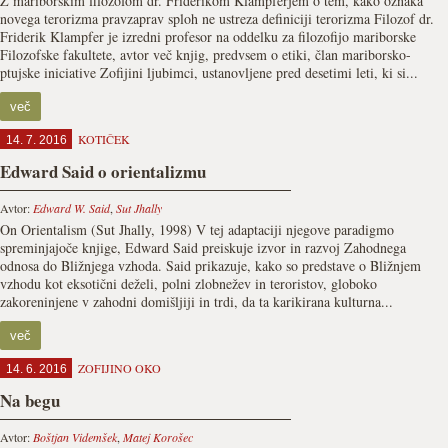
Z mariborskim filozofom dr. Friderikom Klampferjem o tem, kako oznaka
novega terorizma pravzaprav sploh ne ustreza definiciji terorizma Filozof dr.
Friderik Klampfer je izredni profesor na oddelku za filozofijo mariborske
Filozofske fakultete, avtor več knjig, predvsem o etiki, član mariborsko-
ptujske iniciative Zofijini ljubimci, ustanovljene pred desetimi leti, ki si...
več
KOTIČEK
14. 7. 2016
Edward Said o orientalizmu
Avtor:
Edward W. Said
,
Sut Jhally
On Orientalism (Sut Jhally, 1998) V tej adaptaciji njegove paradigmo
spreminjajoče knjige, Edward Said preiskuje izvor in razvoj Zahodnega
odnosa do Bližnjega vzhoda. Said prikazuje, kako so predstave o Bližnjem
vzhodu kot eksotični deželi, polni zlobnežev in teroristov, globoko
zakoreninjene v zahodni domišljiji in trdi, da ta karikirana kulturna...
več
ZOFIJINO OKO
14. 6. 2016
Na begu
Avtor:
Boštjan Videmšek
,
Matej Korošec