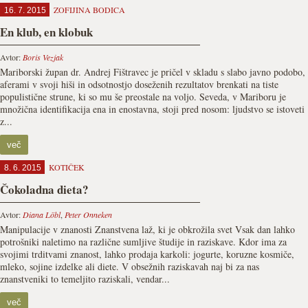
ZOFIJINA BODICA
16. 7. 2015
En klub, en klobuk
Avtor:
Boris Vezjak
Mariborski župan dr. Andrej Fištravec je pričel v skladu s slabo javno podobo,
aferami v svoji hiši in odsotnostjo doseženih rezultatov brenkati na tiste
populistične strune, ki so mu še preostale na voljo. Seveda, v Mariboru je
množična identifikacija ena in enostavna, stoji pred nosom: ljudstvo se istoveti
z...
več
KOTIČEK
8. 6. 2015
Čokoladna dieta?
Avtor:
Diana Löbl
,
Peter Onneken
Manipulacije v znanosti Znanstvena laž, ki je obkrožila svet Vsak dan lahko
potrošniki naletimo na različne sumljive študije in raziskave. Kdor ima za
svojimi trditvami znanost, lahko prodaja karkoli: jogurte, koruzne kosmiče,
mleko, sojine izdelke ali diete. V obsežnih raziskavah naj bi za nas
znanstveniki to temeljito raziskali, vendar...
več