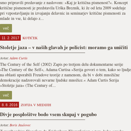
smo pripravili predavanje z naslovom: »Kaj je kritična pismenost?«. Koncept
kritične pismenosti je predstavila Urška Breznik, ki že od leta 2009 sodeluje
pri vzpostavljanju in izvajanju delavnic in seminarjev kritične pismenosti za
mlade in vse, ki delajo z...
več
KOTIČEK
11. 2. 2017
Stoletje jaza – v naših glavah je policist: moramo ga uničiti
Avtor:
Adam Curtis
The Century of the Self (2002) Zapis po tretjem delu dokumentarne serije
»The Century of the Self«, Adama Curtisa »Serija govori o tem, kako so ljudje
na oblasti uporabili Freudove teorije z namenom, da bi v dobi množične
demokracije nadzorovali nevarne ljudske množice.« Adam Curtis Serija
»Stoletje jaza« (The Century of...
več
ZOFIJA V MEDIJIH
8. 8. 2016
Divje posplošitve bodo vsem skupaj v pogubo
Avtor:
Boris Jaušovec