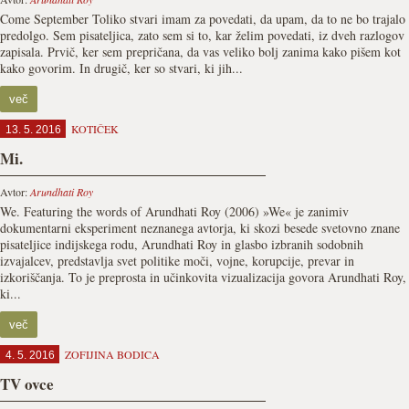
Come September Toliko stvari imam za povedati, da upam, da to ne bo trajalo
predolgo. Sem pisateljica, zato sem si to, kar želim povedati, iz dveh razlogov
zapisala. Prvič, ker sem prepričana, da vas veliko bolj zanima kako pišem kot
kako govorim. In drugič, ker so stvari, ki jih...
več
KOTIČEK
13. 5. 2016
Mi.
Avtor:
Arundhati Roy
We. Featuring the words of Arundhati Roy (2006) »We« je zanimiv
dokumentarni eksperiment neznanega avtorja, ki skozi besede svetovno znane
pisateljice indijskega rodu, Arundhati Roy in glasbo izbranih sodobnih
izvajalcev, predstavlja svet politike moči, vojne, korupcije, prevar in
izkoriščanja. To je preprosta in učinkovita vizualizacija govora Arundhati Roy,
ki...
več
ZOFIJINA BODICA
4. 5. 2016
TV ovce