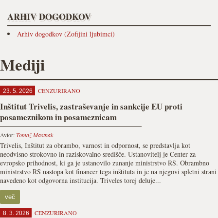
ARHIV DOGODKOV
Arhiv dogodkov (Zofijini ljubimci)
Mediji
CENZURIRANO
23. 5. 2026
Inštitut Trivelis, zastraševanje in sankcije EU proti
posameznikom in posameznicam
Avtor:
Tomaž Mastnak
Trivelis, Inštitut za obrambo, varnost in odpornost, se predstavlja kot
neodvisno strokovno in raziskovalno središče. Ustanovitelj je Center za
evropsko prihodnost, ki ga je ustanovilo zunanje ministrstvo RS. Obrambno
ministrstvo RS nastopa kot financer tega inštituta in je na njegovi spletni strani
navedeno kot odgovorna institucija. Triveles torej deluje...
več
CENZURIRANO
8. 3. 2026