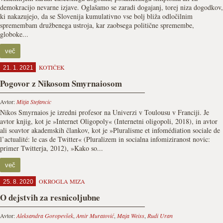
demokracijo nevarne izjave. Oglašamo se zaradi dogajanj, torej niza dogodkov,
ki nakazujejo, da se Slovenija kumulativno vse bolj bliža odločilnim
spremembam družbenega ustroja, kar zaobsega politične spremembe,
globoke...
več
KOTIČEK
21. 1. 2021
Pogovor z Nikosom Smyrnaiosom
Avtor:
Mitja Stefancic
Nikos Smyrnaios je izredni profesor na Univerzi v Toulousu v Franciji. Je
avtor knjig, kot je »Internet Oligopoly« (Internetni oligopoli, 2018), in avtor
ali soavtor akademskih člankov, kot je »Pluralisme et infomédiation sociale de
l’actualité: le cas de Twitter« (Pluralizem in socialna infomiziranost novic:
primer Twitterja, 2012), »Kako so...
več
OKROGLA MIZA
25. 8. 2020
O dejstvih za resnicoljubne
Avtor:
Aleksandra Goropevšek
,
Amir Muratović
,
Maja Weiss
,
Rudi Uran