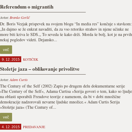
Referendum o migrantih
Avtor:
Branko Gerlič
Dr. Boris Vezjak prispevek na svojem blogu “In media res” končuje s stavkom:
„In dajmo se že enkrat navaditi, da za vso retoriko strahov in njene učinke ne
more biti kriva le SDS.„ To seveda še kako drži. Morda še bolj, kot je na prvih
nekaj pogledov videti. Dejansko...
več
KOTIČEK
9. 12. 2015
Stoletje jaza – oblikovanje privolitve
Avtor:
Adam Curtis
The Century of the Self (2002) Zapis po drugem delu dokumentarne serije
»The Century of the Self«, Adama Curtisa »Serija govori o tem, kako so ljudje
na oblasti uporabili Freudove teorije z namenom, da bi v dobi množične
demokracije nadzorovali nevarne ljudske množice.« Adam Curtis Serija
»Stoletje jaza« (The Century of...
več
PREDAVANJE
4. 12. 2015