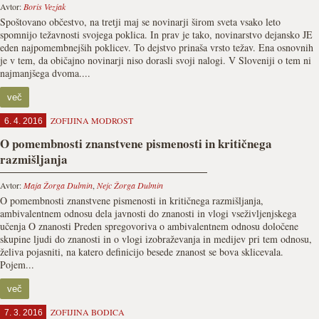
Avtor:
Boris Vezjak
Spoštovano občestvo, na tretji maj se novinarji širom sveta vsako leto
spomnijo težavnosti svojega poklica. In prav je tako, novinarstvo dejansko JE
eden najpomembnejših poklicev. To dejstvo prinaša vrsto težav. Ena osnovnih
je v tem, da običajno novinarji niso dorasli svoji nalogi. V Sloveniji o tem ni
najmanjšega dvoma....
več
ZOFIJINA MODROST
6. 4. 2016
O pomembnosti znanstvene pismenosti in kritičnega
razmišljanja
Avtor:
Maja Žorga Dulmin
,
Nejc Žorga Dulmin
O pomembnosti znanstvene pismenosti in kritičnega razmišljanja,
ambivalentnem odnosu dela javnosti do znanosti in vlogi vseživljenjskega
učenja O znanosti Preden spregovoriva o ambivalentnem odnosu določene
skupine ljudi do znanosti in o vlogi izobraževanja in medijev pri tem odnosu,
želiva pojasniti, na katero definicijo besede znanost se bova sklicevala.
Pojem...
več
ZOFIJINA BODICA
7. 3. 2016