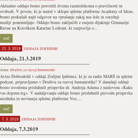
Aktualno oddajo bomo posvetili dvema razmislekoma o pravičnosti in
svobodi. V prvem, ki je nastal v sklopu spletne platforme Academy of Ideas,
bomo poskušali najti odgovor na vprašanje zakaj nas šole in osrednji
mediji poneumljajo. Oddajo bomo zaključili z esejem dijakinje Gimnazije
Ravne na Koroškem Katarine Lodrant, ki razpravlja o...
več
ODDAJA ZOFIJINIH
21. 3. 2019
Oddaja, 21.3.2019
Avtor:
Društvo za razvoj humanistike
Avizo Dobrodošli v oddaji Zofijini ljubimci, ki jo za radio MARŠ in spletni
podcast, pripravljamo v Društvu za razvoj humanistike! V današnji oddaji
bomo uvodoma prisluhnili prispevku dr. Andreja Adama z naslovom »Kako
vas dojema trg«. V nadaljevanju oddaje bomo prisluhnili prevodu prispevka
urednika in novinarja spletne platforme Vox,...
več
ODDAJA ZOFIJINIH
7. 3. 2019
Oddaja, 7.3.2019