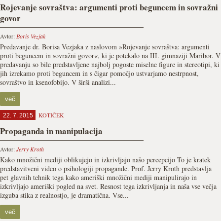
Rojevanje sovraštva: argumenti proti beguncem in sovražni
govor
Avtor:
Boris Vezjak
Predavanje dr. Borisa Vezjaka z naslovom »Rojevanje sovraštva: argumenti
proti beguncem in sovražni govor«, ki je potekalo na III. gimnaziji Maribor. V
predavanju so bile predstavljene najbolj pogoste miselne figure in stereotipi, ki
jih izrekamo proti beguncem in s čigar pomočjo ustvarjamo nestrpnost,
sovraštvo in ksenofobijo. V širši analizi...
več
KOTIČEK
22. 7. 2015
Propaganda in manipulacija
Avtor:
Jerry Kroth
Kako množični mediji oblikujejo in izkrivljajo našo percepcijo To je kratek
predstavitveni video o psihologiji propagande. Prof. Jerry Kroth predstavlja
pet glavnih tehnik tega kako ameriški množični mediji manipulirajo in
izkrivljajo ameriški pogled na svet. Resnost tega izkrivljanja in naša vse večja
izguba stika z realnostjo, je dramatična. Vse...
več