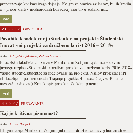
prepoznavajo kot kaznivega dejanja. Ko gre za pravice azilantov, bi jih kratila,
a v praksi kršitev mednarodnih konvencij naši bivši sodniki ne...
več
OBVESTILA
23. 5. 2017
Povabilo k sodelovanju študentov na projekt »Študentski
Inovativni projekti za družbeno korist 2016 – 2018«
Avtor:
Filozofska fakulteta
,
Zofijini ljubimci
Filozofska fakulteta Univerze v Mariboru in Zofijini Ljubimci v okviru
javnega razpisa »Študentski inovativni projekti za družbeno korist 2016-2018«
vabijo študente/študentke za sodelovanje na projektu. Naslov projekta: FiPr
»Filozofija in po-resničnost« Trajanje projekta: 4 meseci (največ 40 ur na
mesec/8 ur dnevno) Kratek opis projekta: Če kdaj, potem je...
več
PREDAVANJE
4. 3. 2017
Kaj je kritična pismenost?
Avtor:
Urška Breznik
III. gimnazija Maribor in Zofijini ljubimci – društvo za razvoj humanistike