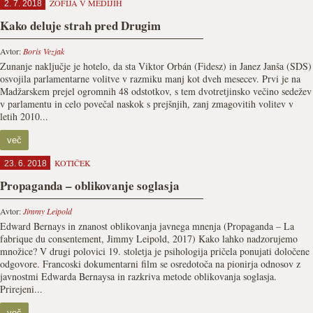
ZOFIJA V MEDIJIH
2. 7. 2018
Kako deluje strah pred Drugim
Avtor:
Boris Vezjak
Zunanje naključje je hotelo, da sta Viktor Orbán (Fidesz) in Janez Janša (SDS)
osvojila parlamentarne volitve v razmiku manj kot dveh mesecev. Prvi je na
Madžarskem prejel ogromnih 48 odstotkov, s tem dvotretjinsko večino sedežev
v parlamentu in celo povečal naskok s prejšnjih, zanj zmagovitih volitev v
letih 2010...
več
KOTIČEK
23. 6. 2018
Propaganda – oblikovanje soglasja
Avtor:
Jimmy Leipold
Edward Bernays in znanost oblikovanja javnega mnenja (Propaganda – La
fabrique du consentement, Jimmy Leipold, 2017) Kako lahko nadzorujemo
množice? V drugi polovici 19. stoletja je psihologija pričela ponujati določene
odgovore. Francoski dokumentarni film se osredotoča na pionirja odnosov z
javnostmi Edwarda Bernaysa in razkriva metode oblikovanja soglasja.
Prirejeni...
več