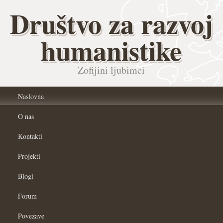
Društvo za razvoj
humanistike
Zofijini ljubimci
Naslovna
O nas
Kontakti
Projekti
Blogi
Forum
Povezave