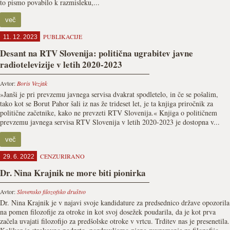
to pismo povabilo k razmisleku,...
več
PUBLIKACIJE
11. 12. 2023
Desant na RTV Slovenija: politična ugrabitev javne
radiotelevizije v letih 2020-2023
Avtor:
Boris Vezjak
»Janši je pri prevzemu javnega servisa dvakrat spodletelo, in če se pošalim,
tako kot se Borut Pahor šali iz nas že trideset let, je ta knjiga priročnik za
politične začetnike, kako ne prevzeti RTV Slovenija.« Knjiga o političnem
prevzemu javnega servisa RTV Slovenija v letih 2020-2023 je dostopna v...
več
CENZURIRANO
29. 6. 2022
Dr. Nina Krajnik ne more biti pionirka
Avtor:
Slovensko filozofsko društvo
Dr. Nina Krajnik je v najavi svoje kandidature za predsednico države opozorila
na pomen filozofije za otroke in kot svoj dosežek poudarila, da je kot prva
začela uvajati filozofijo za predšolske otroke v vrtcu. Trditev nas je presenetila.