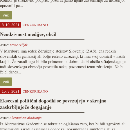
Kolikor je strokovno podprto, pozdravljamo njeno zavzemanje za filozofijo,
opozorili pa...
več
CENZURIRANO
8. 10. 2021
Neodzivnost medijev, občil
Avtor:
Franc Ošljak
V Mariboru ima sedež Združenje ateistov Slo­venije (ZAS), ena redkih
slovenskih organizacij ali bolje rečeno združenj, ki ima svoj domicil v naših
krajih. Že zaradi tega bi bilo primerno in dobro, da bi občila s štajerskega pa
tudi sloven­skega območja posvetila nekaj pozornosti temu združenju. Ne bi
želel danes...
več
CENZURIRANO
15. 3. 2021
Ekscesni politični dogodki se povezujejo v skrajno
zaskrbljujoče dogajanje
Avtor:
Alternativna akademija
Iz Alternativne akademije se tokrat ne oglašamo zato, ker bi bili zgroženi ali
vznemirjeni zaradi ekscesnega dogodka, posameznega simptoma ali za