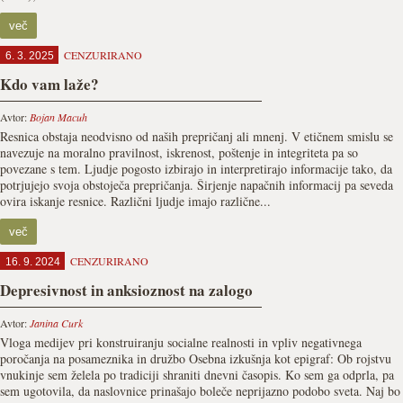
več
CENZURIRANO
6. 3. 2025
Kdo vam laže?
Avtor:
Bojan Macuh
Resnica obstaja neodvisno od naših prepričanj ali mnenj. V etičnem smislu se
navezuje na moralno pravilnost, iskrenost, poštenje in integriteta pa so
povezane s tem. Ljudje pogosto izbirajo in interpretirajo informacije tako, da
potrjujejo svoja obstoječa prepričanja. Širjenje napačnih informacij pa seveda
ovira iskanje resnice. Različni ljudje imajo različne...
več
CENZURIRANO
16. 9. 2024
Depresivnost in anksioznost na zalogo
Avtor:
Janina Curk
Vloga medijev pri konstruiranju socialne realnosti in vpliv negativnega
poročanja na posameznika in družbo Osebna izkušnja kot epigraf: Ob rojstvu
vnukinje sem želela po tradiciji shraniti dnevni časopis. Ko sem ga odprla, pa
sem ugotovila, da naslovnice prinašajo boleče neprijazno podobo sveta. Naj bo