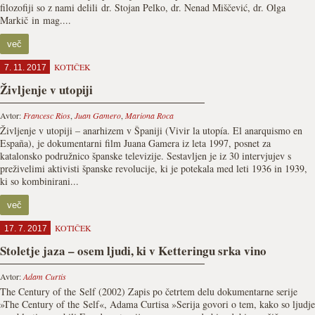
filozofiji so z nami delili dr. Stojan Pelko, dr. Nenad Miščević, dr. Olga
Markič in mag....
več
KOTIČEK
7. 11. 2017
Življenje v utopiji
Avtor:
Francesc Rios
,
Juan Gamero
,
Mariona Roca
Življenje v utopiji – anarhizem v Španiji (Vivir la utopía. El anarquismo en
España), je dokumentarni film Juana Gamera iz leta 1997, posnet za
katalonsko podružnico španske televizije. Sestavljen je iz 30 intervjujev s
preživelimi aktivisti španske revolucije, ki je potekala med leti 1936 in 1939,
ki so kombinirani...
več
KOTIČEK
17. 7. 2017
Stoletje jaza – osem ljudi, ki v Ketteringu srka vino
Avtor:
Adam Curtis
The Century of the Self (2002) Zapis po četrtem delu dokumentarne serije
»The Century of the Self«, Adama Curtisa »Serija govori o tem, kako so ljudje