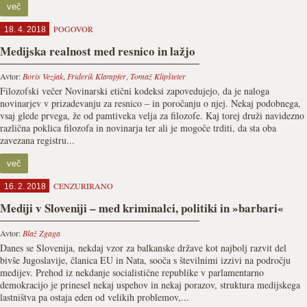
več
POGOVOR
18. 4. 2018
Medijska realnost med resnico in lažjo
Avtor:
Boris Vezjak
,
Friderik Klampfer
,
Tomaž Klipšteter
Filozofski večer Novinarski etični kodeksi zapovedujejo, da je naloga
novinarjev v prizadevanju za resnico – in poročanju o njej. Nekaj podobnega,
vsaj glede prvega, že od pamtiveka velja za filozofe. Kaj torej druži navidezno
različna poklica filozofa in novinarja ter ali je mogoče trditi, da sta oba
zavezana registru...
več
CENZURIRANO
16. 2. 2018
Mediji v Sloveniji – med kriminalci, politiki in »barbari«
Avtor:
Blaž Zgaga
Danes se Slovenija, nekdaj vzor za balkanske države kot najbolj razvit del
bivše Jugoslavije, članica EU in Nata, sooča s številnimi izzivi na področju
medijev. Prehod iz nekdanje socialistične republike v parlamentarno
demokracijo je prinesel nekaj uspehov in nekaj porazov, struktura medijskega
lastništva pa ostaja eden od velikih problemov,...