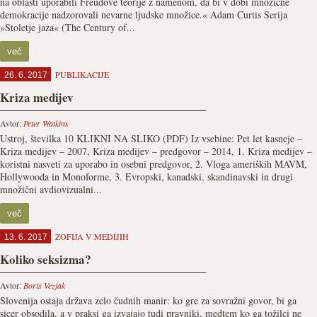
na oblasti uporabili Freudove teorije z namenom, da bi v dobi množične
demokracije nadzorovali nevarne ljudske množice.« Adam Curtis Serija
»Stoletje jaza« (The Century of...
več
PUBLIKACIJE
26. 6. 2017
Kriza medijev
Avtor:
Peter Watkins
Ustroj, številka 10 KLIKNI NA SLIKO (PDF) Iz vsebine: Pet let kasneje –
Kriza medijev – 2007, Kriza medijev – predgovor – 2014, 1. Kriza medijev –
koristni nasveti za uporabo in osebni predgovor, 2. Vloga ameriških MAVM,
Hollywooda in Monoforme, 3. Evropski, kanadski, skandinavski in drugi
množični avdiovizualni...
več
ZOFIJA V MEDIJIH
13. 6. 2017
Koliko seksizma?
Avtor:
Boris Vezjak
Slovenija ostaja država zelo čudnih manir: ko gre za sovražni govor, bi ga
sicer obsodila, a v praksi ga izvajajo tudi pravniki, medtem ko ga tožilci ne