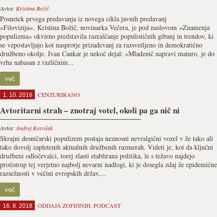
Avtor:
Kristina Božič
Posnetek prvega predavanja iz novega cikla javnih predavanj
»Filovizija«. Kristina Božič, novinarka Večera, je pod naslovom »Znamenja
populizma« okvirno predstavila razraščanje populističnih gibanj in trendov, ki
se vzpostavljajo kot nasprotje prizadevanj za razsvetljeno in demokratično
družbeno okolje. Ivan Cankar je nekoč dejal: »Mladenič napravi maturo, je do
vrha nabasan z različnim...
več
CENZURIRANO
1. 10. 2018
Avtoritarni strah – znotraj votel, okoli pa ga nič ni
Avtor:
Andrej Korošak
Skrajni desničarski populizem postaja neznosni nevralgični vozel v že tako ali
tako dovolj zapletenih aktualnih družbenih razmerah. Videti je, kot da ključni
družbeni odločevalci, torej zlasti etablirana politika, le s težavo najdejo
protistrup tej verjetno najbolj nevarni nadlogi, ki je dosegla zdaj že epidemične
razsežnosti v večini evropskih držav,...
več
ODDAJA ZOFIJINIH
,
PODCAST
16. 8. 2018