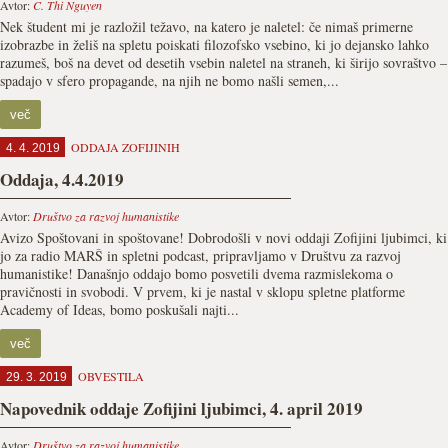
Avtor:
C. Thi Nguyen
Nek študent mi je razložil težavo, na katero je naletel: če nimaš primerne
izobrazbe in želiš na spletu poiskati filozofsko vsebino, ki jo dejansko lahko
razumeš, boš na devet od desetih vsebin naletel na straneh, ki širijo sovraštvo –
spadajo v sfero propagande, na njih ne bomo našli semen,...
več
ODDAJA ZOFIJINIH
4. 4. 2019
Oddaja, 4.4.2019
Avtor:
Društvo za razvoj humanistike
Avizo Spoštovani in spoštovane! Dobrodošli v novi oddaji Zofijini ljubimci, ki
jo za radio MARŠ in spletni podcast, pripravljamo v Društvu za razvoj
humanistike! Današnjo oddajo bomo posvetili dvema razmislekoma o
pravičnosti in svobodi. V prvem, ki je nastal v sklopu spletne platforme
Academy of Ideas, bomo poskušali najti...
več
OBVESTILA
29. 3. 2019
Napovednik oddaje Zofijini ljubimci, 4. april 2019
Avtor:
Društvo za razvoj humanistike