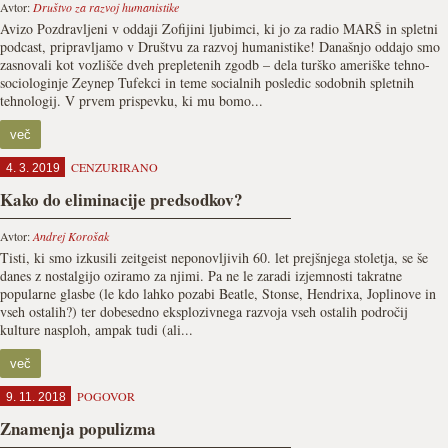
Avtor:
Društvo za razvoj humanistike
Avizo Pozdravljeni v oddaji Zofijini ljubimci, ki jo za radio MARŠ in spletni
podcast, pripravljamo v Društvu za razvoj humanistike! Današnjo oddajo smo
zasnovali kot vozlišče dveh prepletenih zgodb – dela turško ameriške tehno-
sociologinje Zeynep Tufekci in teme socialnih posledic sodobnih spletnih
tehnologij. V prvem prispevku, ki mu bomo...
več
CENZURIRANO
4. 3. 2019
Kako do eliminacije predsodkov?
Avtor:
Andrej Korošak
Tisti, ki smo izkusili zeitgeist neponovljivih 60. let prejšnjega stoletja, se še
danes z nostalgijo oziramo za njimi. Pa ne le zaradi izjemnosti takratne
popularne glasbe (le kdo lahko pozabi Beatle, Stonse, Hendrixa, Joplinove in
vseh ostalih?) ter dobesedno eksplozivnega razvoja vseh ostalih področij
kulture nasploh, ampak tudi (ali...
več
POGOVOR
9. 11. 2018
Znamenja populizma