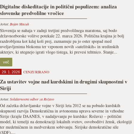
Digitalne diskeditacije in politični populizem: analiza
slovenske predvolilne vročice
Avtor:
Bojan Macuh
Slovenija se nahaja v zadnji tretjini predvolilnega maratona, saj bodo
državnozborske volitve potekale 22. marca 2026. Politična krajina je bolj
razdrobljena kot kdaj koli prej, zaznamuje pa jo oster spopad med
uveljavljenima blokoma ter vzponom novih »satelitskih« in sredinskih
akterjev, ki utegnejo igrati vlogo tistega, ki prevesi tehtnico. Stanje...
več
CENZURIRANO
29. 1. 2026
Za ustavitev vojne nad kurdskimi in drugimi skupnostmi v
Siriji
Avtor:
Solidarnostni odbor za Rožavo
Od začetka državljanske vojne v Siriji leta 2012 se na pobudo kurdskih
skupnosti razvija Demokratična in avtonomna uprava severne in vzhodne
Sirije (krajše DAANES, v nadaljevanju po kurdsko: Rožava) – politični
model, ki temelji na demokraciji lokalnih svetov, osvoboditvi žensk, ekologiji
ter medetničnem in medverskem sobivanju. Sirijske demokratične sile
(SDF),...