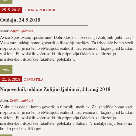
ODDAJA ZOFIJINIH
25. 5. 2018
Oddaja, 24.5.2018
Avtor:
Zofijini ljubimci
Avizo Spoštovani, spoštovane! Dobrodošli v novi oddaji Zofijinih ljubimcev!
V tokratni oddaji bomo govorili o filozofiji medijev. Za izhodišče bomo vzeli
razpravo, ki je na temo »Medijska realnost med resnico in lažjo« pred kratkim
v sklopu Filozofskih večerov, ki jih pripravlja Oddelek za filozofijo
mariborske Filozofske fakultete, potekala v...
več
OBVESTILA
21. 5. 2018
Napovednik oddaje Zofijini ljubimci, 24. maj 2018
Avtor:
Zofijini ljubimci
V aktualni oddaji bomo govorili o filozofiji medijev. Za izhodišče bomo vzeli
razpravo, ki je na temo »Medijska realnost med resnico in lažjo« pred kratkim
v sklopu Filozofskih večerov, ki jih pripravlja Oddelek za filozofijo
mariborske Filozofske fakultete, potekala v Salonu. V nadaljevanju bomo na
kratko predstavili še pet...