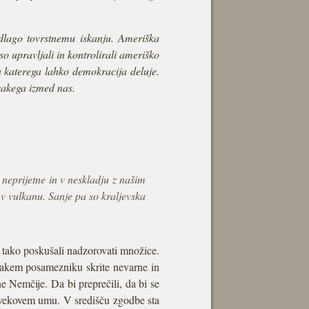
lago tovrstnemu iskanju. Ameriška
so upravljali in kontrolirali ameriško
na katerega lahko demokracija deluje.
 vsakega izmed nas.
neprijetne in v neskladju z našim
v vulkanu. Sanje pa so kraljevska
i tako poskušali nadzorovati množice.
 vsakem posamezniku skrite nevarne in
čne Nemčije. Da bi preprečili, da bi se
lovekovem umu. V središču zgodbe sta