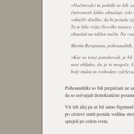
»Načrtovalci in politiki so bili 
čustvenosti lahko obnašajo zelo
»okužil« družbo, da bi postala izp
To je bila vizija človeške narave,
obnašati na takšen način. Na vsak
Martin Bergmann, psihoanalitik,
»Kar so torej potrebovali, je bil
nosi obljubo, da je to mogoče. 
bolj vitalen in svoboden vzdržev
Psihoanalitiki so bili prepričani ne 
da so ustvarjali demokratične posam
Vir teh idej pa ni bil samo Sigmun
po očetovi smrti postala vodilna stro
sprejeli po celem svetu.