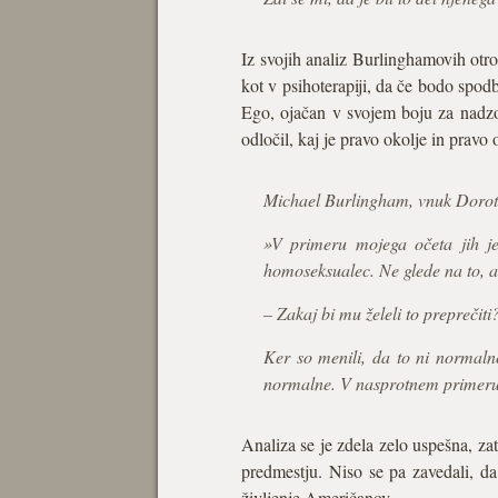
Iz svojih analiz Burlinghamovih otro
kot v psihoterapiji, da če bodo spo
Ego, ojačan v svojem boju za nadzo
odločil, kaj je pravo okolje in pravo
Michael Burlingham, vnuk Doro
»V primeru mojega očeta jih je 
homoseksualec. Ne glede na to, ali
– Zakaj bi mu želeli to preprečiti
Ker so menili, da to ni normalno
normalne. V nasprotnem primeru b
Analiza se je zdela zelo uspešna, zat
predmestju. Niso se pa zavedali, da
življenje Američanov.