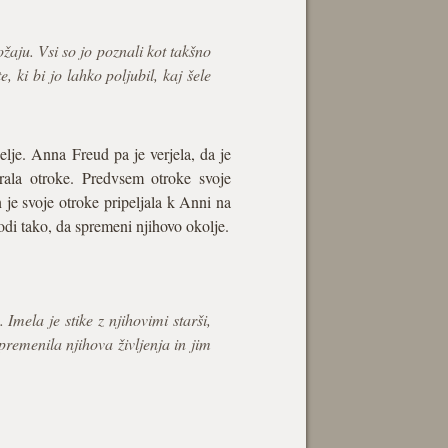
ožaju. Vsi so jo poznali kot takšno
, ki bi jo lahko poljubil, kaj šele
je. Anna Freud pa je verjela, da je
irala otroke. Predvsem otroke svoje
 je svoje otroke pripeljala k Anni na
bodi tako, da spremeni njihovo okolje.
 Imela je stike z njihovimi starši,
spremenila njihova življenja in jim