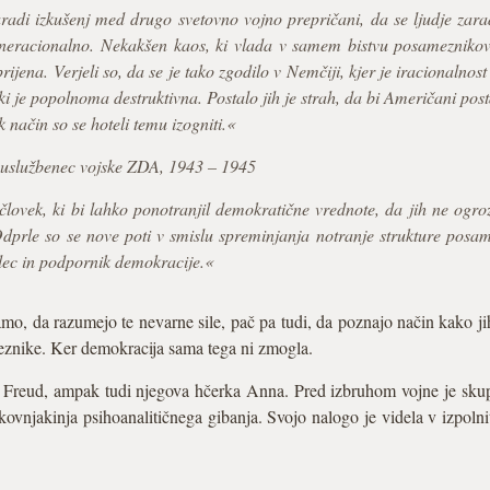
zaradi izkušenj med drugo svetovno vojno prepričani, da se ljudje zara
 neracionalno. Nekakšen kaos, ki vlada v samem bistvu posameznikov
rijena. Verjeli so, da se je tako zgodilo v Nemčiji, kjer je iracionalnos
 ki je popolnoma destruktivna. Postalo jih je strah, da bi Američani post
 način so se hoteli temu izogniti.«
 uslužbenec vojske ZDA, 1943 – 1945
 človek, ki bi lahko ponotranjil demokratične vrednote, da jih ne ogro
Odprle so se nove poti v smislu spreminjanja notranje strukture posa
alec in podpornik demokracije.«
samo, da razumejo te nevarne sile, pač pa tudi, da poznajo način kako ji
eznike. Ker demokracija sama tega ni zmogla.
d Freud, ampak tudi njegova hčerka Anna. Pred izbruhom vojne je skup
kovnjakinja psihoanalitičnega gibanja. Svojo nalogo je videla v izpolni