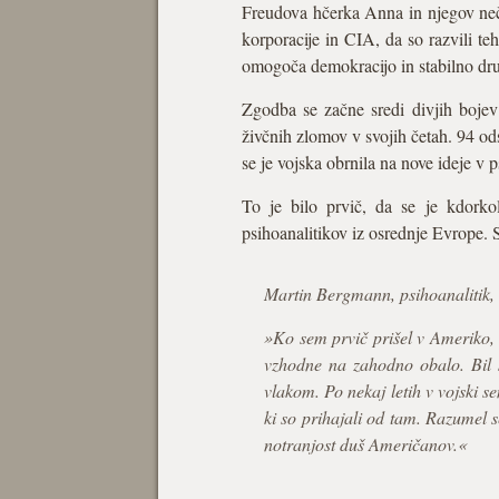
Freudova hčerka Anna in njegov neča
korporacije in CIA, da so razvili te
omogoča demokracijo in stabilno druž
Zgodba se začne sredi divjih bojev
živčnih zlomov v svojih četah. 94 ods
se je vojska obrnila na nove ideje v 
To je bilo prvič, da se je kdorko
psihoanalitikov iz osrednje Evrope. So
Martin Bergmann, psihoanalitik,
»Ko sem prvič prišel v Ameriko, s
vzhodne na zahodno obalo. Bil 
vlakom. Po nekaj letih v vojski 
ki so prihajali od tam. Razumel s
notranjost duš Američanov.«