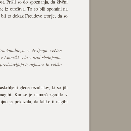
ost. Prišli so do spoznanja, da živčni
ne iz otroštva. To so bili spomini na
je bil to dokaz Freudove teorije, da so
racionalnega v življenju večine
v Ameriki zelo v prid slednjemu.
redstavljajo iz oglasov. In veliko
krbljeni glede rezultatov, ki so jih
 nagibi. Kar se je namreč zgodilo v
jno je pokazala, da lahko ti nagibi