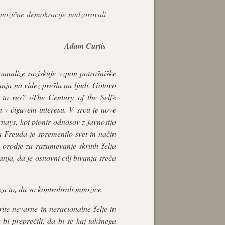
množične demokracije nadzorovali
Adam Curtis
oanalize raziskuje vzpon potrošniške
čanja na videz prešla na ljudi. Gotovo
e to res? »The Century of the Self«
 v čigavem interesu. V srcu te nove
nays, kot pionir odnosov z javnostjo
Freuda je spremenilo svet in način
orodje za razumevanje skritih želja
anja, da je osnovni cilj bivanja sreča
za to, da so kontrolirali množice.
rite nevarne in neracionalne želje in
 bi preprečili, da bi se kaj takšnega