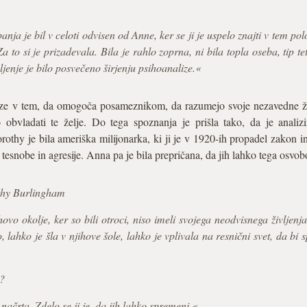
ja je bil v celoti odvisen od Anne, ker se ji je uspelo znajti v tem pol
to si je prizadevala. Bila je rahlo zoprna, ni bila topla oseba, tip tete
ljenje je bilo posvečeno širjenju psihoanalize.«
ize v tem, da omogoča posameznikom, da razumejo svoje nezavedne žel
bvladati te želje. Do tega spoznanja je prišla tako, da je analiz
rothy je bila ameriška milijonarka, ki ji je v 1920-ih propadel zakon in
e tesnobe in agresije. Anna pa je bila prepričana, da jih lahko tega osvo
thy Burlingham
ovo okolje, ker so bili otroci, niso imeli svojega neodvisnega življenja.
 lahko je šla v njihove šole, lahko je vplivala na resnični svet, da bi 
i?
 načrta. Zdelo se ji je, da jih lahko spremeni.«