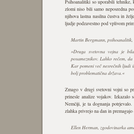
Psihoanalitiki so uporabili tehnike, 
zlomi niso bili samo neposredna posl
njihova lastna nasilna čustva in želje
ljudje podzavestno pod vplivom primit
Martin Bergmann, psihoanalitik,
»Druga svetovna vojna je bila 
posameznikov. Lahko rečem, da s
Kar pomeni več nesrečnih ljudi in
bolj problematična država.«
Zmago v drugi svetovni vojni so pra
prinesle analize vojakov. Izkazalo
Nemčiji, je ta dognanja potrjevalo
zlahka privrejo na dan in premagajo
Ellen Herman, zgodovinarka amer