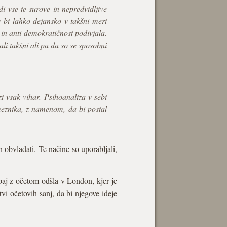
di vse te surove in nepredvidljive
 bi lahko dejansko v takšni meri
t in anti-demokratičnost podivjala.
ali takšni ali pa da so se sposobni
zi vsak vihar. Psihoanaliza v sebi
meznika, z namenom, da bi postal
h obvladati. Te načine so uporabljali,
aj z očetom odšla v London, kjer je
tvi očetovih sanj, da bi njegove ideje