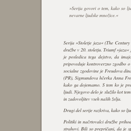
»Serija govori o tem, kako so l
nevarne ljudske množice.«
Serija »Stoletje jaza« (The Century
družbe v 20. stoletju. Triumf »jaza« 
je posledica tega dejstvo, da imaj
pripoveduje kontroverzno zgodbo o 
socialne zgodovine je Freudova dina
(PR), Sigmundova hčerka Anna Freu
kako ga dojemamo. S tem ko je pred
ljudi. Njegovo delo je služilo kot te
in zadovoljitev vseh naših želja.
Drugi del serije razkriva, kako so lj
Politiki in načrtovalci družbe priho
strahovi. Bili so prepričani, da je 