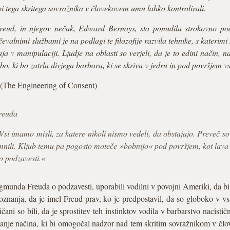
o bi tega skritega sovražnika v človekovem umu lahko kontrolirali.
ud, in njegov nečak, Edward Bernays, sta ponudila strokovno pod
evalnimi službami je na podlagi te filozofije razvila tehnike, s katerimi 
aja v manipulaciji. Ljudje na oblasti so verjeli, da je to edini način, 
žbo, ki bo zatrla divjega barbara, ki se skriva v jedru in pod površjem
(The Engineering of Consent)
reuda
si imamo misli, za katere nikoli nismo vedeli, da obstajajo. Preveč so 
omnili. Kljub temu pa pogosto moteče »bobnijo« pod površjem, kot lava 
do podzavesti.«
gmunda Freuda o podzavesti, uporabili vodilni v povojni Ameriki, da b
 spoznanja, da je imel Freud prav, ko je predpostavil, da so globoko v
ičani so bili, da je sprostitev teh instinktov vodila v barbarstvo nacisti
iskanje načina, ki bi omogočal nadzor nad tem skritim sovražnikom v č