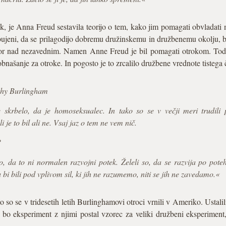
k, je Anna Freud sestavila teorijo o tem, kako jim pomagati obvladati
dbujeni, da se prilagodijo dobremu družinskemu in družbenemu okolju, 
r nad nezavednim. Namen Anne Freud je bil pomagati otrokom. Toda, v
 obnašanje za otroke. In pogosto je to zrcalilo družbene vrednote tistega 
thy Burlingham
skrbelo, da je homoseksualec. In tako so se v večji meri trudili 
 je to bil ali ne. Vsaj jaz o tem ne vem nič.
?
, da to ni normalen razvojni potek. Želeli so, da se razvija po poteh
i bili pod vplivom sil, ki jih ne razumemo, niti se jih ne zavedamo.«
o so se v tridesetih letih Burlinghamovi otroci vrnili v Ameriko. Ustali
 bo eksperiment z njimi postal vzorec za veliki družbeni eksperimen