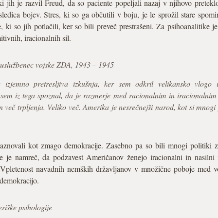
ki jih je razvil Freud, da so paciente popeljali nazaj v njihovo pretekl
edica bojev. Stres, ki so ga občutili v boju, je le sprožil stare spomi
, ki so jih potlačili, ker so bili preveč prestrašeni. Za psihoanalitike 
ivnih, iracionalnih sil.
 uslužbenec vojske ZDA, 1943 – 1945
izjemno pretresljiva izkušnja, ker sem odkril velikansko vlogo i
em iz tega spoznal, da je razmerje med racionalnim in iracionalnim 
 več trpljenja. Veliko več. Amerika je nesrečnejši narod, kot si mnogi p
znovali kot zmago demokracije. Zasebno pa so bili mnogi politiki zas
 se je namreč, da podzavest Američanov ženejo iracionalni in nasilni
. Vpletenost navadnih nemških državljanov v množične poboje med vo
 demokracijo.
iške psihologije