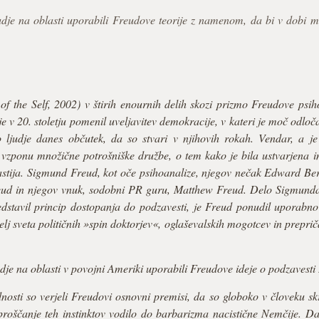
judje na oblasti uporabili Freudove teorije z namenom, da bi v dobi 
 of the Self, 2002) v štirih enournih delih skozi prizmo Freudove psih
je v 20. stoletju pomenil uveljavitev demokracije, v kateri je moč odlo
o ljudje danes občutek, da so stvari v njihovih rokah. Vendar, a j
vzponu množične potrošniške družbe, o tem kako je bila ustvarjena in
stija. Sigmund Freud, kot oče psihoanalize, njegov nečak Edward Ber
d in njegov vnuk, sodobni PR guru, Matthew Freud. Delo Sigmunda 
stavil princip dostopanja do podzavesti, je Freud ponudil uporabno 
melj sveta političnih »spin doktorjev«, oglaševalskih mogotcev in preprič
udje na oblasti v povojni Ameriki uporabili Freudove ideje o podzavesti 
dnosti so verjeli Freudovi osnovni premisi, da so globoko v človeku sk
sproščanje teh instinktov vodilo do barbarizma nacistične Nemčije. Da