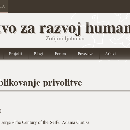
ICA
vo za razvoj human
Zofijini ljubimci
Projekti
Blogi
Forum
Povezave
Arhivi
blikovanje privolitve
)
serije »The Century of the Self«, Adama Curtisa