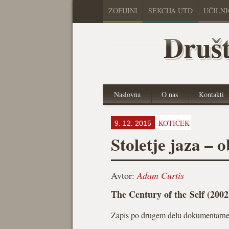
ZOFIJINI
SEKCIJA UTD
UČILN
Društ
Naslovna
O nas
Kontakti
KOTIČEK
9. 12. 2015
Stoletje jaza – o
Avtor:
Adam Curtis
The Century of the Self (2002
Zapis po drugem delu dokumentarne 