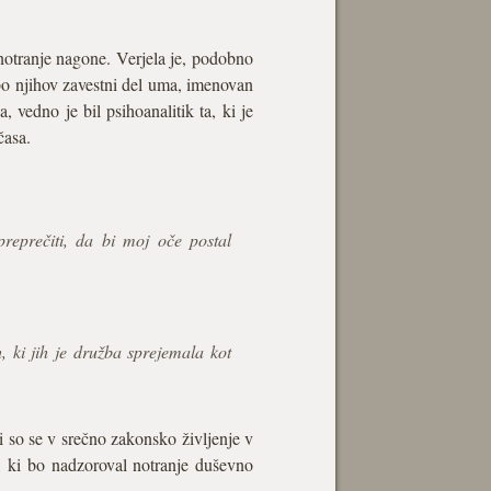
 notranje nagone. Verjela je, podobno
bo njihov zavestni del uma, imenovan
edno je bil psihoanalitik ta, ki je
časa.
preprečiti, da bi moj oče postal
, ki jih je družba sprejemala kot
li so se v srečno zakonsko življenje v
t, ki bo nadzoroval notranje duševno