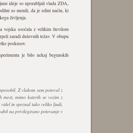
june ideje so uporabljali vlada ZDA,
ilni so menili, da je edini način, ki
kega življenja.
a vojska soočala z velikim številom
 trpeli zaradi duševnih težav. V obupu
netke poskusov.
sperimenta je bilo nekaj begunskih
 usposobil. Z vlakom sem potoval z
h mest, mimo katerih se vozim z
del in spoznal tako veliko ljudi,
vabil na privilegirano potovanje v