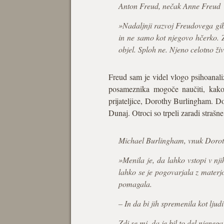
Anton Freud, nečak Anne Freud
»Nadaljnji razvoj Freudovega giban
in ne samo kot njegovo hčerko. Za 
objel. Sploh ne. Njeno celotno živ
Freud sam je videl vlogo psihoanal
posameznika mogoče naučiti, kako o
prijateljice, Dorothy Burlingham. Do
Dunaj. Otroci so trpeli zaradi strašn
Michael Burlingham, vnuk Doro
»Menila je, da lahko vstopi v njih
lahko se je pogovarjala z materjo,
pomagala.
– In da bi jih spremenila kot ljud
Zdi se mi, da je bil to del njenega