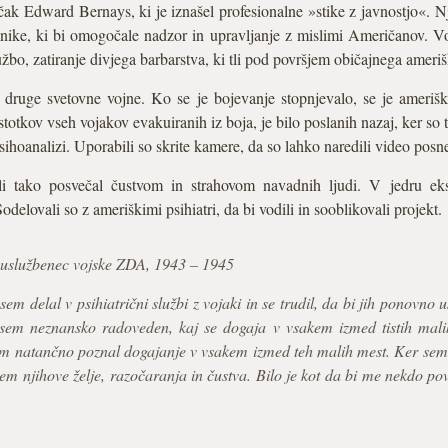
k Edward Bernays, ki je iznašel profesionalne »stike z javnostjo«. N
hnike, ki bi omogočale nadzor in upravljanje z mislimi Američanov. Vod
bo, zatiranje divjega barbarstva, ki tli pod površjem običajnega ameriš
 druge svetovne vojne. Ko se je bojevanje stopnjevalo, se je amerišk
totkov vseh vojakov evakuiranih iz boja, je bilo poslanih nazaj, ker so
psihoanalizi. Uporabili so skrite kamere, da so lahko naredili video pos
li tako posvečal čustvom in strahovom navadnih ljudi. V jedru ek
delovali so z ameriškimi psihiatri, da bi vodili in sooblikovali projekt.
 uslužbenec vojske ZDA, 1943 – 1945
em delal v psihiatrični službi z vojaki in se trudil, da bi jih ponovno
sem neznansko radoveden, kaj se dogaja v vsakem izmed tistih mali
sem natančno poznal dogajanje v vsakem izmed teh malih mest. Ker sem vi
em njihove želje, razočaranja in čustva. Bilo je kot da bi me nekdo po