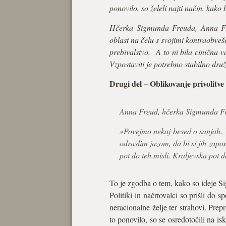
ponovilo, so želeli najti način, kak
Hčerka Sigmunda Freuda, Anna Fre
oblast na čelu s svojimi kontraobvešč
prebivalstvo. A to ni bila cinična v
Vzpostaviti je potrebno stabilno dru
Drugi del – Oblikovanje privolitve
Anna Freud, hčerka Sigmunda F
»Povejmo nekaj besed o sanjah. V
odraslim jazom, da bi si jih zap
pot do teh misli. Kraljevska pot 
To je zgodba o tem, kako so ideje Si
Politiki in načrtovalci so prišli do
neracionalne želje ter strahovi. Prepr
to ponovilo, so se osredotočili na 