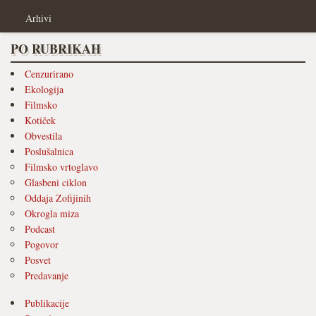
Arhivi
PO RUBRIKAH
Cenzurirano
Ekologija
Filmsko
Kotiček
Obvestila
Poslušalnica
Filmsko vrtoglavo
Glasbeni ciklon
Oddaja Zofijinih
Okrogla miza
Podcast
Pogovor
Posvet
Predavanje
Publikacije