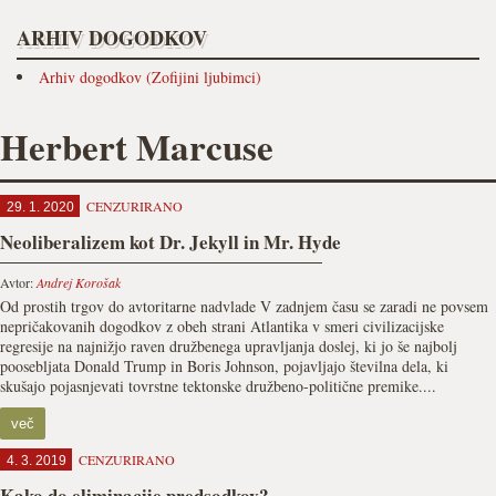
ARHIV DOGODKOV
Arhiv dogodkov (Zofijini ljubimci)
Herbert Marcuse
CENZURIRANO
29. 1. 2020
Neoliberalizem kot Dr. Jekyll in Mr. Hyde
Avtor:
Andrej Korošak
Od prostih trgov do avtoritarne nadvlade V zadnjem času se zaradi ne povsem
nepričakovanih dogodkov z obeh strani Atlantika v smeri civilizacijske
regresije na najnižjo raven družbenega upravljanja doslej, ki jo še najbolj
poosebljata Donald Trump in Boris Johnson, pojavljajo številna dela, ki
skušajo pojasnjevati tovrstne tektonske družbeno-politične premike....
več
CENZURIRANO
4. 3. 2019
Kako do eliminacije predsodkov?