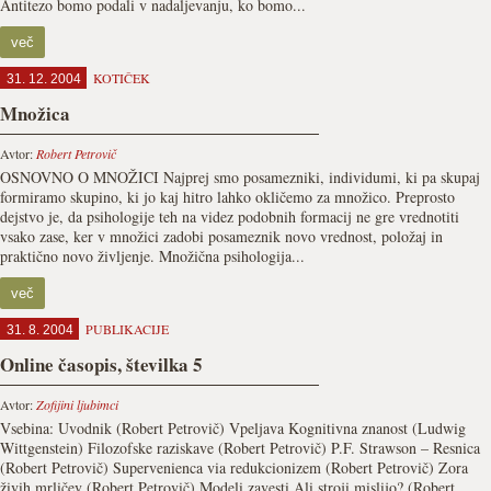
Antitezo bomo podali v nadaljevanju, ko bomo...
več
KOTIČEK
31. 12. 2004
Množica
Avtor:
Robert Petrovič
OSNOVNO O MNOŽICI Najprej smo posamezniki, individumi, ki pa skupaj
formiramo skupino, ki jo kaj hitro lahko okličemo za množico. Preprosto
dejstvo je, da psihologije teh na videz podobnih formacij ne gre vrednotiti
vsako zase, ker v množici zadobi posameznik novo vrednost, položaj in
praktično novo življenje. Množična psihologija...
več
PUBLIKACIJE
31. 8. 2004
Online časopis, številka 5
Avtor:
Zofijini ljubimci
Vsebina: Uvodnik (Robert Petrovič) Vpeljava Kognitivna znanost (Ludwig
Wittgenstein) Filozofske raziskave (Robert Petrovič) P.F. Strawson – Resnica
(Robert Petrovič) Supervenienca via redukcionizem (Robert Petrovič) Zora
živih mrličev (Robert Petrovič) Modeli zavesti Ali stroji mislijo? (Robert