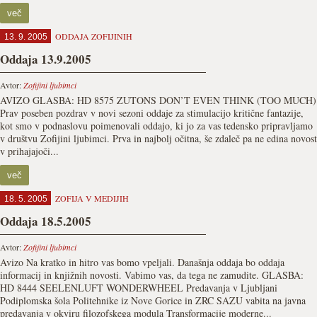
več
ODDAJA ZOFIJINIH
13. 9. 2005
Oddaja 13.9.2005
Avtor:
Zofijini ljubimci
AVIZO GLASBA: HD 8575 ZUTONS DON’T EVEN THINK (TOO MUCH)
Prav poseben pozdrav v novi sezoni oddaje za stimulacijo kritične fantazije,
kot smo v podnaslovu poimenovali oddajo, ki jo za vas tedensko pripravljamo
v društvu Zofijini ljubimci. Prva in najbolj očitna, še zdaleč pa ne edina novost
v prihajajoči...
več
ZOFIJA V MEDIJIH
18. 5. 2005
Oddaja 18.5.2005
Avtor:
Zofijini ljubimci
Avizo Na kratko in hitro vas bomo vpeljali. Današnja oddaja bo oddaja
informacij in knjižnih novosti. Vabimo vas, da tega ne zamudite. GLASBA:
HD 8444 SEELENLUFT WONDERWHEEL Predavanja v Ljubljani
Podiplomska šola Politehnike iz Nove Gorice in ZRC SAZU vabita na javna
predavanja v okviru filozofskega modula Transformacije moderne...