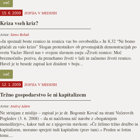
več
ZOFIJA V MEDIJIH
15. 6. 2009
Kriza vseh kriz?
Avtor:
Samo Bohak
»In spoznali boste resnico in resnica vas bo osvobodila.« Jn 8,32 “Ne bomo
plačali za vašo krizo” Slogan protestnikov ob prvomajskih demonstracijah po
svetu Vaclav Havel nas v svojem slavnem eseju »Živeti resnico: Moč
brezmočnih« poziva, da prenehamo živeti v laži in začnemo živeti resnico.
Havel je te besede zapisal kot disident v boju...
več
ZOFIJA V MEDIJIH
12. 1. 2009
Tržno gospodarstvo še ni kapitalizem
Avtor:
Andrej Adam
Ne strinjam z mislijo – zapisal jo je dr. Bogomir Kovač na strani Večerovih
Pogledov (3. 6. 2008) – da ni načeloma nič narobe z »bogatenjem
menedžerjev«, kakor tudi ne z njegovim stavkom: »Če želimo tržno družbo in
kapitalizem, moramo sprejeti tudi kapitaliste (prav tam).« Preden se lotim
teme,...