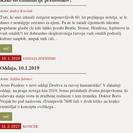
Avtor:
Andrej Korošak
Tisti, ki smo izkusili zeitgeist neponovljivih 60. let prejšnjega stoletja, se še
danes z nostalgijo oziramo za njimi. Pa ne le zaradi izjemnosti takratne
popularne glasbe (le kdo lahko pozabi Beatle, Stonse, Hendrixa, Joplinove in
vseh ostalih?) ter dobesedno eksplozivnega razvoja vseh ostalih področij
kulture nasploh, ampak tudi (ali...
več
ODDAJA ZOFIJINIH
10. 1. 2019
Oddaja, 10.1.2019
Avtor:
Zofijini ljubimci
Avizo Pozdrav v novi oddaji Društva za razvoj humanistike! V današnji
oddaji, na pragu novega leta 2019, bomo prisluhnili dvema prispevkoma, ki
odsevata stanje sveta in družbene realnosti v tem trenutku. Doktor Boris
Vezjak bo pod naslovom »Trumpovih 7600 laži v dveh letih« na kratko
razmišljal o konceptu »velikega...
več
KOTIČEK
11. 2. 2017