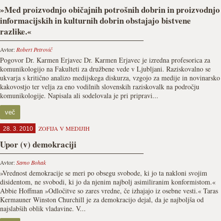
»Med proizvodnjo običajnih potrošnih dobrin in proizvodnjo
informacijskih in kulturnih dobrin obstajajo bistvene
razlike.«
Avtor:
Robert Petrovič
Pogovor Dr. Karmen Erjavec Dr. Karmen Erjavec je izredna profesorica za
komunikologijo na Fakulteti za družbene vede v Ljubljani. Raziskovalno se
ukvarja s kritično analizo medijskega diskurza, vzgojo za medije in novinarsko
kakovostjo ter velja za eno vodilnih slovenskih raziskovalk na področju
komunikologije. Napisala ali sodelovala je pri pripravi...
več
ZOFIJA V MEDIJIH
28. 3. 2010
Upor (v) demokraciji
Avtor:
Samo Bohak
»Vrednost demokracije se meri po obsegu svobode, ki jo ta nakloni svojim
disidentom, ne svobodi, ki jo da njenim najbolj asimiliranim konformistom.«
Abbie Hoffman »Odločitve so zares vredne, če izhajajo iz osebne vesti.« Taras
Kermauner Winston Churchill je za demokracijo dejal, da je najboljša od
najslabših oblik vladavine. V...