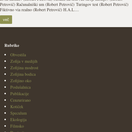
Petrovič) Računalniški um (Robert Petrovič) Turingov test (Robert Petrovič)
Fiktivno via realno (Robert Petrovič) H.A.L....
več
Rubrike
Obvestila
Zofija v medijih
Zofijina modrost
Zofijina bodica
Zofijino oko
Poslušalnica
Publikacije
Cenzurirano
Kotiček
Speculum
Ekologija
Filmsko