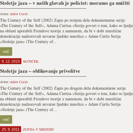
Stoletje jaza – v naših glavah je policist: moramo ga uničiti
Avtor:
Adam Curtis
The Century of the Self (2002) Zapis po tretjem delu dokumentarne serije
»The Century of the Self«, Adama Curtisa »Serija govori o tem, kako so ljudje
na oblasti uporabili Freudove teorije z namenom, da bi v dobi množične
demokracije nadzorovali nevarne ljudske množice.« Adam Curtis Serija
»Stoletje jaza« (The Century of...
več
KOTIČEK
9. 12. 2015
Stoletje jaza – oblikovanje privolitve
Avtor:
Adam Curtis
The Century of the Self (2002) Zapis po drugem delu dokumentarne serije
»The Century of the Self«, Adama Curtisa »Serija govori o tem, kako so ljudje
na oblasti uporabili Freudove teorije z namenom, da bi v dobi množične
demokracije nadzorovali nevarne ljudske množice.« Adam Curtis Serija
»Stoletje jaza« (The Century of...
več
ZOFIJA V MEDIJIH
25. 9. 2011