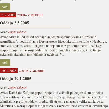
več
ZOFIJA V MEDIJIH
2. 2. 2005
Oddaja 2.2.2005
Avtor:
Zofijini ljubimci
Avizo Mraz in led sta od nekdaj blagodejna spremeljevalca filozofskih
razmišljan. V podoživljanju Descartesove filozofske zimske idile v Neuburgu,
smo vas, upamo, zalotili prijetno na toplem in z pravšnjo mero filozfskega
razpoloženja. V današnji oddaji vas bomo pogreli s prispevki, ki se tičejo
nekaterih aktualnih tem bližnje preteklosti. V...
več
ZOFIJA V MEDIJIH
19. 1. 2005
Oddaja 19.1.2005
Avtor:
Zofijini ljubimci
Avizo Današnjo Zofijino popotovanje smo začrtali po heglovskem principu
teza – antiteza. V uvodu bomo kot nadaljevanje našega razmišljanja o telesnih
tehnikah iz prejšnje oddaje, predstavili strjeno razlaganje velikega Herberta
Marcusea o skoraj utopični vlogi telesa v razpetosti med erosom in civilizacijo.