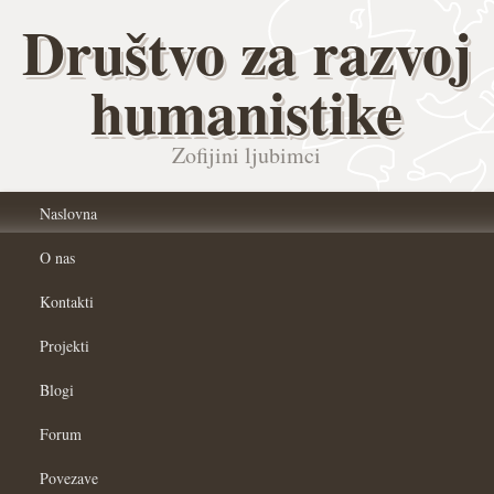
Društvo za razvoj
humanistike
Zofijini ljubimci
Naslovna
O nas
Kontakti
Projekti
Blogi
Forum
Povezave