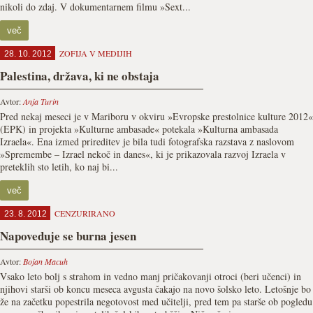
nikoli do zdaj. V dokumentarnem filmu »Sext...
več
ZOFIJA V MEDIJIH
28. 10. 2012
Palestina, država, ki ne obstaja
Avtor:
Anja Turin
Pred nekaj meseci je v Mariboru v okviru »Evropske prestolnice kulture 2012«
(EPK) in projekta »Kulturne ambasade« potekala »Kulturna ambasada
Izraela«. Ena izmed prireditev je bila tudi fotografska razstava z naslovom
»Spremembe – Izrael nekoč in danes«, ki je prikazovala razvoj Izraela v
preteklih sto letih, ko naj bi...
več
CENZURIRANO
23. 8. 2012
Napoveduje se burna jesen
Avtor:
Bojan Macuh
Vsako leto bolj s strahom in vedno manj pričakovanji otroci (beri učenci) in
njihovi starši ob koncu meseca avgusta čakajo na novo šolsko leto. Letošnje bo
že na začetku popestrila negotovost med učitelji, pred tem pa starše ob pogledu