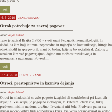
zato pišem. V...
več
CENZURIRANO
6. 5. 2010
Otrok potrebuje za razvoj pogovor
Avtor:
Bojan Macuh
Tako je zapisal Brajša (1995) v svoji znani Pedagoški komunikologiji. In
dodal, da čim bolj intimna, neposredna in trajnejša bo komunikacija, hitreje bo
otrok shodil in spregovoril, manj bo bolan, lažje se bo socializiral. Zato se z
otrokom čim več pogovarjajmo, dajmo mu možnost raziskovanja in
spoznavanja neznanega. Povsod....
več
CENZURIRANO
27. 4. 2010
Otroci, prestopništvo in kazniva dejanja
Avtor:
Bojan Macuh
Otroci in mladostniki so zelo pogosto izvajalci ali soudeleženci pri kaznivih
dejanjih. Vse skupaj je pogojeno z okoljem, v katerem otrok živi, tukaj
predvsem mislim na dom, družino. Izvzeta ni niti šola. Predvsem pa na vse
skupaj močno vpliva tudi gospodarska kriza, vse večja nezaposlenost in vedno