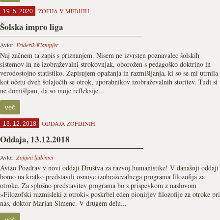
ZOFIJA V MEDIJIH
19. 5. 2020
Šolska impro liga
Avtor:
Friderik Klampfer
Naj začnem ta zapis s priznanjem. Nisem ne izvrsten poznavalec šolskih
sistemov in ne izobraževalni strokovnjak, oborožen s pedagoško doktrino in
verodostojno statistiko. Zapisujem opažanja in razmišljanja, ki so se mi utrnila
kot očetu dveh šolajočih se otrok, uporabnikov izobraževalnih storitev. Tudi si
ne domišljam, da so moje refleksije...
več
ODDAJA ZOFIJINIH
13. 12. 2018
Oddaja, 13.12.2018
Avtor:
Zofijini ljubimci
Avizo Pozdrav v novi oddaji Društva za razvoj humanistike! V današnji oddaji
bomo na kratko predstavili osnove izobraževalnega programa filozofija za
otroke. Za splošno predstavitev programa bo s prispevkom z naslovom
»Filozofski razmisleki z otroki« poskrbel eden pionirjev filozofije za otroke pri
nas, doktor Marjan Šimenc. V drugem delu...
več