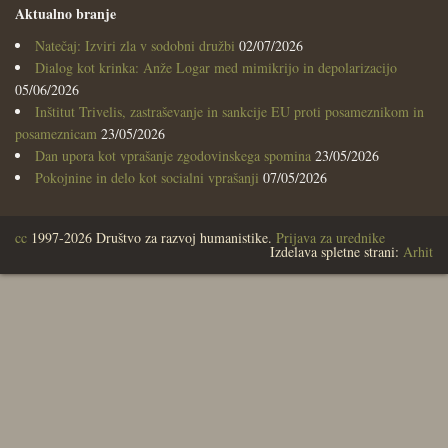
Aktualno branje
Natečaj: Izviri zla v sodobni družbi
02/07/2026
Dialog kot krinka: Anže Logar med mimikrijo in depolarizacijo
05/06/2026
Inštitut Trivelis, zastraševanje in sankcije EU proti posameznikom in
posameznicam
23/05/2026
Dan upora kot vprašanje zgodovinskega spomina
23/05/2026
Pokojnine in delo kot socialni vprašanji
07/05/2026
cc
1997-2026 Društvo za razvoj humanistike.
Prijava za urednike
Izdelava spletne strani:
Arhit