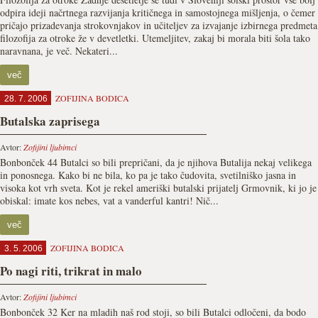
odpira ideji načrtnega razvijanja kritičnega in samostojnega mišljenja, o čemer
pričajo prizadevanja strokovnjakov in učiteljev za izvajanje izbirnega predmeta
filozofija za otroke že v devetletki. Utemeljitev, zakaj bi morala biti šola tako
naravnana, je več. Nekateri...
več
ZOFIJINA BODICA
28. 7. 2006
Butalska zaprisega
Avtor:
Zofijini ljubimci
Bonbonček 44 Butalci so bili prepričani, da je njihova Butalija nekaj velikega
in ponosnega. Kako bi ne bila, ko pa je tako čudovita, svetilniško jasna in
visoka kot vrh sveta. Kot je rekel ameriški butalski prijatelj Grmovnik, ki jo je
obiskal: imate kos nebes, vat a vanderful kantri! Nič...
več
ZOFIJINA BODICA
3. 5. 2006
Po nagi riti, trikrat in malo
Avtor:
Zofijini ljubimci
Bonbonček 32 Ker na mladih naš rod stoji, so bili Butalci odločeni, da bodo