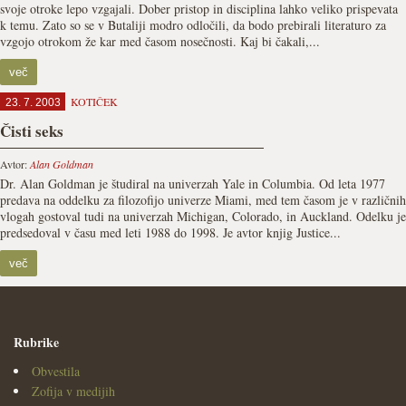
svoje otroke lepo vzgajali. Dober pristop in disciplina lahko veliko prispevata
k temu. Zato so se v Butaliji modro odločili, da bodo prebirali literaturo za
vzgojo otrokom že kar med časom nosečnosti. Kaj bi čakali,...
več
KOTIČEK
23. 7. 2003
Čisti seks
Avtor:
Alan Goldman
Dr. Alan Goldman je študiral na univerzah Yale in Columbia. Od leta 1977
predava na oddelku za filozofijo univerze Miami, med tem časom je v različnih
vlogah gostoval tudi na univerzah Michigan, Colorado, in Auckland. Odelku je
predsedoval v času med leti 1988 do 1998. Je avtor knjig Justice...
več
Rubrike
Obvestila
Zofija v medijih