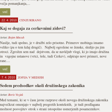
večja pomanjkanja,...
več
CENZURIRANO
22. 4. 2010
Kaj se dogaja za cerkevnimi zidovi?
Avtor:
Bojan Macuh
Nasilje, tudi spolno, je v družbi zelo prisotno. Primerov mobinga imamo
veliko (pa o tem kdaj drugič). Najbolj ogrožene so ženske, sledijo pa jim
otroci. Zgrožen sem nad dejstvom, da se navkljub vlogi, ki jo imajo družina
in vzgojne ustanove (vrtci, šole, tudi Cerkev), odpirajo novi primeri, nove
rane....
več
ZOFIJA V MEDIJIH
7. 4. 2010
Sedem predsodkov okoli družinskega zakonika
Avtor:
Boris Vezjak
Med temami, ki se v času javne razprave okoli novega družinskega zakonika
največkrat omenjajo v najbolj pregretih kontekstih, je tudi predlagana
možnost posvojitev otrok s strani istospolno usmerjenih posameznikov.