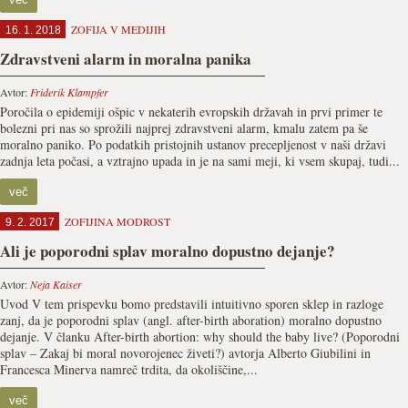
ZOFIJA V MEDIJIH
16. 1. 2018
Zdravstveni alarm in moralna panika
Avtor:
Friderik Klampfer
Poročila o epidemiji ošpic v nekaterih evropskih državah in prvi primer te
bolezni pri nas so sprožili najprej zdravstveni alarm, kmalu zatem pa še
moralno paniko. Po podatkih pristojnih ustanov precepljenost v naši državi
zadnja leta počasi, a vztrajno upada in je na sami meji, ki vsem skupaj, tudi...
več
ZOFIJINA MODROST
9. 2. 2017
Ali je poporodni splav moralno dopustno dejanje?
Avtor:
Neja Kaiser
Uvod V tem prispevku bomo predstavili intuitivno sporen sklep in razloge
zanj, da je poporodni splav (angl. after-birth aboration) moralno dopustno
dejanje. V članku After-birth abortion: why should the baby live? (Poporodni
splav – Zakaj bi moral novorojenec živeti?) avtorja Alberto Giubilini in
Francesca Minerva namreč trdita, da okoliščine,...
več