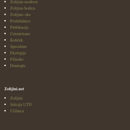
Zofijina modrost
Zofijina bodica
Zofijino oko
Poslušalnica
Publikacije
Cenzurirano
Kotiček
Speculum
Ekologija
Filmsko
Donirajte
Zofijini.net
Zofijini
Sekcija UTD
Učilnica