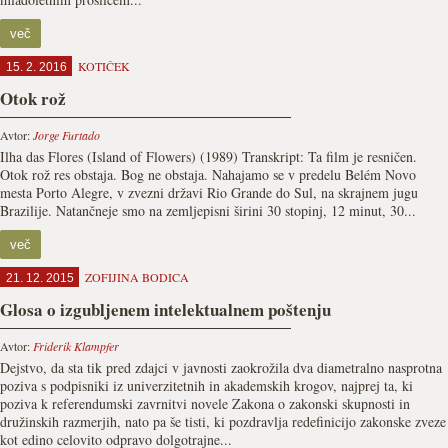
več
KOTIČEK
15. 2. 2016
Otok rož
Avtor:
Jorge Furtado
Ilha das Flores (Island of Flowers) (1989) Transkript: Ta film je resničen.
Otok rož res obstaja. Bog ne obstaja. Nahajamo se v predelu Belém Novo
mesta Porto Alegre, v zvezni državi Rio Grande do Sul, na skrajnem jugu
Brazilije. Natančneje smo na zemljepisni širini 30 stopinj, 12 minut, 30...
več
ZOFIJINA BODICA
21. 12. 2015
Glosa o izgubljenem intelektualnem poštenju
Avtor:
Friderik Klampfer
Dejstvo, da sta tik pred zdajci v javnosti zaokrožila dva diametralno nasprotna
poziva s podpisniki iz univerzitetnih in akademskih krogov, najprej ta, ki
poziva k referendumski zavrnitvi novele Zakona o zakonski skupnosti in
družinskih razmerjih, nato pa še tisti, ki pozdravlja redefinicijo zakonske zveze
kot edino celovito odpravo dolgotrajne...