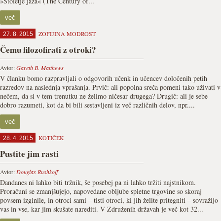
»Stoletje jaza« (The Century of...
več
ZOFIJINA MODROST
27. 8. 2015
Čemu filozofirati z otroki?
Avtor:
Gareth B. Matthews
V članku bomo razpravljali o odgovorih učenk in učencev določenih petih
razredov na naslednja vprašanja. Prvič: ali popolna sreča pomeni tako uživati v
nečem, da si v tem trenutku ne želimo ničesar drugega? Drugič: ali je sebe
dobro razumeti, kot da bi bili sestavljeni iz več različnih delov, npr....
več
KOTIČEK
28. 4. 2015
Pustite jim rasti
Avtor:
Douglas Rushkoff
Dandanes ni lahko biti tržnik, še posebej pa ni lahko tržiti najstnikom.
Proračuni se zmanjšujejo, napovedane obljube spletne trgovine so skoraj
povsem izginile, in otroci sami – tisti otroci, ki jih želite pritegniti – sovražijo
vas in vse, kar jim skušate narediti. V Združenih državah je več kot 32...