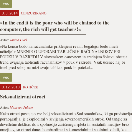
več
CENZURIRANO
3. 3. 2014
»In the end it is the poor who will be chained to the
computer, the rich will get teachers!«
Avtor:
Janina Curk
»Na koncu bodo na računalnike priklenjeni revni, bogatejši bodo imeli
učitelje!« MNENJE O UPORABI TABLIČNIH RAČUNALNIKOV PRI
POUKU V RAZREDU V slovenskem osnovnem in srednjem šolstvu obstaja
trend uvajanja tabličnih računalnikov v pouk v razredu. Vsak učenec naj bi
imel pred seboj na mizi svojo tablico, pouk bi potekal...
več
KOTIČEK
3. 12. 2013
Seksualizirani otroci
Avtor:
Maureen Palmer
Kako otroci postajajo vse bolj seksualizirani »Sod smodnika«, ki ga predstavlja
pornografija, je eksplodiral v življenja severnoameriških otrok. Od tangic za
devetletne deklice, do s spolnostjo zasičenega spleta in socialnih medijev brez
omejitev, so otroci danes bombardirani s komercialnimi spolnimi vabili, kot