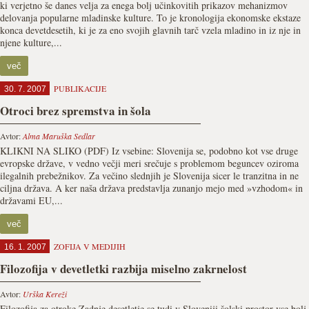
ki verjetno še danes velja za enega bolj učinkovitih prikazov mehanizmov
delovanja popularne mladinske kulture. To je kronologija ekonomske ekstaze
konca devetdesetih, ki je za eno svojih glavnih tarč vzela mladino in iz nje in
njene kulture,...
več
PUBLIKACIJE
30. 7. 2007
Otroci brez spremstva in šola
Avtor:
Alma Maruška Sedlar
KLIKNI NA SLIKO (PDF) Iz vsebine: Slovenija se, podobno kot vse druge
evropske države, v vedno večji meri srečuje s problemom beguncev oziroma
ilegalnih prebežnikov. Za večino slednjih je Slovenija sicer le tranzitna in ne
ciljna država. A ker naša država predstavlja zunanjo mejo med »vzhodom« in
državami EU,...
več
ZOFIJA V MEDIJIH
16. 1. 2007
Filozofija v devetletki razbija miselno zakrnelost
Avtor:
Urška Kereži
Filozofija za otroke Zadnje desetletje se tudi v Sloveniji šolski prostor vse bolj