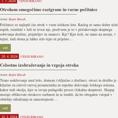
CENZURIRANO
7. 7. 2024
Otrokom omogočimo razigrane in varne počitnice
Avtor:
Bojan Macuh
Počitnice so najlepši čas otrok v vsem šolskem letu. Razlog ni samo dober učni
uspeh, rezultati v šoli in izven nje, predvsem je to v pričakovanju skupnega
sobivanja družine, prijateljev in znancev. Kje? Kjer koli, ne samo na morju, v
tujini, tudi doma je lahko zelo lepo in prijetno....
več
CENZURIRANO
20. 4. 2024
Celostno izobraževanje in vzgoja otroka
Avtor:
Bojan Macuh
Tesno sodelovanje med šolo, domom (vključno z družino), otroci in družbo je
ključno za celovit razvoj posameznika in uspešno delovanje šolskega sistema,
kakor tudi okolja, kjer se izvaja pedagoški proces (lokalna skupnost). Skupaj
morajo oblikovati otrokovo osebnost in se truditi, da bo obogaten vstopal v
obdobje odraščanja in samostojnosti....
več
CENZURIRANO
11. 1. 2024