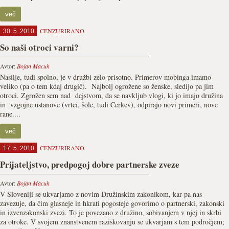
več
CENZURIRANO
30. 5. 2010
So naši otroci varni?
Avtor:
Bojan Macuh
Nasilje, tudi spolno, je v družbi zelo prisotno. Primerov mobinga imamo
veliko (pa o tem kdaj drugič). Najbolj ogrožene so ženske, sledijo pa jim
otroci. Zgrožen sem nad dejstvom, da se navkljub vlogi, ki jo imajo družina
in vzgojne ustanove (vrtci, šole, tudi Cerkev), odpirajo novi primeri, nove
rane....
več
CENZURIRANO
17. 5. 2010
Prijateljstvo, predpogoj dobre partnerske zveze
Avtor:
Bojan Macuh
V Sloveniji se ukvarjamo z novim Družinskim zakonikom, kar pa nas
zavezuje, da čim glasneje in hkrati pogosteje govorimo o partnerski, zakonski
in izvenzakonski zvezi. To je povezano z družino, sobivanjem v njej in skrbi
za otroke. V svojem znanstvenem raziskovanju se ukvarjam s tem področjem;