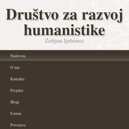
Društvo za razvoj
humanistike
Zofijini ljubimci
Naslovna
O nas
Kontakti
Projekti
Blogi
Forum
Povezave