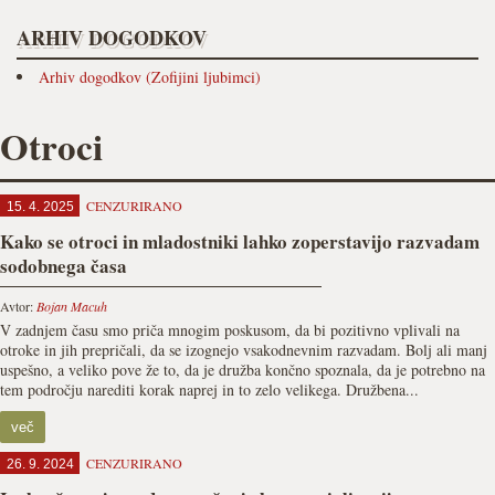
ARHIV DOGODKOV
Arhiv dogodkov (Zofijini ljubimci)
Otroci
CENZURIRANO
15. 4. 2025
Kako se otroci in mladostniki lahko zoperstavijo razvadam
sodobnega časa
Avtor:
Bojan Macuh
V zadnjem času smo priča mnogim poskusom, da bi pozitivno vplivali na
otroke in jih prepričali, da se izognejo vsakodnevnim razvadam. Bolj ali manj
uspešno, a veliko pove že to, da je družba končno spoznala, da je potrebno na
tem področju narediti korak naprej in to zelo velikega. Družbena...
več
CENZURIRANO
26. 9. 2024