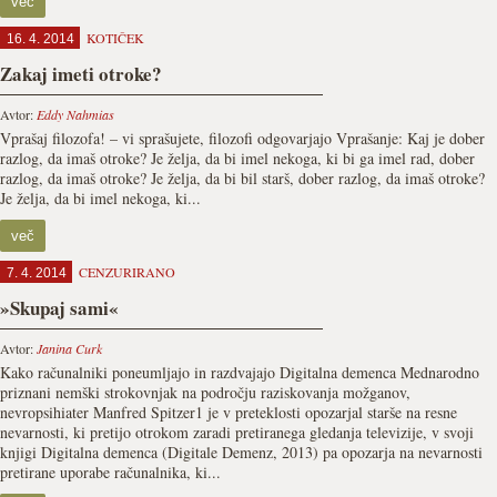
več
KOTIČEK
16. 4. 2014
Zakaj imeti otroke?
Avtor:
Eddy Nahmias
Vprašaj filozofa! – vi sprašujete, filozofi odgovarjajo Vprašanje: Kaj je dober
razlog, da imaš otroke? Je želja, da bi imel nekoga, ki bi ga imel rad, dober
razlog, da imaš otroke? Je želja, da bi bil starš, dober razlog, da imaš otroke?
Je želja, da bi imel nekoga, ki...
več
CENZURIRANO
7. 4. 2014
»Skupaj sami«
Avtor:
Janina Curk
Kako računalniki poneumljajo in razdvajajo Digitalna demenca Mednarodno
priznani nemški strokovnjak na področju raziskovanja možganov,
nevropsihiater Manfred Spitzer1 je v preteklosti opozarjal starše na resne
nevarnosti, ki pretijo otrokom zaradi pretiranega gledanja televizije, v svoji
knjigi Digitalna demenca (Digitale Demenz, 2013) pa opozarja na nevarnosti
pretirane uporabe računalnika, ki...