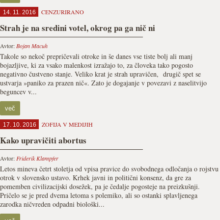
CENZURIRANO
14. 11. 2016
Strah je na sredini votel, okrog pa ga nič ni
Avtor:
Bojan Macuh
Takole so nekoč prepričevali otroke in še danes vse tiste bolj ali manj
bojazljive, ki za vsako malenkost izražajo to, za človeka tako pogosto
negativno čustveno stanje. Veliko krat je strah upravičen, drugič spet se
ustvarja »paniko za prazen nič«. Zato je dogajanje v povezavi z naselitvijo
beguncev v...
več
ZOFIJA V MEDIJIH
17. 10. 2016
Kako upravičiti abortus
Avtor:
Friderik Klampfer
Letos mineva četrt stoletja od vpisa pravice do svobodnega odločanja o rojstvu
otrok v slovensko ustavo. Krhek javni in politični konsenz, da gre za
pomemben civilizacijski dosežek, pa je čedalje pogosteje na preizkušnji.
Pričelo se je pred dvema letoma s polemiko, ali so ostanki splavljenega
zarodka ničvreden odpadni biološki...