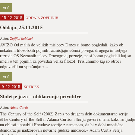
več
ODDAJA ZOFIJINIH
15. 12. 2015
Oddaja, 25.11.2015
Avtor:
Zofijini ljubimci
AVIZO Od malih do velikih mislecev Danes si bomo pogledali, kako ob
nekaterih filozofskih pojmih razmišljajo učenci prvega, drugega in tretjega
razreda OŠ Neznanih talcev Dravograd, pozneje, pa si bomo pogledali kaj so
imeli o teh pojmih za povedati veliki filozof. Prisluhnimo kaj so otroci
odgovorili na vprašanja: »...
več
KOTIČEK
9. 12. 2015
Stoletje jaza – oblikovanje privolitve
Avtor:
Adam Curtis
The Century of the Self (2002) Zapis po drugem delu dokumentarne serije
»The Century of the Self«, Adama Curtisa »Serija govori o tem, kako so ljudje
na oblasti uporabili Freudove teorije z namenom, da bi v dobi množične
demokracije nadzorovali nevarne ljudske množice.« Adam Curtis Serija