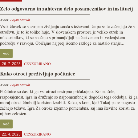
Zelo odgovorno in zahtevno delo posameznikov in institucij
Avtor:
Bojan Macuh
Vsak človek se v svojem življenju sooča s težavami, če pa se te začenjajo že v
otroštvu, je to še toliko huje. V slovenskem prostoru je veliko otrok in
mladostnikov, ki se soočajo s primanjkljaji na čustvenem in vedenjskem
področju v razvoju. Običajno najprej iščemo razloge za nastalo stanje...
več
CENZURIRANO
26. 7. 2023
Kako otroci preživljajo počitnice
Avtor:
Bojan Macuh
Počitnice so čas, ki ga vsi otroci nestrpno pričakujejo. Konec šole,
razposajenost, igra in druženje so najpomembnejši dogodki tega obdobja, ki ga
moraj otroci čimbolj koristno izrabiti. Kako, s kom, kje? Tukaj pa se pogosto
začnejo težave. Igra Za otroke izjemno pomembna, saj ima številne koristi za
njihov celosten...
več
CENZURIRANO
22. 4. 2023