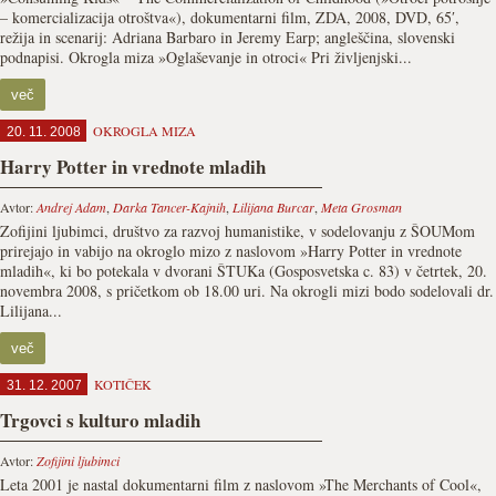
– komercializacija otroštva«), dokumentarni film, ZDA, 2008, DVD, 65′,
režija in scenarij: Adriana Barbaro in Jeremy Earp; angleščina, slovenski
podnapisi. Okrogla miza »Oglaševanje in otroci« Pri življenjski...
več
OKROGLA MIZA
20. 11. 2008
Harry Potter in vrednote mladih
Avtor:
Andrej Adam
,
Darka Tancer-Kajnih
,
Lilijana Burcar
,
Meta Grosman
Zofijini ljubimci, društvo za razvoj humanistike, v sodelovanju z ŠOUMom
prirejajo in vabijo na okroglo mizo z naslovom »Harry Potter in vrednote
mladih«, ki bo potekala v dvorani ŠTUKa (Gosposvetska c. 83) v četrtek, 20.
novembra 2008, s pričetkom ob 18.00 uri. Na okrogli mizi bodo sodelovali dr.
Lilijana...
več
KOTIČEK
31. 12. 2007
Trgovci s kulturo mladih
Avtor:
Zofijini ljubimci
Leta 2001 je nastal dokumentarni film z naslovom »The Merchants of Cool«,