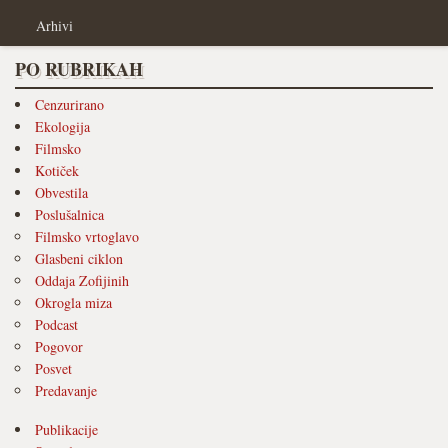
Arhivi
PO RUBRIKAH
Cenzurirano
Ekologija
Filmsko
Kotiček
Obvestila
Poslušalnica
Filmsko vrtoglavo
Glasbeni ciklon
Oddaja Zofijinih
Okrogla miza
Podcast
Pogovor
Posvet
Predavanje
Publikacije