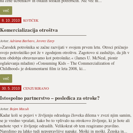
na cene učbenikov in ostalih šolskih potrebščin. Nič več ni...
več
KOTIČEK
8. 10. 2010
Komercializacija otroštva
Avtor:
Adriana Barbaro
,
Jeremy Earp
»Zarodek potrošnika se začne razvijati v svojem prvem letu. Otroci pričnejo
svojo potrošniško pot že v zgodnjem otroštvu. Zagotovo si zaslužijo, da jih v
tem obdobju obravnavamo kot potrošnike.« (James U. McNeal, pionir
oglaševanja mladim) »Consuming Kids – The Commercialization of
Childhood« je dokumentarni film iz leta 2008, ki...
več
CENZURIRANO
30. 5. 2010
Istospolno partnerstvo – posledica za otroke?
Avtor:
Bojan Macuh
Kadar koli se pojavi v življenju odraslega človeka dilema v zvezi njim samim,
se je vredno vprašati, kako bo to vplivalo na otrokovo življenje, ki je hote ali
nehote vpet v življenje odraslih. Velikokrat ob tem reagiramo pravilno.
Naredimo pa lahko tudi nepopravljive napake. Moški in moški. Ženska in...