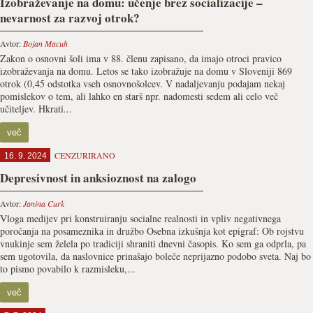
Izobraževanje na domu: učenje brez socializacije –
nevarnost za razvoj otrok?
Avtor:
Bojan Macuh
Zakon o osnovni šoli ima v 88. členu zapisano, da imajo otroci pravico
izobraževanja na domu. Letos se tako izobražuje na domu v Sloveniji 869
otrok (0,45 odstotka vseh osnovnošolcev. V nadaljevanju podajam nekaj
pomislekov o tem, ali lahko en starš npr. nadomesti sedem ali celo več
učiteljev. Hkrati...
več
CENZURIRANO
16. 9. 2024
Depresivnost in anksioznost na zalogo
Avtor:
Janina Curk
Vloga medijev pri konstruiranju socialne realnosti in vpliv negativnega
poročanja na posameznika in družbo Osebna izkušnja kot epigraf: Ob rojstvu
vnukinje sem želela po tradiciji shraniti dnevni časopis. Ko sem ga odprla, pa
sem ugotovila, da naslovnice prinašajo boleče neprijazno podobo sveta. Naj bo
to pismo povabilo k razmisleku,...
več