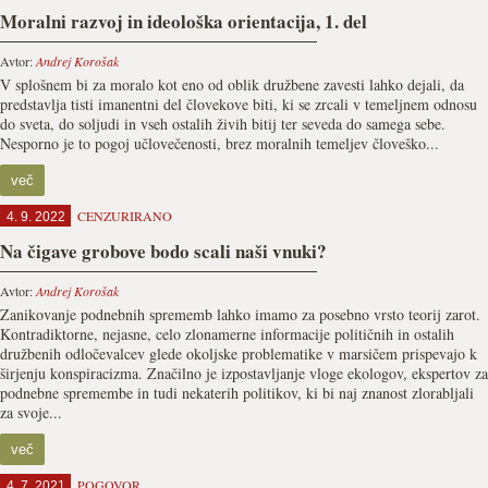
Moralni razvoj in ideološka orientacija, 1. del
Avtor:
Andrej Korošak
V splošnem bi za moralo kot eno od oblik družbene zavesti lahko dejali, da
predstavlja tisti imanentni del človekove biti, ki se zrcali v temeljnem odnosu
do sveta, do soljudi in vseh ostalih živih bitij ter seveda do samega sebe.
Nesporno je to pogoj učlovečenosti, brez moralnih temeljev človeško...
več
CENZURIRANO
4. 9. 2022
Na čigave grobove bodo scali naši vnuki?
Avtor:
Andrej Korošak
Zanikovanje podnebnih sprememb lahko imamo za posebno vrsto teorij zarot.
Kontradiktorne, nejasne, celo zlonamerne informacije političnih in ostalih
družbenih odločevalcev glede okoljske problematike v marsičem prispevajo k
širjenju konspiracizma. Značilno je izpostavljanje vloge ekologov, ekspertov za
podnebne spremembe in tudi nekaterih politikov, ki bi naj znanost zlorabljali
za svoje...
več
POGOVOR
4. 7. 2021