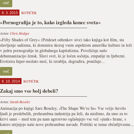
več
KOTIČEK
6. 3. 2015
»Pornografija je to, kako izgleda konec sveta«
Avtor:
Chris Hedges
»Fifty Shades of Grey« (Petdeset odtenkov sive) tako knjiga kot film, sta
slavljenje sadizma, ki dominira skoraj vsem aspektom ameriške kulture in leži
v jedru pornografije in globalnega kapitalizma. Poveličuje našo
dehumanizacijo žensk. Slavi svet, ki je ločen sočutja, empatije in ljubezni.
Erotizira hiper-možato moč, ki izrablja, degradira, ponižuje...
več
KOTIČEK
6. 10. 2014
Zakaj smo vse bolj debeli?
Avtor:
Sarah Boseley
Animacija po knjigi Sare Boseley, »The Shape We’re In« Vse večje število
ljudi je predebelih, prehrambna industrija pa želi, da mislimo, da smo za to
krivi sami – med tem pa nam agresivno oglašujejo vse več »junk« hrane, s
katero utrjujejo naše nove prehrambne navade. Politiki se temu občutljivemu...