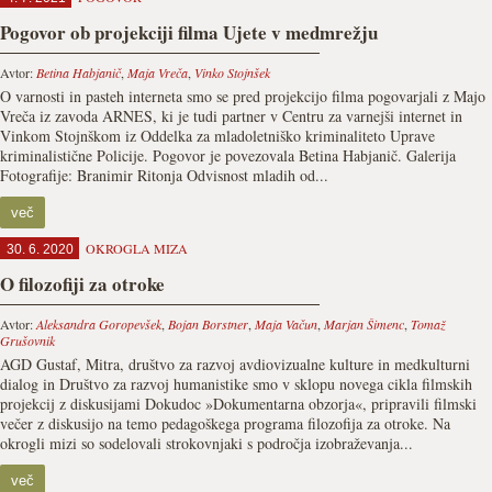
Pogovor ob projekciji filma Ujete v medmrežju
Avtor:
Betina Habjanič
,
Maja Vreča
,
Vinko Stojnšek
O varnosti in pasteh interneta smo se pred projekcijo filma pogovarjali z Majo
Vreča iz zavoda ARNES, ki je tudi partner v Centru za varnejši internet in
Vinkom Stojnškom iz Oddelka za mladoletniško kriminaliteto Uprave
kriminalistične Policije. Pogovor je povezovala Betina Habjanič. Galerija
Fotografije: Branimir Ritonja Odvisnost mladih od...
več
OKROGLA MIZA
30. 6. 2020
O filozofiji za otroke
Avtor:
Aleksandra Goropevšek
,
Bojan Borstner
,
Maja Vačun
,
Marjan Šimenc
,
Tomaž
Grušovnik
AGD Gustaf, Mitra, društvo za razvoj avdiovizualne kulture in medkulturni
dialog in Društvo za razvoj humanistike smo v sklopu novega cikla filmskih
projekcij z diskusijami Dokudoc »Dokumentarna obzorja«, pripravili filmski
večer z diskusijo na temo pedagoškega programa filozofija za otroke. Na
okrogli mizi so sodelovali strokovnjaki s področja izobraževanja...
več