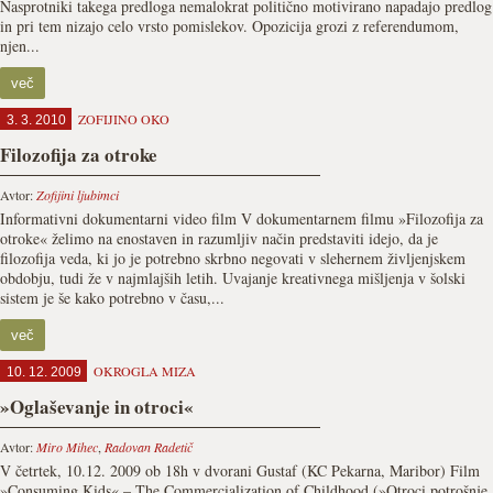
Nasprotniki takega predloga nemalokrat politično motivirano napadajo predlog
in pri tem nizajo celo vrsto pomislekov. Opozicija grozi z referendumom,
njen...
več
ZOFIJINO OKO
3. 3. 2010
Filozofija za otroke
Avtor:
Zofijini ljubimci
Informativni dokumentarni video film V dokumentarnem filmu »Filozofija za
otroke« želimo na enostaven in razumljiv način predstaviti idejo, da je
filozofija veda, ki jo je potrebno skrbno negovati v slehernem življenjskem
obdobju, tudi že v najmlajših letih. Uvajanje kreativnega mišljenja v šolski
sistem je še kako potrebno v času,...
več
OKROGLA MIZA
10. 12. 2009
»Oglaševanje in otroci«
Avtor:
Miro Mihec
,
Radovan Radetič
V četrtek, 10.12. 2009 ob 18h v dvorani Gustaf (KC Pekarna, Maribor) Film
»Consuming Kids« – The Commercialization of Childhood (»Otroci potrošnje