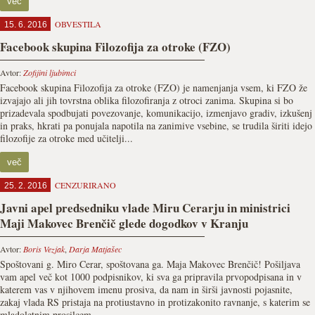
več
OBVESTILA
15. 6. 2016
Facebook skupina Filozofija za otroke (FZO)
Avtor:
Zofijini ljubimci
Facebook skupina Filozofija za otroke (FZO) je namenjanja vsem, ki FZO že
izvajajo ali jih tovrstna oblika filozofiranja z otroci zanima. Skupina si bo
prizadevala spodbujati povezovanje, komunikacijo, izmenjavo gradiv, izkušenj
in praks, hkrati pa ponujala napotila na zanimive vsebine, se trudila širiti idejo
filozofije za otroke med učitelji...
več
CENZURIRANO
25. 2. 2016
Javni apel predsedniku vlade Miru Cerarju in ministrici
Maji Makovec Brenčič glede dogodkov v Kranju
Avtor:
Boris Vezjak
,
Darja Matjašec
Spoštovani g. Miro Cerar, spoštovana ga. Maja Makovec Brenčič! Pošiljava
vam apel več kot 1000 podpisnikov, ki sva ga pripravila prvopodpisana in v
katerem vas v njihovem imenu prosiva, da nam in širši javnosti pojasnite,
zakaj vlada RS pristaja na protiustavno in protizakonito ravnanje, s katerim se
mladoletnim prosilcem...