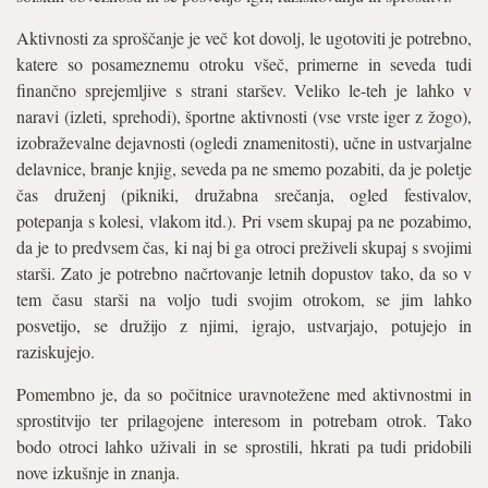
Aktivnosti za sproščanje je več kot dovolj, le ugotoviti je potrebno,
katere so posameznemu otroku všeč, primerne in seveda tudi
finančno sprejemljive s strani staršev. Veliko le-teh je lahko v
naravi (izleti, sprehodi), športne aktivnosti (vse vrste iger z žogo),
izobraževalne dejavnosti (ogledi znamenitosti), učne in ustvarjalne
delavnice, branje knjig, seveda pa ne smemo pozabiti, da je poletje
čas druženj (pikniki, družabna srečanja, ogled festivalov,
potepanja s kolesi, vlakom itd.). Pri vsem skupaj pa ne pozabimo,
da je to predvsem čas, ki naj bi ga otroci preživeli skupaj s svojimi
starši. Zato je potrebno načrtovanje letnih dopustov tako, da so v
tem času starši na voljo tudi svojim otrokom, se jim lahko
posvetijo, se družijo z njimi, igrajo, ustvarjajo, potujejo in
raziskujejo.
Pomembno je, da so počitnice uravnotežene med aktivnostmi in
sprostitvijo ter prilagojene interesom in potrebam otrok. Tako
bodo otroci lahko uživali in se sprostili, hkrati pa tudi pridobili
nove izkušnje in znanja.