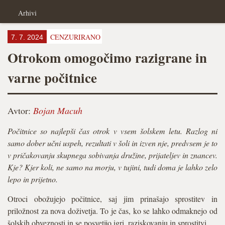
Arhivi
CENZURIRANO
7. 7. 2024
Otrokom omogočimo razigrane in
varne počitnice
Avtor:
Bojan Macuh
Počitnice so najlepši čas otrok v vsem šolskem letu. Razlog ni
samo dober učni uspeh, rezultati v šoli in izven nje, predvsem je to
v pričakovanju skupnega sobivanja družine, prijateljev in znancev.
Kje? Kjer koli, ne samo na morju, v tujini, tudi doma je lahko zelo
lepo in prijetno.
Otroci obožujejo počitnice, saj jim prinašajo sprostitev in
priložnost za nova doživetja. To je čas, ko se lahko odmaknejo od
šolskih obveznosti in se posvetijo igri, raziskovanju in sprostitvi.