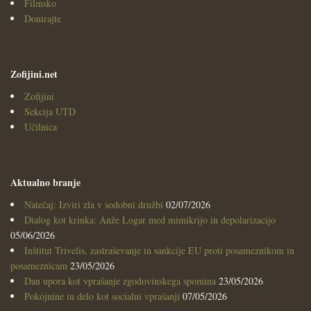
Filmsko
Donirajte
Zofijini.net
Zofijini
Sekcija UTD
Učilnica
Aktualno branje
Natečaj: Izviri zla v sodobni družbi
02/07/2026
Dialog kot krinka: Anže Logar med mimikrijo in depolarizacijo
05/06/2026
Inštitut Trivelis, zastraševanje in sankcije EU proti posameznikom in
posameznicam
23/05/2026
Dan upora kot vprašanje zgodovinskega spomina
23/05/2026
Pokojnine in delo kot socialni vprašanji
07/05/2026