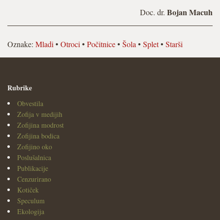
Bojan Macuh
Doc. dr.
Oznake:
Mladi
•
Otroci
•
Počitnice
•
Šola
•
Splet
•
Starši
Rubrike
Obvestila
Zofija v medijih
Zofijina modrost
Zofijina bodica
Zofijino oko
Poslušalnica
Publikacije
Cenzurirano
Kotiček
Speculum
Ekologija