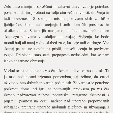
Zelo hitro minejo ti sproščeni in zabavni dnevi, zato je potrebno
poskrbeti, da imajo otroci na voljo čim več aktivnosti, druženja in
tudi obveznosti. S slednjim mislim predvsem skrb za hišne
ljubljenčke, kakor tudi urejanje lastnih domačih prostorov in
okolice doma. S tem jih navajamo, da bodo razumeli pomen
skupnega sobivanja v nadaljevanju svojega življenja, ko bodo
morali bolj ali manj vedno skrbeti zase, kasneje tudi za druge. Vse
skupaj pa naj ne temelji na prisili, temveč učenju in predvsem
vzgoji. Pri slednji smo starši prepogosto nedosledni, kar se nam
lahko negativno obrestuje.
Vsekakor pa je potrebno ves čas skrbeti tudi za varnost otrok. Ta
je med počitnicami izjemno pomembna, saj želimo, da otroci
uživajo v brezskrbnih in varnih počitnicah. Za varnost je potrebno
poskrbeti doma, pri igri, na potovanjih, predvsem pa ves čas
skrbno nadzorovati njihove počitniške, razigrane aktivnosti s
prijatelji (varnost na cesti, nadzor nad uporabo prepovedanih
substanc), pretirane uporabe mobilnih telefonov in ukvarjanja z
družabni omrežji. Prav slednja so postala prava past za otroke, ki