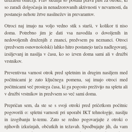
so zaradi dolgočasja in nenadzorovanih aktivnosti v nevarnosti, da
postanejo nehote žrtve nasilnežev in prevarantov.
Otroci naj imajo na voljo vedno stik s starši, v kolikor ti niso
doma. Potrebno jim je dati vsa navodila o dovoljenih in
nedovoljenih druženjih z znanci, predvsem pa neznanci. Otroci
(predvsem osnovnošolski) lahko hitro postanejo tarča nadlegovanj,
izsiljevanj in nasilja v času, ko so izven doma sami ali v družbi
vrstnikov.
Preventivna varnost otrok pred spletnim in drugim nasiljem med
počitnicami je zato ključnega pomena, saj imajo otroci med
počitnicami več prostega časa, ki ga pogosto preživijo na spletu ali
v družbi vrstnikov in predvsem so več sami doma.
Prepričan sem, da ste se s svoji otroki pred pričetkom počitnic
pogovorili o: spletni varnosti pri uporabi IKT tehnologije, nasilju
in izogibanju le-temu. Zato se redno pogovarjajte z otroki o
njihovih izkušnjah, občutkih in težavah. Spodbujajte jih, da vam