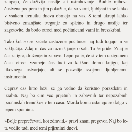
zaupajo, če doživijo nasilje ali ustrahovanje. Bodite njihova
čustvena podpora in jim pokažite, da so varni, ljubljeni in se lahko
v vsakem trenutku dneva obrnejo na vas. S temi ukrepi lahko
bistveno zmanjšate tveganje za spletno in drugo nasilje ter
zagotovite, da bodo otroci med počitnicami varni in brezskrbni.
Tako kot so se začele zaslužene počitnice, naj tudi trajajo in se
zaključijo. Zdaj ni čas za razmišljanje o šoli. Ta še pride. Zdaj je
čas za igro, druženje in zabavo. Lepo pa je, če si v tem razigranem
času otroci vzamejo čas tudi za kakšno dobro knjigo, kaj
likovnega ustvarjajo, ali se posvetijo svojemu ljubljenemu
instrumentu.
Čeprav čas hitro beži, se ga vedno da koristno porazdeliti in
izrabiti. Naj bo čim več prijetnih in zabavnih ter nepozabnih
počitniških trenutkov v tem času. Morda komu ostanejo še dolgo v
lepem spominu.
»Bolje preprečevati, kot zdraviti,« pravi znani pregovor. Naj bo le-
ta vodilo tudi med temi prijetnimi dnevi.