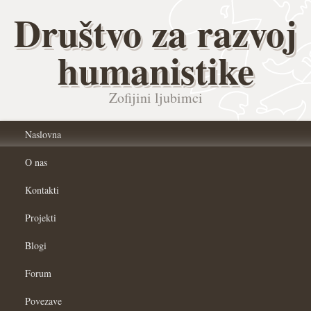
Društvo za razvoj
humanistike
Zofijini ljubimci
Naslovna
O nas
Kontakti
Projekti
Blogi
Forum
Povezave