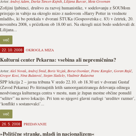
Avtor:
Andrej Adam
,
Darka Tancer-Kajnih
,
Lilijana Burcar
,
Meta Grosman
Zofijini ljubimci, društvo za razvoj humanistike, v sodelovanju z ŠOUMom
prirejajo in vabijo na okroglo mizo z naslovom »Harry Potter in vrednote
mladih«, ki bo potekala v dvorani ŠTUKa (Gosposvetska c. 83) v četrtek, 20.
novembra 2008, s pričetkom ob 18.00 uri. Na okrogli mizi bodo sodelovali dr.
Lilijana...
več
OKROGLA MIZA
22. 10. 2008
Kulturni center Pekarna: vsebina ali nepremičnina?
Avtor:
Aleš Novak
,
Andrej Šmid
,
Boris Vezjak
,
Borut Osonkar
,
Franc Kangler
,
Goran Rajič
,
Gregor Kosi
,
Nina Bulatović
,
Stojan Skalicky
,
Vladimir Rukavina
ŠPP lekcija 2 – javna tribuna V sredo 22.10. ob 18.30 uri v dvorani Gustaf
(Zavod Pekarna) Po štirinajstih letih samoorganiziranega delovanja edinega
neodvisnega kulturnega centra v mestu, nam je župan mestne občine ponudil
“selitev” na novo lokacijo. Pri tem so njegovi glavni razlogi ‘ureditev razmer’,
‘konflikt s sostanovalci’...
več
PREDAVANJE
26. 5. 2008
»Politične stranke, mladi in nacionalizem«