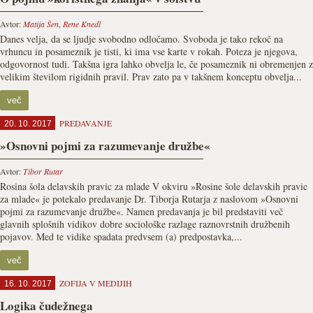
Avtor:
Matija Šen
,
Rene Knedl
Danes velja, da se ljudje svobodno odločamo. Svoboda je tako rekoč na
vrhuncu in posameznik je tisti, ki ima vse karte v rokah. Poteza je njegova,
odgovornost tudi. Takšna igra lahko obvelja le, če posameznik ni obremenjen z
velikim številom rigidnih pravil. Prav zato pa v takšnem konceptu obvelja...
več
PREDAVANJE
20. 10. 2017
»Osnovni pojmi za razumevanje družbe«
Avtor:
Tibor Rutar
Rosina šola delavskih pravic za mlade V okviru »Rosine šole delavskih pravic
za mlade« je potekalo predavanje Dr. Tiborja Rutarja z naslovom »Osnovni
pojmi za razumevanje družbe«. Namen predavanja je bil predstaviti več
glavnih splošnih vidikov dobre sociološke razlage raznovrstnih družbenih
pojavov. Med te vidike spadata predvsem (a) predpostavka,...
več
ZOFIJA V MEDIJIH
16. 10. 2017
Logika čudežnega