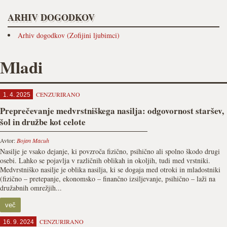
ARHIV DOGODKOV
Arhiv dogodkov (Zofijini ljubimci)
Mladi
CENZURIRANO
1. 4. 2025
Preprečevanje medvrstniškega nasilja: odgovornost staršev,
šol in družbe kot celote
Avtor:
Bojan Macuh
Nasilje je vsako dejanje, ki povzroča fizično, psihično ali spolno škodo drugi
osebi. Lahko se pojavlja v različnih oblikah in okoljih, tudi med vrstniki.
Medvrstniško nasilje je oblika nasilja, ki se dogaja med otroki in mladostniki
(fizično – pretepanje, ekonomsko – finančno izsiljevanje, psihično – laži na
družabnih omrežjih...
več
CENZURIRANO
16. 9. 2024