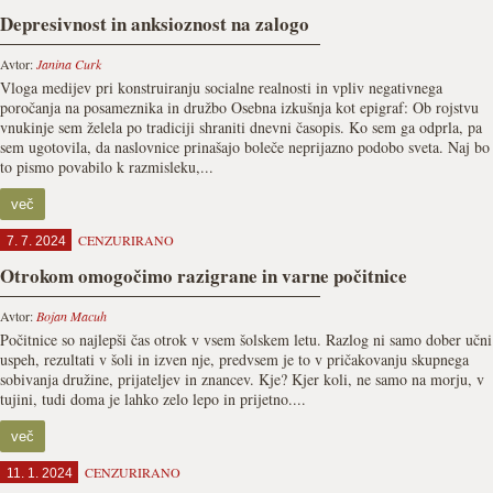
Depresivnost in anksioznost na zalogo
Avtor:
Janina Curk
Vloga medijev pri konstruiranju socialne realnosti in vpliv negativnega
poročanja na posameznika in družbo Osebna izkušnja kot epigraf: Ob rojstvu
vnukinje sem želela po tradiciji shraniti dnevni časopis. Ko sem ga odprla, pa
sem ugotovila, da naslovnice prinašajo boleče neprijazno podobo sveta. Naj bo
to pismo povabilo k razmisleku,...
več
CENZURIRANO
7. 7. 2024
Otrokom omogočimo razigrane in varne počitnice
Avtor:
Bojan Macuh
Počitnice so najlepši čas otrok v vsem šolskem letu. Razlog ni samo dober učni
uspeh, rezultati v šoli in izven nje, predvsem je to v pričakovanju skupnega
sobivanja družine, prijateljev in znancev. Kje? Kjer koli, ne samo na morju, v
tujini, tudi doma je lahko zelo lepo in prijetno....
več
CENZURIRANO
11. 1. 2024