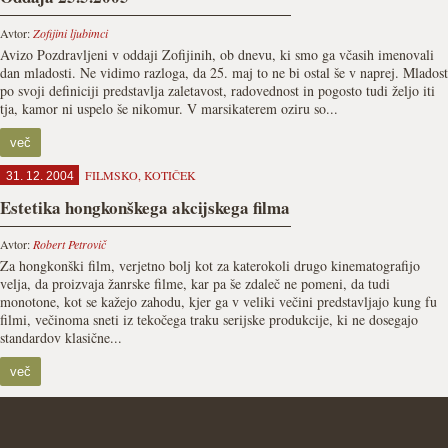
Avtor:
Zofijini ljubimci
Avizo Pozdravljeni v oddaji Zofijinih, ob dnevu, ki smo ga včasih imenovali
dan mladosti. Ne vidimo razloga, da 25. maj to ne bi ostal še v naprej. Mladost
po svoji definiciji predstavlja zaletavost, radovednost in pogosto tudi željo iti
tja, kamor ni uspelo še nikomur. V marsikaterem oziru so...
več
FILMSKO
,
KOTIČEK
31. 12. 2004
Estetika hongkonškega akcijskega filma
Avtor:
Robert Petrovič
Za hongkonški film, verjetno bolj kot za katerokoli drugo kinematografijo
velja, da proizvaja žanrske filme, kar pa še zdaleč ne pomeni, da tudi
monotone, kot se kažejo zahodu, kjer ga v veliki večini predstavljajo kung fu
filmi, večinoma sneti iz tekočega traku serijske produkcije, ki ne dosegajo
standardov klasične...
več