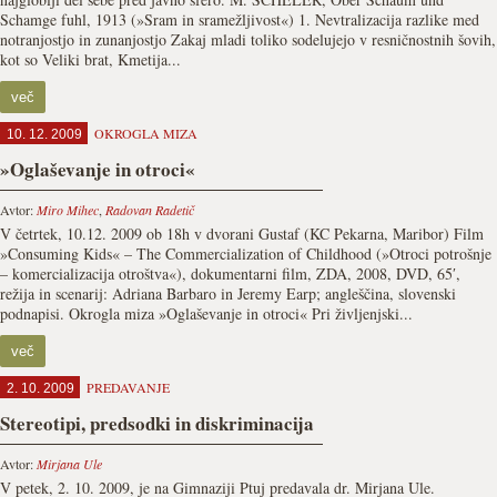
Schamge fuhl, 1913 (»Sram in sramežljivost«) 1. Nevtralizacija razlike med
notranjostjo in zunanjostjo Zakaj mladi toliko sodelujejo v resničnostnih šovih,
kot so Veliki brat, Kmetija...
več
OKROGLA MIZA
10. 12. 2009
»Oglaševanje in otroci«
Avtor:
Miro Mihec
,
Radovan Radetič
V četrtek, 10.12. 2009 ob 18h v dvorani Gustaf (KC Pekarna, Maribor) Film
»Consuming Kids« – The Commercialization of Childhood (»Otroci potrošnje
– komercializacija otroštva«), dokumentarni film, ZDA, 2008, DVD, 65′,
režija in scenarij: Adriana Barbaro in Jeremy Earp; angleščina, slovenski
podnapisi. Okrogla miza »Oglaševanje in otroci« Pri življenjski...
več
PREDAVANJE
2. 10. 2009
Stereotipi, predsodki in diskriminacija
Avtor:
Mirjana Ule
V petek, 2. 10. 2009, je na Gimnaziji Ptuj predavala dr. Mirjana Ule.