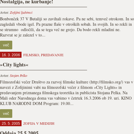
Nostalgija, ne kurbanje!
Avtor:
Zofijini ljubimci
Bonbonček 37 V Butaliji so zavihali rokave. Pa ne sebi, temveč otrokom. In so
zagledali vbode igel. Pa prazne flaše v otroških sobah. In svojih. In so rekli in
se strumno odločili, da se tega več ne grejo. Da bodo rekli mladini ne.
Razvrat se je zalezel v to...
več
FILMSKO
,
PREDAVANJE
16. 3. 2006
»City lights«
Avtor:
Stojan Pelko
Filmozofski večer Društvo za razvoj filmske kulture (http://filmsko.org/) vas v
navezi z Zofijinimi vabi na filmozofski večer z filmom »City Lights« in
predavanjem priznanega filmskega teoretika in publicista Stojana Pelka. Na
Mali oder Narodnega doma vas vabimo v četrtek 16.3.2006 ob 19. uri. KINO
KLUB NARODNI DOM Program: 19.00...
več
ZOFIJA V MEDIJIH
25. 5. 2005
Oddaja 25.5.2005