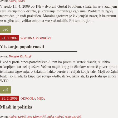
Avtor:
Andrej Adam
V sredo 15. 4. 2009 ob 19h v dvorani Gustaf Problem, s katerim se v zadnjem
času srečujemo v družbi, je vprašanje moralnega egoizma. Problem ni zgolj
teoretičen, je tudi praktičen. Moralni egoizem je življenjski nazor, h kateremu
se nagiba tudi veliko oziroma vse več mladih. Pri tem trdijo,...
več
ZOFIJINA MODROST
21. 3. 2009
V iskanju popularnosti
Avtor:
Douglas Rushkoff
Uvod v proti-hiper-potrošništvo S tem ko pišem ta kratek članek, si lahko
nakopljem kar nekaj težav. Večina mojih knjig in člankov namreč govori proti
tehnikam trgovanja, o kakršnih lahko berete v revijah kot je tale. Moji običajni
bralci so mladi, ki kupujejo revijo »Adbusters«, aktivisti, ki protestirajo zoper
WTO...
več
OKROGLA MIZA
25. 2. 2009
Mladi in politika
Avtor:
Andrej Kirbiš
,
Eva Klemenčič
,
Miha Andrić
,
Mitja Sardoč