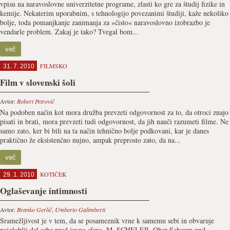
vpisu na naravoslovne univerzitetne programe, zlasti ko gre za študij fizike in
kemije. Nekaterim uporabnim, s tehnologijo povezanimi študiji, kaže nekoliko
bolje, toda pomanjkanje zanimanja za »čisto« naravoslovno izobrazbo je
vendarle problem. Zakaj je tako? Tvegal bom...
več
FILMSKO
31. 7. 2010
Film v slovenski šoli
Avtor:
Robert Petrovič
Na podoben način kot mora družba prevzeti odgovornost za to, da otroci znajo
pisati in brati, mora prevzeti tudi odgovornost, da jih nauči razumeti filme. Ne
samo zato, ker bi bili na ta način tehnično bolje podkovani, kar je danes
praktično že eksistenčno nujno, ampak preprosto zato, da na...
več
KOTIČEK
29. 1. 2010
Oglaševanje intimnosti
Avtor:
Branko Gerlič
,
Umberto Galimberti
Sramežljivost je v tem, da se posameznik vrne k samemu sebi in obvaruje
najgloblji del sebe pred javno sfero. M. SCHELER, Ober Schaum und