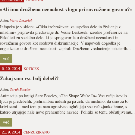
»Ali ima družbena neenakost vlogo pri sovražnem govoru?«
Avtor:
Vesna Leskošek
Infopeka je v sklopu »Cikla izobraževanj za uspešno delo in življenje z
mladimi« pripravila predavanje dr. Vesne Leskošek, izredne profesorice na
Fakulteti za socialno delo, ki je spregovorila o družbeni neenakosti in
sovražnem govoru kot sredstvu diskriminacije. V napovedi dogodka je
organizator o družbeni neenakosti zapisal: Družbeno vrednotenje nekaterih...
več
KOTIČEK
6. 10. 2014
Zakaj smo vse bolj debeli?
Avtor:
Sarah Boseley
Animacija po knjigi Sare Boseley, »The Shape We’re In« Vse večje število
ljudi je predebelih, prehrambna industrija pa želi, da mislimo, da smo za to
krivi sami – med tem pa nam agresivno oglašujejo vse več »junk« hrane, s
katero utrjujejo naše nove prehrambne navade. Politiki se temu občutljivemu...
več
CENZURIRANO
21. 9. 2014