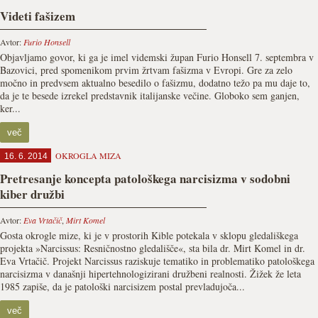
Videti fašizem
Avtor:
Furio Honsell
Objavljamo govor, ki ga je imel videmski župan Furio Honsell 7. septembra v
Bazovici, pred spomenikom prvim žrtvam fašizma v Evropi. Gre za zelo
močno in predvsem aktualno besedilo o fašizmu, dodatno težo pa mu daje to,
da je te besede izrekel predstavnik italijanske večine. Globoko sem ganjen,
ker...
več
OKROGLA MIZA
16. 6. 2014
Pretresanje koncepta patološkega narcisizma v sodobni
kiber družbi
Avtor:
Eva Vrtačič
,
Mirt Komel
Gosta okrogle mize, ki je v prostorih Kible potekala v sklopu gledališkega
projekta »Narcissus: Resničnostno gledališče«, sta bila dr. Mirt Komel in dr.
Eva Vrtačič. Projekt Narcissus raziskuje tematiko in problematiko patološkega
narcisizma v današnji hipertehnologizirani družbeni realnosti. Žižek že leta
1985 zapiše, da je patološki narcisizem postal prevladujoča...
več