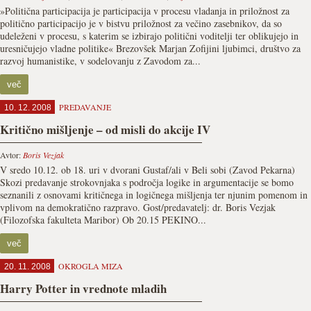
»Politična participacija je participacija v procesu vladanja in priložnost za
politično participacijo je v bistvu priložnost za večino zasebnikov, da so
udeleženi v procesu, s katerim se izbirajo politični voditelji ter oblikujejo in
uresničujejo vladne politike« Brezovšek Marjan Zofijini ljubimci, društvo za
razvoj humanistike, v sodelovanju z Zavodom za...
več
PREDAVANJE
10. 12. 2008
Kritično mišljenje – od misli do akcije IV
Avtor:
Boris Vezjak
V sredo 10.12. ob 18. uri v dvorani Gustaf/ali v Beli sobi (Zavod Pekarna)
Skozi predavanje strokovnjaka s področja logike in argumentacije se bomo
seznanili z osnovami kritičnega in logičnega mišljenja ter njunim pomenom in
vplivom na demokratično razpravo. Gost/predavatelj: dr. Boris Vezjak
(Filozofska fakulteta Maribor) Ob 20.15 PEKINO...
več
OKROGLA MIZA
20. 11. 2008
Harry Potter in vrednote mladih