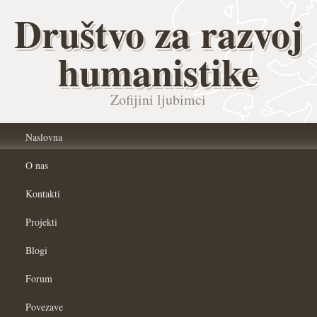
Društvo za razvoj
humanistike
Zofijini ljubimci
Naslovna
O nas
Kontakti
Projekti
Blogi
Forum
Povezave