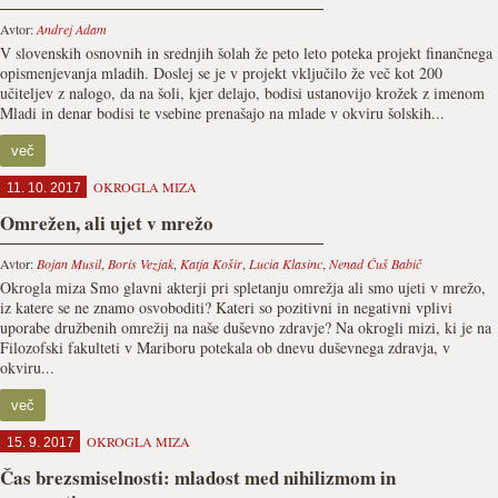
Avtor:
Andrej Adam
V slovenskih osnovnih in srednjih šolah že peto leto poteka projekt finančnega
opismenjevanja mladih. Doslej se je v projekt vključilo že več kot 200
učiteljev z nalogo, da na šoli, kjer delajo, bodisi ustanovijo krožek z imenom
Mladi in denar bodisi te vsebine prenašajo na mlade v okviru šolskih...
več
OKROGLA MIZA
11. 10. 2017
Omrežen, ali ujet v mrežo
Avtor:
Bojan Musil
,
Boris Vezjak
,
Katja Košir
,
Lucia Klasinc
,
Nenad Čuš Babič
Okrogla miza Smo glavni akterji pri spletanju omrežja ali smo ujeti v mrežo,
iz katere se ne znamo osvoboditi? Kateri so pozitivni in negativni vplivi
uporabe družbenih omrežij na naše duševno zdravje? Na okrogli mizi, ki je na
Filozofski fakulteti v Mariboru potekala ob dnevu duševnega zdravja, v
okviru...
več
OKROGLA MIZA
15. 9. 2017
Čas brezsmiselnosti: mladost med nihilizmom in