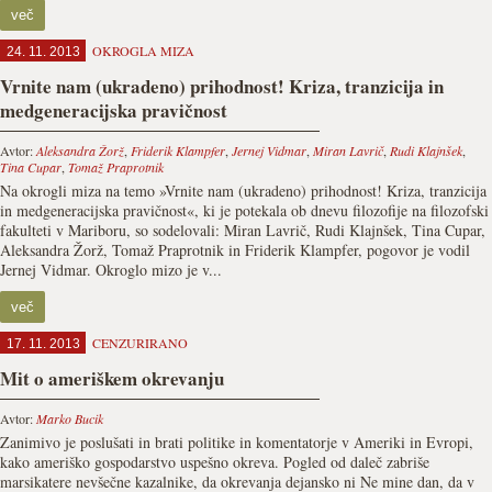
več
OKROGLA MIZA
24. 11. 2013
Vrnite nam (ukradeno) prihodnost! Kriza, tranzicija in
medgeneracijska pravičnost
Avtor:
Aleksandra Žorž
,
Friderik Klampfer
,
Jernej Vidmar
,
Miran Lavrič
,
Rudi Klajnšek
,
Tina Cupar
,
Tomaž Praprotnik
Na okrogli miza na temo »Vrnite nam (ukradeno) prihodnost! Kriza, tranzicija
in medgeneracijska pravičnost«, ki je potekala ob dnevu filozofije na filozofski
fakulteti v Mariboru, so sodelovali: Miran Lavrič, Rudi Klajnšek, Tina Cupar,
Aleksandra Žorž, Tomaž Praprotnik in Friderik Klampfer, pogovor je vodil
Jernej Vidmar. Okroglo mizo je v...
več
CENZURIRANO
17. 11. 2013
Mit o ameriškem okrevanju
Avtor:
Marko Bucik
Zanimivo je poslušati in brati politike in komentatorje v Ameriki in Evropi,
kako ameriško gospodarstvo uspešno okreva. Pogled od daleč zabriše
marsikatere nevšečne kazalnike, da okrevanja dejansko ni Ne mine dan, da v