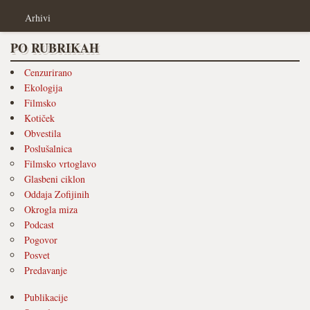
Arhivi
PO RUBRIKAH
Cenzurirano
Ekologija
Filmsko
Kotiček
Obvestila
Poslušalnica
Filmsko vrtoglavo
Glasbeni ciklon
Oddaja Zofijinih
Okrogla miza
Podcast
Pogovor
Posvet
Predavanje
Publikacije