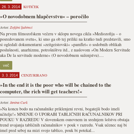
KOTIČEK
26. 3. 2014
»O novodobnem hlapčevstvu« – poročilo
Avtor:
Zofijini ljubimci
Na prvem filmozofskem večeru v sklopu novega cikla »Mediozofija – o
posredovanem svetu«, ki smo ga ob tej priliki na kratko tudi predstavili, smo
si ogledali dokumentarni »zeitgeistovski« »pamflet« o sodobnih oblikah
poslušnosti, anarhizmu, potrošništvu itd., z naslovom »On Modern Servitude
aka De la servitude moderne« (O novodobnem suženjstvu)....
več
CENZURIRANO
3. 3. 2014
»In the end it is the poor who will be chained to the
computer, the rich will get teachers!«
Avtor:
Janina Curk
»Na koncu bodo na računalnike priklenjeni revni, bogatejši bodo imeli
učitelje!« MNENJE O UPORABI TABLIČNIH RAČUNALNIKOV PRI
POUKU V RAZREDU V slovenskem osnovnem in srednjem šolstvu obstaja
trend uvajanja tabličnih računalnikov v pouk v razredu. Vsak učenec naj bi
imel pred seboj na mizi svojo tablico, pouk bi potekal...