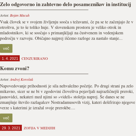
Zelo odgovorno in zahtevno delo posameznikov in institucij
Avtor:
Bojan Macuh
Vsak človek se v svojem življenju sooča s težavami, če pa se te začenjajo že v
otroštvu, je to še toliko huje. V slovenskem prostoru je veliko otrok in
mladostnikov, ki se soočajo s primanjkljaji na čustvenem in vedenjskem
področju v razvoju. Običajno najprej iščemo razloge za nastalo stanje...
več
CENZURIRANO
1. 4. 2021
Komu zvoni?
Avtor:
Andrej Korošak
Napovedovanje prihodnosti je sila nehvaležno početje. Po drugi strani pa zelo
mikavno, sicer se ne bi v zgodovini človeštva pojavljali najrazličnejši preroki,
jasnovidci, nekateri med njimi so »videli« stoletja naprej. Še danes se ne
zmanjšuje število razlagalcev Nostradamusovih vizij, kateri dešifrirajo njegove
verze s katerimi je izražal svoje prerokbe....
več
ZOFIJA V MEDIJIH
29. 3. 2021