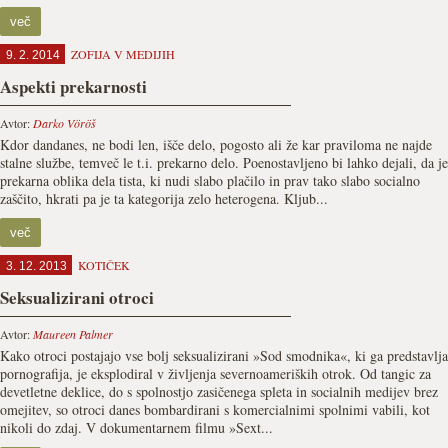
več
ZOFIJA V MEDIJIH
9. 2. 2014
Aspekti prekarnosti
Avtor:
Darko Vöröš
Kdor dandanes, ne bodi len, išče delo, pogosto ali že kar praviloma ne najde
stalne službe, temveč le t.i. prekarno delo. Poenostavljeno bi lahko dejali, da je
prekarna oblika dela tista, ki nudi slabo plačilo in prav tako slabo socialno
zaščito, hkrati pa je ta kategorija zelo heterogena. Kljub...
več
KOTIČEK
3. 12. 2013
Seksualizirani otroci
Avtor:
Maureen Palmer
Kako otroci postajajo vse bolj seksualizirani »Sod smodnika«, ki ga predstavlja
pornografija, je eksplodiral v življenja severnoameriških otrok. Od tangic za
devetletne deklice, do s spolnostjo zasičenega spleta in socialnih medijev brez
omejitev, so otroci danes bombardirani s komercialnimi spolnimi vabili, kot
nikoli do zdaj. V dokumentarnem filmu »Sext...