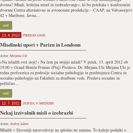
dvoma? Mladi, kritična misel in izobraževanje«, ki bo potekala v konferenčni
dvorani Centra alternativne in avtonomne produkcije – CAAP, na Valvasorjevi
42 v Mariboru. Javna...
več
PREDAVANJE
13. 4. 2012
Mladinski upori v Parizu in Londonu
Avtor:
Mirjana Ule
»Na mladih svet stoji!« Na čem pa stojijo mladi? V petek, 13. april 2012 ob
19:00 v Grand Hotelu Primus (Ptuj) Predava: Dr. Mirjana Ule Mirjana Ule je
redna profesorica za področje socialne psihologije in predstojnica Centra za
socialno psihologijo na Fakulteti za družbene vede. Predava socialno in
politično...
več
ZOFIJA V MEDIJIH
12. 7. 2011
Nekaj izzivalnih misli o izobrazbi
Avtor:
Andrej Adam
Mladih v Sloveniji naravoslovje na splošno ne zanima. To kažejo podatki o