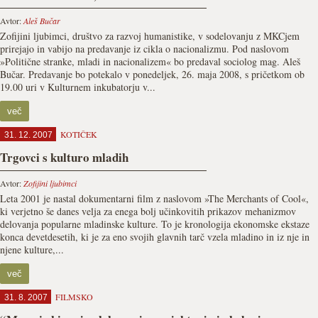
Avtor:
Aleš Bučar
Zofijini ljubimci, društvo za razvoj humanistike, v sodelovanju z MKCjem
prirejajo in vabijo na predavanje iz cikla o nacionalizmu. Pod naslovom
»Politične stranke, mladi in nacionalizem« bo predaval sociolog mag. Aleš
Bučar. Predavanje bo potekalo v ponedeljek, 26. maja 2008, s pričetkom ob
19.00 uri v Kulturnem inkubatorju v...
več
KOTIČEK
31. 12. 2007
Trgovci s kulturo mladih
Avtor:
Zofijini ljubimci
Leta 2001 je nastal dokumentarni film z naslovom »The Merchants of Cool«,
ki verjetno še danes velja za enega bolj učinkovitih prikazov mehanizmov
delovanja popularne mladinske kulture. To je kronologija ekonomske ekstaze
konca devetdesetih, ki je za eno svojih glavnih tarč vzela mladino in iz nje in
njene kulture,...
več
FILMSKO
31. 8. 2007