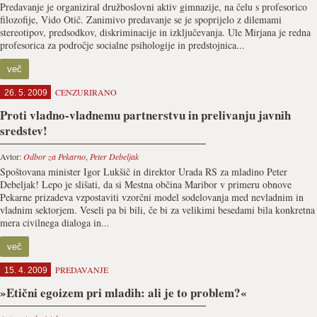
Predavanje je organiziral družboslovni aktiv gimnazije, na čelu s profesorico
filozofije, Vido Otič. Zanimivo predavanje se je spoprijelo z dilemami
stereotipov, predsodkov, diskriminacije in izključevanja. Ule Mirjana je redna
profesorica za področje socialne psihologije in predstojnica...
več
CENZURIRANO
26. 5. 2009
Proti vladno-vladnemu partnerstvu in prelivanju javnih
sredstev!
Avtor:
Odbor za Pekarno
,
Peter Debeljak
Spoštovana minister Igor Lukšič in direktor Urada RS za mladino Peter
Debeljak! Lepo je slišati, da si Mestna občina Maribor v primeru obnove
Pekarne prizadeva vzpostaviti vzorčni model sodelovanja med nevladnim in
vladnim sektorjem. Veseli pa bi bili, če bi za velikimi besedami bila konkretna
mera civilnega dialoga in...
več
PREDAVANJE
15. 4. 2009
»Etični egoizem pri mladih: ali je to problem?«