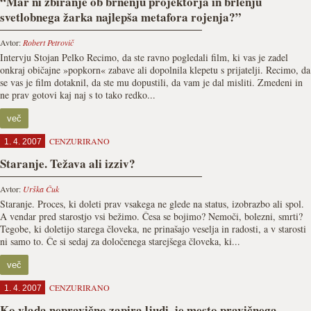
“Mar ni zbiranje ob brnenju projektorja in brlenju
svetlobnega žarka najlepša metafora rojenja?”
Avtor:
Robert Petrovič
Intervju Stojan Pelko Recimo, da ste ravno pogledali film, ki vas je zadel
onkraj običajne »popkorn« zabave ali dopolnila klepetu s prijatelji. Recimo, da
se vas je film dotaknil, da ste mu dopustili, da vam je dal misliti. Zmedeni in
ne prav gotovi kaj naj s to tako redko...
več
CENZURIRANO
1. 4. 2007
Staranje. Težava ali izziv?
Avtor:
Urška Čuk
Staranje. Proces, ki doleti prav vsakega ne glede na status, izobrazbo ali spol.
A vendar pred starostjo vsi bežimo. Česa se bojimo? Nemoči, bolezni, smrti?
Tegobe, ki doletijo starega človeka, ne prinašajo veselja in radosti, a v starosti
ni samo to. Če si sedaj za določenega starejšega človeka, ki...
več
CENZURIRANO
1. 4. 2007
Ko vlada nepravično zapira ljudi, je mesto pravičnega