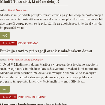
Mladi? To so tisti, ki nič ne delajo!
Avtor:
Tomaž Grušovnik
Mudilo se mi je oddati pošiljko, zaradi covida pa je bil vstop na pošto omejen
na eno osebo in postaviti sem se moral v vrsto na pločniku. Pred mano sta bili
dve starejši gospe, potem se je pridružil še en upokojenec, ki je dajal vtis, da
bo preskočil vrsto....
več
CENZURIRANO
11. 7. 2020
Funkcija staršev pri vzgoji otrok v mladinskem domu
Avtor:
Bojan Macuh
,
Janez Domajnko
1 Uvod V Mladinskem domu Mariboru v procesu dela izvajamo vzgojo in
socializacijo otrok in mladostnikov s čustvenimi in vedenjskimi motnjami.
Mladinski dom Maribor ima devet stanovanjskih skupin, ki so lokacijsko
ločene, dve mladinski stanovanji, stanovanje, kjer se izvaja poldnevni
program, terapevtsko kmetijo v Moščancih in v enoti Slivnica...
več
ZOFIJINA MODROST
16. 4. 2019
O pojmu »koristnega znanja« v šolstvu