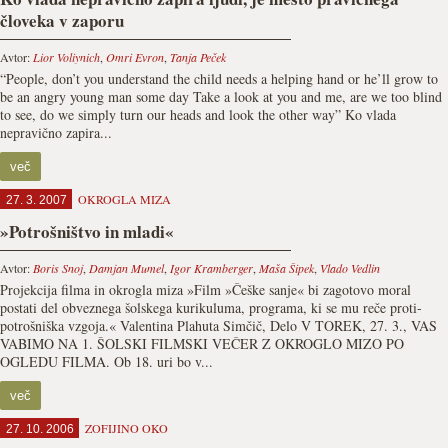
človeka v zaporu
Avtor:
Lior Voliynich
,
Omri Evron
,
Tanja Peček
“People, don’t you understand the child needs a helping hand or he’ll grow to
be an angry young man some day Take a look at you and me, are we too blind
to see, do we simply turn our heads and look the other way” Ko vlada
nepravično zapira...
več
OKROGLA MIZA
27. 3. 2007
»Potrošništvo in mladi«
Avtor:
Boris Snoj
,
Damjan Mumel
,
Igor Kramberger
,
Maša Šipek
,
Vlado Vedlin
Projekcija filma in okrogla miza »Film »Češke sanje« bi zagotovo moral
postati del obveznega šolskega kurikuluma, programa, ki se mu reče proti-
potrošniška vzgoja.« Valentina Plahuta Simčič, Delo V TOREK, 27. 3., VAS
VABIMO NA 1. ŠOLSKI FILMSKI VEČER Z OKROGLO MIZO PO
OGLEDU FILMA. Ob 18. uri bo v...
več
ZOFIJINO OKO
27. 10. 2006