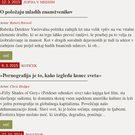
ZOFIJA V MEDIJIH
12. 3. 2015
O položaju mladih znanstvenikov
Avtor:
Robert Petrovič
Rubrika Detektor Varčevalna politika zadnjih let ima velik vpliv na vse vitalne
elemente družbe, ki so na trgu lahko preveč ranljivi, še posebej pa to velja za
izobraževanje in znanost. Kot v drugih sorodnih dejavnostih je tudi ta sektor v
zadnjem času prejel nekaj hudih finančnih udarcev, ki ob...
več
KOTIČEK
6. 3. 2015
»Pornografija je to, kako izgleda konec sveta«
Avtor:
Chris Hedges
»Fifty Shades of Grey« (Petdeset odtenkov sive) tako knjiga kot film, sta
slavljenje sadizma, ki dominira skoraj vsem aspektom ameriške kulture in leži
v jedru pornografije in globalnega kapitalizma. Poveličuje našo
dehumanizacijo žensk. Slavi svet, ki je ločen sočutja, empatije in ljubezni.
Erotizira hiper-možato moč, ki izrablja, degradira, ponižuje...
več
POGOVOR
27. 10. 2014