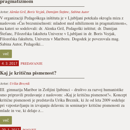
pragmatizmom
Avtor:
Alenka Gril
,
Boris Vezjak
,
Damijan Štefanc
,
Sabina Autor
V organizaciji Pedagoškega inštituta je v Ljubljani potekala okrogla miza z
naslovom »Čas brezsmiselnosti: mladost med nihilizmom in pragmatizmom«,
na kateri so sodelovali: dr. Alenka Gril, Pedagoški inštitut; dr. Damijan
Štefanc, Filozofska fakulteta Univerze v Ljubljani in dr. Boris Vezjak,
Filozofska fakulteta, Univerza v Mariboru. Dogodek je povezovala mag.
Sabina Autor, Pedagoški...
več
PREDAVANJE
4. 3. 2017
Kaj je kritična pismenost?
Avtor:
Urška Breznik
III. gimnazija Maribor in Zofijini ljubimci – društvo za razvoj humanistike
smo pripravili predavanje z naslovom: »Kaj je kritična pismenost?«. Koncept
kritične pismenosti je predstavila Urška Breznik, ki že od leta 2009 sodeluje
pri vzpostavljanju in izvajanju delavnic in seminarjev kritične pismenosti za
mlade in vse, ki delajo z...
več
POSVET