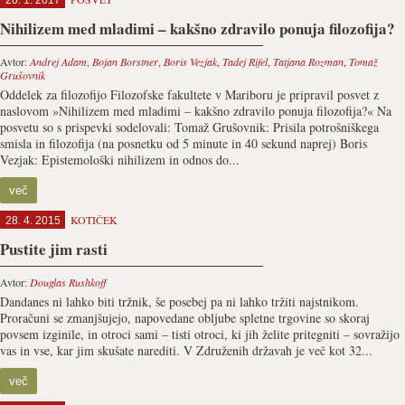
20. 1. 2017
Nihilizem med mladimi – kakšno zdravilo ponuja filozofija?
Avtor:
Andrej Adam
,
Bojan Borstner
,
Boris Vezjak
,
Tadej Rifel
,
Tatjana Rozman
,
Tomaž
Grušovnik
Oddelek za filozofijo Filozofske fakultete v Mariboru je pripravil posvet z
naslovom »Nihilizem med mladimi – kakšno zdravilo ponuja filozofija?« Na
posvetu so s prispevki sodelovali: Tomaž Grušovnik: Prisila potrošniškega
smisla in filozofija (na posnetku od 5 minute in 40 sekund naprej) Boris
Vezjak: Epistemološki nihilizem in odnos do...
več
KOTIČEK
28. 4. 2015
Pustite jim rasti
Avtor:
Douglas Rushkoff
Dandanes ni lahko biti tržnik, še posebej pa ni lahko tržiti najstnikom.
Proračuni se zmanjšujejo, napovedane obljube spletne trgovine so skoraj
povsem izginile, in otroci sami – tisti otroci, ki jih želite pritegniti – sovražijo
vas in vse, kar jim skušate narediti. V Združenih državah je več kot 32...
več