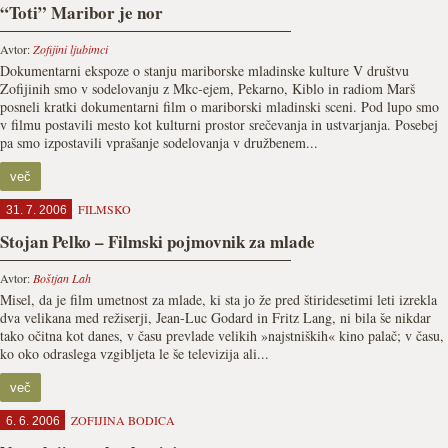
“Toti” Maribor je nor
Avtor:
Zofijini ljubimci
Dokumentarni ekspoze o stanju mariborske mladinske kulture V društvu
Zofijinih smo v sodelovanju z Mkc-ejem, Pekarno, Kiblo in radiom Marš
posneli kratki dokumentarni film o mariborski mladinski sceni. Pod lupo smo
v filmu postavili mesto kot kulturni prostor srečevanja in ustvarjanja. Posebej
pa smo izpostavili vprašanje sodelovanja v družbenem...
več
FILMSKO
31. 7. 2006
Stojan Pelko – Filmski pojmovnik za mlade
Avtor:
Boštjan Lah
Misel, da je film umetnost za mlade, ki sta jo že pred štiridesetimi leti izrekla
dva velikana med režiserji, Jean-Luc Godard in Fritz Lang, ni bila še nikdar
tako očitna kot danes, v času prevlade velikih »najstniških« kino palač; v času,
ko oko odraslega vzgibljeta le še televizija ali...
več
ZOFIJINA BODICA
6. 6. 2006