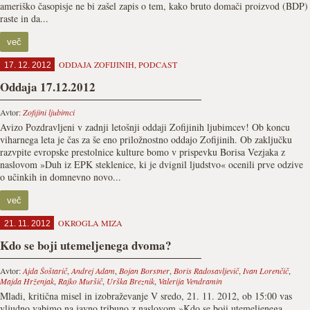
ameriško časopisje ne bi zašel zapis o tem, kako bruto domači proizvod (BDP)
raste in da...
več
ODDAJA ZOFIJINIH
,
PODCAST
17. 12. 2012
Oddaja 17.12.2012
Avtor:
Zofijini ljubimci
Avizo Pozdravljeni v zadnji letošnji oddaji Zofijinih ljubimcev! Ob koncu
viharnega leta je čas za še eno priložnostno oddajo Zofijinih. Ob zaključku
razvpite evropske prestolnice kulture bomo v prispevku Borisa Vezjaka z
naslovom »Duh iz EPK steklenice, ki je dvignil ljudstvo« ocenili prve odzive
o učinkih in domnevno novo...
več
OKROGLA MIZA
21. 11. 2012
Kdo se boji utemeljenega dvoma?
Avtor:
Ajda Šoštarič
,
Andrej Adam
,
Bojan Borstner
,
Boris Radosavljevič
,
Ivan Lorenčič
,
Majda Hrženjak
,
Rajko Muršič
,
Urška Breznik
,
Valerija Vendramin
Mladi, kritična misel in izobraževanje V sredo, 21. 11. 2012, ob 15:00 vas
vljudno vabimo na javno tribuno z naslovom »Kdo se boji utemeljenega