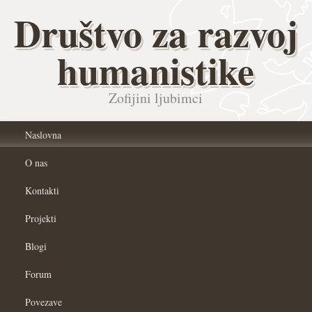
Društvo za razvoj
humanistike
Zofijini ljubimci
Naslovna
O nas
Kontakti
Projekti
Blogi
Forum
Povezave