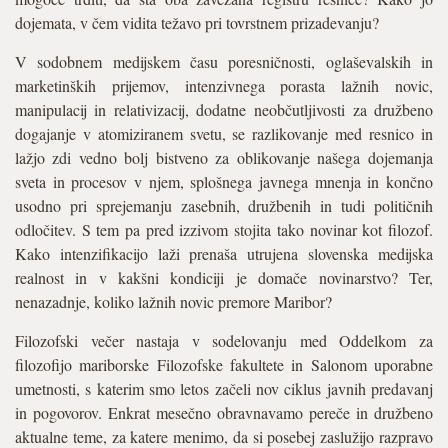
dojemata, v čem vidita težavo pri tovrstnem prizadevanju?
V sodobnem medijskem času poresničnosti, oglaševalskih in
marketinških prijemov, intenzivnega porasta lažnih novic,
manipulacij in relativizacij, dodatne neobčutljivosti za družbeno
dogajanje v atomiziranem svetu, se razlikovanje med resnico in
lažjo zdi vedno bolj bistveno za oblikovanje našega dojemanja
sveta in procesov v njem, splošnega javnega mnenja in končno
usodno pri sprejemanju zasebnih, družbenih in tudi političnih
odločitev. S tem pa pred izzivom stojita tako novinar kot filozof.
Kako intenzifikacijo laži prenaša utrujena slovenska medijska
realnost in v kakšni kondiciji je domače novinarstvo? Ter,
nenazadnje, koliko lažnih novic premore Maribor?
Filozofski večer nastaja v sodelovanju med Oddelkom za
filozofijo mariborske Filozofske fakultete in Salonom uporabne
umetnosti, s katerim smo letos začeli nov ciklus javnih predavanj
in pogovorov. Enkrat mesečno obravnavamo pereče in družbeno
aktualne teme, za katere menimo, da si posebej zaslužijo razpravo