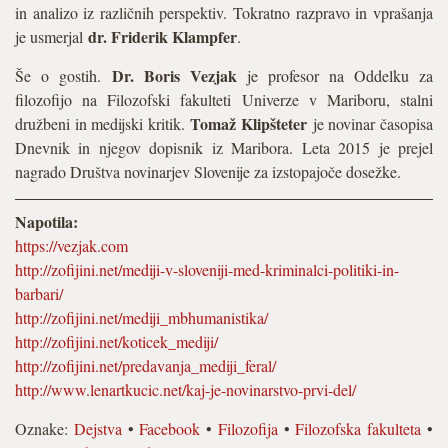
in analizo iz različnih perspektiv. Tokratno razpravo in vprašanja
dr. Friderik Klampfer
je usmerjal
.
Dr. Boris Vezjak
Še o gostih.
je profesor na Oddelku za
filozofijo na Filozofski fakulteti Univerze v Mariboru, stalni
Tomaž Klipšteter
družbeni in medijski kritik.
je novinar časopisa
Dnevnik in njegov dopisnik iz Maribora. Leta 2015 je prejel
nagrado Društva novinarjev Slovenije za izstopajoče dosežke.
Napotila:
https://vezjak.com
http://zofijini.net/mediji-v-sloveniji-med-kriminalci-politiki-in-
barbari/
http://zofijini.net/mediji_mbhumanistika/
http://zofijini.net/koticek_mediji/
http://zofijini.net/predavanja_mediji_feral/
http://www.lenartkucic.net/kaj-je-novinarstvo-prvi-del/
Oznake:
Dejstva
•
Facebook
•
Filozofija
•
Filozofska fakulteta
•