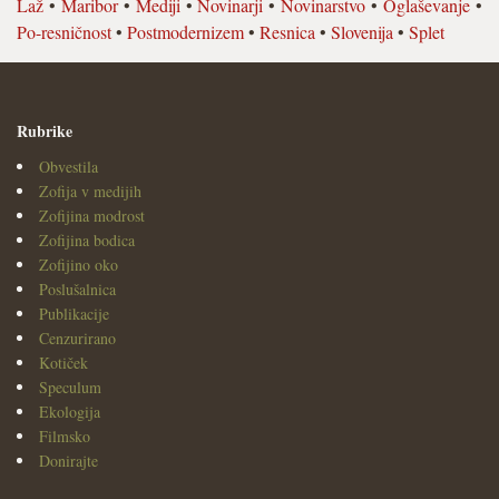
Laž
•
Maribor
•
Mediji
•
Novinarji
•
Novinarstvo
•
Oglaševanje
•
Po-resničnost
•
Postmodernizem
•
Resnica
•
Slovenija
•
Splet
Rubrike
Obvestila
Zofija v medijih
Zofijina modrost
Zofijina bodica
Zofijino oko
Poslušalnica
Publikacije
Cenzurirano
Kotiček
Speculum
Ekologija
Filmsko
Donirajte