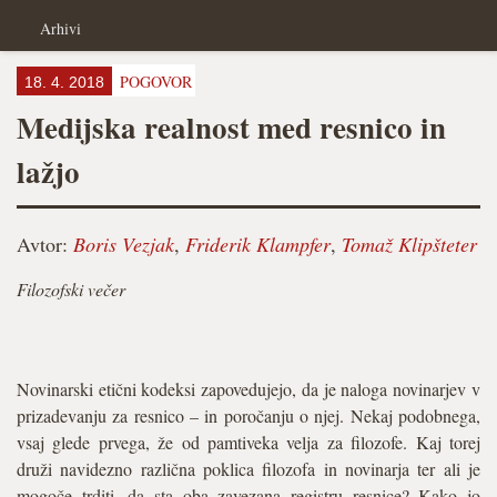
Arhivi
POGOVOR
18. 4. 2018
Medijska realnost med resnico in
lažjo
Avtor:
Boris Vezjak
,
Friderik Klampfer
,
Tomaž Klipšteter
Filozofski večer
Novinarski etični kodeksi zapovedujejo, da je naloga novinarjev v
prizadevanju za resnico – in poročanju o njej. Nekaj podobnega,
vsaj glede prvega, že od pamtiveka velja za filozofe. Kaj torej
druži navidezno različna poklica filozofa in novinarja ter ali je
mogoče trditi, da sta oba zavezana registru resnice? Kako jo