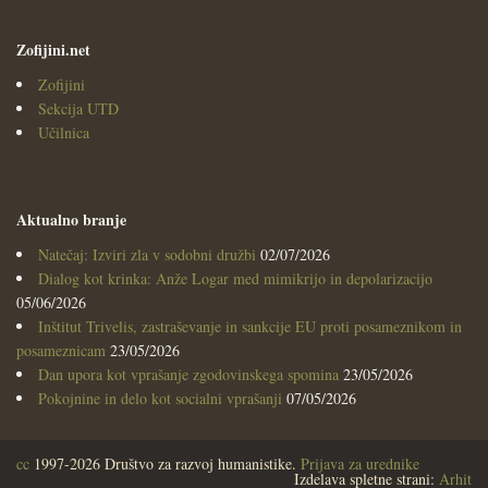
Zofijini.net
Zofijini
Sekcija UTD
Učilnica
Aktualno branje
Natečaj: Izviri zla v sodobni družbi
02/07/2026
Dialog kot krinka: Anže Logar med mimikrijo in depolarizacijo
05/06/2026
Inštitut Trivelis, zastraševanje in sankcije EU proti posameznikom in
posameznicam
23/05/2026
Dan upora kot vprašanje zgodovinskega spomina
23/05/2026
Pokojnine in delo kot socialni vprašanji
07/05/2026
cc
1997-2026 Društvo za razvoj humanistike.
Prijava za urednike
Izdelava spletne strani:
Arhit