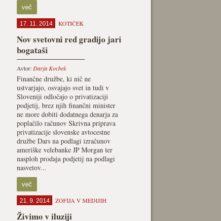
več
KOTIČEK
17. 11. 2014
Nov svetovni red gradijo jari
bogataši
Avtor:
Darja Kocbek
Finančne družbe, ki nič ne
ustvarjajo, osvajajo svet in tudi v
Sloveniji odločajo o privatizaciji
podjetij, brez njih finančni minister
ne more dobiti doda­tnega denarja za
poplačilo računov Skrivna priprava
privatizacije slo­venske avtocestne
družbe Dars na podlagi izračunov
ameriške velebanke JP Morgan ter
nasploh prodaja podjetij na podlagi
na­svetov...
več
ZOFIJA V MEDIJIH
21. 9. 2014
Živimo v iluziji