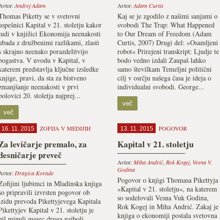
Avtor:
Andrej Adam
Avtor:
Adam Curtis
Thomas Piketty se v svetovni
Kaj se je zgodilo z našimi sanjami o
uspešnici Kapital v 21. stoletju kakor
svobodi The Trap: What Happened
tudi v knjižici Ekonomija neenakosti
to Our Dream of Freedom (Adam
ubada z družbenimi razlikami, zlasti
Curtis, 2007) Drugi del: »Osamljeni
s skrajno neenako porazdelitvijo
robot« Prirejeni transkript: Ljudje te
bogastva. V uvodu v Kapital, v
bodo vedno izdali Zaupaš lahko
katerem predstavlja ključne izsledke
samo številkam Temeljni politični
knjige, pravi, da sta za bistveno
cilj v osrčju našega časa je ideja o
zmanjšanje neenakosti v prvi
individualni svobodi. George...
polovici 20. stoletja najprej...
več
več
ZOFIJA V MEDIJIH
POGOVOR
16. 11. 2015
13. 11. 2015
Za levičarje premalo, za
Kapital v 21. stoletju
desničarje preveč
Avtor:
Miha Andrić
,
Rok Kogej
,
Vesna V.
Godina
Avtor:
Dragica Korade
Pogovor o knjigi Thomasa Pikettyja
Zofijini ljubimci in Mladinska knjiga
»Kapital v 21. stoletju«, na katerem
so pripravili izvrsten pogovor ob
so sodelovali Vesna Vuk Godina,
izidu prevoda Pikettyjevega Kapitala
Rok Kogej in Miha Andrić. Zakaj je
Pikettyjev Kapital v 21. stoletju je
knjiga o ekonomiji postala svetovna
bil minuli mesec druga najbolj