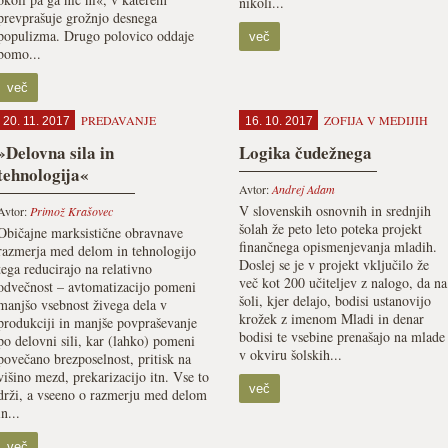
nikoli...
prevprašuje grožnjo desnega
populizma. Drugo polovico oddaje
več
bomo...
več
PREDAVANJE
ZOFIJA V MEDIJIH
20. 11. 2017
16. 10. 2017
»Delovna sila in
Logika čudežnega
tehnologija«
Avtor:
Andrej Adam
V slovenskih osnovnih in srednjih
Avtor:
Primož Krašovec
šolah že peto leto poteka projekt
Običajne marksistične obravnave
finančnega opismenjevanja mladih.
razmerja med delom in tehnologijo
Doslej se je v projekt vključilo že
tega reducirajo na relativno
več kot 200 učiteljev z nalogo, da na
odvečnost – avtomatizacijo pomeni
šoli, kjer delajo, bodisi ustanovijo
manjšo vsebnost živega dela v
krožek z imenom Mladi in denar
produkciji in manjše povpraševanje
bodisi te vsebine prenašajo na mlade
po delovni sili, kar (lahko) pomeni
v okviru šolskih...
povečano brezposelnost, pritisk na
višino mezd, prekarizacijo itn. Vse to
več
drži, a vseeno o razmerju med delom
in...
več