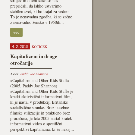
strojev in o tem kako so nas
prepričali, da lahko ustvarimo
stabilen svet, ki bo trajal za vedno.
To je nenavadna zgodba, ki se začne
z nenavadno žensko v 1950ih...
več
KOTIČEK
4. 2. 2015
Kapitalizem in druge
otročarije
Avtor:
Paddy Joe Shannon
»Capitalism and Other Kids Stuff«
(2005, Paddy Joe Shannon)
»Capitalism and Other Kids Stuff« je
kratki aktivistični informativni film,
ki je nastal v produkciji Britanske
socialistične stranke. Brez posebne
filmske stilizacije in praktično brez
proračuna, je leta 2005 nastal kratek
informativni video o specifični
perspektivi kapitalizma, ki že nekaj...