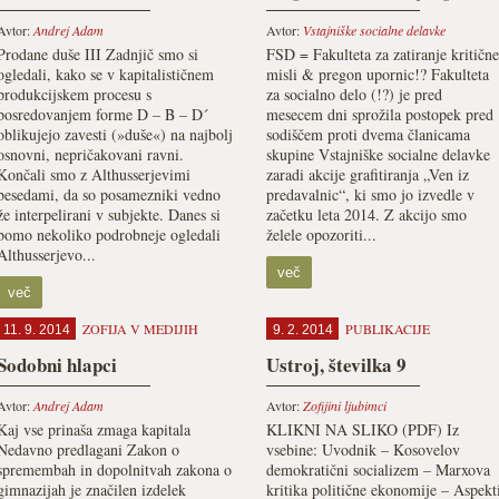
Avtor:
Andrej Adam
Avtor:
Vstajniške socialne delavke
Prodane duše III Zadnjič smo si
FSD = Fakulteta za zatiranje kritične
ogledali, kako se v kapitalističnem
misli & pregon upornic!? Fakulteta
produkcijskem procesu s
za socialno delo (!?) je pred
posredovanjem forme D – B – D´
mesecem dni sprožila postopek pred
oblikujejo zavesti (»duše«) na najbolj
sodiščem proti dvema članicama
osnovni, nepričakovani ravni.
skupine Vstajniške socialne delavke
Končali smo z Althusserjevimi
zaradi akcije grafitiranja „Ven iz
besedami, da so posamezniki vedno
predavalnic“, ki smo jo izvedle v
že interpelirani v subjekte. Danes si
začetku leta 2014. Z akcijo smo
bomo nekoliko podrobneje ogledali
želele opozoriti...
Althusserjevo...
več
več
ZOFIJA V MEDIJIH
PUBLIKACIJE
11. 9. 2014
9. 2. 2014
Sodobni hlapci
Ustroj, številka 9
Avtor:
Andrej Adam
Avtor:
Zofijini ljubimci
Kaj vse prinaša zmaga kapitala
KLIKNI NA SLIKO (PDF) Iz
Nedavno predlagani Zakon o
vsebine: Uvodnik – Kosovelov
spremembah in dopolnitvah zakona o
demokratični socializem – Marxova
gimnazijah je značilen izdelek
kritika politične ekonomije – Aspekt