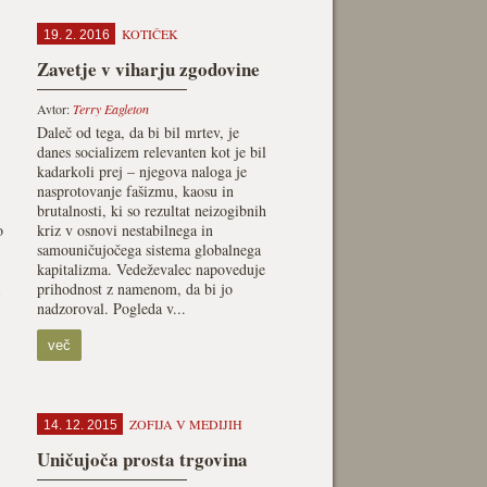
KOTIČEK
19. 2. 2016
Zavetje v viharju zgodovine
Avtor:
Terry Eagleton
Daleč od tega, da bi bil mrtev, je
danes socializem relevanten kot je bil
kadarkoli prej – njegova naloga je
nasprotovanje fašizmu, kaosu in
brutalnosti, ki so rezultat neizogibnih
o
kriz v osnovi nestabilnega in
samouničujočega sistema globalnega
kapitalizma. Vedeževalec napoveduje
prihodnost z namenom, da bi jo
nadzoroval. Pogleda v...
več
ZOFIJA V MEDIJIH
14. 12. 2015
Uničujoča prosta trgovina