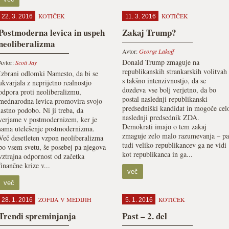
KOTIČEK
KOTIČEK
22. 3. 2016
11. 3. 2016
Postmoderna levica in uspeh
Zakaj Trump?
neoliberalizma
Avtor:
George Lakoff
Donald Trump zmaguje na
Avtor:
Scott Jay
republikanskih strankarskih volitvah
Izbrani odlomki Namesto, da bi se
s takšno intenzivnostjo, da se
ukvarjala z neprijetno realnostjo
dozdeva vse bolj verjetno, da bo
odpora proti neoliberalizmu,
postal naslednji republikanski
mednarodna levica promovira svojo
predsedniški kandidat in mogoče cel
lastno podobo. Ni ji treba, da
naslednji predsednik ZDA.
verjame v postmodernizem, ker je
Demokrati imajo o tem zakaj
sama utelešenje postmodernizma.
zmaguje zelo malo razumevanja – pa
Več desetleten vzpon neoliberalizma
tudi veliko republikancev ga ne vidi
po vsem svetu, še posebej pa njegova
kot republikanca in ga...
vztrajna odpornost od začetka
finančne krize v...
več
več
ZOFIJA V MEDIJIH
KOTIČEK
28. 1. 2016
5. 1. 2016
Trendi spreminjanja
Past – 2. del