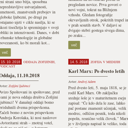
eni strani smo bitja, sposobna
pregledam novice. Prva govori o
nepredstavljive ustvarjalnosti,
novi vojni, tokrat na Bližnjem
umetnosti, znanstvenih prebojev in
vzhodu. Gledam fotografije
globoke ljubezni, po drugi pa
okrvavljenih otrok, pokritih trupel i
ostajamo ujeti v cikle nasilja, ki se
v prah sesutih stavb. V daljavi se
skozi tisočletja le spreminjajo v svoji
dvigajo stebri gostega sivega dima,
obliki in intenzivnosti. Danes, v dobi
po zraku...
vrhunske tehnologije in globalne
povezanosti, ko bi morali kot...
več
več
ODDAJA ZOFIJINIH
,
ZOFIJA V MEDIJIH
15. 10. 2018
14. 5. 2018
PODCAST
Karl Marx: Po dvesto letih
Oddaja, 11.10.2018
Avtor:
Andrej Adam
Avtor:
Zofijini ljubimci
Pred dvesto leti, 5. maja 1818, se je
Avizo Spoštovani in spoštovane, pred
rodil Karl Marx. Ob zaključku
vami je nova oddaja društva Zofijini
srednje šole je v maturitetnem eseju
ljubimci! V današnji oddaji bomo
zapisal: “Če kdo dela le zase, lahko
prisluhnili dvema prispevkoma.
pač postane znamenit učenjak, velik
Začeli bomo z novim prispevkom
modrec, odličen pesnik, toda nikoli
Andreja Korošaka, ki nosi naslovov
popoln, resnično velik človek.” Mar
»Avtoritarni strah – znotraj votel,
je v življenju napisal še veliko, toda
okoli pa ga nič ni«, v katerem