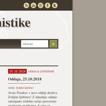
istike
ODDAJA ZOFIJINIH
25. 10. 2018
Oddaja, 25.10.2018
Avtor:
Zofijini ljubimci
Avizo Pozdrav v novi oddaji društva
Zofijini ljubimci! Z današnjo oddajo
začenjamo tridelno serijo posvečeno
zgodovini anarhizma, ki ima za