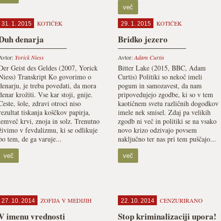
več
KOTIČEK
KOTIČEK
31. 1. 2015
29. 1. 2015
Duh denarja
Bridko jezero
Avtor:
Yorick Niess
Avtor:
Adam Curtis
Der Geist des Geldes (2007, Yorick
Bitter Lake (2015, BBC, Adam
Niess) Transkript Ko govorimo o
Curtis) Politiki so nekoč imeli
denarju, je treba povedati, da mora
pogum in samozavest, da nam
denar krožiti. Vse kar stoji, gnije.
pripovedujejo zgodbe, ki so v tem
Ceste, šole, zdravi otroci niso
kaotičnem svetu različnih dogodkov
rezultat tiskanja koščkov papirja,
imele nek smisel. Zdaj pa velikih
temveč krvi, znoja in solz. Trenutno
zgodb ni več in politiki se na vsako
živimo v fevdalizmu, ki se odlikuje
novo krizo odzivajo povsem
po tem, de ga varuje...
naključno ter nas pri tem puščajo...
več
več
ZOFIJA V MEDIJIH
CENZURIRANO
27. 10. 2014
22. 10. 2014
V imenu vrednosti
Stop kriminalizaciji upora!