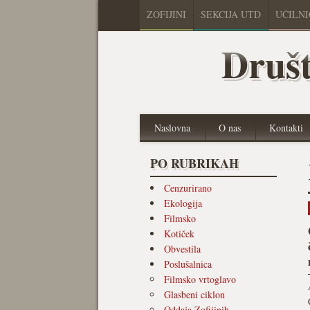
ZOFIJINI
SEKCIJA UTD
UČILN
Društ
Naslovna
O nas
Kontakti
PO RUBRIKAH
Cenzurirano
Ekologija
Filmsko
Kotiček
Obvestila
Poslušalnica
Filmsko vrtoglavo
Glasbeni ciklon
Oddaja Zofijinih