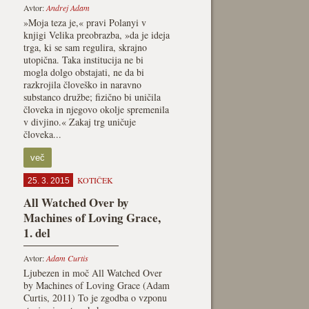
Avtor:
Andrej Adam
»Moja teza je,« pravi Polanyi v
knjigi Velika preobrazba, »da je ideja
trga, ki se sam regulira, skrajno
utopična. Taka institucija ne bi
mogla dolgo obstajati, ne da bi
razkrojila človeško in naravno
substanco družbe; fizično bi uničila
človeka in njegovo okolje spremenila
v divjino.« Zakaj trg uničuje
človeka...
več
KOTIČEK
25. 3. 2015
All Watched Over by
Machines of Loving Grace,
1. del
Avtor:
Adam Curtis
Ljubezen in moč All Watched Over
by Machines of Loving Grace (Adam
Curtis, 2011) To je zgodba o vzponu