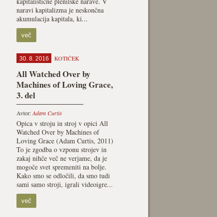
kapitalistične plenilske narave. V
naravi kapitalizma je neskončna
akumulacija kapitala, ki...
več
KOTIČEK
30. 8. 2016
All Watched Over by
Machines of Loving Grace,
3. del
Avtor:
Adam Curtis
Opica v stroju in stroj v opici All
Watched Over by Machines of
Loving Grace (Adam Curtis, 2011)
To je zgodba o vzponu strojev in
zakaj nihče več ne verjame, da je
mogoče svet spremeniti na bolje.
Kako smo se odločili, da smo tudi
sami samo stroji, igrali videoigre...
več