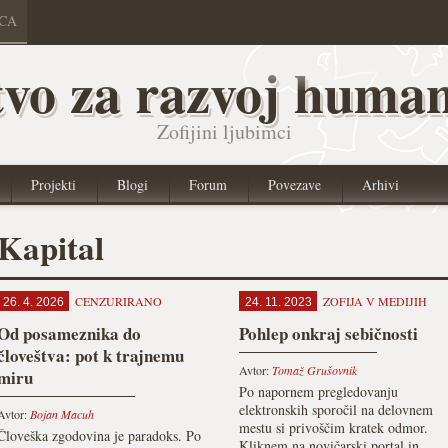
ICA
vo za razvoj human
Zofijini ljubimci
Projekti
Blogi
Forum
Povezave
Arhivi
Kapital
CENZURIRANO
ZOFIJA V MEDIJIH
26. 4. 2026
24. 11. 2023
Od posameznika do
Pohlep onkraj sebičnosti
človeštva: pot k trajnemu
Avtor:
Tomaž Grušovnik
miru
Po napornem pregledovanju
elektron­skih sporočil na delovnem
Avtor:
Bojan Macuh
mestu si privoščim kratek odmor.
Človeška zgodovina je paradoks. Po
Kliknem na novičarski portal in