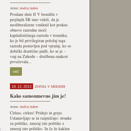
Avtor:
Andrej Adam
Prodane duše II V besedilu v
prejšnjih ŠR smo videli, da je
neoliberalizem vzniknil kot poskus
obnove razredne moči
kapitalističnega razreda v trenutku,
ko je bil privilegiran položaj tega
razreda postavljen pod vprašaj, ko so
dobički drastično padli, ko se je –
vsaj na Zahodu – družbena enakost
povečevala...
več
ZOFIJA V MEDIJIH
18. 12. 2013
Kako samoumevno jim je!
Avtor:
Andrej Adam
Cirkus, cirkus! Pridejo in grejo.
Ustanavljajo se in razpuščajo: stranke
za politike, zmeraj iste politike z
i
zmeraj isto politiko. In če že kakšen