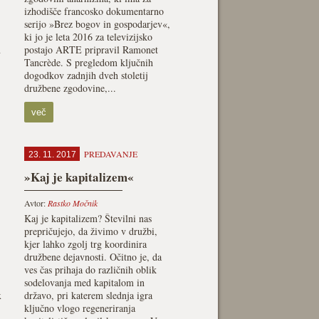
izhodišče francosko dokumentarno
serijo »Brez bogov in gospodarjev«,
ki jo je leta 2016 za televizijsko
n
postajo ARTE pripravil Ramonet
Tancrède. S pregledom ključnih
dogodkov zadnjih dveh stoletij
družbene zgodovine,...
več
PREDAVANJE
23. 11. 2017
»Kaj je kapitalizem«
Avtor:
Rastko Močnik
Kaj je kapitalizem? Številni nas
prepričujejo, da živimo v družbi,
kjer lahko zgolj trg koordinira
družbene dejavnosti. Očitno je, da
ves čas prihaja do različnih oblik
sodelovanja med kapitalom in
x
državo, pri katerem slednja igra
ključno vlogo regeneriranja