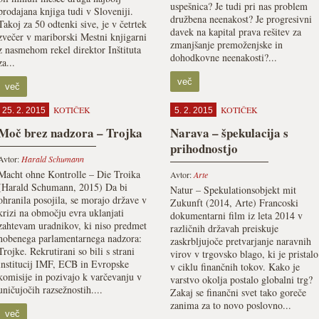
uspešnica? Je tudi pri nas problem
prodajana knjiga tudi v Sloveniji.
družbena neenakost? Je progresivni
Takoj za 50 odtenki sive, je v četrtek
davek na kapital prava rešitev za
zvečer v mariborski Mestni knjigarni
zmanjšanje premoženjske in
z nasmehom rekel direktor Inštituta
dohodkovne neenakosti?...
za...
več
več
KOTIČEK
KOTIČEK
25. 2. 2015
5. 2. 2015
Moč brez nadzora – Trojka
Narava – špekulacija s
prihodnostjo
Avtor:
Harald Schumann
Macht ohne Kontrolle – Die Troika
Avtor:
Arte
(Harald Schumann, 2015) Da bi
Natur – Spekulationsobjekt mit
ohranila posojila, se morajo države v
Zukunft (2014, Arte) Francoski
krizi na območju evra uklanjati
dokumentarni film iz leta 2014 v
zahtevam uradnikov, ki niso predmet
različnih državah preiskuje
nobenega parlamentarnega nadzora:
zaskrbljujoče pretvarjanje naravnih
Trojke. Rekrutirani so bili s strani
virov v trgovsko blago, ki je pristalo
institucij IMF, ECB in Evropske
v ciklu finančnih tokov. Kako je
komisije in pozivajo k varčevanju v
varstvo okolja postalo globalni trg?
uničujočih razsežnostih....
Zakaj se finančni svet tako goreče
zanima za to novo poslovno...
več