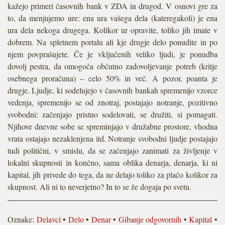
kažejo primeri časovnih bank v ZDA in drugod. V osnovi gre za
to, da menjujemo ure: ena ura vašega dela (kateregakoli) je ena
ura dela nekoga drugega. Kolikor ur opravite, toliko jih imate v
dobrem. Na spletnem portalu ali kje drugje delo ponudite in po
njem povprašujete. Če je vključenih veliko ljudi, je ponudba
dovolj pestra, da omogoča občutno zadovoljevanje potreb (kritje
osebnega proračuna) – celo 50% in več. A pozor, poanta je
drugje. Ljudje, ki sodelujejo v časovnih bankah spremenijo vzorce
vedenja, spremenijo se od znotraj, postajajo notranje, pozitivno
svobodni: začenjajo pristno sodelovati, se družiti, si pomagati.
Njihove dnevne sobe se spreminjajo v družabne prostore, vhodna
vrata ostajajo nezaklenjena itd. Notranje svobodni ljudje postajajo
tudi politični, v smislu, da se začenjajo zanimati za življenje v
lokalni skupnosti in končno, sama oblika denarja, denarja, ki ni
kapital, jih privede do tega, da ne delajo toliko za plačo kolikor za
skupnost. Ali ni to neverjetno? In to se že dogaja po svetu.
Oznake:
Delavci
•
Delo
•
Denar
•
Gibanje odgovornih
•
Kapital
•