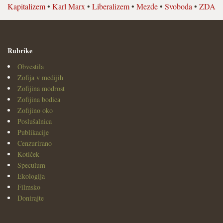
Kapitalizem
•
Karl Marx
•
Liberalizem
•
Mezde
•
Svoboda
•
ZDA
Rubrike
Obvestila
Zofija v medijih
Zofijina modrost
Zofijina bodica
Zofijino oko
Poslušalnica
Publikacije
Cenzurirano
Kotiček
Speculum
Ekologija
Filmsko
Donirajte