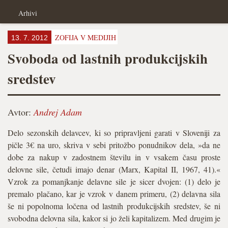
Arhivi
ZOFIJA V MEDIJIH
13. 7. 2012
Svoboda od lastnih produkcijskih
sredstev
Avtor:
Andrej Adam
Delo sezonskih delavcev, ki so pripravljeni garati v Sloveniji za
pičle 3€ na uro, skriva v sebi pritožbo ponudnikov dela, »da ne
dobe za nakup v zadostnem številu in v vsakem času proste
delovne sile, četudi imajo denar (Marx, Kapital II, 1967, 41).«
Vzrok za pomanjkanje delavne sile je sicer dvojen: (1) delo je
premalo plačano, kar je vzrok v danem primeru, (2) delavna sila
še ni popolnoma ločena od lastnih produkcijskih sredstev, še ni
svobodna delovna sila, kakor si jo želi kapitalizem. Med drugim je