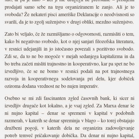
prodajati samo sebe na trgu organiziranem le zanjo. Ali je to
svoboda? Že nekateri pisci ameriške Deklaracije o neodvisnosti so
svarili, da je to zgolj suženjstvo v drugi obliki, mezdno suženjstvo.
Zato bi veljalo, če že razmišljamo o odgovornosti, razmisliti o tem,
kako bi negativno svobodo, kot o njej sanjari filozofska literatura,
v resnici udejanjili in jo istočasno povezali s pozitivno svobodo.
Zdi se, da to ne bo mogoče v mejah sedanjega kapitalizma in da
bo treba začeti misliti trajnostno in kooperativno, kar pa spet ne bo
izvedljivo, če se ne bomo v resnici podali na pot trajnostnega
razvoja in kooperativnega sodelovanja pri delu, kjer dobiček
oziroma dodana vrednost ne bo nujen imperativ.
Osebno se mi zdi fascinanten zgled časovnih bank, ki sicer ni
izvedljiv drugače kot lokalno, a je vsaj zgled. Za Marxa denar še
ni nujno kapital – denar se spremeni v kapital v podobnih
razmerah, v katerih se denar spreminja v blago – ko torej obstajajo
družbeni pogoji, v katerih dela ne organizira zadovoljevanje
potreb temveč pričakovanje dobička. Da denar ni nujno kapital,