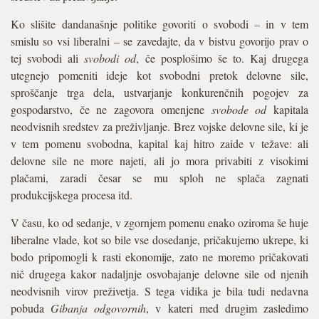
Ko slišite dandanašnje politike govoriti o svobodi – in v tem
smislu so vsi liberalni – se zavedajte, da v bistvu govorijo prav o
tej svobodi ali
svobodi od
, če posplošimo še to. Kaj drugega
utegnejo pomeniti ideje kot svobodni pretok delovne sile,
sproščanje trga dela, ustvarjanje konkurenčnih pogojev za
gospodarstvo, če ne zagovora omenjene
svobode od
kapitala
neodvisnih sredstev za preživljanje. Brez vojske delovne sile, ki je
v tem pomenu svobodna, kapital kaj hitro zaide v težave: ali
delovne sile ne more najeti, ali jo mora privabiti z visokimi
plačami, zaradi česar se mu sploh ne splača zagnati
produkcijskega procesa itd.
V času, ko od sedanje, v zgornjem pomenu enako oziroma še huje
liberalne vlade, kot so bile vse dosedanje, pričakujemo ukrepe, ki
bodo pripomogli k rasti ekonomije, zato ne moremo pričakovati
nič drugega kakor nadaljnje osvobajanje delovne sile od njenih
neodvisnih virov preživetja. S tega vidika je bila tudi nedavna
pobuda
Gibanja odgovornih
, v kateri med drugim zasledimo