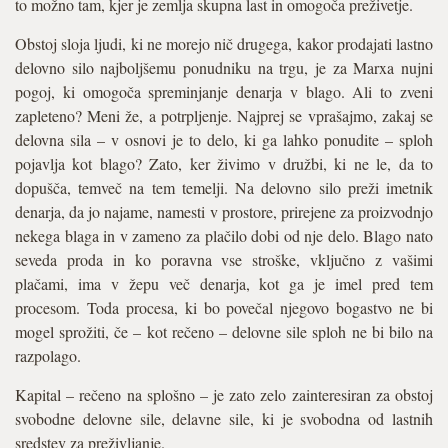
to možno tam, kjer je zemlja skupna last in omogoča preživetje.
Obstoj sloja ljudi, ki ne morejo nič drugega, kakor prodajati lastno
delovno silo najboljšemu ponudniku na trgu, je za Marxa nujni
pogoj, ki omogoča spreminjanje denarja v blago. Ali to zveni
zapleteno? Meni že, a potrpljenje. Najprej se vprašajmo, zakaj se
delovna sila – v osnovi je to delo, ki ga lahko ponudite – sploh
pojavlja kot blago? Zato, ker živimo v družbi, ki ne le, da to
dopušča, temveč na tem temelji. Na delovno silo preži imetnik
denarja, da jo najame, namesti v prostore, prirejene za proizvodnjo
nekega blaga in v zameno za plačilo dobi od nje delo. Blago nato
seveda proda in ko poravna vse stroške, vključno z vašimi
plačami, ima v žepu več denarja, kot ga je imel pred tem
procesom. Toda procesa, ki bo povečal njegovo bogastvo ne bi
mogel sprožiti, če – kot rečeno – delovne sile sploh ne bi bilo na
razpolago.
Kapital – rečeno na splošno – je zato zelo zainteresiran za obstoj
svobodne delovne sile, delavne sile, ki je svobodna od lastnih
sredstev za preživljanje.