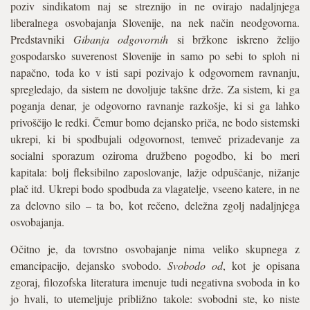
poziv sindikatom naj se streznijo in ne ovirajo nadaljnjega
liberalnega osvobajanja Slovenije, na nek način neodgovorna.
Predstavniki
Gibanja odgovornih
si bržkone iskreno želijo
gospodarsko suverenost Slovenije in samo po sebi to sploh ni
napačno, toda ko v isti sapi pozivajo k odgovornem ravnanju,
spregledajo, da sistem ne dovoljuje takšne drže. Za sistem, ki ga
poganja denar, je odgovorno ravnanje razkošje, ki si ga lahko
privoščijo le redki. Čemur bomo dejansko priča, ne bodo sistemski
ukrepi, ki bi spodbujali odgovornost, temveč prizadevanje za
socialni sporazum oziroma družbeno pogodbo, ki bo meri
kapitala: bolj fleksibilno zaposlovanje, lažje odpuščanje, nižanje
plač itd. Ukrepi bodo spodbuda za vlagatelje, vseeno katere, in ne
za delovno silo – ta bo, kot rečeno, deležna zgolj nadaljnjega
osvobajanja.
Očitno je, da tovrstno osvobajanje nima veliko skupnega z
emancipacijo, dejansko svobodo.
Svobodo od
, kot je opisana
zgoraj, filozofska literatura imenuje tudi negativna svoboda in ko
jo hvali, to utemeljuje približno takole: svobodni ste, ko niste