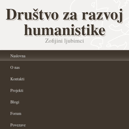
Društvo za razvoj
humanistike
Zofijini ljubimci
Naslovna
O nas
Kontakti
Projekti
Blogi
Forum
Povezave