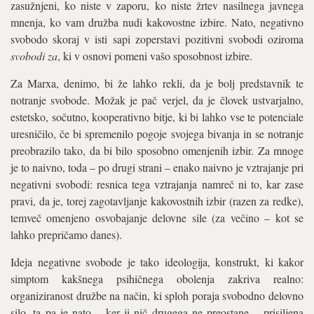
zasužnjeni, ko niste v zaporu, ko niste žrtev nasilnega javnega
mnenja, ko vam družba nudi kakovostne izbire. Nato, negativno
svobodo skoraj v isti sapi zoperstavi pozitivni svobodi oziroma
svobodi za
, ki v osnovi pomeni vašo sposobnost izbire.
Za Marxa, denimo, bi že lahko rekli, da je bolj predstavnik te
notranje svobode. Možak je pač verjel, da je človek ustvarjalno,
estetsko, sočutno, kooperativno bitje, ki bi lahko vse te potenciale
uresničilo, če bi spremenilo pogoje svojega bivanja in se notranje
preobrazilo tako, da bi bilo sposobno omenjenih izbir. Za mnoge
je to naivno, toda – po drugi strani – enako naivno je vztrajanje pri
negativni svobodi: resnica tega vztrajanja namreč ni to, kar zase
pravi, da je, torej zagotavljanje kakovostnih izbir (razen za redke),
temveč omenjeno osvobajanje delovne sile (za večino – kot se
lahko prepričamo danes).
Ideja negativne svobode je tako ideologija, konstrukt, ki kakor
simptom kakšnega psihičnega obolenja zakriva realno:
organiziranost družbe na način, ki sploh poraja svobodno delovno
silo, ta pa je nato – ker ji nič drugega ne preostane – prisiljena