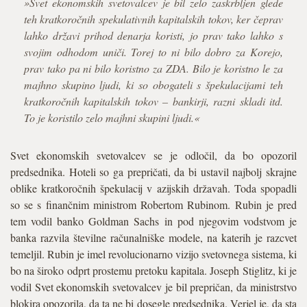
»Svet ekonomskih svetovalcev je bil zelo zaskrbljen glede
teh kratkoročnih spekulativnih kapitalskih tokov, ker čeprav
lahko državi prihod denarja koristi, jo prav tako lahko s
svojim odhodom uniči. Torej to ni bilo dobro za Korejo,
prav tako pa ni bilo koristno za ZDA. Bilo je koristno le za
majhno skupino ljudi, ki so obogateli s špekulacijami teh
kratkoročnih kapitalskih tokov – bankirji, razni skladi itd.
To je koristilo zelo majhni skupini ljudi.«
Svet ekonomskih svetovalcev se je odločil, da bo opozoril
predsednika. Hoteli so ga prepričati, da bi ustavil najbolj skrajne
oblike kratkoročnih špekulacij v azijskih državah. Toda spopadli
so se s finančnim ministrom Robertom Rubinom. Rubin je pred
tem vodil banko Goldman Sachs in pod njegovim vodstvom je
banka razvila številne računalniške modele, na katerih je razcvet
temeljil. Rubin je imel revolucionarno vizijo svetovnega sistema, ki
bo na široko odprt prostemu pretoku kapitala. Joseph Stiglitz, ki je
vodil Svet ekonomskih svetovalcev je bil prepričan, da ministrstvo
blokira opozorila, da ta ne bi dosegle predsednika. Verjel je, da sta