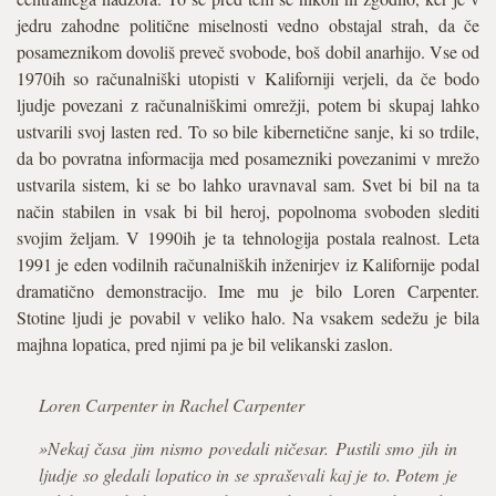
jedru zahodne politične miselnosti vedno obstajal strah, da če
posameznikom dovoliš preveč svobode, boš dobil anarhijo. Vse od
1970ih so računalniški utopisti v Kaliforniji verjeli, da če bodo
ljudje povezani z računalniškimi omrežji, potem bi skupaj lahko
ustvarili svoj lasten red. To so bile kibernetične sanje, ki so trdile,
da bo povratna informacija med posamezniki povezanimi v mrežo
ustvarila sistem, ki se bo lahko uravnaval sam. Svet bi bil na ta
način stabilen in vsak bi bil heroj, popolnoma svoboden slediti
svojim željam. V 1990ih je ta tehnologija postala realnost. Leta
1991 je eden vodilnih računalniških inženirjev iz Kalifornije podal
dramatično demonstracijo. Ime mu je bilo Loren Carpenter.
Stotine ljudi je povabil v veliko halo. Na vsakem sedežu je bila
majhna lopatica, pred njimi pa je bil velikanski zaslon.
Loren Carpenter in Rachel Carpenter
»Nekaj časa jim nismo povedali ničesar. Pustili smo jih in
ljudje so gledali lopatico in se spraševali kaj je to. Potem je