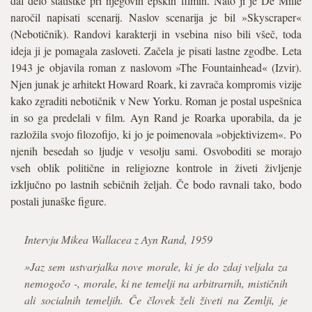
dal delo statistke pri njegovih epskih filmih. Nato ji je De Mille
naročil napisati scenarij. Naslov scenarija je bil »Skyscraper«
(Nebotičnik). Randovi karakterji in vsebina niso bili všeč, toda
ideja ji je pomagala zasloveti. Začela je pisati lastne zgodbe. Leta
1943 je objavila roman z naslovom »The Fountainhead« (Izvir).
Njen junak je arhitekt Howard Roark, ki zavrača kompromis vizije
kako zgraditi nebotičnik v New Yorku. Roman je postal uspešnica
in so ga predelali v film. Ayn Rand je Roarka uporabila, da je
razložila svojo filozofijo, ki jo je poimenovala »objektivizem«. Po
njenih besedah so ljudje v vesolju sami. Osvoboditi se morajo
vseh oblik politične in religiozne kontrole in živeti življenje
izključno po lastnih sebičnih željah. Če bodo ravnali tako, bodo
postali junaške figure.
Intervju Mikea Wallacea z Ayn Rand, 1959
»Jaz sem ustvarjalka nove morale, ki je do zdaj veljala za
nemogočo -, morale, ki ne temelji na arbitrarnih, mističnih
ali socialnih temeljih. Če človek želi živeti na Zemlji, je