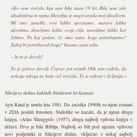
»Ko sem srečala Ayn sem bila stara 19 let. Bila sem zelo
idealistična in njena filozofija je nagovarjala moj idealizem.
Mi smo junaški, svet lahko spoznamo, naravo lahko
ukrotimo, dosežemo lahko svoje cilje, naredimo lahko kar
želimo. Pa kaj potem, če smo sami, koga potrebujemo?
Zakaj bi potrebovali koga? Imamo sami sebe.
– In to je dovolj?
To je gotovo dovolj. Čeprav pri rosnih 19ih sem vedela, da
nekoga takega ne bom več srečala. To je enkrat v življenju.«
Silicijeva dolina kakšnih štiridesete let kasneje.
Ayn Rand je umrla leta 1981. Do začetka 1990ih so njeni romani
v ZDA postali fenomen. Statistike so kazale, da je njena druga
knjiga, »Atlas Shrugged« (1957), druga najbolj vplivna knjiga v
državi. Prva je bila Biblija. Najbolj so bili pod njenim vplivom
novi podjetniki iz Silicijeve doline, vključno z nekaj najbolj