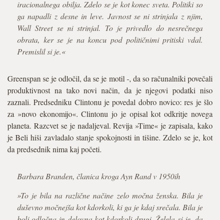
iracionalnega obilja. Zdelo se je kot konec sveta. Politiki so
ga napadli z desne in leve. Javnost se ni strinjala z njim,
Wall Street se ni strinjal. To je privedlo do nesrečnega
obrata, ker se je na koncu pod političnimi pritiski vdal.
Premislil si je.«
Greenspan se je odločil, da se je motil -, da so računalniki povečali
produktivnost na tako novi način, da je njegovi podatki niso
zaznali. Predsedniku Clintonu je povedal dobro novico: res je šlo
za »novo ekonomijo«. Clintonu jo je opisal kot odkritje novega
planeta. Razcvet se je nadaljeval. Revija »Time« je zapisala, kako
je Beli hiši zavladalo stanje spokojnosti in tišine. Zdelo se je, kot
da predsednik nima kaj početi.
Barbara Branden, članica kroga Ayn Rand v 1950ih
»To je bila na različne načine zelo močna ženska. Bila je
duševno močnejša kot kdorkoli, ki ga je kdaj srečala. Bila je
bolj odločna in delovna kot kdorkoli drugi. Želela si je, da