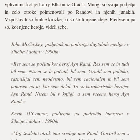
vplivnimi, kot je Larry Ellison iz Oracla. Mnogi so svoja podjetja
in celo otroke poimenovali po Randovi in njenih junakih.
Vzpostavili so bralne krožke, ki so širili njene ideje. Predvsem pa
so, kot njene heroje, videli sebe.
John McCaskey, podjetnik na področju digitalnih medijev v
Silicijevi dolini v 1990ih
»Res sem se počutil kot heroj Ayn Rand. Res sem se in tudi
bil sem. Nisem se le počutil, bil sem. Gradil sem politiko,
razmišljal sem neodvisno, bil sem racionalen in bil sem
ponosen na to, kar sem delal. To so karakteristike herojev
Ayn Rand. Nisem bil v knjigi, a sem vseeno heroj Ayn
Rand.«
Kevin O’Connor, podjetnik na področju interneta v
Silicijevi dolini v 1990ih
»Moj šestletni otrok ima srednje ime Rand. Govoril sem s