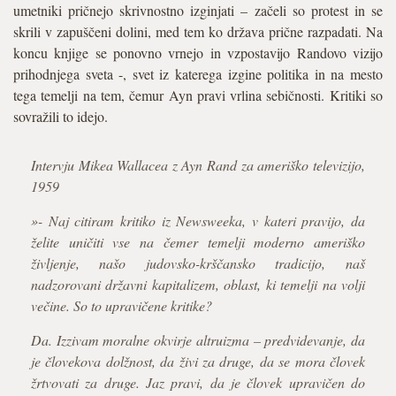
umetniki pričnejo skrivnostno izginjati – začeli so protest in se
skrili v zapuščeni dolini, med tem ko država prične razpadati. Na
koncu knjige se ponovno vrnejo in vzpostavijo Randovo vizijo
prihodnjega sveta -, svet iz katerega izgine politika in na mesto
tega temelji na tem, čemur Ayn pravi vrlina sebičnosti. Kritiki so
sovražili to idejo.
Intervju Mikea Wallacea z Ayn Rand za ameriško televizijo,
1959
»- Naj citiram kritiko iz Newsweeka, v kateri pravijo, da
želite uničiti vse na čemer temelji moderno ameriško
življenje, našo judovsko-krščansko tradicijo, naš
nadzorovani državni kapitalizem, oblast, ki temelji na volji
večine. So to upravičene kritike?
Da. Izzivam moralne okvirje altruizma – predvidevanje, da
je človekova dolžnost, da živi za druge, da se mora človek
žrtvovati za druge. Jaz pravi, da je človek upravičen do