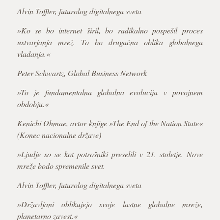
Alvin Toffler, futurolog digitalnega sveta
»Ko se bo internet širil, bo radikalno pospešil proces
ustvarjanja mrež. To bo drugačna oblika globalnega
vladanja.«
Peter Schwartz, Global Business Network
»To je fundamentalna globalna evolucija v povojnem
obdobju.«
Kenichi Ohmae, avtor knjige »The End of the Nation State«
(Konec nacionalne države)
»Ljudje so se kot potrošniki preselili v 21. stoletje. Nove
mreže bodo spremenile svet.
Alvin Toffler, futurolog digitalnega sveta
»Državljani oblikujejo svoje lastne globalne mreže,
planetarno zavest.«