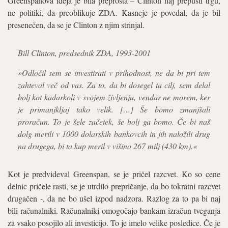
Greenspanova ideja je bila preprosta – Clinton naj prepusti trgu,
ne politiki, da preoblikuje ZDA. Kasneje je povedal, da je bil
presenečen, da se je Clinton z njim strinjal.
Bill Clinton, predsednik ZDA, 1993-2001
»Odločil sem se investirati v prihodnost, ne da bi pri tem
zahteval več od vas. Za to, da bi dosegel ta cilj, sem delal
bolj kot kadarkoli v svojem življenju, vendar ne morem, ker
je primanjkljaj tako velik. […] Še bomo zmanjšali
proračun. To je šele začetek, še bolj ga bomo. Če bi naš
dolg merili v 1000 dolarskih bankovcih in jih naložili drug
na drugega, bi ta kup meril v višino 267 milj (430 km).«
Kot je predvideval Greenspan, se je pričel razcvet. Ko so cene
delnic pričele rasti, se je utrdilo prepričanje, da bo tokratni razcvet
drugačen -, da ne bo ušel izpod nadzora. Razlog za to pa bi naj
bili računalniki. Računalniki omogočajo bankam izračun tveganja
za vsako posojilo ali investicijo. To je imelo velike posledice. Če je