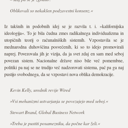
Oblikovali so nekakšen podzavestni konsenz.«
Iz takšnih in podobnih idej se je razvila t. i. »kalifornijska
ideologija«. To je bila čudna zmes radikalnega individualizma in
utopičnih teorij o računalniških sistemih. Vzpostavila se je
mednarodna duhovščina posvečenih, ki so to idejo promovirali
naprej. Povezovala jih je vizija, da ja svet zdaj en sam med seboj
povezan sistem. Nacionalne države niso bile več pomembne,
politiki pa naj se ne trudijo več nadzorovati sistema, pač pa ga naj
pustijo svobodnega, da se vzpostavi nova oblika demokracije.
Kevin Kelly, urednik revije Wired
»Vsi mehanizmi ustvarjanja se povezujejo med seboj.«
Stewart Brand, Global Business Network
»Treba je pustiti posamezniku, da počne kar želi.«