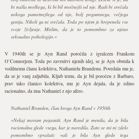
bi našla moškega, ki bi bil močnejši od nje. Radi bi srečala
nekoga pametnejšega od nje, bolj pogumnega, večjega
genija. Nikoli ga ni srečala. Toda po njem je hrepenela vse
svoje življenje. Mislim, da je to pomembno za njeno
seksualno psihologijo.«
V 1940ih se je Ayn Rand poročila z igralcem Frankom
O’Connorjem. Toda po zavrnitvi njenih idej, se je Ayn obrnila k
vodilnemu članu kolektiva, Nathanielu Brandenu. Povedala mu je,
da se je vanj zaljubila. Kljub temu, da je bil poročen z Barbaro,
prav tako članico kolektiva, mu je Ayn dejala, da je edino
racionalno, da ima Nathaniel z njo afero.
Nathaniel Branden, član kroga Ayn Rand v 1950ih
»Nekaj moram pojasniti. Ayn Rand je menila, da je bila
racionalna glede vsega, kar je naredila. Zato se mi ni zdelo
pomembno vprašati: »ali je bila Ayn glede tega