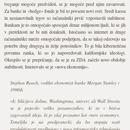
tveganje mogoče predvideti, se je mogoče pred njim zavarovati.
Za banke in »hedge« fonde je bil to povsem novi svet. Sredi kaosa
in nestanovitnih trgov so računalniki prvič vzpostavili stabilnost.
Bankam je to omogočalo sposojati denar milijonom ljudi, ki se jih
v preteklosti ne bi niti dotaknili. Istočasno so internet in druge
računalniške mreže omogočale podjetjem, da se takoj odzovejo na
potrebe drug drugega in želje potrošnikov. To je bila kibernetična
povratna zanka, ki so jo napovedovali kalifornijske ideologi.
Okrepilo se je prepričanje, da se je za ZDA začelo novo obdobje
stabilnosti. Imenovalo se je »nova ekonomija«.
Stephen Roach, vodilni ekonomist banke Morgan Stanley v
1990ih
»Iz Silicijeve doline, Washingtona, univerz ali Wall Streeta
se je pojavilo veliko posameznikov, ki so v bistvu
zagovarjali idejo, ki jo zdaj poznamo kot »new economy«.
Temeljila je na predpostavki, da bo stopnja rasti
produktivnosti spodbujena z novo informacijsko tehnologijo