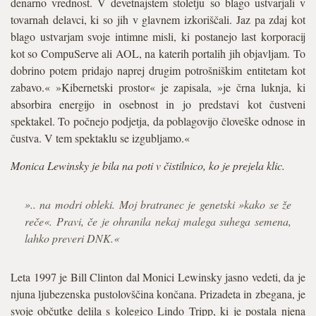
denarno vrednost. V devetnajstem stoletju so blago ustvarjali v
tovarnah delavci, ki so jih v glavnem izkoriščali. Jaz pa zdaj kot
blago ustvarjam svoje intimne misli, ki postanejo last korporacij
kot so CompuServe ali AOL, na katerih portalih jih objavljam. To
dobrino potem pridajo naprej drugim potrošniškim entitetam kot
zabavo.« »Kibernetski prostor« je zapisala, »je črna luknja, ki
absorbira energijo in osebnost in jo predstavi kot čustveni
spektakel. To počnejo podjetja, da poblagovijo človeške odnose in
čustva. V tem spektaklu se izgubljamo.«
Monica Lewinsky je bila na poti v čistilnico, ko je prejela klic.
».. na modri obleki. Moj bratranec je genetski »kako se že
reče«. Pravi, če je ohranila nekaj malega suhega semena,
lahko preveri DNK.«
Leta 1997 je Bill Clinton dal Monici Lewinsky jasno vedeti, da je
njuna ljubezenska pustolovščina končana. Prizadeta in zbegana, je
svoje občutke delila s kolegico Lindo Tripp, ki je postala njena