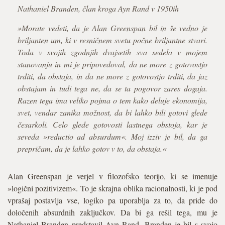
Nathaniel Branden, član kroga Ayn Rand v 1950ih
»Morate vedeti, da je Alan Greenspan bil in še vedno je
briljanten um, ki v resničnem svetu počne briljantne stvari.
Toda v svojih zgodnjih dvajsetih sva sedela v mojem
stanovanju in mi je pripovedoval, da ne more z gotovostjo
trditi, da obstaja, in da ne more z gotovostjo trditi, da jaz
obstajam in tudi tega ne, da se ta pogovor zares dogaja.
Razen tega ima veliko pojma o tem kako deluje ekonomija,
svet, vendar zanika možnost, da bi lahko bili gotovi glede
česarkoli. Celo glede gotovosti lastnega obstoja, kar je
seveda »reductio ad absurdum«. Moj izziv je bil, da ga
prepričam, da je lahko gotov v to, da obstaja.«
Alan Greenspan je verjel v filozofsko teorijo, ki se imenuje
»logični pozitivizem«. To je skrajna oblika racionalnosti, ki je pod
vprašaj postavlja vse, logiko pa uporablja za to, da pride do
določenih absurdnih zaključkov. Da bi ga rešil tega, mu je
Nathaniel Branden predstavil Ayn Rand. Branden je bil s svojo