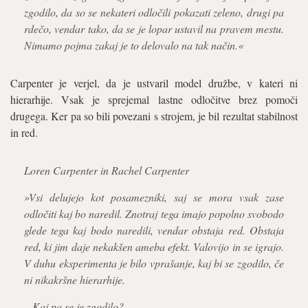
zgodilo, da so se nekateri odločili pokazati zeleno, drugi pa
rdečo, vendar tako, da se je lopar ustavil na pravem mestu.
Nimamo pojma zakaj je to delovalo na tak način.«
Carpenter je verjel, da je ustvaril model družbe, v kateri ni
hierarhije. Vsak je sprejemal lastne odločitve brez pomoči
drugega. Ker pa so bili povezani s strojem, je bil rezultat stabilnost
in red.
Loren Carpenter in Rachel Carpenter
»Vsi delujejo kot posamezniki, saj se mora vsak zase
odločiti kaj bo naredil. Znotraj tega imajo popolno svobodo
glede tega kaj bodo naredili, vendar obstaja red. Obstaja
red, ki jim daje nekakšen ameba efekt. Valovijo in se igrajo.
V duhu eksperimenta je bilo vprašanje, kaj bi se zgodilo, če
ni nikakršne hierarhije.
– Kaj pa se je zgodilo?