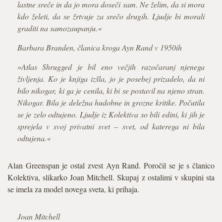
lastne sreče in da jo mora doseči sam. Ne želim, da si mora
kdo želeti, da se žrtvuje za srečo drugih. Ljudje bi morali
graditi na samozaupanju.«
Barbara Branden, članica kroga Ayn Rand v 1950ih
»Atlas Shrugged je bil eno večjih razočaranj njenega
življenja. Ko je knjiga izšla, jo je posebej prizadelo, da ni
bilo nikogar, ki ga je cenila, ki bi se postavil na njeno stran.
Nikogar. Bila je deležna hudobne in grozne kritike. Počutila
se je zelo odtujeno. Ljudje iz Kolektiva so bili edini, ki jih je
sprejela v svoj privatni svet – svet, od katerega ni bila
odtujena.«
Alan Greenspan je ostal zvest Ayn Rand. Poročil se je s članico
Kolektiva, slikarko Joan Mitchell. Skupaj z ostalimi v skupini sta
se imela za model novega sveta, ki prihaja.
Joan Mitchell