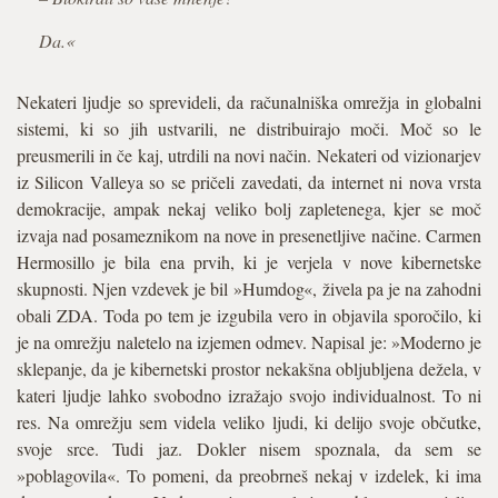
Da.«
Nekateri ljudje so sprevideli, da računalniška omrežja in globalni
sistemi, ki so jih ustvarili, ne distribuirajo moči. Moč so le
preusmerili in če kaj, utrdili na novi način. Nekateri od vizionarjev
iz Silicon Valleya so se pričeli zavedati, da internet ni nova vrsta
demokracije, ampak nekaj veliko bolj zapletenega, kjer se moč
izvaja nad posameznikom na nove in presenetljive načine. Carmen
Hermosillo je bila ena prvih, ki je verjela v nove kibernetske
skupnosti. Njen vzdevek je bil »Humdog«, živela pa je na zahodni
obali ZDA. Toda po tem je izgubila vero in objavila sporočilo, ki
je na omrežju naletelo na izjemen odmev. Napisal je: »Moderno je
sklepanje, da je kibernetski prostor nekakšna obljubljena dežela, v
kateri ljudje lahko svobodno izražajo svojo individualnost. To ni
res. Na omrežju sem videla veliko ljudi, ki delijo svoje občutke,
svoje srce. Tudi jaz. Dokler nisem spoznala, da sem se
»poblagovila«. To pomeni, da preobrneš nekaj v izdelek, ki ima