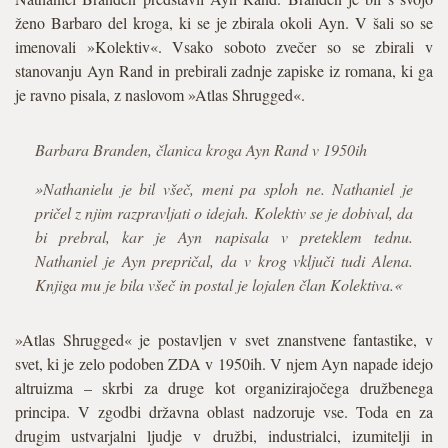
ženo Barbaro del kroga, ki se je zbirala okoli Ayn. V šali so se
imenovali »Kolektiv«. Vsako soboto zvečer so se zbirali v
stanovanju Ayn Rand in prebirali zadnje zapiske iz romana, ki ga
je ravno pisala, z naslovom »Atlas Shrugged«.
Barbara Branden, članica kroga Ayn Rand v 1950ih
»Nathanielu je bil všeč, meni pa sploh ne. Nathaniel je
pričel z njim razpravljati o idejah. Kolektiv se je dobival, da
bi prebral, kar je Ayn napisala v preteklem tednu.
Nathaniel je Ayn prepričal, da v krog vključi tudi Alena.
Knjiga mu je bila všeč in postal je lojalen član Kolektiva.«
»Atlas Shrugged« je postavljen v svet znanstvene fantastike, v
svet, ki je zelo podoben ZDA v 1950ih. V njem Ayn napade idejo
altruizma – skrbi za druge kot organizirajočega družbenega
principa. V zgodbi državna oblast nadzoruje vse. Toda en za
drugim ustvarjalni ljudje v družbi, industrialci, izumitelji in