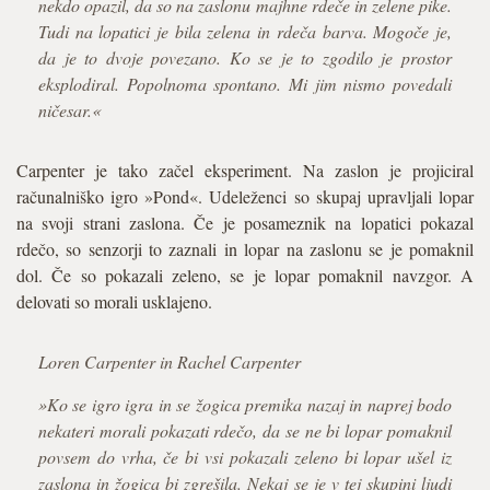
nekdo opazil, da so na zaslonu majhne rdeče in zelene pike.
Tudi na lopatici je bila zelena in rdeča barva. Mogoče je,
da je to dvoje povezano. Ko se je to zgodilo je prostor
eksplodiral. Popolnoma spontano. Mi jim nismo povedali
ničesar.«
Carpenter je tako začel eksperiment. Na zaslon je projiciral
računalniško igro »Pond«. Udeleženci so skupaj upravljali lopar
na svoji strani zaslona. Če je posameznik na lopatici pokazal
rdečo, so senzorji to zaznali in lopar na zaslonu se je pomaknil
dol. Če so pokazali zeleno, se je lopar pomaknil navzgor. A
delovati so morali usklajeno.
Loren Carpenter in Rachel Carpenter
»Ko se igro igra in se žogica premika nazaj in naprej bodo
nekateri morali pokazati rdečo, da se ne bi lopar pomaknil
povsem do vrha, če bi vsi pokazali zeleno bi lopar ušel iz
zaslona in žogica bi zgrešila. Nekaj se je v tej skupini ljudi