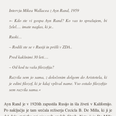
Intervju Mikea Wallacea z Ayn Rand, 1959
»- Kdo ste vi gospa Ayn Rand? Ko vas to sprašujem, bi
želel…. imate naglas, ki je..
Ruski…
– Rodili ste se v Rusiji in prišli v ZDA..
Pred kakšnimi 30 leti….
– Od kod ta vaša filozofija?
Razvila sem jo sama, z določenim dolgom do Aristotela, ki
je edini filozof, ki je kdaj vplival name. Vso ostalo filozofijo
sem razvila sama.«
Ayn Rand je v 1920ih zapustila Rusijo in šla živeti v Kalifornijo.
Po naključju je tam srečala režiserja Cecicla B. De Milla, ki ji je