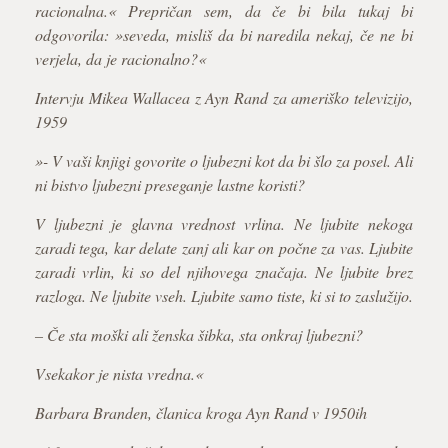
racionalna.« Prepričan sem, da če bi bila tukaj bi
odgovorila: »seveda, misliš da bi naredila nekaj, če ne bi
verjela, da je racionalno?«
Intervju Mikea Wallacea z Ayn Rand za ameriško televizijo,
1959
»- V vaši knjigi govorite o ljubezni kot da bi šlo za posel. Ali
ni bistvo ljubezni preseganje lastne koristi?
V ljubezni je glavna vrednost vrlina. Ne ljubite nekoga
zaradi tega, kar delate zanj ali kar on počne za vas. Ljubite
zaradi vrlin, ki so del njihovega značaja. Ne ljubite brez
razloga. Ne ljubite vseh. Ljubite samo tiste, ki si to zaslužijo.
– Če sta moški ali ženska šibka, sta onkraj ljubezni?
Vsekakor je nista vredna.«
Barbara Branden, članica kroga Ayn Rand v 1950ih