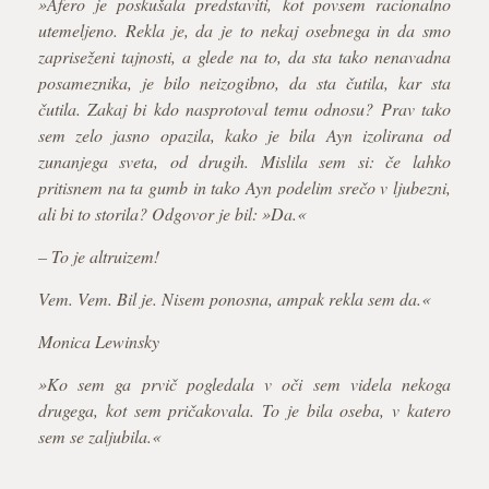
»Afero je poskušala predstaviti, kot povsem racionalno
utemeljeno. Rekla je, da je to nekaj osebnega in da smo
zapriseženi tajnosti, a glede na to, da sta tako nenavadna
posameznika, je bilo neizogibno, da sta čutila, kar sta
čutila. Zakaj bi kdo nasprotoval temu odnosu? Prav tako
sem zelo jasno opazila, kako je bila Ayn izolirana od
zunanjega sveta, od drugih. Mislila sem si: če lahko
pritisnem na ta gumb in tako Ayn podelim srečo v ljubezni,
ali bi to storila? Odgovor je bil: »Da.«
– To je altruizem!
Vem. Vem. Bil je. Nisem ponosna, ampak rekla sem da.«
Monica Lewinsky
»Ko sem ga prvič pogledala v oči sem videla nekoga
drugega, kot sem pričakovala. To je bila oseba, v katero
sem se zaljubila.«