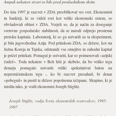
Ampak nekatere stvari so bile pred predsednikom skrite.
Do leta 1997 je razcvet v ZDA preoblikoval ves svet. Ekonomisti
in bankirji, ki so videli svet kot veliki ekonomski sistem, so
obvladovali oblast v ZDA. Verjeli so, da je način za doseganje
svetovne gospodarske stabilnosti, da se narodi odprejo prostemu
pretoku kapitala. Laboratorij, ki so ga ustvarili za ta eksperiment,
je bila jugovzhodna Azija. Pod pritiskom ZDA, so države, kot sta
Južna Koreja in Tajska, odstranili vse omejitve in zahodni kapital
je pričel pritekati. Pomagal je ustvariti, kar so poimenovali »azijski
čudež«. Toda nekatere v Beli hiši je skrbelo, da bo veliko tega
denarja pomagalo ustvariti veliki spekulativni balon na
nepremičninskem trgu -, ko bi razcvet presahnil, bi denar
»pobegnil« in pustil te države popolnoma izčrpane. Skupino, ki je
mislila tako, je vodil ekonomist Joseph Stiglitz.
Joseph Stiglitz, vodja Sveta ekonomskih svetovalcev, 1995-
1997