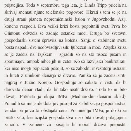
prijateljica. Toda v septembru tega leta, je Linda Tripp pričela na
skrivaj snemati njune telefonske pogovore. Hkrati s tem se je na
drugi strani planeta nepremičninski balon v Jugovzhodni Aziji
končno razpočil. Dva veliki krizi bosta pogoltnili svet. Prva bo
Clintonu odvzela še zadnje ostanke moči. Druga bo svetovni
gospodarski sistem spravila na kolena. Sanje o stabilnem svetu
bosta napadli dve neobvladljivi sili: ljubezen in moč. Azijska kriza
se je začela na Tajskem – zgradili so na sto tisoče pisarn in
apartmajev, ampak nihče jih ni želel. Ko so razvijalci bankrotirali,
ker niso mogli poplačati posojil, so se zahodni investitorji ustrašili
in hiteli z umikom denarja iz države. Panika se je začela širiti,
najprej v Južno Korejo. Gospodinje so čakale v vrsti, da bi
darovale denar vladi, da bi tako rešili državo. Toda to ni bilo
dovolj. Priletela je ekipa IMFa (Mednarodni denarni sklad).
Ponudili so milijarde dolarjev posojil za stabilizacijo gospodarstva,
vendar pa je za to obstajala cena. Po mnenju IMFa, je do krize
prišlo zato, ker azijska gospodarstva niso bila dovolj prilagojena
zahodu. V zameno za posojila bi morali državo prepustiti