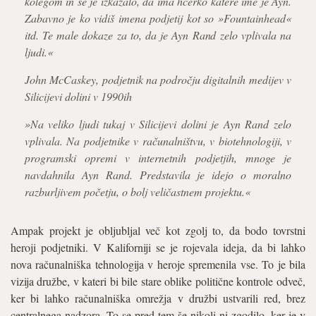
kolegom in se je izkazalo, da ima hčerko katere ime je Ayn.
Zabavno je ko vidiš imena podjetij kot so »Fountainhead«
itd. Te male dokaze za to, da je Ayn Rand zelo vplivala na
ljudi.«
John McCaskey, podjetnik na področju digitalnih medijev v
Silicijevi dolini v 1990ih
»Na veliko ljudi tukaj v Silicijevi dolini je Ayn Rand zelo
vplivala. Na podjetnike v računalništvu, v biotehnologiji, v
programski opremi v internetnih podjetjih, mnoge je
navdahnila Ayn Rand. Predstavila je idejo o moralno
razburljivem početju, o bolj veličastnem projektu.«
Ampak projekt je obljubljal več kot zgolj to, da bodo tovrstni
heroji podjetniki. V Kaliforniji se je rojevala ideja, da bi lahko
nova računalniška tehnologija v heroje spremenila vse. To je bila
vizija družbe, v kateri bi bile stare oblike politične kontrole odveč,
ker bi lahko računalniška omrežja v družbi ustvarili red, brez
centralnega nadzora. To se pred tem še nikoli ni zgodilo, ker je v