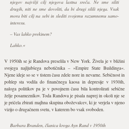
njegov najvišji cilj njegova lastna sreča. Ne sme siliti
drugih, niti ne sme dovoliti, da bi drugi silili njega. Vsak
mora biti cilj na sebi in slediti svojemu razumnemu samo-
interesu.
– Vas lahko prekinem?
Lahko.«
V 1950ih se je Randova preselila v New York. Živela je v bližini
svojega najljubšega nebotičnika – »Empire State Buildinga«.
Njene ideje so se v tistem času zdele nore in nevarne. Sebičnost in
pohlep sta vodila do finančnega kaosa in depresije v 1930ih,
naloga politikov pa je v povojnem času bila kontrolirati sebične
želje posameznikov. Toda Randova je pisala naprej in okoli nje se
je pričela zbirati majhna skupina oboževalcev, ki je verjela v njeno
vizijo o drugačnem svetu, v katerem bo vsak svoboden.
Barbara Branden, članica kroga Ayn Rand v 1950ih