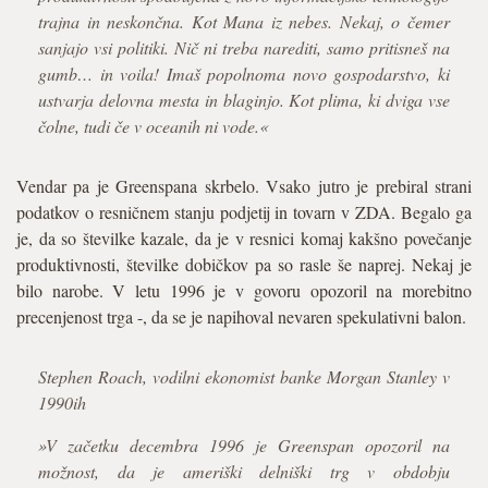
trajna in neskončna. Kot Mana iz nebes. Nekaj, o čemer
sanjajo vsi politiki. Nič ni treba narediti, samo pritisneš na
gumb… in voila! Imaš popolnoma novo gospodarstvo, ki
ustvarja delovna mesta in blaginjo. Kot plima, ki dviga vse
čolne, tudi če v oceanih ni vode.«
Vendar pa je Greenspana skrbelo. Vsako jutro je prebiral strani
podatkov o resničnem stanju podjetij in tovarn v ZDA. Begalo ga
je, da so številke kazale, da je v resnici komaj kakšno povečanje
produktivnosti, številke dobičkov pa so rasle še naprej. Nekaj je
bilo narobe. V letu 1996 je v govoru opozoril na morebitno
precenjenost trga -, da se je napihoval nevaren spekulativni balon.
Stephen Roach, vodilni ekonomist banke Morgan Stanley v
1990ih
»V začetku decembra 1996 je Greenspan opozoril na
možnost, da je ameriški delniški trg v obdobju