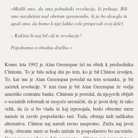
»Mislili smo, da smo pobudniki revolucije, ki prihaja. Bili
smo navdušeni nad obetom spremembe, ki jo bo dosegla in
upali smo, da bomo k njej lahko celo prispevali svoj delež.
– Kakšen bi naj bil cilj te revolucije?
Popolnoma svobodna družba.«
Konec leta 1992 je Alan Greenspan šel na obisk k predsedniku
Clintonu. To je bilo nekaj dni po tem, ko je bil Clinton izvoljen.
To, kar mu je Alan Greenspan povedal na tem sestanku, je bil
začetek revolucije. V tem času je bil Alan Greenspan že vodja
ameriške centralne banke. Clintonu je povedal, da njegovih obljub
o socialnih reformah ni mogoče uresničiti, da je javni dolg že tako
velik, da če si bo vlada še kaj izposojala, bodo obrestne mere
narasle in zavrle gospodarsko rast. Toda, obstaja tudi radikalna
alternativa. Clinton naj naredi ravno nasprotno. Zniža naj javni
dolg, obrestne mere se bodo znižale in gospodarstvo bo zacvetelo.