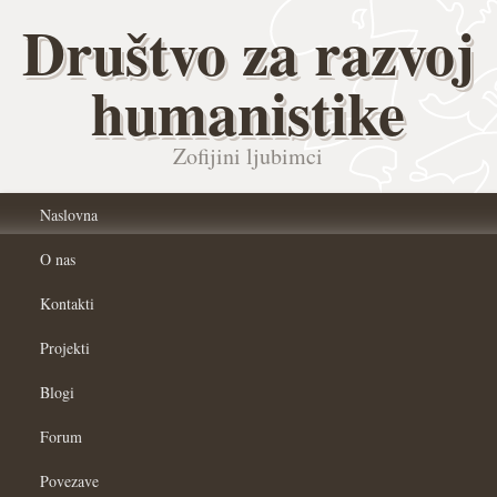
Društvo za razvoj
humanistike
Zofijini ljubimci
Naslovna
O nas
Kontakti
Projekti
Blogi
Forum
Povezave