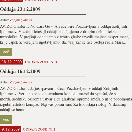
Oddaja 23.12.2009
Avtor:
Zofijini ljubimci
AVIZO Glasba 1: No Cars Go – Arcade Fire Pozdravljeni v oddaji Zofijinih
ljubimcev. V zadnji letošnji oddaji nadaljujemo z drugim delom teksta o
turbofolku. V prejšnji oddaji smo z izbiro glasbe izvedli majhen eksperiment,
ki je uspel. Z veseljem ugotavljamo, da, vsaj kar se tiče osebja radia Marš,...
več
ODDAJA ZOFIJINIH
16. 12. 2009
Oddaja 16.12.2009
Avtor:
Zofijini ljubimci
AVIZO Glasba 1: Ja još spavam – Ceca Pozdravljeni v oddaji Zofijinih
ljubimcev. Verjetno se je ob uvodnem komadu marsikdo vprašal, če se je
morda uredniku oziroma ustvarjalcu glasbene opreme zmešalo in je popolnoma
izgubil estetski kompas. Naj vas pomirimo. Za to obstaja razlog. V današnji
oddaji se bomo...
več
ODDAJA ZOFIJINIH
9. 12. 2009