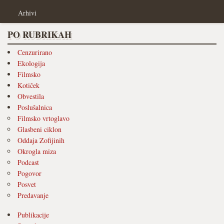
Arhivi
PO RUBRIKAH
Cenzurirano
Ekologija
Filmsko
Kotiček
Obvestila
Poslušalnica
Filmsko vrtoglavo
Glasbeni ciklon
Oddaja Zofijinih
Okrogla miza
Podcast
Pogovor
Posvet
Predavanje
Publikacije