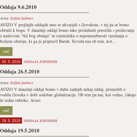
Oddaja 9.6.2010
Avtor:
Zofijini ljubimci
AVIZO V prejšnjih oddajah smo se ukvarjali s človekom, v tej pa se bomo
obrnili k bogu. V današnji oddaji bomo tako prisluhnili poročilu s predavanja
z naslovom “Ali bog obstaja” in razmisleku o nepomembnosti vprašanja o
božjem obstoju, ki ga je pripravil Baruh. Seveda nas ob tem, kot...
več
ODDAJA ZOFIJINIH
26. 5. 2010
Oddaja 26.5.2010
Avtor:
Zofijini ljubimci
AVIZO V današnji oddaji bomo v duhu zadnjih nekaj oddaj, premislili o
vodilu človeka v dobi sodobne globalizacije. Ob tem pa nas, kot vedno, čakajo
še redne rubrike. Avizo
več
ODDAJA ZOFIJINIH
19. 5. 2010
Oddaja 19.5.2010