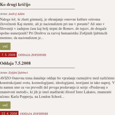
Ko drugi kričijo
Avtor:
Andrej Adam
Naloga šol, še zlasti gimnazij, je ohranjanje osnovne kulture oziroma
človečnosti Kaj menite, ali je nacionalizem pri nas v porastu? Ali smo v
Sloveniji v zadnjem času kaj bolj strpni do Romov, do tujcev, do drugače
spolno usmerjenih? Pri Društvu za razvoj humanistike Zofijinih ljubimcih
menimo, da nacionalizem je...
več
ODDAJA ZOFIJINIH
7. 5. 2008
Oddaja 7.5.2008
Avtor:
Zofijini ljubimci
AVIZO Osnovna tema današnje oddaje bo vprašanje razmejitve med različnimi
konstrukcijami sveta, kozmologijami, ideologijami, teorijami in tako naprej. V
ta namen smo za vas prevedli del prvega predavanja iz serije »Predavanj o
znanstveni metodi«, ki jih je imel madžarski filozof Imre Lakatos, znameniti
učenec Karla Popperja, na London School...
več
ODDAJA ZOFIJINIH
23. 4. 2008