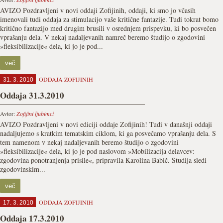
AVIZO Pozdravljeni v novi oddaji Zofijinih, oddaji, ki smo jo včasih
imenovali tudi oddaja za stimulacijo vaše kritične fantazije. Tudi tokrat bomo
kritično fantazijo med drugim brusili v osrednjem prispevku, ki bo posvečen
vprašanju dela. V nekaj nadaljevanih namreč beremo študijo o zgodovini
»fleksibilizacije« dela, ki jo je pod...
več
ODDAJA ZOFIJINIH
31. 3. 2010
Oddaja 31.3.2010
Avtor:
Zofijini ljubimci
AVIZO Pozdravljeni v novi ediciji oddaje Zofijinih! Tudi v današnji oddaji
nadaljujemo s kratkim tematskim ciklom, ki ga posvečamo vprašanju dela. S
tem namenom v nekaj nadaljevanih beremo študijo o zgodovini
»fleksibilizacije« dela, ki jo je pod naslovom »Mobilizacija delavcev:
zgodovina ponotranjenja prisile«, pripravila Karolina Babič. Študija sledi
zgodovinskim...
več
ODDAJA ZOFIJINIH
17. 3. 2010
Oddaja 17.3.2010