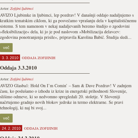
Avtor:
Zofijini ljubimci
AVIZO Ljubimke in ljubimci, lep pozdrav! V današnji oddajo nadaljujemo s
kratkim tematskim ciklom, ki ga posvečamo vprašanju dela v kapitalističnemu
sistemu. S tem namenom v nekaj nadaljevanih beremo študijo o zgodovini
»fleksibilizacije« dela, ki jo je pod naslovom »Mobilizacija delavcev:
zgodovina ponotranjenja prisile«, pripravila Karolina Babič. Študija sledi...
več
ODDAJA ZOFIJINIH
3. 3. 2010
Oddaja 3.3.2010
Avtor:
Zofijini ljubimci
AVIZO Glasba1: Hold On I’m Comin’ – Sam & Dave Pozdrav! V zadnjem
času, ko poslušamo o izhodu iz krize in energetski prihodnosti Slovenije,
slišimo odmeve, ki so nedvomno spregledali 20. stoletje. V Sloveniji
načrtujemo gradnjo novih blokov jedrske in termo elektrarne. Se pravi
tehnologij, ki naj bi svoj...
več
ODDAJA ZOFIJINIH
24. 2. 2010