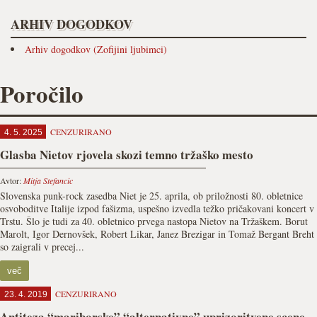
ARHIV DOGODKOV
Arhiv dogodkov (Zofijini ljubimci)
Poročilo
CENZURIRANO
4. 5. 2025
Glasba Nietov rjovela skozi temno tržaško mesto
Avtor:
Mitja Stefancic
Slovenska punk-rock zasedba Niet je 25. aprila, ob priložnosti 80. obletnice
osvoboditve Italije izpod fašizma, uspešno izvedla težko pričakovani koncert v
Trstu. Šlo je tudi za 40. obletnico prvega nastopa Nietov na Tržaškem. Borut
Marolt, Igor Dernovšek, Robert Likar, Janez Brezigar in Tomaž Bergant Breht
so zaigrali v precej...
več
CENZURIRANO
23. 4. 2019
Antiteza “mariborske” “alternativne” uprizoritvene scene