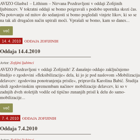
AVIZO Glasba1 – Lithium – Nirvana Pozdravljeni v oddaji Zofijinih
ljubimcev. V tokratni oddaji se bomo poigravali s podobo upornika skozi čas.
Na potovanju od mitov do sedanjosti si bomo pogledali vinjete likov, ki so se
na tak ali drugačen način upirali moči. Vprašali se bomo, kam so danes...
več
ODDAJA ZOFIJINIH
14. 4. 2010
Oddaja 14.4.2010
Avtor:
Zofijini ljubimci
AVIZO Pozdravljeni v oddaji Zofijinih! Z današnjo oddajo zaključujemo
študijo o zgodovini »fleksibilizacije« dela, ki jo je pod naslovom »Mobilizacija
delavcev: zgodovina ponotranjenja prisile«, pripravila Karolina Babič. Študija
sledi zgodovinskim spremembam načinov mobilizacije delavcev, ki so v
zadnjih dveh stoletjih vodile od tipično zunanjih prisil k delu do samo-
mobilizacije...
več
ODDAJA ZOFIJINIH
7. 4. 2010
Oddaja 7.4.2010
Avtor:
Zofijini ljubimci