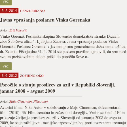
več
CENZURIRANO
5. 2. 2014
Javna vprašanja poslancu Vinku Gorenaku
Avtor:
Erik Valenčič
Vinko Gorenak Poslanska skupina Slovenske demokratske stranke Državni
zbor Šubičeva ulica 4, Ljubljana Zadeva: Javna vprašanja poslancu Vinku
Gorenaku Poslanec Gorenak, v javnem pismu generalnemu državnemu tožilcu,
dr. Zvonku Fišerju dne 31. 1. 2014 ste povsem pravilno ugotovili, da sem med
svojim preiskovalnim delom prišel do poročila Sove o...
več
ZOFIJINO OKO
3. 6. 2012
Poročilo o stanju prosilcev za azil v Republiki Sloveniji,
januar 2008 – avgust 2009
Avtor:
Maja Cimerman
,
Nika Autor
Avtorici filma: Nika Autor v sodelovanju z Majo Cimerman, dokumentarni
film, (2010), 36′ Film trenutno in začasno ni dosegljiv. Vrnite se kmalu! Film
prikazuje življenje prosilcev za azil v Sloveniji od januarja 2008 do avgusta
2009, ko se je začel javni, medijsko izpostavljen boj proti tovrstnemu tretmaju