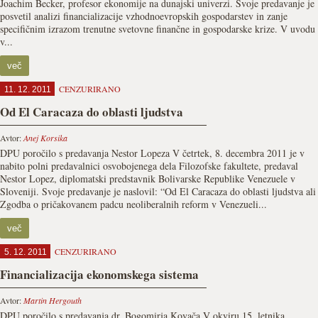
Joachim Becker, profesor ekonomije na dunajski univerzi. Svoje predavanje je
posvetil analizi financializacije vzhodnoevropskih gospodarstev in zanje
specifičnim izrazom trenutne svetovne finančne in gospodarske krize. V uvodu
v...
več
CENZURIRANO
11. 12. 2011
Od El Caracaza do oblasti ljudstva
Avtor:
Anej Korsika
DPU poročilo s predavanja Nestor Lopeza V četrtek, 8. decembra 2011 je v
nabito polni predavalnici osvobojenega dela Filozofske fakultete, predaval
Nestor Lopez, diplomatski predstavnik Bolivarske Republike Venezuele v
Sloveniji. Svoje predavanje je naslovil: “Od El Caracaza do oblasti ljudstva ali
Zgodba o pričakovanem padcu neoliberalnih reform v Venezueli...
več
CENZURIRANO
5. 12. 2011
Financializacija ekonomskega sistema
Avtor:
Martin Hergouth
DPU poročilo s predavanja dr. Bogomirja Kovača V okviru 15. letnika