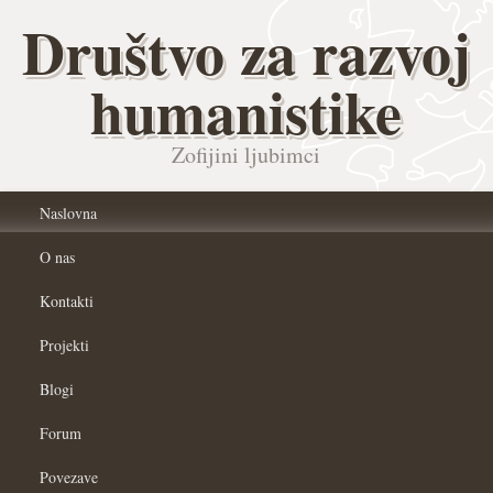
Društvo za razvoj
humanistike
Zofijini ljubimci
Naslovna
O nas
Kontakti
Projekti
Blogi
Forum
Povezave