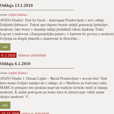
Oddaja 13.1.2010
Avtor:
Zofijini ljubimci
AVIZO Glasba1: Feel So Good – Jamiroquai Pozdravljeni v novi oddaji
Zofijinih ljubimcev. Tokrat spet dajemo besedo mlajši generaciji ljubiteljev
modrosti, tako bomo v današnji oddaji prisluhnili tekstu dijakinje Tinke
Legvart z naslovom »Zunajzemeljska pamet«, v katerem bo govora o možnosti
življenja na drugih planetih z znanstvene in filozofske...
več
ODDAJA ZOFIJINIH
6. 1. 2010
Oddaja 6.1.2010
Avtor:
Zofijini ljubimci
AVIZO Glasba 1: Distant Lights – Burial Pozdravljeni v novem letu! Tudi
letos bomo Zofijini nadaljevali z oddajo, ki v Mariboru na frekvenci radia
MARŠ že petnajsto leto poskuša negovati tradicijo kritične misli in iskanja
modrosti. K našim podvigom pa bomo letos še intenzivneje vabili mlade
iskalce modrosti. V...
več
ODDAJA ZOFIJINIH
23. 12. 2009