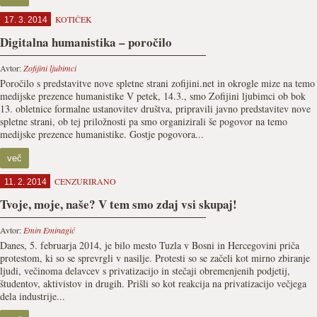
KOTIČEK
17. 3. 2014
Digitalna humanistika – poročilo
Avtor:
Zofijini ljubimci
Poročilo s predstavitve nove spletne strani zofijini.net in okrogle mize na temo
medijske prezence humanistike V petek, 14.3., smo Zofijini ljubimci ob bok
13. obletnice formalne ustanovitev društva, pripravili javno predstavitev nove
spletne strani, ob tej priložnosti pa smo organizirali še pogovor na temo
medijske prezence humanistike. Gostje pogovora...
več
CENZURIRANO
11. 2. 2014
Tvoje, moje, naše? V tem smo zdaj vsi skupaj!
Avtor:
Emin Eminagić
Danes, 5. februarja 2014, je bilo mesto Tuzla v Bosni in Hercegovini priča
protestom, ki so se sprevrgli v nasilje. Protesti so se začeli kot mirno zbiranje
ljudi, večinoma delavcev s privatizacijo in stečaji obremenjenih podjetij,
študentov, aktivistov in drugih. Prišli so kot reakcija na privatizacijo večjega
dela industrije...