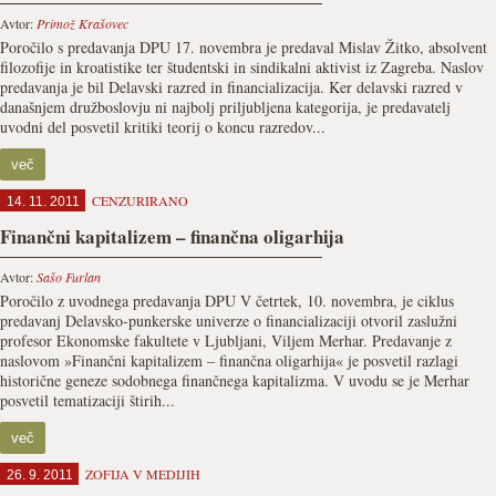
Avtor:
Primož Krašovec
Poročilo s predavanja DPU 17. novembra je predaval Mislav Žitko, absolvent
filozofije in kroatistike ter študentski in sindikalni aktivist iz Zagreba. Naslov
predavanja je bil Delavski razred in financializacija. Ker delavski razred v
današnjem družboslovju ni najbolj priljubljena kategorija, je predavatelj
uvodni del posvetil kritiki teorij o koncu razredov...
več
CENZURIRANO
14. 11. 2011
Finančni kapitalizem – finančna oligarhija
Avtor:
Sašo Furlan
Poročilo z uvodnega predavanja DPU V četrtek, 10. novembra, je ciklus
predavanj Delavsko-punkerske univerze o financializaciji otvoril zaslužni
profesor Ekonomske fakultete v Ljubljani, Viljem Merhar. Predavanje z
naslovom »Finančni kapitalizem – finančna oligarhija« je posvetil razlagi
historične geneze sodobnega finančnega kapitalizma. V uvodu se je Merhar
posvetil tematizaciji štirih...
več
ZOFIJA V MEDIJIH
26. 9. 2011