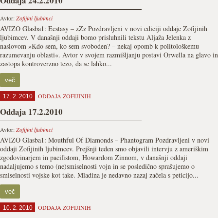
Oddaja 24.2.2010
Avtor:
Zofijini ljubimci
AVIZO Glasba1: Ecstasy – zZz Pozdravljeni v novi ediciji oddaje Zofijinih
ljubimcev. V današnji oddaji bomo prisluhnili tekstu Aljaža Jelenka z
naslovom »Kdo sem, ko sem svoboden? – nekaj opomb k politološkemu
razumevanju oblasti«. Avtor v svojem razmišljanju postavi Orwella na glavo in
zastopa kontroverzno tezo, da se lahko...
več
ODDAJA ZOFIJINIH
17. 2. 2010
Oddaja 17.2.2010
Avtor:
Zofijini ljubimci
AVIZO Glasba1: Mouthful Of Diamonds – Phantogram Pozdravljeni v novi
oddaji Zofijinih ljubimcev. Prejšnji teden smo objavili intervju z ameriškim
zgodovinarjem in pacifistom, Howardom Zinnom, v današnji oddaji
nadaljujemo s temo (ne)smiselnosti vojn in se posledično sprašujemo o
smiselnosti vojske kot take. Mladina je nedavno nazaj začela s peticijo...
več
ODDAJA ZOFIJINIH
10. 2. 2010