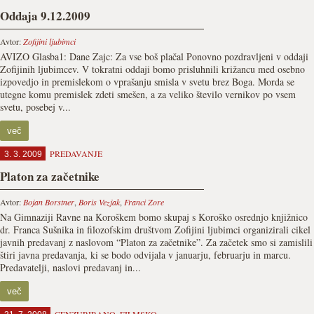
Oddaja 9.12.2009
Avtor:
Zofijini ljubimci
AVIZO Glasba1: Dane Zajc: Za vse boš plačal Ponovno pozdravljeni v oddaji
Zofijinih ljubimcev. V tokratni oddaji bomo prisluhnili križancu med osebno
izpovedjo in premislekom o vprašanju smisla v svetu brez Boga. Morda se
utegne komu premislek zdeti smešen, a za veliko število vernikov po vsem
svetu, posebej v...
več
PREDAVANJE
3. 3. 2009
Platon za začetnike
Avtor:
Bojan Borstner
,
Boris Vezjak
,
Franci Zore
Na Gimnaziji Ravne na Koroškem bomo skupaj s Koroško osrednjo knjižnico
dr. Franca Sušnika in filozofskim društvom Zofijini ljubimci organizirali cikel
javnih predavanj z naslovom “Platon za začetnike”. Za začetek smo si zamislili
štiri javna predavanja, ki se bodo odvijala v januarju, februarju in marcu.
Predavatelji, naslovi predavanj in...
več