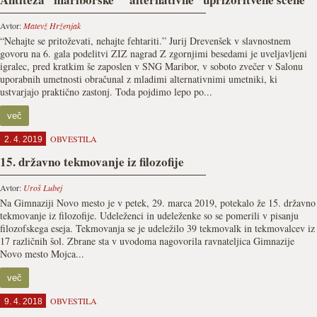
Avtor:
Matevž Hrženjak
“Nehajte se pritoževati, nehajte fehtariti.” Jurij Drevenšek v slavnostnem
govoru na 6. gala podelitvi ZIZ nagrad Z zgornjimi besedami je uveljavljeni
igralec, pred kratkim še zaposlen v SNG Maribor, v soboto zvečer v Salonu
uporabnih umetnosti obračunal z mladimi alternativnimi umetniki, ki
ustvarjajo praktično zastonj. Toda pojdimo lepo po...
več
OBVESTILA
2. 4. 2019
15. državno tekmovanje iz filozofije
Avtor:
Uroš Lubej
Na Gimnaziji Novo mesto je v petek, 29. marca 2019, potekalo že 15. državno
tekmovanje iz filozofije. Udeleženci in udeleženke so se pomerili v pisanju
filozofskega eseja. Tekmovanja se je udeležilo 39 tekmovalk in tekmovalcev iz
17 različnih šol. Zbrane sta v uvodoma nagovorila ravnateljica Gimnazije
Novo mesto Mojca...
več
OBVESTILA
9. 4. 2018