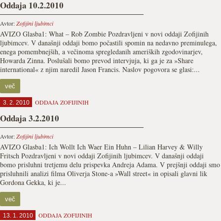
Oddaja 10.2.2010
Avtor:
Zofijini ljubimci
AVIZO Glasba1: What – Rob Zombie Pozdravljeni v novi oddaji Zofijinih
ljubimcev. V današnji oddaji bomo počastili spomin na nedavno preminulega,
enega pomembnejših, a večinoma spregledanih ameriških zgodovinarjev,
Howarda Zinna. Poslušali bomo prevod intervjuja, ki ga je za »Share
international« z njim naredil Jason Francis. Naslov pogovora se glasi:...
več
ODDAJA ZOFIJINIH
3. 2. 2010
Oddaja 3.2.2010
Avtor:
Zofijini ljubimci
AVIZO Glasba1: Ich Wollt Ich Waer Ein Huhn – Lilian Harvey & Willy
Fritsch Pozdravljeni v novi oddaji Zofijinih ljubimcev. V današnji oddaji
bomo prisluhni tretjemu delu prispevka Andreja Adama. V prejšnji oddaji smo
prisluhnili analizi filma Oliverja Stone-a »Wall street« in opisali glavni lik
Gordona Gekka, ki je...
več
ODDAJA ZOFIJINIH
13. 1. 2010