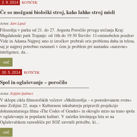
KOTIČEK
2. 9. 2014
Če so možgani biološki stroj, kako lahko stroj misli
Avtor:
Alen Lipuš
Filozofija v parku od 21. do 27. Avgusta Poročilo prvega srečanja Kraj:
Magdalenski park Trajanje: od 16h do 19:30 Število: 11+mimobežen pozdrav
Vide in Adama Najprej smo iz izročkov prebrali oris problema duha in telesa,
saj je najprej potrebno razumeti v čem je problem pri nastanku »naravne«
inteligence, da...
več
KOTIČEK
30. 5. 2014
Spol in oglaševanje – poročilo
Avtor:
Zofijini ljubimci
V sklopu cikla filmozofskih večerov »Mediozofija – o posredovanem svetu«
smo Zofijini 22. maja v Kulturnem inkubatorju pripravili projekcijo
dokumentarnega filma »The Codes of Gender« in okroglo mizo na temo spola
v oglaševanju in popularni kulturi. V začetku letošnjega leta so na
Oglaševalskem razsodišču pri SOZ zavrnili pritožbe, ki...
več