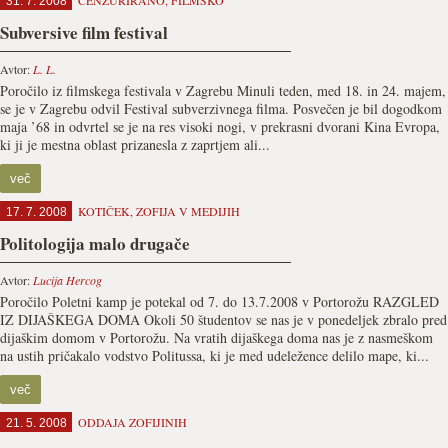
CENZURIRANO
,
FILMSKO
31. 7. 2008
Subversive film festival
Avtor:
L. L.
Poročilo iz filmskega festivala v Zagrebu Minuli teden, med 18. in 24. majem,
se je v Zagrebu odvil Festival subverzivnega filma. Posvečen je bil dogodkom
maja ’68 in odvrtel se je na res visoki nogi, v prekrasni dvorani Kina Evropa,
ki ji je mestna oblast prizanesla z zaprtjem ali...
več
KOTIČEK
,
ZOFIJA V MEDIJIH
17. 7. 2008
Politologija malo drugače
Avtor:
Lucija Hercog
Poročilo Poletni kamp je potekal od 7. do 13.7.2008 v Portorožu RAZGLED
IZ DIJAŠKEGA DOMA Okoli 50 študentov se nas je v ponedeljek zbralo pred
dijaškim domom v Portorožu. Na vratih dijaškega doma nas je z nasmeškom
na ustih pričakalo vodstvo Politussa, ki je med udeležence delilo mape, ki...
več
ODDAJA ZOFIJINIH
21. 5. 2008