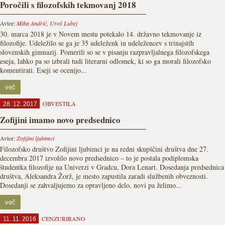
Poročili s filozofskih tekmovanj 2018
Avtor:
Miha Andrić
,
Uroš Lubej
30. marca 2018 je v Novem mestu potekalo 14. državno tekmovanje iz
filozofije. Udeležilo se ga je 35 udeleženk in udeležencev s trinajstih
slovenskih gimnazij. Pomerili so se v pisanju razpravljalnega filozofskega
eseja, lahko pa so izbrali tudi literarni odlomek, ki so ga morali filozofsko
komentirati. Eseji se ocenijo...
več
OBVESTILA
28. 12. 2017
Zofijini imamo novo predsednico
Avtor:
Zofijini ljubimci
Filozofsko društvo Zofijini ljubimci je na redni skupščini društva dne 27.
decembra 2017 izvolilo novo predsednico – to je postala podiplomska
študentka filozofije na Univerzi v Gradcu, Dora Lenart. Dosedanja predsednica
društva, Aleksandra Žorž, je mesto zapustila zaradi službenih obveznosti.
Dosedanji se zahvaljujemo za opravljeno delo, novi pa želimo...
več
CENZURIRANO
11. 11. 2016