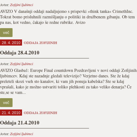
Avtor:
Zofijini ljubimci
AVIZO V današnji oddaji nadaljujemo s prispevki »think tanka« CrimethInc.
Tokrat bomo prisluhnili razmišljanju o politiki in družbenem gibanju. Ob tem
pa nas, kot vedno, čakajo še redne rubrike. Avizo
več
ODDAJA ZOFIJINIH
28. 4. 2010
Oddaja 28.4.2010
Avtor:
Zofijini ljubimci
AVIZO Glasba1: Europe Final countdown Pozdravljeni v novi oddaji Zofijinih
ljubimcev. Kdaj ste nazadnje gledali televizijo? Verjetno danes. Ste že kdaj
preleteli skozi vseh sto kanalov, ki vam jih ponuja kabelska? Ste se kdaj
vprašali, kako je možno ustvariti toliko plehkosti za tako veliko denarja? Če
ste,se se vam...
več
ODDAJA ZOFIJINIH
21. 4. 2010
Oddaja 21.4.2010
Avtor:
Zofijini ljubimci