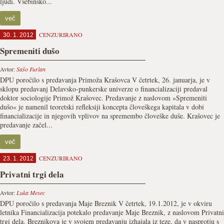
ljudi. Vsebinsko...
več
CENZURIRANO
30. 1. 2012
Spremeniti dušo
Avtor:
Sašo Furlan
DPU poročilo s predavanja Primoža Krašovca V četrtek, 26. januarja, je v
sklopu predavanj Delavsko-punkerske univerze o financializaciji predaval
doktor sociologije Primož Krašovec. Predavanje z naslovom »Spremeniti
dušo« je namenil teoretski refleksiji koncepta človeškega kapitala v dobi
financializacije in njegovih vplivov na spremembo človeške duše. Krašovec je
predavanje začel...
več
CENZURIRANO
23. 1. 2012
Privatni trgi dela
Avtor:
Luka Mesec
DPU poročilo s predavanja Maje Breznik V četrtek, 19.1.2012, je v okviru
letnika Financializacija potekalo predavanje Maje Breznik, z naslovom Privatni
trgi dela. Breznikova je v svojem predavanju izhajala iz teze, da v nasprotju s