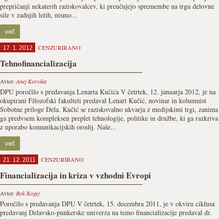
prepričanji nekaterih raziskovalcev, ki preučujejo spremembe na trgu delovne
sile v zadnjih letih, nismo...
več
CENZURIRANO
17. 1. 2012
Tehnofinancializacija
Avtor:
Anej Korsika
DPU poročilo s predavanja Lenarta Kučića V četrtek, 12. januarja 2012, je na
okupirani Filozofski fakulteti predaval Lenart Kučić, novinar in kolumnist
Sobotne priloge Dela. Kučić se raziskovalno ukvarja z medijskimi trgi, zanima
ga predvsem kompleksen preplet tehnologije, politike in družbe, ki ga razkriva
z uporabo komunikacijskih orodij. Naše...
več
CENZURIRANO
21. 12. 2011
Financializacija in kriza v vzhodni Evropi
Avtor:
Rok Kogej
Poročilo s predavanja DPU V četrtek, 15. decembra 2011, je v okviru ciklusa
predavanj Delavsko-punkerske univerza na temo financializacije predaval dr.