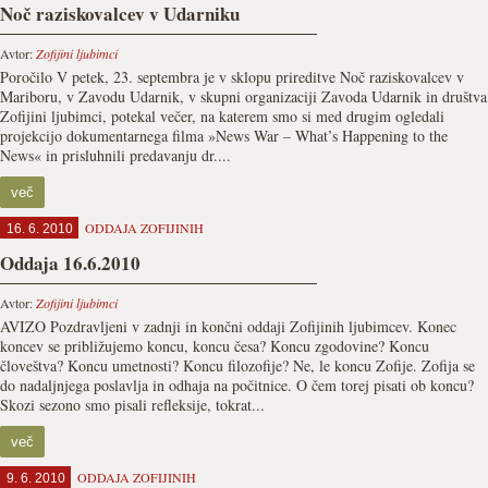
Noč raziskovalcev v Udarniku
Avtor:
Zofijini ljubimci
Poročilo V petek, 23. septembra je v sklopu prireditve Noč raziskovalcev v
Mariboru, v Zavodu Udarnik, v skupni organizaciji Zavoda Udarnik in društva
Zofijini ljubimci, potekal večer, na katerem smo si med drugim ogledali
projekcijo dokumentarnega filma »News War – What’s Happening to the
News« in prisluhnili predavanju dr....
več
ODDAJA ZOFIJINIH
16. 6. 2010
Oddaja 16.6.2010
Avtor:
Zofijini ljubimci
AVIZO Pozdravljeni v zadnji in končni oddaji Zofijinih ljubimcev. Konec
koncev se približujemo koncu, koncu česa? Koncu zgodovine? Koncu
človeštva? Koncu umetnosti? Koncu filozofije? Ne, le koncu Zofije. Zofija se
do nadaljnjega poslavlja in odhaja na počitnice. O čem torej pisati ob koncu?
Skozi sezono smo pisali refleksije, tokrat...
več
ODDAJA ZOFIJINIH
9. 6. 2010