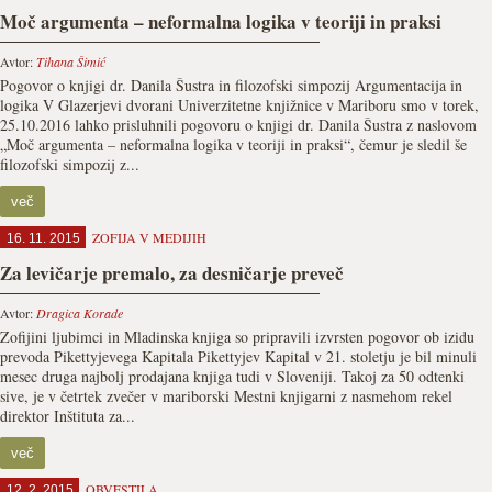
Moč argumenta – neformalna logika v teoriji in praksi
Avtor:
Tihana Šimić
Pogovor o knjigi dr. Danila Šustra in filozofski simpozij Argumentacija in
logika V Glazerjevi dvorani Univerzitetne knjižnice v Mariboru smo v torek,
25.10.2016 lahko prisluhnili pogovoru o knjigi dr. Danila Šustra z naslovom
„Moč argumenta – neformalna logika v teoriji in praksi“, čemur je sledil še
filozofski simpozij z...
več
ZOFIJA V MEDIJIH
16. 11. 2015
Za levičarje premalo, za desničarje preveč
Avtor:
Dragica Korade
Zofijini ljubimci in Mladinska knjiga so pripravili izvrsten pogovor ob izidu
prevoda Pikettyjevega Kapitala Pikettyjev Kapital v 21. stoletju je bil minuli
mesec druga najbolj prodajana knjiga tudi v Sloveniji. Takoj za 50 odtenki
sive, je v četrtek zvečer v mariborski Mestni knjigarni z nasmehom rekel
direktor Inštituta za...
več
OBVESTILA
12. 2. 2015