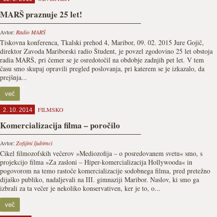
MARŠ praznuje 25 let!
Avtor:
Radio MARŠ
Tiskovna konferenca, Tkalski prehod 4, Maribor, 09. 02. 2015 Jure Gojič,
direktor Zavoda Mariborski radio Študent, je povzel zgodovino 25 let obstoja
radia MARŠ, pri čemer se je osredotočil na obdobje zadnjih pet let. V tem
času smo skupaj opravili pregled poslovanja, pri katerem se je izkazalo, da
prejšnja...
več
FILMSKO
2. 10. 2014
Komercializacija filma – poročilo
Avtor:
Zofijini ljubimci
Cikel filmozofskih večerov »Mediozofija – o posredovanem svetu« smo, s
projekcijo filma »Za zasloni – Hiper-komercializacija Hollywooda« in
pogovorom na temo rastoče komercializacije sodobnega filma, pred pretežno
dijaško publiko, nadaljevali na III. gimnaziji Maribor. Naslov, ki smo ga
izbrali za ta večer je nekoliko konservativen, ker je to, o...
več