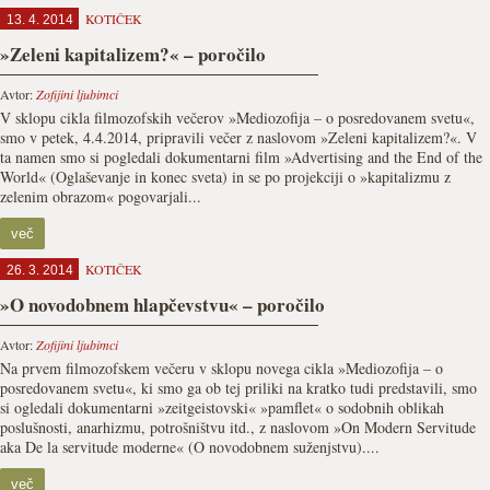
KOTIČEK
13. 4. 2014
»Zeleni kapitalizem?« – poročilo
Avtor:
Zofijini ljubimci
V sklopu cikla filmozofskih večerov »Mediozofija – o posredovanem svetu«,
smo v petek, 4.4.2014, pripravili večer z naslovom »Zeleni kapitalizem?«. V
ta namen smo si pogledali dokumentarni film »Advertising and the End of the
World« (Oglaševanje in konec sveta) in se po projekciji o »kapitalizmu z
zelenim obrazom« pogovarjali...
več
KOTIČEK
26. 3. 2014
»O novodobnem hlapčevstvu« – poročilo
Avtor:
Zofijini ljubimci
Na prvem filmozofskem večeru v sklopu novega cikla »Mediozofija – o
posredovanem svetu«, ki smo ga ob tej priliki na kratko tudi predstavili, smo
si ogledali dokumentarni »zeitgeistovski« »pamflet« o sodobnih oblikah
poslušnosti, anarhizmu, potrošništvu itd., z naslovom »On Modern Servitude
aka De la servitude moderne« (O novodobnem suženjstvu)....
več