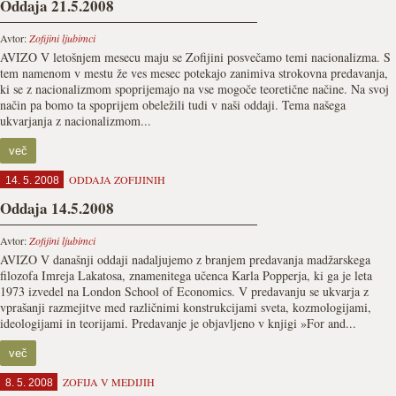
Oddaja 21.5.2008
Avtor:
Zofijini ljubimci
AVIZO V letošnjem mesecu maju se Zofijini posvečamo temi nacionalizma. S
tem namenom v mestu že ves mesec potekajo zanimiva strokovna predavanja,
ki se z nacionalizmom spoprijemajo na vse mogoče teoretične načine. Na svoj
način pa bomo ta spoprijem obeležili tudi v naši oddaji. Tema našega
ukvarjanja z nacionalizmom...
več
ODDAJA ZOFIJINIH
14. 5. 2008
Oddaja 14.5.2008
Avtor:
Zofijini ljubimci
AVIZO V današnji oddaji nadaljujemo z branjem predavanja madžarskega
filozofa Imreja Lakatosa, znamenitega učenca Karla Popperja, ki ga je leta
1973 izvedel na London School of Economics. V predavanju se ukvarja z
vprašanji razmejitve med različnimi konstrukcijami sveta, kozmologijami,
ideologijami in teorijami. Predavanje je objavljeno v knjigi »For and...
več
ZOFIJA V MEDIJIH
8. 5. 2008