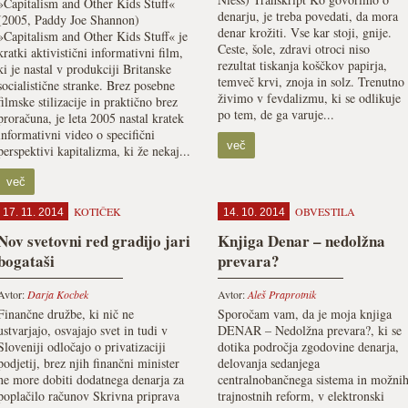
»Capitalism and Other Kids Stuff«
denarju, je treba povedati, da mora
(2005, Paddy Joe Shannon)
denar krožiti. Vse kar stoji, gnije.
»Capitalism and Other Kids Stuff« je
Ceste, šole, zdravi otroci niso
kratki aktivistični informativni film,
rezultat tiskanja koščkov papirja,
ki je nastal v produkciji Britanske
temveč krvi, znoja in solz. Trenutno
socialistične stranke. Brez posebne
živimo v fevdalizmu, ki se odlikuje
filmske stilizacije in praktično brez
po tem, de ga varuje...
proračuna, je leta 2005 nastal kratek
informativni video o specifični
več
perspektivi kapitalizma, ki že nekaj...
več
KOTIČEK
OBVESTILA
17. 11. 2014
14. 10. 2014
Nov svetovni red gradijo jari
Knjiga Denar – nedolžna
bogataši
prevara?
Avtor:
Darja Kocbek
Avtor:
Aleš Praprotnik
Finančne družbe, ki nič ne
Sporočam vam, da je moja knjiga
ustvarjajo, osvajajo svet in tudi v
DENAR – Nedolžna prevara?, ki se
Sloveniji odločajo o privatizaciji
dotika področja zgodovine denarja,
podjetij, brez njih finančni minister
delovanja sedanjega
ne more dobiti doda­tnega denarja za
centralnobančnega sistema in možni
poplačilo računov Skrivna priprava
trajnostnih reform, v elektronski