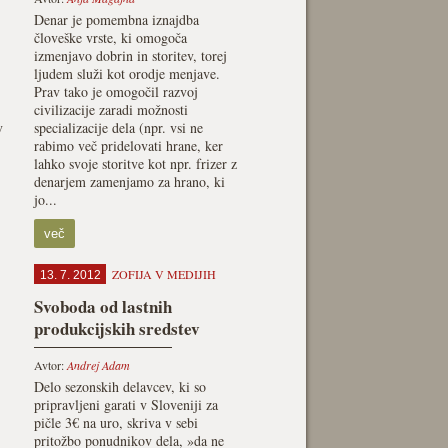
Denar je pomembna iznajdba
človeške vrste, ki omogoča
izmenjavo dobrin in storitev, torej
ljudem služi kot orodje menjave.
Prav tako je omogočil razvoj
civilizacije zaradi možnosti
v
specializacije dela (npr. vsi ne
rabimo več pridelovati hrane, ker
lahko svoje storitve kot npr. frizer z
denarjem zamenjamo za hrano, ki
jo...
več
ZOFIJA V MEDIJIH
13. 7. 2012
Svoboda od lastnih
produkcijskih sredstev
Avtor:
Andrej Adam
Delo sezonskih delavcev, ki so
pripravljeni garati v Sloveniji za
pičle 3€ na uro, skriva v sebi
pritožbo ponudnikov dela, »da ne