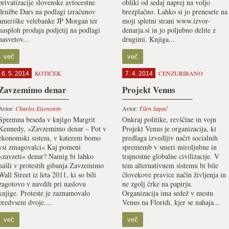
privatizacije slo­venske avtocestne
obliki od sedaj naprej na voljo
družbe Dars na podlagi izračunov
brezplačno. Lahko si jo prenesete na
ameriške velebanke JP Morgan ter
moji spletni strani www.izvor-
nasploh prodaja podjetij na podlagi
denarja.si in jo poljubno delite z
na­svetov...
drugimi. Knjiga...
več
več
KOTIČEK
CENZURIRANO
6. 5. 2014
7. 4. 2014
Zavzemimo denar
Projekt Venus
Avtor:
Charles Eisenstein
Avtor:
Tilen Sapač
Spremna beseda v knjigo Margrit
Onkraj politike, revščine in vojn
Kennedy, »Zavzemimo denar – Pot v
Projekt Venus je organizacija, ki
ekonomski sistem, v katerem bomo
predlaga izvedljiv načrt socialnih
vsi zmagovalci« Kaj pomeni
sprememb v smeri miroljubne in
»zavzeti« denar? Namig bi lahko
trajnostne globalne civilizacije. V
našli v protestih gibanja Zavzemimo
tem alternativnem sistemu bi bile
Wall Street iz leta 2011, ki so bili
človekove pravice način življenja in
zagotovo v navdih pri naslovu
ne zgolj črke na papirju.
knjige. Proteste je zaznamovalo
Organizacija ima sedež v mestu
predvsem dvoje....
Venus na Floridi, kjer se nahaja...
več
več