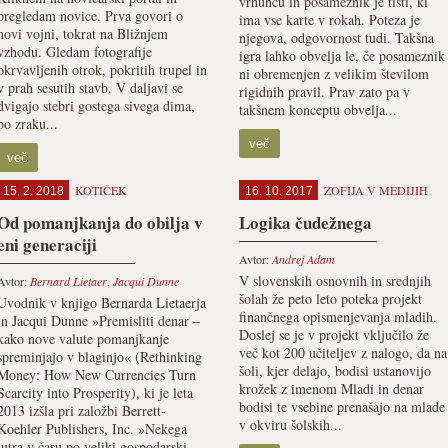
vrhuncu in posameznik je tisti, ki
pregledam novice. Prva govori o
ima vse karte v rokah. Poteza je
novi vojni, tokrat na Bližnjem
njegova, odgovornost tudi. Takšna
vzhodu. Gledam fotografije
igra lahko obvelja le, če posameznik
okrvavljenih otrok, pokritih trupel in
ni obremenjen z velikim številom
v prah sesutih stavb. V daljavi se
rigidnih pravil. Prav zato pa v
dvigajo stebri gostega sivega dima,
takšnem konceptu obvelja...
po zraku...
več
več
KOTIČEK
ZOFIJA V MEDIJIH
15. 2. 2018
16. 10. 2017
Od pomanjkanja do obilja v
Logika čudežnega
eni generaciji
Avtor:
Andrej Adam
V slovenskih osnovnih in srednjih
Avtor:
Bernard Lietaer
,
Jacqui Dunne
šolah že peto leto poteka projekt
Uvodnik v knjigo Bernarda Lietaerja
finančnega opismenjevanja mladih.
in Jacqui Dunne »Premisliti denar –
Doslej se je v projekt vključilo že
kako nove valute pomanjkanje
več kot 200 učiteljev z nalogo, da na
spreminjajo v blaginjo« (Rethinking
šoli, kjer delajo, bodisi ustanovijo
Money: How New Currencies Turn
krožek z imenom Mladi in denar
Scarcity into Prosperity), ki je leta
bodisi te vsebine prenašajo na mlade
2013 izšla pri založbi Berrett-
v okviru šolskih...
Koehler Publishers, Inc. »Nekega
jutra v času po veliki gospodarski