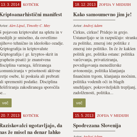
KOTIČEK
ZOFIJA V MEDIJIH
13. 3. 2014
18. 12. 2013
Kriptoanarhistični manifest
Kako samoumevno jim je!
Avtor:
Alen Lipuš
,
Timothy C. May
Avtor:
Andrej Adam
S pojavom kriptovalut na spletu in v
Cirkus, cirkus! Pridejo in grejo.
medijih je smiselno, da osvetlimo
Ustanavljajo se in razpuščajo: strank
njihovo tehnično in ideološko ozadje.
za politike, zmeraj iste politike z
Kriptografija in kriptovalute
zmeraj isto politiko. In če že kakšen
Kriptografija ( gr. kryptos-skrit in
politik gre, politika ostane: politika
graphein-pisati) je znanstvena
varčevanja, privatiziranja,
disciplina varnega, šifriranega
povzdigovanja menedžerske
komuniciranja v prisotnosti aktivne
avtonomije, politika klanjanja
tretje osebe, ki poskuša ali prebrati
finančnim trgom, klanjanja močnim,
ali spremeniti podatke. Disciplina
politika vodenih oči in blagih
dešifriranja zakodiranega sporočila
smehljajev, pokroviteljskih trepljanj,
se...
zadolženosti, politika...
več
več
KOTIČEK
ZOFIJA V MEDIJIH
20. 7. 2013
15. 5. 2013
Raziskovalci ugotavljajo, da
Spodrezana Slovenija
nas že misel na denar lahko
Avtor:
Andrej Adam