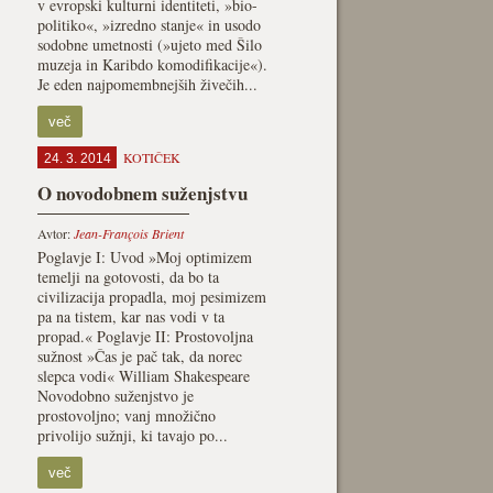
v evropski kulturni identiteti, »bio-
politiko«, »izredno stanje« in usodo
sodobne umetnosti (»ujeto med Šilo
muzeja in Karibdo komodifikacije«).
Je eden najpomembnejših živečih...
več
KOTIČEK
24. 3. 2014
O novodobnem suženjstvu
Avtor:
Jean-François Brient
Poglavje I: Uvod »Moj optimizem
temelji na gotovosti, da bo ta
civilizacija propadla, moj pesimizem
pa na tistem, kar nas vodi v ta
propad.« Poglavje II: Prostovoljna
sužnost »Čas je pač tak, da norec
slepca vodi« William Shakespeare
Novodobno suženjstvo je
prostovoljno; vanj množično
privolijo sužnji, ki tavajo po...
več