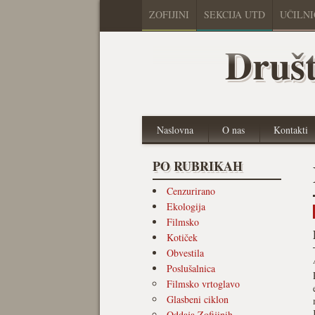
ZOFIJINI
SEKCIJA UTD
UČILN
Društ
Naslovna
O nas
Kontakti
PO RUBRIKAH
Cenzurirano
Ekologija
Filmsko
Kotiček
Obvestila
Poslušalnica
Filmsko vrtoglavo
Glasbeni ciklon
Oddaja Zofijinih