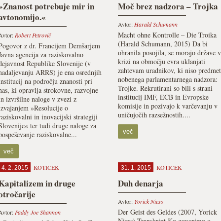
»Znanost potrebuje mir in
Moč brez nadzora – Trojka
avtonomijo.«
Avtor:
Harald Schumann
Macht ohne Kontrolle – Die Troika
Avtor:
Robert Petrovič
(Harald Schumann, 2015) Da bi
Pogovor z dr. Francijem Demšarjem
ohranila posojila, se morajo države v
Javna agencija za raziskovalno
krizi na območju evra uklanjati
dejavnost Republike Slovenije (v
zahtevam uradnikov, ki niso predmet
nadaljevanju ARRS) je ena osrednjih
nobenega parlamentarnega nadzora:
institucij na področju znanosti pri
Trojke. Rekrutirani so bili s strani
nas, ki opravlja strokovne, razvojne
institucij IMF, ECB in Evropske
in izvršilne naloge v zvezi z
komisije in pozivajo k varčevanju v
izvajanjem »Resolucije o
uničujočih razsežnostih....
raziskovalni in inovacijski strategiji
Slovenije« ter tudi druge naloge za
več
pospeševanje raziskovalne...
več
KOTIČEK
KOTIČEK
4. 2. 2015
31. 1. 2015
Kapitalizem in druge
Duh denarja
otročarije
Avtor:
Yorick Niess
Der Geist des Geldes (2007, Yorick
Avtor:
Paddy Joe Shannon
Niess) Transkript Ko govorimo o