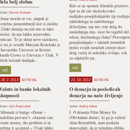
dela bolj zlobne
Kdo se ne spomni filmskih prizorov,
kjer ta ali oni shylockovsko-
Avtor:
Simone Foxman
mafijsko-posojilodajalski tip izsiljuje
Denar morda ni vse, ampak je
zablodelega in zadolženega
verjetno pomembnejši kot si mislite.
državljana, naj mu vrne dolg do
Učinki denarja na naš um so tako
naslednjega dne, sicer bo izgubil del
močni, da nas lahko nezavedno
telesa, družinskega člana? Pravzapra
pokvari. To je sklep nove raziskave,
posojilodajalci v takšnih trenutkih
ki sta jo izvedli Maryam Kouchaki iz
preko svojih mračnih izterjevalcev
Harvardske Univerze in Kristin
dolg vselej še nekoliko zvišajo, rok
Smith-Crowe iz Univerze v Utah. V
za odplačilo pa...
štirih ločenih študijah...
več
več
KOTIČEK
KOTIČEK
28. 2. 2013
23. 10. 2012
Valute in banke lokalnih
O denarju in posledicah
skupnosti
denarja na naše življenje
Avtor:
Aleš Praprotnik
Avtor:
Andrej Adam
Odlomek iz knjige »Denar –
I. O denarju Film Money fix
nedolžna prevara?« »Anyone can
(Obvladani denar), ki ga je režiral
create money, the problem is in
Alan Rosenblith, nam poskuša
getting it accepted.« (Vsak lahko
dopovedati, da je temeljna oblika