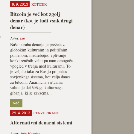
KOTIČEK
9. 9. 2013
Bitcoin je več kot zgolj
denar (kot je tudi vsak drugi
denar)
e
Avtor:
Lui
Naša poraba denarja je prežeta z
globokim kulturnim in političnim
pomenom, medsebojno vplivanje
konkurenčnih valut pa nam omogoča
vpogled v trenja med kulturami. To
je veljalo tako za Rusijo po padcu
sovjetskega sistema, kot velja danes
za bitcoin. Anarhična virtualna
valuta je del širšega kulturnega
gibanja, ki se zavzema...
več
CENZURIRANO
29. 4. 2013
Alternativni denarni sistemi
Avtor:
Anja Magajna