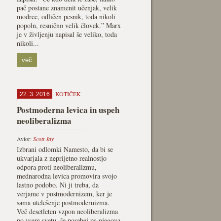
pač postane znamenit učenjak, velik
modrec, odličen pesnik, toda nikoli
popoln, resnično velik človek.” Marx
je v življenju napisal še veliko, toda
nikoli...
več
KOTIČEK
22. 3. 2016
Postmoderna levica in uspeh
neoliberalizma
Avtor:
Scott Jay
Izbrani odlomki Namesto, da bi se
ukvarjala z neprijetno realnostjo
odpora proti neoliberalizmu,
mednarodna levica promovira svojo
lastno podobo. Ni ji treba, da
verjame v postmodernizem, ker je
sama utelešenje postmodernizma.
Več desetleten vzpon neoliberalizma
po vsem svetu, še posebej pa njegova