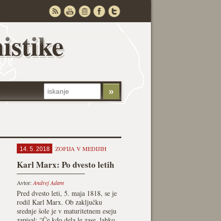
istike
ZOFIJA V MEDIJIH
14. 5. 2018
Karl Marx: Po dvesto letih
Avtor:
Andrej Adam
Pred dvesto leti, 5. maja 1818, se je
rodil Karl Marx. Ob zaključku
srednje šole je v maturitetnem eseju
zapisal: “Če kdo dela le zase, lahko