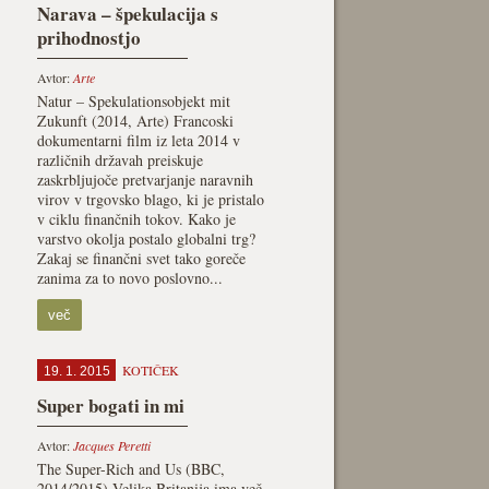
Narava – špekulacija s
prihodnostjo
Avtor:
Arte
Natur – Spekulationsobjekt mit
Zukunft (2014, Arte) Francoski
dokumentarni film iz leta 2014 v
različnih državah preiskuje
zaskrbljujoče pretvarjanje naravnih
virov v trgovsko blago, ki je pristalo
v ciklu finančnih tokov. Kako je
varstvo okolja postalo globalni trg?
Zakaj se finančni svet tako goreče
zanima za to novo poslovno...
več
KOTIČEK
19. 1. 2015
Super bogati in mi
Avtor:
Jacques Peretti
The Super-Rich and Us (BBC,
2014/2015) Velika Britanija ima več