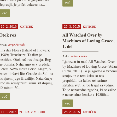
več
depresiji, je prišel delavec na...
več
KOTIČEK
KOTIČEK
15. 2. 2016
25. 3. 2015
Otok rož
All Watched Over by
Machines of Loving Grace,
Avtor:
Jorge Furtado
1. del
Ilha das Flores (Island of Flowers)
(1989) Transkript: Ta film je
Avtor:
Adam Curtis
resničen. Otok rož res obstaja. Bog
Ljubezen in moč All Watched Over
ne obstaja. Nahajamo se v predelu
by Machines of Loving Grace (Ada
Belém Novo mesta Porto Alegre, v
Curtis, 2011) To je zgodba o vzponu
zvezni državi Rio Grande do Sul, na
strojev in o tem kako so nas
skrajnem jugu Brazilije. Natančneje
prepričali, da lahko ustvarimo
smo na zemljepisni širini 30 stopinj,
stabilen svet, ki bo trajal za vedno.
12 minut, 30...
To je nenavadna zgodba, ki se začne
z nenavadno žensko v 1950ih...
več
več
ZOFIJA V MEDIJIH
KOTIČEK
11. 3. 2015
25. 2. 2015