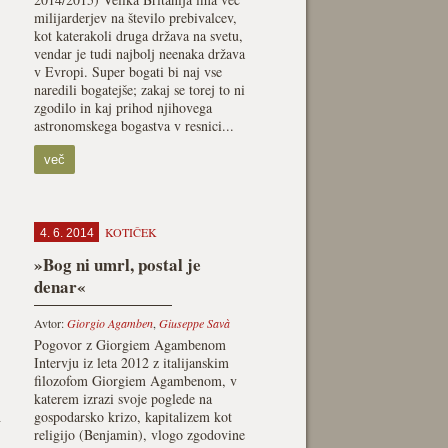
milijarderjev na število prebivalcev,
kot katerakoli druga država na svetu,
vendar je tudi najbolj neenaka država
v Evropi. Super bogati bi naj vse
naredili bogatejše; zakaj se torej to ni
zgodilo in kaj prihod njihovega
astronomskega bogastva v resnici...
več
KOTIČEK
4. 6. 2014
»Bog ni umrl, postal je
denar«
Avtor:
Giorgio Agamben
,
Giuseppe Savà
Pogovor z Giorgiem Agambenom
Intervju iz leta 2012 z italijanskim
filozofom Giorgiem Agambenom, v
katerem izrazi svoje poglede na
h
gospodarsko krizo, kapitalizem kot
religijo (Benjamin), vlogo zgodovine