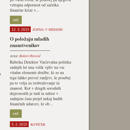
vztrajna odpornost od začetka
finančne krize v...
več
ZOFIJA V MEDIJIH
12. 3. 2015
O položaju mladih
znanstvenikov
Avtor:
Robert Petrovič
Rubrika Detektor Varčevalna politika
zadnjih let ima velik vpliv na vse
vitalne elemente družbe, ki so na
m
trgu lahko preveč ranljivi, še posebej
pa to velja za izobraževanje in
znanost. Kot v drugih sorodnih
dejavnostih je tudi ta sektor v
zadnjem času prejel nekaj hudih
finančnih udarcev, ki ob...
več
KOTIČEK
5. 2. 2015