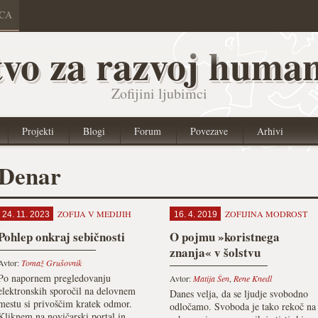
ICA
vo za razvoj human
Zofijini ljubimci
Projekti
Blogi
Forum
Povezave
Arhivi
Denar
ZOFIJA V MEDIJIH
ZOFIJINA MODROST
24. 11. 2023
16. 4. 2019
Pohlep onkraj sebičnosti
O pojmu »koristnega
znanja« v šolstvu
Avtor:
Tomaž Grušovnik
Po napornem pregledovanju
Avtor:
Matija Šen
,
Rene Knedl
elektron­skih sporočil na delovnem
Danes velja, da se ljudje svobodno
mestu si privoščim kratek odmor.
odločamo. Svoboda je tako rekoč na
Kliknem na novičarski portal in