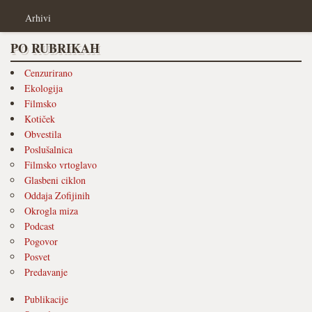
Arhivi
PO RUBRIKAH
Cenzurirano
Ekologija
Filmsko
Kotiček
Obvestila
Poslušalnica
Filmsko vrtoglavo
Glasbeni ciklon
Oddaja Zofijinih
Okrogla miza
Podcast
Pogovor
Posvet
Predavanje
Publikacije