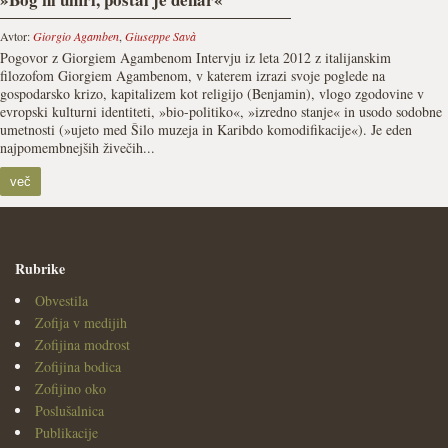
Avtor:
Giorgio Agamben
,
Giuseppe Savà
Pogovor z Giorgiem Agambenom Intervju iz leta 2012 z italijanskim
filozofom Giorgiem Agambenom, v katerem izrazi svoje poglede na
gospodarsko krizo, kapitalizem kot religijo (Benjamin), vlogo zgodovine v
evropski kulturni identiteti, »bio-politiko«, »izredno stanje« in usodo sodobne
umetnosti (»ujeto med Šilo muzeja in Karibdo komodifikacije«). Je eden
najpomembnejših živečih...
več
Rubrike
Obvestila
Zofija v medijih
Zofijina modrost
Zofijina bodica
Zofijino oko
Poslušalnica
Publikacije