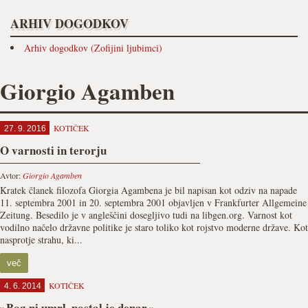
ARHIV DOGODKOV
Arhiv dogodkov (Zofijini ljubimci)
Giorgio Agamben
KOTIČEK
27. 9. 2016
O varnosti in terorju
Avtor:
Giorgio Agamben
Kratek članek filozofa Giorgia Agambena je bil napisan kot odziv na napade
11. septembra 2001 in 20. septembra 2001 objavljen v Frankfurter Allgemeine
Zeitung. Besedilo je v angleščini dosegljivo tudi na libgen.org. Varnost kot
vodilno načelo državne politike je staro toliko kot rojstvo moderne države. Kot
nasprotje strahu, ki...
več
KOTIČEK
4. 6. 2014
»Bog ni umrl, postal je denar«