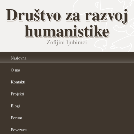
Društvo za razvoj
humanistike
Zofijini ljubimci
Naslovna
O nas
Kontakti
Projekti
Blogi
Forum
Povezave