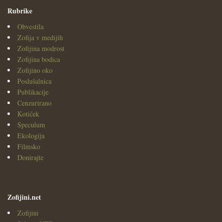
Rubrike
Obvestila
Zofija v medijih
Zofijina modrost
Zofijina bodica
Zofijino oko
Poslušalnica
Publikacije
Cenzurirano
Kotiček
Speculum
Ekologija
Filmsko
Donirajte
Zofijini.net
Zofijini