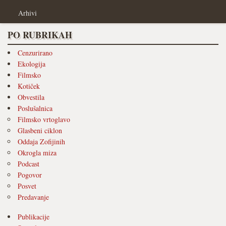
Arhivi
PO RUBRIKAH
Cenzurirano
Ekologija
Filmsko
Kotiček
Obvestila
Poslušalnica
Filmsko vrtoglavo
Glasbeni ciklon
Oddaja Zofijinih
Okrogla miza
Podcast
Pogovor
Posvet
Predavanje
Publikacije