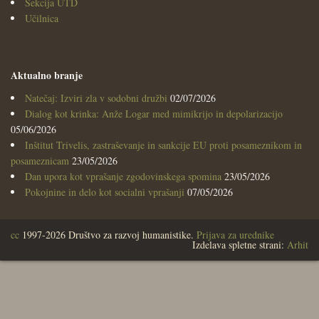
Sekcija UTD
Učilnica
Aktualno branje
Natečaj: Izviri zla v sodobni družbi
02/07/2026
Dialog kot krinka: Anže Logar med mimikrijo in depolarizacijo
05/06/2026
Inštitut Trivelis, zastraševanje in sankcije EU proti posameznikom in
posameznicam
23/05/2026
Dan upora kot vprašanje zgodovinskega spomina
23/05/2026
Pokojnine in delo kot socialni vprašanji
07/05/2026
cc
1997-2026 Društvo za razvoj humanistike.
Prijava za urednike
Izdelava spletne strani:
Arhit