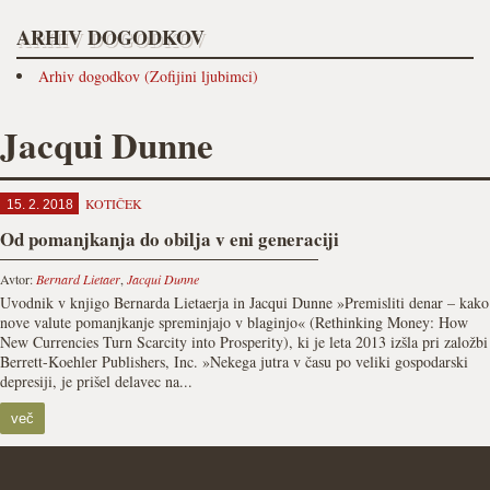
ARHIV DOGODKOV
Arhiv dogodkov (Zofijini ljubimci)
Jacqui Dunne
KOTIČEK
15. 2. 2018
Od pomanjkanja do obilja v eni generaciji
Avtor:
Bernard Lietaer
,
Jacqui Dunne
Uvodnik v knjigo Bernarda Lietaerja in Jacqui Dunne »Premisliti denar – kako
nove valute pomanjkanje spreminjajo v blaginjo« (Rethinking Money: How
New Currencies Turn Scarcity into Prosperity), ki je leta 2013 izšla pri založbi
Berrett-Koehler Publishers, Inc. »Nekega jutra v času po veliki gospodarski
depresiji, je prišel delavec na...
več