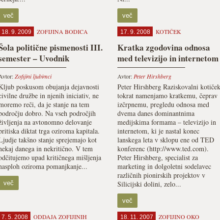
več
več
ZOFIJINA BODICA
KOTIČEK
18. 9. 2009
17. 9. 2008
Šola politične pismenosti III.
Kratka zgodovina odnosa
semester – Uvodnik
med televizijo in internetom
Avtor:
Zofijini ljubimci
Avtor:
Peter Hirshberg
Kljub poskusom obujanja dejavnosti
Peter Hirshberg Raziskovalni kotiče
civilne družbe in njenih iniciativ, ne
tokrat namenjamo kratkemu, čeprav
moremo reči, da je stanje na tem
izčrpnemu, pregledu odnosa med
področju dobro. Na vseh področjih
dvema danes dominantnima
življenja na avtonomno delovanje
medijskima formama – televizijo in
pritiska diktat trga oziroma kapitala.
internetom, ki je nastal konec
Ljudje takšno stanje sprejemajo kot
lanskega leta v sklopu ene od TED
nekaj danega in nekritično. V tem
konferenc (http://www.ted.com).
odčitujemo upad kritičnega mišljenja
Peter Hirshberg, specialist za
nasploh oziroma pomanjkanje...
marketing in dolgoletni sodelavec
različnih pionirskih projektov v
več
Silicijski dolini, zelo...
več
ODDAJA ZOFIJINIH
ZOFIJINO OKO
7. 5. 2008
18. 11. 2007