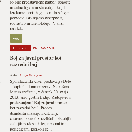
o
so bile predstavljene najbolj pogoste
miselne figure in stereotipi, ki jih
izrekamo proti beguncem in s čigar
pomočjo ustvarjamo nestrpnost,
sovraštvo in ksenofobijo. V širši
analizi...
več
PREDAVANJE
31. 5. 2013
Boj za javni prostor kot
razredni boj
Avtor:
Lidija Radojević
a
Spomladanski cikel predavanj »Delo
– kapital – komunizem«. Na našem
šestem srečanju, v četrtek 30. maja
2013, smo gostili Lidijo Radojević s
predavanjem “Boj za javni prostor
kot razredni boj”. Proces
deindustiralizacije mest, ki je
časovno potekal v različnih obdobjih
zadnjih petdesetih let, a z enakimi
posledicami kjerkoli se...