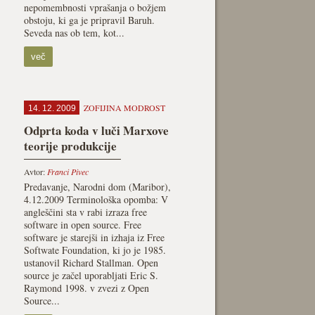
nepomembnosti vprašanja o božjem
obstoju, ki ga je pripravil Baruh.
Seveda nas ob tem, kot...
več
ZOFIJINA MODROST
14. 12. 2009
Odprta koda v luči Marxove
teorije produkcije
Avtor:
Franci Pivec
Predavanje, Narodni dom (Maribor),
4.12.2009 Terminološka opomba: V
angleščini sta v rabi izraza free
software in open source. Free
software je starejši in izhaja iz Free
Softwate Foundation, ki jo je 1985.
ustanovil Richard Stallman. Open
source je začel uporabljati Eric S.
Raymond 1998. v zvezi z Open
Source...