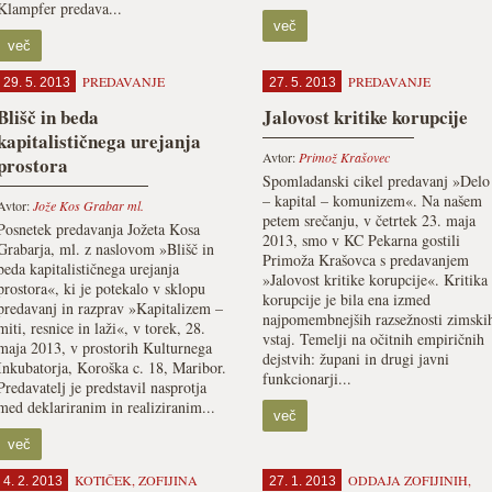
Klampfer predava...
več
več
PREDAVANJE
PREDAVANJE
29. 5. 2013
27. 5. 2013
Blišč in beda
Jalovost kritike korupcije
kapitalističnega urejanja
Avtor:
Primož Krašovec
prostora
Spomladanski cikel predavanj »Delo
– kapital – komunizem«. Na našem
Avtor:
Jože Kos Grabar ml.
petem srečanju, v četrtek 23. maja
Posnetek predavanja Jožeta Kosa
2013, smo v KC Pekarna gostili
Grabarja, ml. z naslovom »Blišč in
Primoža Krašovca s predavanjem
beda kapitalističnega urejanja
»Jalovost kritike korupcije«. Kritika
prostora«, ki je potekalo v sklopu
korupcije je bila ena izmed
predavanj in razprav »Kapitalizem –
najpomembnejših razsežnosti zimski
miti, resnice in laži«, v torek, 28.
vstaj. Temelji na očitnih empiričnih
maja 2013, v prostorih Kulturnega
dejstvih: župani in drugi javni
Inkubatorja, Koroška c. 18, Maribor.
funkcionarji...
Predavatelj je predstavil nasprotja
med deklariranim in realiziranim...
več
več
KOTIČEK
,
ZOFIJINA
ODDAJA ZOFIJINIH
,
4. 2. 2013
27. 1. 2013