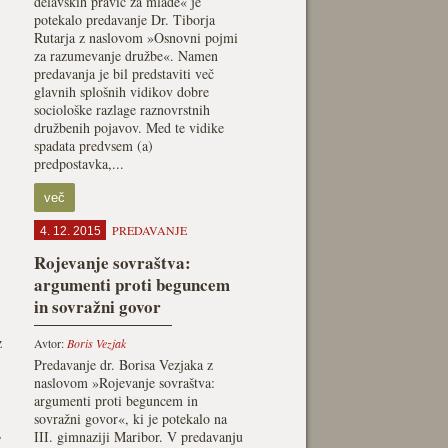
delavskih pravic za mlade« je
potekalo predavanje Dr. Tiborja
Rutarja z naslovom »Osnovni pojmi
za razumevanje družbe«. Namen
predavanja je bil predstaviti več
glavnih splošnih vidikov dobre
sociološke razlage raznovrstnih
družbenih pojavov. Med te vidike
spadata predvsem (a)
predpostavka,...
več
PREDAVANJE
4. 12. 2015
Rojevanje sovraštva:
argumenti proti beguncem
in sovražni govor
z
Avtor:
Boris Vezjak
Predavanje dr. Borisa Vezjaka z
naslovom »Rojevanje sovraštva:
argumenti proti beguncem in
,
sovražni govor«, ki je potekalo na
,
III. gimnaziji Maribor. V predavanju