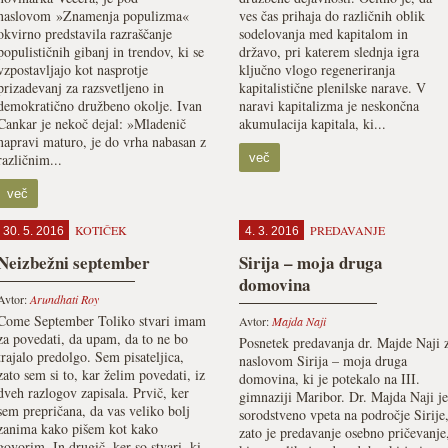
naslovom »Znamenja populizma«
ves čas prihaja do različnih oblik
okvirno predstavila razraščanje
sodelovanja med kapitalom in
populističnih gibanj in trendov, ki se
državo, pri katerem slednja igra
vzpostavljajo kot nasprotje
ključno vlogo regeneriranja
prizadevanj za razsvetljeno in
kapitalistične plenilske narave. V
demokratično družbeno okolje. Ivan
naravi kapitalizma je neskončna
Cankar je nekoč dejal: »Mladenič
akumulacija kapitala, ki...
napravi maturo, je do vrha nabasan z
različnim...
več
več
KOTIČEK
PREDAVANJE
30. 5. 2016
4. 3. 2016
Neizbežni september
Sirija – moja druga
domovina
Avtor:
Arundhati Roy
Come September Toliko stvari imam
Avtor:
Majda Naji
za povedati, da upam, da to ne bo
Posnetek predavanja dr. Majde Naji 
trajalo predolgo. Sem pisateljica,
naslovom Sirija – moja druga
zato sem si to, kar želim povedati, iz
domovina, ki je potekalo na III.
dveh razlogov zapisala. Prvič, ker
gimnaziji Maribor. Dr. Majda Naji je
sem prepričana, da vas veliko bolj
sorodstveno vpeta na področje Sirije
zanima kako pišem kot kako
zato je predavanje osebno pričevanje
govorim. In drugič, ker so stvari, ki