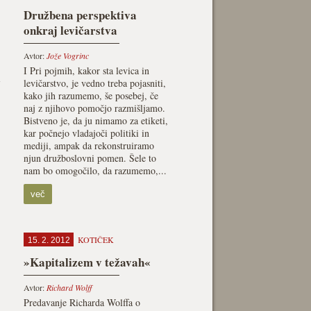
Družbena perspektiva
onkraj levičarstva
Avtor:
Jože Vogrinc
I Pri pojmih, kakor sta levica in
i
levičarstvo, je vedno treba pojasniti,
kako jih razumemo, še posebej, če
naj z njihovo pomočjo razmišljamo.
Bistveno je, da ju nimamo za etiketi,
kar počnejo vladajoči politiki in
mediji, ampak da rekonstruiramo
njun družboslovni pomen. Šele to
nam bo omogočilo, da razumemo,...
več
KOTIČEK
15. 2. 2012
»Kapitalizem v težavah«
Avtor:
Richard Wolff
Predavanje Richarda Wolffa o