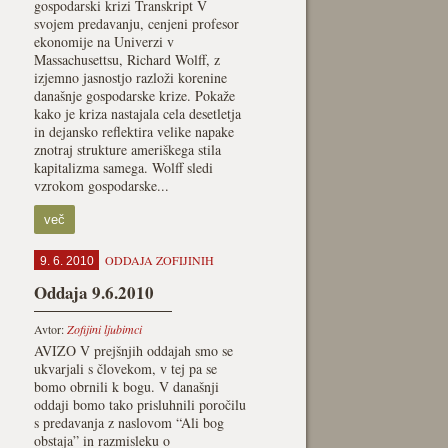
gospodarski krizi Transkript V
svojem predavanju, cenjeni profesor
ekonomije na Univerzi v
Massachusettsu, Richard Wolff, z
izjemno jasnostjo razloži korenine
današnje gospodarske krize. Pokaže
kako je kriza nastajala cela desetletja
in dejansko reflektira velike napake
znotraj strukture ameriškega stila
kapitalizma samega. Wolff sledi
vzrokom gospodarske...
več
ODDAJA ZOFIJINIH
9. 6. 2010
Oddaja 9.6.2010
Avtor:
Zofijini ljubimci
AVIZO V prejšnjih oddajah smo se
ukvarjali s človekom, v tej pa se
bomo obrnili k bogu. V današnji
oddaji bomo tako prisluhnili poročilu
s predavanja z naslovom “Ali bog
obstaja” in razmisleku o