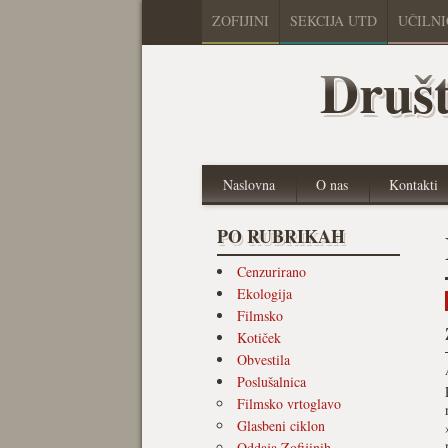
ZOFIJINI
SEKCIJA UTD
UČILN
Društ
Naslovna
O nas
Kontakti
PO RUBRIKAH
Cenzurirano
Ekologija
Filmsko
Kotiček
Obvestila
Poslušalnica
Filmsko vrtoglavo
Glasbeni ciklon
Oddaja Zofijinih