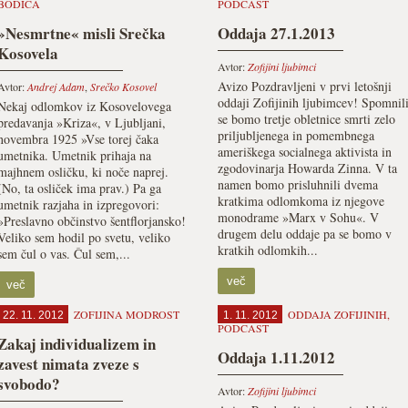
BODICA
PODCAST
»Nesmrtne« misli Srečka
Oddaja 27.1.2013
Kosovela
Avtor:
Zofijini ljubimci
Avizo Pozdravljeni v prvi letošnji
Avtor:
Andrej Adam
,
Srečko Kosovel
oddaji Zofijinih ljubimcev! Spomnil
Nekaj odlomkov iz Kosovelovega
se bomo tretje obletnice smrti zelo
predavanja »Kriza«, v Ljubljani,
priljubljenega in pomembnega
novembra 1925 »Vse torej čaka
ameriškega socialnega aktivista in
umetnika. Umetnik prihaja na
zgodovinarja Howarda Zinna. V ta
majhnem osličku, ki noče naprej.
namen bomo prisluhnili dvema
(No, ta osliček ima prav.) Pa ga
kratkima odlomkoma iz njegove
umetnik razjaha in izpregovori:
monodrame »Marx v Sohu«. V
»Preslavno občinstvo šentflorjansko!
drugem delu oddaje pa se bomo v
Veliko sem hodil po svetu, veliko
kratkih odlomkih...
sem čul o vas. Čul sem,...
več
več
ZOFIJINA MODROST
ODDAJA ZOFIJINIH
,
22. 11. 2012
1. 11. 2012
PODCAST
Zakaj individualizem in
Oddaja 1.11.2012
zavest nimata zveze s
svobodo?
Avtor:
Zofijini ljubimci