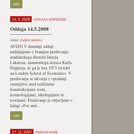
več
ODDAJA ZOFIJINIH
14. 5. 2008
Oddaja 14.5.2008
Avtor:
Zofijini ljubimci
AVIZO V današnji oddaji
nadaljujemo z branjem predavanja
k
madžarskega filozofa Imreja
Lakatosa, znamenitega učenca Karla
Popperja, ki ga je leta 1973 izvedel
na London School of Economics. V
predavanju se ukvarja z vprašanji
razmejitve med različnimi
konstrukcijami sveta,
kozmologijami, ideologijami in
teorijami. Predavanje je objavljeno v
knjigi »For and...
več
PREDAVANJE
17. 11. 2007