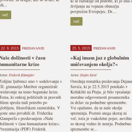
ki se razlikuje od podobe, ki jo ima 
jih...
življenju na vojnem območju
povprečen Evropejec. Dr....
več
več
PREDAVANJE
PREDAVANJE
22. 9. 2015
25. 5. 2015
Naše dolžnosti v času
»Kaj imam jaz z globalnim
humanitarne krize
uničevanjem okolja?«
Avtor:
Friderik Klampfer
Avtor:
Dejan Savić
Zofijini ljubimci smo v sodelovanju s
Osrednja tematika predavanja Dejan
III. gimnazijo Maribor organizirali
Savića, ki je 22.5.2015 potekalo v
predavanje na temo begunske krize.
Kolnkišti na Ptuju, je bilo vprašanje
Tema, ki onkraj političnih in pravnih
moralne odgovornosti posameznika
dilem sproža tudi potrebo po
in držav za podnebne spremembe.
globljem, filozofskem razmisleku. V
Vsi opažamo, da se naše okolje
goste smo povabili dr. Friderika
spreminja. Pozimi snega skoraj ni
Klamperfa s predavanjem »Naše
več, toča je vsakoletni pojav, nevihte
dolžnosti v času humanitarne krize«.
so skoraj vedno že neurja. Podnebne
Prezentacija (PDF) Friderik
spremembe se...