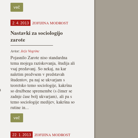
več
ZOFIJINA MODROST
2. 4. 2013
Nastavki za sociologijo
zarote
Avtor:
Jože Vogrinc
Pojasnilo Zarote niso standardna
tema mojega raziskovanja, študija ali
vsaj predavanj. So nekaj, na kar
naletim predvsem v predstavah
študentov, pa naj se ukvarjam s
teoretsko temo sociologije, kakršna
h
so družbene spremembe (s čimer se
zadnje čase bolj ukvarjam), ali pa s
temo sociologije medijev, kakršna so
rutine in...
več
ZOFIJINA MODROST
22. 1. 2013