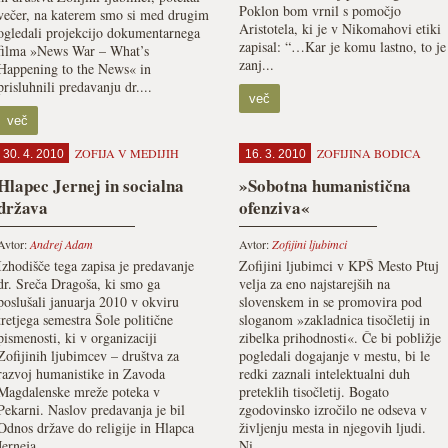
Poklon bom vrnil s pomočjo
večer, na katerem smo si med drugim
Aristotela, ki je v Nikomahovi etiki
ogledali projekcijo dokumentarnega
zapisal: “…Kar je komu lastno, to je
filma »News War – What’s
zanj...
Happening to the News« in
prisluhnili predavanju dr....
več
več
ZOFIJA V MEDIJIH
ZOFIJINA BODICA
30. 4. 2010
16. 3. 2010
Hlapec Jernej in socialna
»Sobotna humanistična
država
ofenziva«
Avtor:
Andrej Adam
Avtor:
Zofijini ljubimci
Izhodišče tega zapisa je predavanje
Zofijini ljubimci v KPŠ Mesto Ptuj
dr. Sreča Dragoša, ki smo ga
velja za eno najstarejših na
poslušali januarja 2010 v okviru
slovenskem in se promovira pod
tretjega semestra Šole politične
sloganom »zakladnica tisočletij in
pismenosti, ki v organizaciji
zibelka prihodnosti«. Če bi pobližje
Zofijinih ljubimcev – društva za
pogledali dogajanje v mestu, bi le
razvoj humanistike in Zavoda
redki zaznali intelektualni duh
Magdalenske mreže poteka v
preteklih tisočletij. Bogato
Pekarni. Naslov predavanja je bil
zgodovinsko izročilo ne odseva v
Odnos države do religije in Hlapca
življenju mesta in njegovih ljudi.
Jerneja....
Ni...