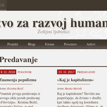
ICA
vo za razvoj human
Zofijini ljubimci
Projekti
Blogi
Forum
Povezave
Arhivi
Predavanje
POGOVOR
PREDAVANJE
9. 11. 2018
23. 11. 2017
Znamenja populizma
»Kaj je kapitalizem«
Avtor:
Kristina Božič
Avtor:
Rastko Močnik
Posnetek prvega predavanja iz
Kaj je kapitalizem? Številni nas
novega cikla javnih predavanj
prepričujejo, da živimo v družbi,
»Filovizija«. Kristina Božič,
kjer lahko zgolj trg koordinira
novinarka Večera, je pod
družbene dejavnosti. Očitno je, da