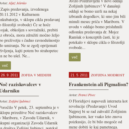
Avizo Pozdravljeni v novi oddaji
Avtor:
Aljaž Jelenko
Zofijinih ljubimcev! V današnji
(Zapis predavanja, izvedenega
oddaji se bomo uzrli na nekaj
20.11.2012 v Kulturnem
izbranih dogodkov, ki smo jim bili
inkubatorju, v sklopu cikla predavanj
minuli mesec priča v Mariboru. V
o filozofiji svobode) Če se hoče
uvodu v oddajo bomo prisluhnili
vojak, obkoljen s sovražniki, prebiti
odlomku predavanja dr. Mojce
iz obroča, mora združiti močno željo
Ramšak o konceptih časti, ki je
po preživetju s čudno ravnodušnostjo
potekalo v sklopu cikla o filozofiji
do umiranja. Ne se zgolj oprijemati
svobode...
življenja, kajti potem bo strahopetec
in ne bo ušel. Ne...
več
več
ZOFIJA V MEDIJIH
ZOFIJINA MODROST
26. 9. 2011
21. 5. 2011
Noč raziskovalcev v
Frankenstein ali Pigmalion?
Udarniku
Avtor:
Franci Pivec
O Floridijevi napovedi interneta kot
Avtor:
Zofijini ljubimci
revolucije (Predavanje) Uvod
Poročilo V petek, 23. septembra je v
Najprej bi se rad zahvalil Zofijinim
sklopu prireditve Noč raziskovalcev
ljubimcem, ker vsako leto znova
v Mariboru, v Zavodu Udarnik, v
poizkusijo, če bi bilo mogoče od
skupni organizaciji Zavoda Udarnik
mene dobiti še kaj pametnega.
in društva Zofijini ljubimci, potekal