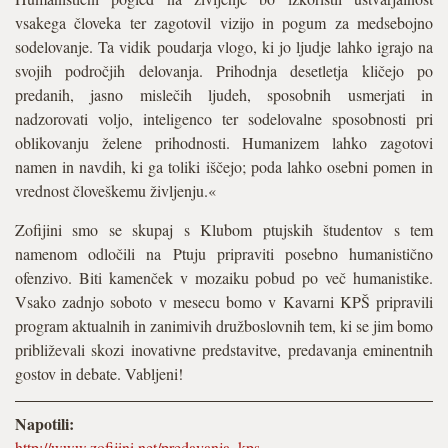
vsakega človeka ter zagotovil vizijo in pogum za medsebojno
sodelovanje. Ta vidik poudarja vlogo, ki jo ljudje lahko igrajo na
svojih področjih delovanja. Prihodnja desetletja kličejo po
predanih, jasno mislečih ljudeh, sposobnih usmerjati in
nadzorovati voljo, inteligenco ter sodelovalne sposobnosti pri
oblikovanju želene prihodnosti. Humanizem lahko zagotovi
namen in navdih, ki ga toliki iščejo; poda lahko osebni pomen in
vrednost človeškemu življenju.«
Zofijini smo se skupaj s Klubom ptujskih študentov s tem
namenom odločili na Ptuju pripraviti posebno humanistično
ofenzivo. Biti kamenček v mozaiku pobud po več humanistike.
Vsako zadnjo soboto v mesecu bomo v Kavarni KPŠ pripravili
program aktualnih in zanimivih družboslovnih tem, ki se jim bomo
približevali skozi inovativne predstavitve, predavanja eminentnih
gostov in debate. Vabljeni!
Napotili:
http://www.zofijini.net/predavanja_kps