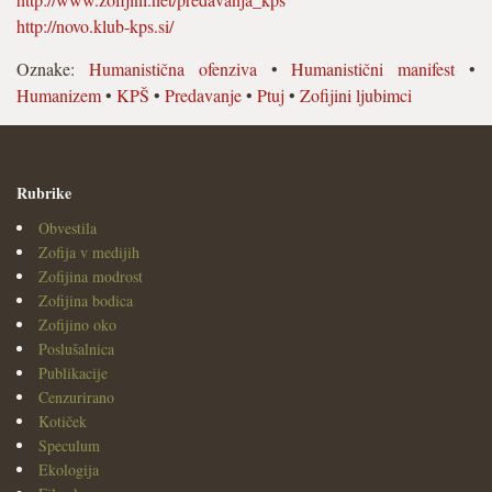
http://novo.klub-kps.si/
Oznake:
Humanistična ofenziva
•
Humanistični manifest
•
Humanizem
•
KPŠ
•
Predavanje
•
Ptuj
•
Zofijini ljubimci
Rubrike
Obvestila
Zofija v medijih
Zofijina modrost
Zofijina bodica
Zofijino oko
Poslušalnica
Publikacije
Cenzurirano
Kotiček
Speculum
Ekologija