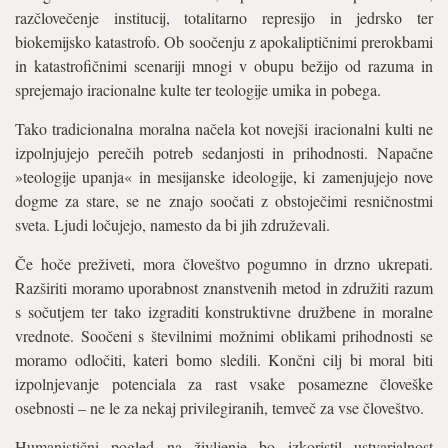
razčlovečenje institucij, totalitarno represijo in jedrsko ter
biokemijsko katastrofo. Ob soočenju z apokaliptičnimi prerokbami
in katastrofičnimi scenariji mnogi v obupu bežijo od razuma in
sprejemajo iracionalne kulte ter teologije umika in pobega.
Tako tradicionalna moralna načela kot novejši iracionalni kulti ne
izpolnjujejo perečih potreb sedanjosti in prihodnosti. Napačne
»teologije upanja« in mesijanske ideologije, ki zamenjujejo nove
dogme za stare, se ne znajo soočati z obstoječimi resničnostmi
sveta. Ljudi ločujejo, namesto da bi jih združevali.
Če hoče preživeti, mora človeštvo pogumno in drzno ukrepati.
Razširiti moramo uporabnost znanstvenih metod in združiti razum
s sočutjem ter tako izgraditi konstruktivne družbene in moralne
vrednote. Soočeni s številnimi možnimi oblikami prihodnosti se
moramo odločiti, kateri bomo sledili. Končni cilj bi moral biti
izpolnjevanje potenciala za rast vsake posamezne človeške
osebnosti – ne le za nekaj privilegiranih, temveč za vse človeštvo.
Humanistični pogled na življenje bo izkoristil ustvarjalnost