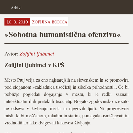
Arhivi
ZOFIJINA BODICA
16. 3. 2010
»Sobotna humanistična ofenziva«
Avtor:
Zofijini ljubimci
Zofijini ljubimci v KPŠ
Mesto Ptuj velja za eno najstarejših na slovenskem in se promovira
pod sloganom »zakladnica tisočletij in zibelka prihodnosti«. Če bi
pobližje pogledali dogajanje v mestu, bi le redki zaznali
intelektualni duh preteklih tisočletij. Bogato zgodovinsko izročilo
ne odseva v življenju mesta in njegovih ljudi. Ni progresivne
misli, ki bi meščanom, mladim in starim, pomagala osmišljevati in
vrednotiti ter tako dvigovati kakovost življenja.