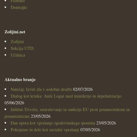
Filmsko
Donirajte
Zofijini.net
Zofijini
Sekcija UTD
Učilnica
Aktualno branje
Natečaj: Izviri zla v sodobni družbi
02/07/2026
Dialog kot krinka: Anže Logar med mimikrijo in depolarizacijo
05/06/2026
Inštitut Trivelis, zastraševanje in sankcije EU proti posameznikom in
posameznicam
23/05/2026
Dan upora kot vprašanje zgodovinskega spomina
23/05/2026
Pokojnine in delo kot socialni vprašanji
07/05/2026