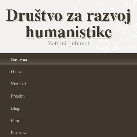
Društvo za razvoj
humanistike
Zofijini ljubimci
Naslovna
O nas
Kontakti
Projekti
Blogi
Forum
Povezave