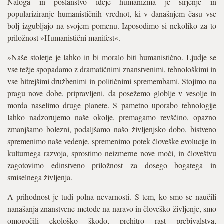
Naloga in poslanstvo ideje humanizma je širjenje in
populariziranje humanističnih vrednot, ki v današnjem času vse
bolj izgubljajo na svojem pomenu. Izposodimo si nekoliko za to
priložnost »Humanistični manifest«.
»Naše stoletje je lahko in bi moralo biti humanistično. Ljudje se
vse težje spopadamo z dramatičnimi znanstvenimi, tehnološkimi in
vse hitrejšimi družbenimi in političnimi spremembami. Stojimo na
pragu nove dobe, pripravljeni, da posežemo globlje v vesolje in
morda naselimo druge planete. S pametno uporabo tehnologije
lahko nadzorujemo naše okolje, premagamo revščino, opazno
zmanjšamo bolezni, podaljšamo našo življenjsko dobo, bistveno
spremenimo naše vedenje, spremenimo potek človeške evolucije in
kulturnega razvoja, sprostimo neizmerne nove moči, in človeštvu
zagotovimo edinstveno priložnost za dosego bogatega in
smiselnega življenja.
A prihodnost je tudi polna nevarnosti. S tem, ko smo se naučili
nanašanja znanstvene metode na naravo in človeško življenje, smo
omogočili ekološko škodo, prehitro rast prebivalstva,