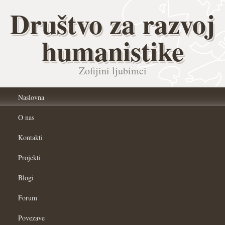
Društvo za razvoj
humanistike
Zofijini ljubimci
Naslovna
O nas
Kontakti
Projekti
Blogi
Forum
Povezave