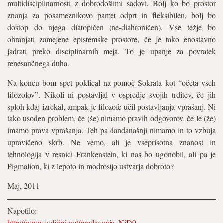
multidisciplinarnosti z dobrodošlimi sadovi. Bolj ko bo prostor
znanja za posameznikovo pamet odprt in fleksibilen, bolj bo
dostop do njega diatopičen (ne-diahroničen). Vse težje bo
ohranjati zamejene epistemske prostore, če je tako enostavno
jadrati preko disciplinarnih meja. To je upanje za povratek
renesančnega duha.
Na koncu bom spet poklical na pomoč Sokrata kot “očeta vseh
filozofov”. Nikoli ni postavljal v ospredje svojih trditev, če jih
sploh kdaj izrekal, ampak je filozofe učil postavljanja vprašanj. Ni
tako usoden problem, če (še) nimamo pravih odgovorov, če le (že)
imamo prava vprašanja. Teh pa dandanašnji nimamo in to vzbuja
upravičeno skrb. Ne vemo, ali je vseprisotna znanost in
tehnologija v resnici Frankenstein, ki nas bo ugonobil, ali pa je
Pigmalion, ki z lepoto in modrostjo ustvarja dobroto?
Maj, 2011
Napotilo:
http://www.zofijini.net/predavanja_NiD9