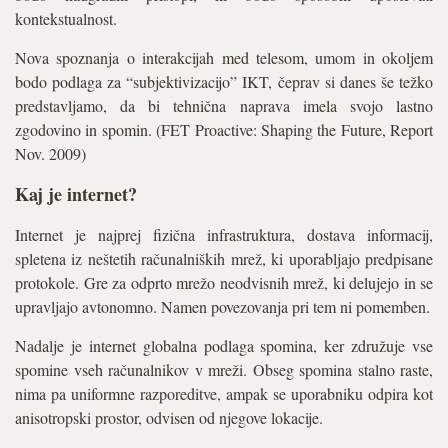
kontekstualnost.
Nova spoznanja o interakcijah med telesom, umom in okoljem
bodo podlaga za “subjektivizacijo” IKT, čeprav si danes še težko
predstavljamo, da bi tehnična naprava imela svojo lastno
zgodovino in spomin. (FET Proactive: Shaping the Future, Report
Nov. 2009)
Kaj je internet?
Internet je najprej fizična infrastruktura, dostava informacij,
spletena iz neštetih računalniških mrež, ki uporabljajo predpisane
protokole. Gre za odprto mrežo neodvisnih mrež, ki delujejo in se
upravljajo avtonomno. Namen povezovanja pri tem ni pomemben.
Nadalje je internet globalna podlaga spomina, ker združuje vse
spomine vseh računalnikov v mreži. Obseg spomina stalno raste,
nima pa uniformne razporeditve, ampak se uporabniku odpira kot
anisotropski prostor, odvisen od njegove lokacije.