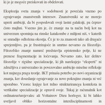
ki jo je mogoče preiskovati in obdelovati.
Eksplozija sveta znanja v sodobnosti je povečala vnemo po
ograjevanju znanstvenih interesov. Znanstveniki se ne morejo
upreti ambiciji, da bi gospodovali svoji lastni galaksiji, pa čeprav
čisto majhni. Vseeno jim je, če znanje na ta način bolj kot na
univerzum spominja na rimske katakombe z milijoni niš, v katerih
se smradijo odložena okostja. Če je to za znanosti tako ali drugače
sprejemljivo, pa je frustrirajoče in smrtno nevarno za filozofijo.
Filozofsko znanje namreč predstavlja epistemsko polje, ki ne
prenese fragmentacije in ločevanja. Nevarno zato, ker delitev
filozofije v rigidne specializacije, ki jih narekujejo “eksperti” ni
združljiva z univerzalno in povezovalno ambicijo miselne refleksije
kot nujnega praga teorije. IKT prinaša potrebo po novi organizaciji
znanja, ker dosedanje ograjevanje za novo pokrajino znanja ni več
uporabno. Vzorec knjige kot trdno strukturiranega konteksta in
vertikalne specializacije je opravil svoje. Tukaj je računalnik kot
ordinateur/urejevalec ali Voltaireov Dieu horloger, ki bi lahko
uveljavil obliko horizontalne interdisciplinarnosti in