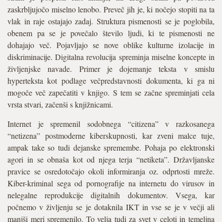
zaskrbljujočo miselno lenobo. Preveč jih je, ki nočejo stopiti na ta
vlak in raje ostajajo zadaj. Struktura pismenosti se je poglobila,
obenem pa se je povečalo število ljudi, ki te pismenosti ne
dohajajo več. Pojavljajo se nove oblike kulturne izolacije in
diskriminacije. Digitalna revolucija spreminja miselne koncepte in
življenjske navade. Primer je dojemanje teksta v smislu
hyperteksta kot podlage večpredstavnosti dokumenta, ki ga ni
mogoče več zapečatiti v knjigo. S tem se začne spreminjati cela
vrsta stvari, začenši s knjižnicami.
Internet je spremenil sodobnega “citizena” v razkosanega
“netizena” postmoderne kiberskupnosti, kar zveni malce tuje,
ampak take so tudi dejanske spremembe. Pohaja po elektronski
agori in se obnaša kot od njega terja “netiketa”. Državljanske
pravice se osredotočajo okoli informiranja oz. odprtosti mreže.
Kiber-kriminal sega od pornografije na internetu do virusov in
nelegalne reprodukcije digitalnih dokumentov. Vsega, kar
počnemo v življenju se je dotaknila IKT in vse se je v večji ali
manjši meri spremenilo. To velja tudi za svet v celoti in temeljna