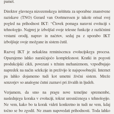
pamet.
Direktor glavnega nizozemskega inštituta za uporabne znanstvene
raziskave (TNO) Gerard van Oortmerssen je takole orisal svoj
pogled na prihodnost IKT: “Človek pomaga naravni evoluciji s
tehnologijo. Najprej je izboljšal svoje telesne funkcije z različnimi
vrstami orodij, naprav in načrtov, sedaj pa z uporabo IKT
izboljšuje svoje možgane in sistem čutil.
Razvoj IKT je nekakšna reminiscenca evolucijskega procesa.
Opazujemo lahko naraščajočo kompleksnost. Kratki in pogosti
produkcijski cikli, povezani s tržnim mehanizmom, vzpodbujajo
napredek na način selekcije in preživijo le najsposobnejši. Internet
pa lahko dojamemo tudi kot umetni živčni sistem. Mreže
senzorjev so analogne čutni zaznavi pri živalih in ljudeh.
Verjamem, da smo na pragu nove temeljne spremembe,
naslednjega koraka v evoluciji, tokrat uresničenega s tehnologijo.
Ne vem, kako bo ta korak videti konkretno in tudi ne vem, kdaj
točno se bo zgodil. Ne znam napovedati prihodnosti. Toda lahko