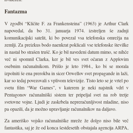
Fantazma
V zgodbi “Kličite F. za Frankensteina” (1963) je Arthur Clark
napovedal, da bo 31. januarja 1974. izstreljen še zadnji
komunikacijski satelit, ki bo povezal vsa telefonska omrežja na
zemlji. Za preizkus bodo naenkrat poklicali vse telefonske številke
in nastal bo strašen trušč. Ko je bil navedeni datum mimo, se nihče
več ni spomnil Clarka, ker je bil ves svet očaran z Applovim
osebnim računalnikom. Prišlo je leto 1984., ko bi se morala
izpolniti še ena prerokba in sicer Orwellov svet propagande in laži,
kar so tedaj povezovali s vplivom televizije. Tisto leto se je vrtel po
svetu film “War Games”, v katerem je neki najstnik vdrl v
Pentagonov računalniški sistem ter pripeljal svet na rob tretje
svetovne vojne. Ljudi je zaskrbela nepreračunljivost mladine, niso
pa opazili, da je možno upravljanje računalnikov na daljavo.
Za ameriško vojsko računalniške mreže že dolgo niso bile več
fantastika, saj je že od konca šestdesetih obstajala agencija ARPA,