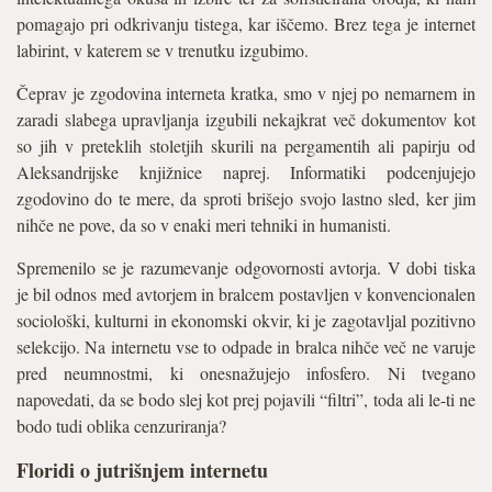
pomagajo pri odkrivanju tistega, kar iščemo. Brez tega je internet
labirint, v katerem se v trenutku izgubimo.
Čeprav je zgodovina interneta kratka, smo v njej po nemarnem in
zaradi slabega upravljanja izgubili nekajkrat več dokumentov kot
so jih v preteklih stoletjih skurili na pergamentih ali papirju od
Aleksandrijske knjižnice naprej. Informatiki podcenjujejo
zgodovino do te mere, da sproti brišejo svojo lastno sled, ker jim
nihče ne pove, da so v enaki meri tehniki in humanisti.
Spremenilo se je razumevanje odgovornosti avtorja. V dobi tiska
je bil odnos med avtorjem in bralcem postavljen v konvencionalen
sociološki, kulturni in ekonomski okvir, ki je zagotavljal pozitivno
selekcijo. Na internetu vse to odpade in bralca nihče več ne varuje
pred neumnostmi, ki onesnažujejo infosfero. Ni tvegano
napovedati, da se bodo slej kot prej pojavili “filtri”, toda ali le-ti ne
bodo tudi oblika cenzuriranja?
Floridi o jutrišnjem internetu