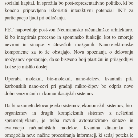
socialni kapital. In sprožila bo post-reprezentativno politiko, ki bo
končno pripravljena izkoristiti interaktivni potencial IKT za
participacijo ljudi pri odločanju.
FET napoveduje post-von Neumannsko računalniško arhitekturo,
ki bo integrirala procesno in spominsko funkcijo, kot to zmorejo
nevroni in sinapse v človeških možganih. Nano-elektronske
komponente za to že obstajajo. Nova spoznanja o delovanju
možganov opozarjajo, da so bistveno bolj plastični in prilagodljivi
kot se je mislilo doslej.
Uporaba molekul, bio-molekul, nano-delcev, kvantnih pik,
karbonskih nano-cevi pri gradnji mikro-čipov bo odprla novo
dobo senzoričnih in komunikacijskih sistemov.
Da bi razumeli delovanje eko-sistemov, ekonomskih sistemov, bio-
organizmov in drugih kompleksnih sistemov z neštetimi
spremenljivkami, je treba razviti avtomatizirano sintezo in
evalvacijo računalniških modelov. Kvantna dinamika bo
omogočila nove načine procesiranja informacij, ki sedaj poteka le