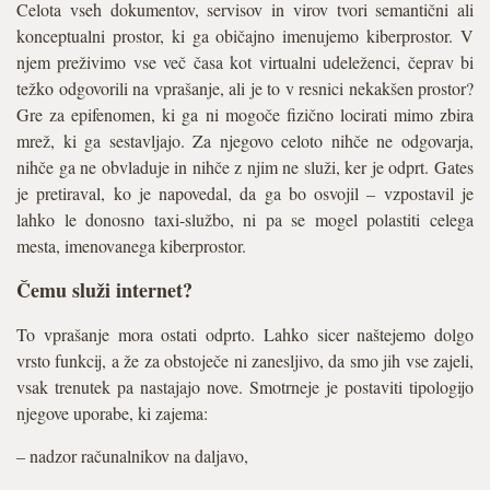
Celota vseh dokumentov, servisov in virov tvori semantični ali
konceptualni prostor, ki ga običajno imenujemo kiberprostor. V
njem preživimo vse več časa kot virtualni udeleženci, čeprav bi
težko odgovorili na vprašanje, ali je to v resnici nekakšen prostor?
Gre za epifenomen, ki ga ni mogoče fizično locirati mimo zbira
mrež, ki ga sestavljajo. Za njegovo celoto nihče ne odgovarja,
nihče ga ne obvladuje in nihče z njim ne služi, ker je odprt. Gates
je pretiraval, ko je napovedal, da ga bo osvojil – vzpostavil je
lahko le donosno taxi-službo, ni pa se mogel polastiti celega
mesta, imenovanega kiberprostor.
Čemu služi internet?
To vprašanje mora ostati odprto. Lahko sicer naštejemo dolgo
vrsto funkcij, a že za obstoječe ni zanesljivo, da smo jih vse zajeli,
vsak trenutek pa nastajajo nove. Smotrneje je postaviti tipologijo
njegove uporabe, ki zajema:
– nadzor računalnikov na daljavo,