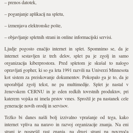
– prenos datotek,
– poganjanje aplikacij na spletu,
– izmenjava elektronske pošte,
– objavljanje spletnih strani in online informacijski servisi.
Ljudje pogosto enačijo internet in splet. Spomnimo se, da je
internet sestavljen iz treh delov, splet pa je zgolj in samo
organizacija kiberprostora. Pred spletom je skušal to nalogo
opravljati gopher, ki so ga leta 1991 razvili na Univerzi Minnesota
kot sistem za preiskovanje dokumentov. Pokopalo ga je to, da je
uporabljal zgolj tekst, ne pa multimedije. Splet je nastal v
ženevskem CERNU in je eden redkih tovrstnih produktov, pri
katerem vojska ni imela prstov vmes. Sprožil je pa nastanek cele
generacije novih orodij in servisov.
Težko bi danes našli bolj izzivalno vprašanje od tega, kako
internet vpliva na naravo in razvoj organizacije znanja. Na eni
strani je pospešil rast znanja, na drugi strani pa povzroča