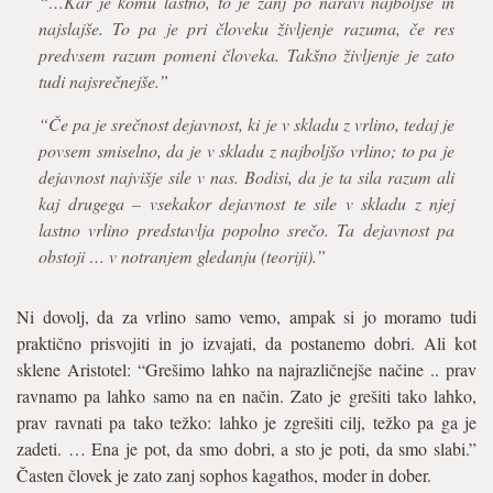
“…Kar je komu lastno, to je zanj po naravi najboljše in
najslajše. To pa je pri človeku življenje razuma, če res
predvsem razum pomeni človeka. Takšno življenje je zato
tudi najsrečnejše.”
“Če pa je srečnost dejavnost, ki je v skladu z vrlino, tedaj je
povsem smiselno, da je v skladu z najboljšo vrlino; to pa je
dejavnost najvišje sile v nas. Bodisi, da je ta sila razum ali
kaj drugega – vsekakor dejavnost te sile v skladu z njej
lastno vrlino predstavlja popolno srečo. Ta dejavnost pa
obstoji … v notranjem gledanju (teoriji).”
Ni dovolj, da za vrlino samo vemo, ampak si jo moramo tudi
praktično prisvojiti in jo izvajati, da postanemo dobri. Ali kot
sklene Aristotel: “Grešimo lahko na najrazličnejše načine .. prav
ravnamo pa lahko samo na en način. Zato je grešiti tako lahko,
prav ravnati pa tako težko: lahko je zgrešiti cilj, težko pa ga je
zadeti. … Ena je pot, da smo dobri, a sto je poti, da smo slabi.”
Časten človek je zato zanj sophos kagathos, moder in dober.