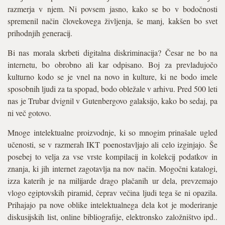
razmerja v njem. Ni povsem jasno, kako se bo v bodočnosti
spremenil način človekovega življenja, še manj, kakšen bo svet
prihodnjih generacij.
Bi nas morala skrbeti digitalna diskriminacija? Česar ne bo na
internetu, bo obrobno ali kar odpisano. Boj za prevladujočo
kulturno kodo se je vnel na novo in kulture, ki ne bodo imele
sposobnih ljudi za ta spopad, bodo obležale v arhivu. Pred 500 leti
nas je Trubar dvignil v Gutenbergovo galaksijo, kako bo sedaj, pa
ni več gotovo.
Mnoge intelektualne proizvodnje, ki so mnogim prinašale ugled
učenosti, se v razmerah IKT poenostavljajo ali celo izginjajo. Še
posebej to velja za vse vrste kompilacij in kolekcij podatkov in
znanja, ki jih internet zagotavlja na nov način. Mogočni katalogi,
izza katerih je na milijarde drago plačanih ur dela, prevzemajo
vlogo egiptovskih piramid, čeprav večina ljudi tega še ni opazila.
Prihajajo pa nove oblike intelektualnega dela kot je moderiranje
diskusijskih list, online bibliografije, elektronsko založništvo ipd..