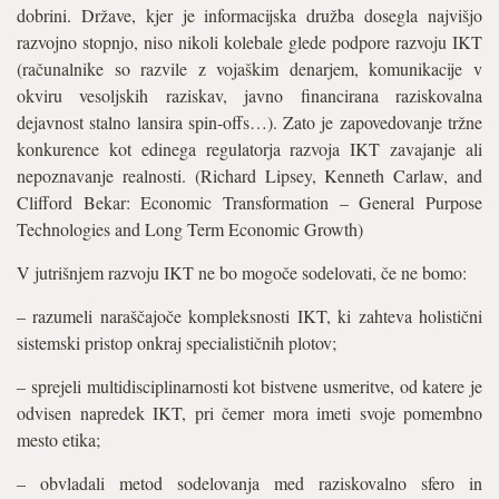
dobrini. Države, kjer je informacijska družba dosegla najvišjo
razvojno stopnjo, niso nikoli kolebale glede podpore razvoju IKT
(računalnike so razvile z vojaškim denarjem, komunikacije v
okviru vesoljskih raziskav, javno financirana raziskovalna
dejavnost stalno lansira spin-offs…). Zato je zapovedovanje tržne
konkurence kot edinega regulatorja razvoja IKT zavajanje ali
nepoznavanje realnosti. (Richard Lipsey, Kenneth Carlaw, and
Clifford Bekar: Economic Transformation – General Purpose
Technologies and Long Term Economic Growth)
V jutrišnjem razvoju IKT ne bo mogoče sodelovati, če ne bomo:
– razumeli naraščajoče kompleksnosti IKT, ki zahteva holistični
sistemski pristop onkraj specialističnih plotov;
– sprejeli multidisciplinarnosti kot bistvene usmeritve, od katere je
odvisen napredek IKT, pri čemer mora imeti svoje pomembno
mesto etika;
– obvladali metod sodelovanja med raziskovalno sfero in