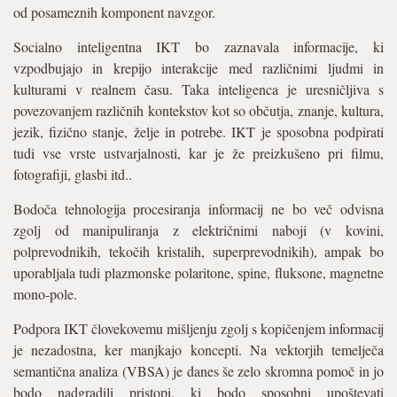
od posameznih komponent navzgor.
Socialno inteligentna IKT bo zaznavala informacije, ki
vzpodbujajo in krepijo interakcije med različnimi ljudmi in
kulturami v realnem času. Taka inteligenca je uresničljiva s
povezovanjem različnih kontekstov kot so občutja, znanje, kultura,
jezik, fizično stanje, želje in potrebe. IKT je sposobna podpirati
tudi vse vrste ustvarjalnosti, kar je že preizkušeno pri filmu,
fotografiji, glasbi itd..
Bodoča tehnologija procesiranja informacij ne bo več odvisna
zgolj od manipuliranja z električnimi naboji (v kovini,
polprevodnikih, tekočih kristalih, superprevodnikih), ampak bo
uporabljala tudi plazmonske polaritone, spine, fluksone, magnetne
mono-pole.
Podpora IKT človekovemu mišljenju zgolj s kopičenjem informacij
je nezadostna, ker manjkajo koncepti. Na vektorjih temelječa
semantična analiza (VBSA) je danes še zelo skromna pomoč in jo
bodo nadgradili pristopi, ki bodo sposobni upoštevati