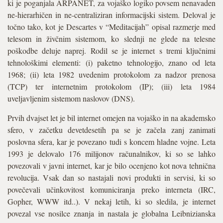
ki je poganjala ARPANET, za vojaško logiko povsem nenavaden
ne-hierarhičen in ne-centraliziran informacijski sistem. Deloval je
točno tako, kot je Descartes v “Meditacijah” opisal razmerje med
telesom in živčnim sistemom, ko slednji ne glede na telesne
poškodbe deluje naprej. Rodil se je internet s tremi ključnimi
tehnološkimi elementi: (i) paketno tehnologijo, znano od leta
1968; (ii) leta 1982 uvedenim protokolom za nadzor prenosa
(TCP) ter internetnim protokolom (IP); (iii) leta 1984
uveljavljenim sistemom naslovov (DNS).
Prvih dvajset let je bil internet omejen na vojaško in na akademsko
sfero, v začetku devetdesetih pa se je začela zanj zanimati
poslovna sfera, kar je povezano tudi s koncem hladne vojne. Leta
1993 je delovalo 176 milijonov računalnikov, ki so se lahko
povezovali v javni internet, kar je bilo ocenjeno kot nova tehnična
revolucija. Vsak dan so nastajali novi produkti in servisi, ki so
povečevali učinkovitost komuniciranja preko interneta (IRC,
Gopher, WWW itd..). V nekaj letih, ki so sledila, je internet
povezal vse nosilce znanja in nastala je globalna Leibnizianska