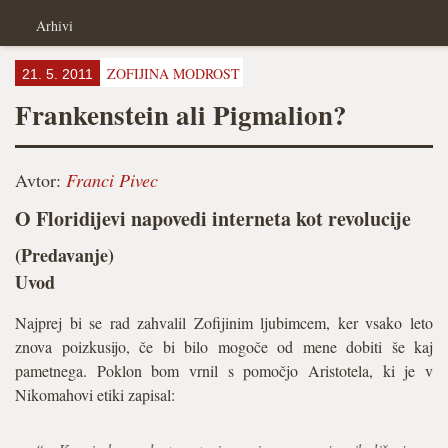
Arhivi
ZOFIJINA MODROST
21. 5. 2011
Frankenstein ali Pigmalion?
Avtor:
Franci Pivec
O Floridijevi napovedi interneta kot revolucije
(Predavanje)
Uvod
Najprej bi se rad zahvalil Zofijinim ljubimcem, ker vsako leto
znova poizkusijo, če bi bilo mogoče od mene dobiti še kaj
pametnega. Poklon bom vrnil s pomočjo Aristotela, ki je v
Nikomahovi etiki zapisal: