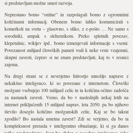
si predstavljam možne smeri razvoja.
Neprestano bomo “online” in razpolagali bomo z ogromnimi
količinami informacij. Obenem bomo lahko komunicirali s
komerkoli na svetu – glasovno, s sliko, z e-pošto … Ne samo s
sorodniki, ampak s slehernikom. Preko spletnih povezav,
klepetalnic, wikijev ipd.. bomo izmenjevali informacije s vsemi.
Povezanost milijard človeških pameti vodi k neke vrste vzajemni,
skupni zavesti, čeprav si ne znam predstavljati, kaj to v resnici
zajema.
Na drugi strani se z neverjetno hitrostjo množijo naprave z
nekakšno inteligenco, ki so povezane z internetom. Človeški
možgani vsebujejo 100 milijard celic in ta količina očitno zadošča
za nastanek zavesti. Vemo, da bo v naslednjih nekaj letih na
internet priključenih 15 milijard naprav, leta 2050. pa bo njihovo
število doseglo količino možganskih celic. Kaj se bo takrat
zgodilo? Bo nastala umetna zavest? Zdi se verjetno, da bo ta
kompleksnost prerasla v inteligentno obnašanje, ki si ga danes
težko predstavljamo. Svet bo obdan z noosfero inteligence, tako