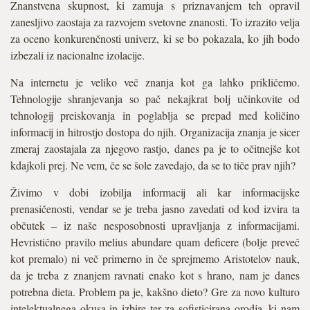
Znanstvena skupnost, ki zamuja s priznavanjem teh opravil
zanesljivo zaostaja za razvojem svetovne znanosti. To izrazito velja
za oceno konkurenčnosti univerz, ki se bo pokazala, ko jih bodo
izbezali iz nacionalne izolacije.
Na internetu je veliko več znanja kot ga lahko prikličemo.
Tehnologije shranjevanja so pač nekajkrat bolj učinkovite od
tehnologij preiskovanja in poglablja se prepad med količino
informacij in hitrostjo dostopa do njih. Organizacija znanja je sicer
zmeraj zaostajala za njegovo rastjo, danes pa je to očitnejše kot
kdajkoli prej. Ne vem, če se šole zavedajo, da se to tiče prav njih?
Živimo v dobi izobilja informacij ali kar informacijske
prenasičenosti, vendar se je treba jasno zavedati od kod izvira ta
občutek – iz naše nesposobnosti upravljanja z informacijami.
Hevristično pravilo melius abundare quam deficere (bolje preveč
kot premalo) ni več primerno in če sprejmemo Aristotelov nauk,
da je treba z znanjem ravnati enako kot s hrano, nam je danes
potrebna dieta. Problem pa je, kakšno dieto? Gre za novo kulturo
intelektualnega okusa in izbire ter za sofisticirana orodja, ki nam