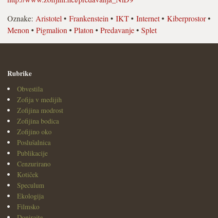
Oznake:
Aristotel
•
Frankenstein
•
IKT
•
Internet
•
Kiberprostor
•
Menon
•
Pigmalion
•
Platon
•
Predavanje
•
Splet
Rubrike
Obvestila
Zofija v medijih
Zofijina modrost
Zofijina bodica
Zofijino oko
Poslušalnica
Publikacije
Cenzurirano
Kotiček
Speculum
Ekologija
Filmsko
Donirajte