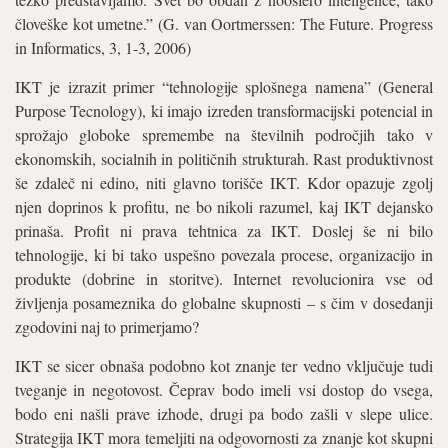
človeške kot umetne.” (G. van Oortmerssen: The Future. Progress
in Informatics, 3, 1-3, 2006)
IKT je izrazit primer “tehnologije splošnega namena” (General
Purpose Tecnology), ki imajo izreden transformacijski potencial in
sprožajo globoke spremembe na številnih področjih tako v
ekonomskih, socialnih in političnih strukturah. Rast produktivnost
še zdaleč ni edino, niti glavno torišče IKT. Kdor opazuje zgolj
njen doprinos k profitu, ne bo nikoli razumel, kaj IKT dejansko
prinaša. Profit ni prava tehtnica za IKT. Doslej še ni bilo
tehnologije, ki bi tako uspešno povezala procese, organizacijo in
produkte (dobrine in storitve). Internet revolucionira vse od
življenja posameznika do globalne skupnosti – s čim v dosedanji
zgodovini naj to primerjamo?
IKT se sicer obnaša podobno kot znanje ter vedno vključuje tudi
tveganje in negotovost. Čeprav bodo imeli vsi dostop do vsega,
bodo eni našli prave izhode, drugi pa bodo zašli v slepe ulice.
Strategija IKT mora temeljiti na odgovornosti za znanje kot skupni