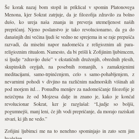
Še korak nazaj bom stopil in priklical v spomin Platonovega
Menona, kjer Sokrat zatrjuje, da je filozofija zdravilo za bolno
dušo, ko ureja naša znanja in preverja utemeljenost naših
prepričanj. Njeno poslanstvo je tako revolucionarno, da ga do
današnjih dni večina ljudi še vedno ne sprejema in se raje prepušča
razvadi, da miselni napor nadomešča z religioznim ali para-
religioznim ritualom. Namesto, da bi prišli k Zofijinim ljubimcem,
si ljudje “zdravijo duše” v ekstatičnih druženjih, obrednih plesih,
skupinskih orgijah, na posebnih romanjih, s zamaknjenimi
meditacijami, samo-trpinčenjem, celo s samo-pohabljenjem, z
nevarnimi pohodi v divjino na različnim nadmorskih višinah ali
pod morjem itd… Ponudba menijev za nadomeščanje filozofije je
neizčrpna že od Mojzesa dalje in znano je, kako je končal
revolucionar Sokrat, ker je razglašal: “Ljudje so boljši,
pogumnejši, manj leni, če jih vodi prepričanje, da morajo raziskati
stvari, ki jih ne vedo.”
Zofijini ljubimci me na to nenehno spominjajo in zato sem jim
hvaležen.