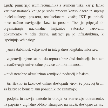
Ljudje primerjajo izum računalnika z izumom tiska, kar je lahko
varljivo: nastanek knjige je sledil procesu konsolidacije in širjenja
intelektualnega prostora, revolucionarni značaj IKT pa prinaša
nove načine navigacije skozi ta prostor. Tisk je pripeljal do
organiziranja nacionalne knjižnice avtorsko varovanih
dokumentov v neki državi, internet pa je infrastruktura, ki
izpolnjuje več nalog:
– jamči stabilnost, veljavnost in integralnost digitalne infosfere;
– zagotavlja njeno stalno dostopnost brez diskriminacije in s tem
uresničevanje univerzalne pravice do informiranosti;
– nudi nenehno aktualiziran zemljevid področij infosfere;
– širi število in kakovost online dostopnih virov, še posebej tistih,
za katere se komercialni ponudniki ne zanimajo;
– podpira in razvija metode in orodja za konverzijo dokumentov
na papirju v digitalno obliko, shranjeno na mreži, dostopno za vse,