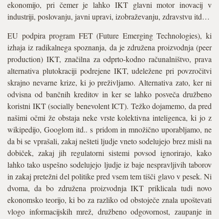
ekonomijo, pri čemer je lahko IKT glavni motor inovacij v
industriji, poslovanju, javni upravi, izobraževanju, zdravstvu itd…
EU podpira program FET (Future Emerging Technologies), ki
izhaja iz radikalnega spoznanja, da je združena proizvodnja (peer
production) IKT, značilna za odprto-kodno računalništvo, prava
alternativa plutokraciji podrejene IKT, udeležene pri povzročitvi
skrajno nevarne krize, ki jo preživljamo. Alternativa zato, ker ni
odvisna od bančnih kreditov in ker se lahko posveča družbeno
koristni IKT (socially benevolent ICT). Težko dojamemo, da pred
našimi očmi že obstaja neke vrste kolektivna inteligenca, ki jo z
wikipedijo, Googlom itd.. s pridom in množično uporabljamo, ne
da bi se vprašali, zakaj nešteti ljudje vneto sodelujejo brez misli na
dobiček, zakaj jih regulatorni sistemi povsod ignorirajo, kako
lahko tako uspešno sodelujejo ljudje iz baje nespravljivih taborov
in zakaj pretežni del politike pred vsem tem tišči glavo v pesek. Ni
dvoma, da bo združena proizvodnja IKT priklicala tudi novo
ekonomsko teorijo, ki bo za razliko od obstoječe znala upoštevati
vlogo informacijskih mrež, družbeno odgovornost, zaupanje in