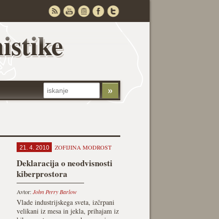
istike
ZOFIJINA MODROST
21. 4. 2010
Deklaracija o neodvisnosti
kiberprostora
Avtor:
John Perry Barlow
Vlade industrijskega sveta, izčrpani
velikani iz mesa in jekla, prihajam iz