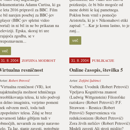
dokumentarista Adamu Curtisa, ki ga
poizkusijo, če bi bilo mogoče od
je leta 2016 pripravil za BBC. Film
mene dobiti še kaj pametnega.
je bil narejen posebej za BBC-jev
Poklon bom vrnil s pomočjo
iplayer (BBC-jev spletni video
Aristotela, ki je v Nikomahovi etiki
portal) in ni bil in ne bo prikazan na
zapisal: “…Kar je komu lastno, to je
televiziji. Epska, skoraj tri ure
zanj...
trajajoča zgodba, se v
prepoznavnem...
več
več
ZOFIJINA MODROST
PUBLIKACIJE
31. 8. 2004
31. 8. 2004
Virtualna resničnost
Online časopis, številka 5
Avtor:
Robert Petrovič
Avtor:
Zofijini ljubimci
“Virtualna resničnost (VR), kot
Vsebina: Uvodnik (Robert Petrovič)
najaktualnejša možnost tehničnega
Vpeljava Kognitivna znanost
preoblikovanja telesa, ki telo podvoji
(Ludwig Wittgenstein) Filozofske
in delno imaginira, verjetno pomeni
raziskave (Robert Petrovič) P.F.
nek odvzem moči, toda tudi
Strawson – Resnica (Robert
izpopolnitev telesa. Zdaj se brez
Petrovič) Supervenienca via
nevarnosti lahko gibljem tudi v
redukcionizem (Robert Petrovič)
območjih, nevarnih za moje naravno
Zora živih mrličev (Robert Petrovič)
telo. Ta Jaz, stanje zavesti, potrebuje
Modeli zavesti Ali stroji mislijo?