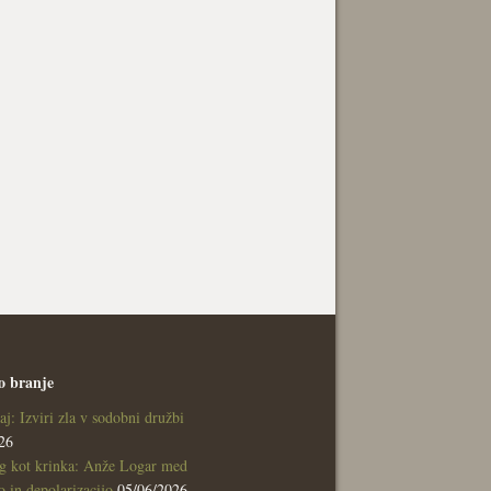
o branje
aj: Izviri zla v sodobni družbi
26
g kot krinka: Anže Logar med
 in depolarizacijo
05/06/2026