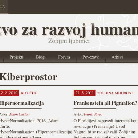
ICA
vo za razvoj human
Zofijini ljubimci
Projekti
Blogi
Forum
Povezave
Arhivi
Kiberprostor
KOTIČEK
ZOFIJINA MODROST
2. 2. 2019
21. 5. 2011
Hipernormalizacija
Frankenstein ali Pigmalion?
Avtor:
Adam Curtis
Avtor:
Franci Pivec
HyperNormalisation, 2016, Adam
O Floridijevi napovedi interneta kot
Curtis
revolucije (Predavanje) Uvod
HyperNormalisation (Hipernormalizacija)
Najprej bi se rad zahvalil Zofijinim
je video-esej angleškega
ljubimcem, ker vsako leto znova