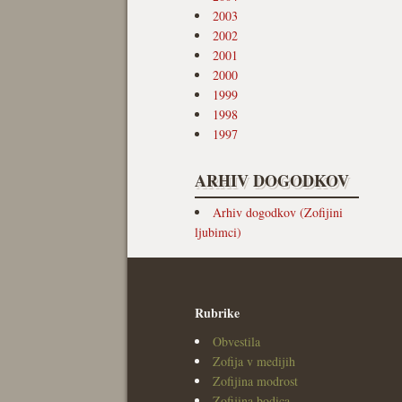
2003
2002
2001
2000
1999
1998
1997
ARHIV DOGODKOV
Arhiv dogodkov (Zofijini
ljubimci)
Rubrike
Obvestila
Zofija v medijih
Zofijina modrost
Zofijina bodica