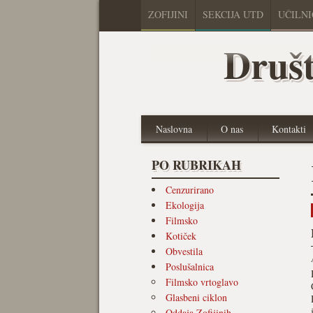
ZOFIJINI
SEKCIJA UTD
UČILN
Društ
Naslovna
O nas
Kontakti
PO RUBRIKAH
Cenzurirano
Ekologija
Filmsko
Kotiček
Obvestila
Poslušalnica
Filmsko vrtoglavo
Glasbeni ciklon
Oddaja Zofijinih