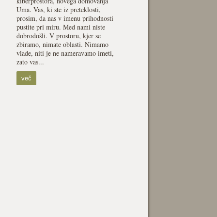
kiberprostora, novega domovanja
Uma. Vas, ki ste iz preteklosti,
prosim, da nas v imenu prihodnosti
pustite pri miru. Med nami niste
dobrodošli. V prostoru, kjer se
zbiramo, nimate oblasti. Nimamo
vlade, niti je ne nameravamo imeti,
zato vas...
več