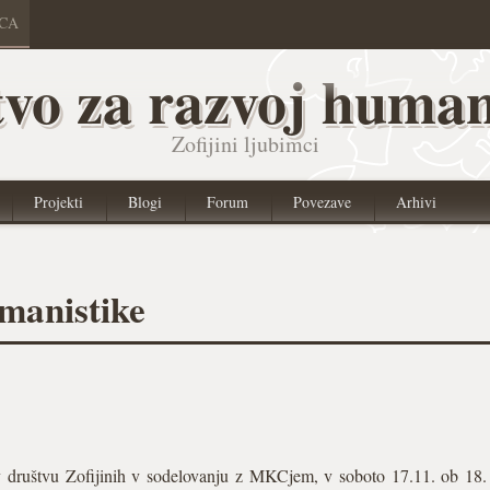
ICA
vo za razvoj human
Zofijini ljubimci
Projekti
Blogi
Forum
Povezave
Arhivi
manistike
 v društvu Zofijinih v sodelovanju z MKCjem, v soboto 17.11. ob 18.