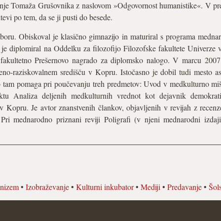
nje Tomaža Grušovnika z naslovom »Odgovornost humanistike«. V pred
evi po tem, da se ji pusti do besede.
boru. Obiskoval je klasično gimnazijo in maturiral s programa medn
je je diplomiral na Oddelku za filozofijo Filozofske fakultete Univerze
 fakultetno Prešernovo nagrado za diplomsko nalogo. V marcu 2007 
eno-raziskovalnem središču v Kopru. Istočasno je dobil tudi mesto as
o tam pomaga pri poučevanju treh predmetov: Uvod v medkulturno mišlje
ktu Analiza deljenih medkulturnih vrednot kot dejavnik demokrati
v Kopru. Je avtor znanstvenih člankov, objavljenih v revijah z recen
 Pri mednarodno priznani reviji Poligrafi (v njeni mednarodni izdaji
nizem
•
Izobraževanje
•
Kulturni inkubator
•
Mediji
•
Predavanje
•
Šol