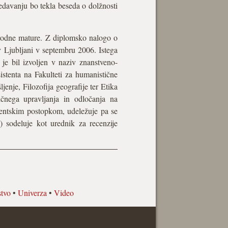
avanju bo tekla beseda o dolžnosti
arodne mature. Z diplomsko nalogo o
 v Ljubljani v septembru 2006. Istega
je bil izvoljen v naziv znanstveno-
istenta na Fakulteti za humanistične
nje, Filozofija geografije ter Etika
čnega upravljanja in odločanja na
zentskim postopkom, udeležuje pa se
) sodeluje kot urednik za recenzije
stvo
•
Univerza
•
Video