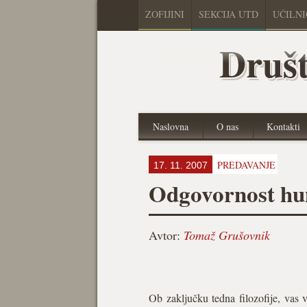
ZOFIJINI
SEKCIJA UTD
UČILN
Društ
Naslovna
O nas
Kontakti
PREDAVANJE
17. 11. 2007
Odgovornost hu
Avtor:
Tomaž Grušovnik
Ob zaključku tedna filozofije, vas