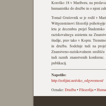
Koroško 18 v Mariboru, na predava
humanistike do družbe in o njeni zaht
Tomaž Grušovnik se je rodil v Mari
Wittgensteinovi filozofiji psihologi
leta je decembra prejel Študentsko
raziskovalnega asistenta na Znanstv
študije, prav tako v Kopru. Trenutn
in družba. Sodeluje tudi na proje
Znanstveno-raziskovalnem središču 
tudi raznih znanstvenih konferenc.
publikacij.
Napotilo:
http://zofijini.net/oko_odgovornost/
Oznake:
Družba
•
Filozofija
•
Huma