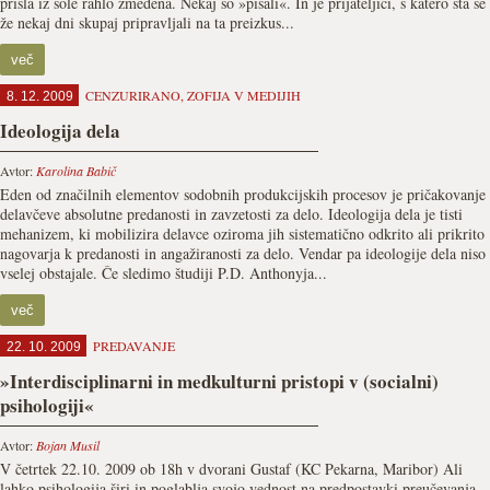
prišla iz šole rahlo zmedena. Nekaj so »pisali«. In je prijateljici, s katero sta se
že nekaj dni skupaj pripravljali na ta preizkus...
več
CENZURIRANO
,
ZOFIJA V MEDIJIH
8. 12. 2009
Ideologija dela
Avtor:
Karolina Babič
Eden od značilnih elementov sodobnih produkcijskih procesov je pričakovanje
delavčeve absolutne predanosti in zavzetosti za delo. Ideologija dela je tisti
mehanizem, ki mobilizira delavce oziroma jih sistematično odkrito ali prikrito
nagovarja k predanosti in angažiranosti za delo. Vendar pa ideologije dela niso
vselej obstajale. Če sledimo študiji P.D. Anthonyja...
več
PREDAVANJE
22. 10. 2009
»Interdisciplinarni in medkulturni pristopi v (socialni)
psihologiji«
Avtor:
Bojan Musil
V četrtek 22.10. 2009 ob 18h v dvorani Gustaf (KC Pekarna, Maribor) Ali
lahko psihologija širi in poglablja svojo vednost na predpostavki preučevanja