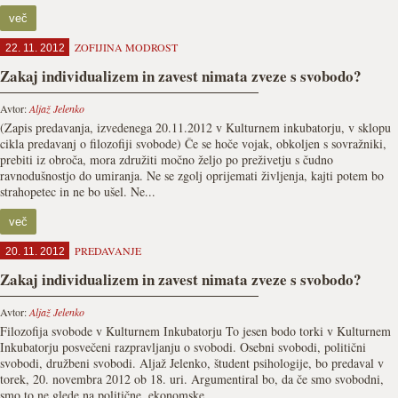
več
ZOFIJINA MODROST
22. 11. 2012
Zakaj individualizem in zavest nimata zveze s svobodo?
Avtor:
Aljaž Jelenko
(Zapis predavanja, izvedenega 20.11.2012 v Kulturnem inkubatorju, v sklopu
cikla predavanj o filozofiji svobode) Če se hoče vojak, obkoljen s sovražniki,
prebiti iz obroča, mora združiti močno željo po preživetju s čudno
ravnodušnostjo do umiranja. Ne se zgolj oprijemati življenja, kajti potem bo
strahopetec in ne bo ušel. Ne...
več
PREDAVANJE
20. 11. 2012
Zakaj individualizem in zavest nimata zveze s svobodo?
Avtor:
Aljaž Jelenko
Filozofija svobode v Kulturnem Inkubatorju To jesen bodo torki v Kulturnem
Inkubatorju posvečeni razpravljanju o svobodi. Osebni svobodi, politični
svobodi, družbeni svobodi. Aljaž Jelenko, študent psihologije, bo predaval v
torek, 20. novembra 2012 ob 18. uri. Argumentiral bo, da če smo svobodni,
smo to ne glede na politične, ekonomske...