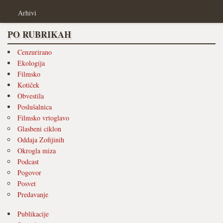
Arhivi
PO RUBRIKAH
Cenzurirano
Ekologija
Filmsko
Kotiček
Obvestila
Poslušalnica
Filmsko vrtoglavo
Glasbeni ciklon
Oddaja Zofijinih
Okrogla miza
Podcast
Pogovor
Posvet
Predavanje
Publikacije