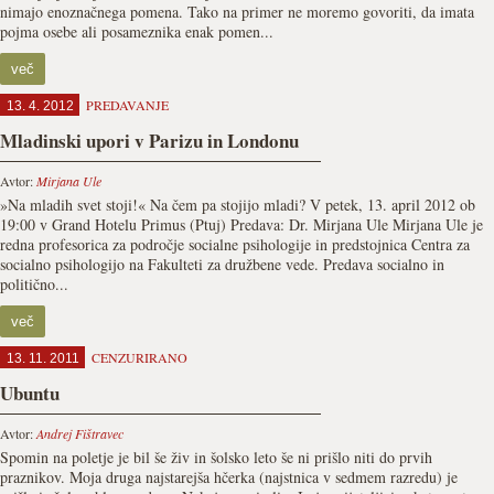
nimajo enoznačnega pomena. Tako na primer ne moremo govoriti, da imata
pojma osebe ali posameznika enak pomen...
več
PREDAVANJE
13. 4. 2012
Mladinski upori v Parizu in Londonu
Avtor:
Mirjana Ule
»Na mladih svet stoji!« Na čem pa stojijo mladi? V petek, 13. april 2012 ob
19:00 v Grand Hotelu Primus (Ptuj) Predava: Dr. Mirjana Ule Mirjana Ule je
redna profesorica za področje socialne psihologije in predstojnica Centra za
socialno psihologijo na Fakulteti za družbene vede. Predava socialno in
politično...
več
CENZURIRANO
13. 11. 2011
Ubuntu
Avtor:
Andrej Fištravec
Spomin na poletje je bil še živ in šolsko leto še ni prišlo niti do prvih
praznikov. Moja druga najstarejša hčerka (najstnica v sedmem razredu) je