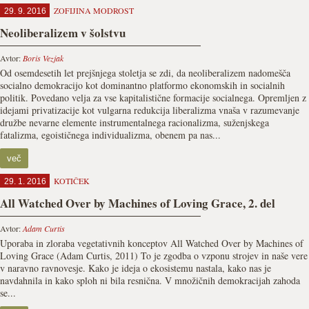
ZOFIJINA MODROST
29. 9. 2016
Neoliberalizem v šolstvu
Avtor:
Boris Vezjak
Od osemdesetih let prejšnjega stoletja se zdi, da neoliberalizem nadomešča
socialno demokracijo kot dominantno platformo ekonomskih in socialnih
politik. Povedano velja za vse kapitalistične formacije socialnega. Opremljen z
idejami privatizacije kot vulgarna redukcija liberalizma vnaša v razumevanje
družbe nevarne elemente instrumentalnega racionalizma, suženjskega
fatalizma, egoističnega individualizma, obenem pa nas...
več
KOTIČEK
29. 1. 2016
All Watched Over by Machines of Loving Grace, 2. del
Avtor:
Adam Curtis
Uporaba in zloraba vegetativnih konceptov All Watched Over by Machines of
Loving Grace (Adam Curtis, 2011) To je zgodba o vzponu strojev in naše vere
v naravno ravnovesje. Kako je ideja o ekosistemu nastala, kako nas je
navdahnila in kako sploh ni bila resnična. V množičnih demokracijah zahoda
se...