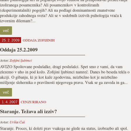
izoliranega posameznika? Ali posameznikov v kontroliranih
(eksperimentalnih) pogojih? Ali na podlagi dominantnosti znanstvene
produkcije zahodnega sveta? Ali se v sodobnih izzivih psihologija vrača k
izvornim dilemam?...
več
ODDAJA ZOFIJINIH
25. 2. 2009
Oddaja 25.2.2009
Avtor:
Zofijini ljubimci
AVIZO Spoštovane poslušalke, dragi poslušalci. Spet smo z vami, da vam
zlezemo v uho in pod kožo. Zofijini ljubimci namreč. Danes bo beseda tekla o
akciji. O gibanju, ki je kot kaže zgodovina, neizbežno kot je neizbežno
mišljenje slehernika o pravilnosti njegovega prava. Vsak se ga zaveda in ga...
več
CENZURIRANO
1. 4. 2007
Staranje. Težava ali izziv?
Avtor:
Urška Čuk
Staranje. Proces, ki doleti prav vsakega ne glede na status, izobrazbo ali spol.