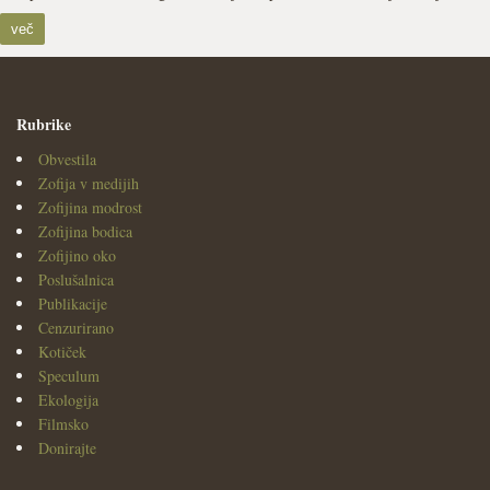
več
Rubrike
Obvestila
Zofija v medijih
Zofijina modrost
Zofijina bodica
Zofijino oko
Poslušalnica
Publikacije
Cenzurirano
Kotiček
Speculum
Ekologija
Filmsko
Donirajte