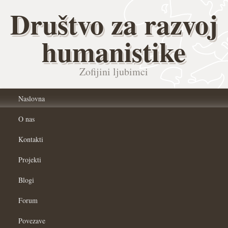
Društvo za razvoj
humanistike
Zofijini ljubimci
Naslovna
O nas
Kontakti
Projekti
Blogi
Forum
Povezave