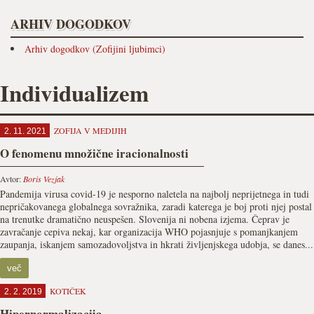
ARHIV DOGODKOV
Arhiv dogodkov (Zofijini ljubimci)
Individualizem
ZOFIJA V MEDIJIH
2. 11. 2021
O fenomenu množične iracionalnosti
Avtor:
Boris Vezjak
Pandemija virusa covid-19 je nesporno naletela na najbolj neprijetnega in tudi
nepričakovanega globalnega sovražnika, zaradi katerega je boj proti njej postal
na trenutke dramatično neuspešen. Slovenija ni nobena izjema. Čeprav je
zavračanje cepiva nekaj, kar organizacija WHO pojasnjuje s pomanjkanjem
zaupanja, iskanjem samozadovoljstva in hkrati življenjskega udobja, se danes...
več
KOTIČEK
2. 2. 2019
Hipernormalizacija