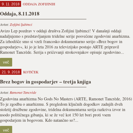
ODDAJA ZOFIJINIH
9. 11. 2018
Oddaja, 8.11.2018
Avtor:
Zofijini ljubimci
Avizo Lep pozdrav v oddaji društva Zofijini ljubimci! V današnji oddaji
nadaljujemo s predstavljanjem tridelne serije posvečene zgodovini anarhizma.
Za izhodišče smo si vzeli francosko dokumentarno serijo »Brez bogov in
gospodarjev«, ki jo je leta 2016 za televizijsko postajo ARTE pripravil
Ramonet Tancrède. Serija s pričevanji strokovnjakov opisuje zgodovino...
več
KOTIČEK
21. 9. 2018
Brez bogov in gospodarjev – tretja knjiga
Avtor:
Ramonet Tancrède
Zgodovina anarhizma No Gods No Masters (ARTE, Ramonet Tancrède, 2016)
To je zgodba o anarhizmu. S pregledom ključnih dogodkov zadnjih dveh
stoletij družbene zgodovine, tridelna dokumentarna serija razkriva izvor in
usodo političnega gibanja, ki se že več kot 150 let bori proti vsem
gospodarjem in bogovom. Kdo natančno so?...
več