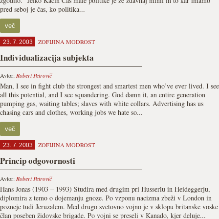
zgodilo.” Jelko Kacin Čas male politike je že zdavnaj minil in to kar imamo
pred seboj je čas, ko politika...
več
ZOFIJINA MODROST
23. 7. 2003
Individualizacija subjekta
Avtor:
Robert Petrovič
Man, I see in fight club the strongest and smartest men who’ve ever lived. I see
all this potential, and I see squandering. God damn it, an entire generation
pumping gas, waiting tables; slaves with white collars. Advertising has us
chasing cars and clothes, working jobs we hate so...
več
ZOFIJINA MODROST
23. 7. 2003
Princip odgovornosti
Avtor:
Robert Petrovič
Hans Jonas (1903 – 1993) Študira med drugim pri Husserlu in Heideggerju,
diplomira z temo o dojemanju gnoze. Po vzponu nacizma zbeži v London in
pozneje tudi Jeruzalem. Med drugo svetovno vojno je v sklopu britanske voske
član poseben židovske brigade. Po vojni se preseli v Kanado, kjer deluje...