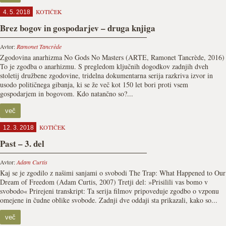
KOTIČEK
4. 5. 2018
Brez bogov in gospodarjev – druga knjiga
Avtor:
Ramonet Tancrède
Zgodovina anarhizma No Gods No Masters (ARTE, Ramonet Tancrède, 2016)
To je zgodba o anarhizmu. S pregledom ključnih dogodkov zadnjih dveh
stoletij družbene zgodovine, tridelna dokumentarna serija razkriva izvor in
usodo političnega gibanja, ki se že več kot 150 let bori proti vsem
gospodarjem in bogovom. Kdo natančno so?...
več
KOTIČEK
12. 3. 2018
Past – 3. del
Avtor:
Adam Curtis
Kaj se je zgodilo z našimi sanjami o svobodi The Trap: What Happened to Our
Dream of Freedom (Adam Curtis, 2007) Tretji del: »Prisilili vas bomo v
svobodo« Prirejeni transkript: Ta serija filmov pripoveduje zgodbo o vzponu
omejene in čudne oblike svobode. Zadnji dve oddaji sta prikazali, kako so...
več