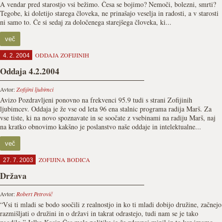
A vendar pred starostjo vsi bežimo. Česa se bojimo? Nemoči, bolezni, smrti?
Tegobe, ki doletijo starega človeka, ne prinašajo veselja in radosti, a v starosti
ni samo to. Če si sedaj za določenega starejšega človeka, ki...
več
ODDAJA ZOFIJINIH
4. 2. 2004
Oddaja 4.2.2004
Avtor:
Zofijini ljubimci
Avizo Pozdravljeni ponovno na frekvenci 95.9 tudi s strani Zofijinih
ljubimcev. Oddaja je že vse od leta 96 ena stalnic programa radija Marš. Za
vse tiste, ki na novo spoznavate in se soočate z vsebinami na radiju Marš, naj
na kratko obnovimo kakšno je poslanstvo naše oddaje in intelektualne...
več
ZOFIJINA BODICA
27. 7. 2003
Država
Avtor:
Robert Petrovič
“Vsi ti mladi se bodo soočili z realnostjo in ko ti mladi dobijo družine, začnejo
razmišljati o družini in o državi in takrat odrastejo, tudi nam se je tako