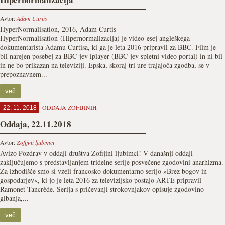
Avtor:
Adam Curtis
HyperNormalisation, 2016, Adam Curtis
HyperNormalisation (Hipernormalizacija) je video-esej angleškega
dokumentarista Adamu Curtisa, ki ga je leta 2016 pripravil za BBC. Film je
bil narejen posebej za BBC-jev iplayer (BBC-jev spletni video portal) in ni bil
in ne bo prikazan na televiziji. Epska, skoraj tri ure trajajoča zgodba, se v
prepoznavnem...
več
ODDAJA ZOFIJINIH
22. 11. 2018
Oddaja, 22.11.2018
Avtor:
Zofijini ljubimci
Avizo Pozdrav v oddaji društva Zofijini ljubimci! V današnji oddaji
zaključujemo s predstavljanjem tridelne serije posvečene zgodovini anarhizma.
Za izhodišče smo si vzeli francosko dokumentarno serijo »Brez bogov in
gospodarjev«, ki jo je leta 2016 za televizijsko postajo ARTE pripravil
Ramonet Tancrède. Serija s pričevanji strokovnjakov opisuje zgodovino
gibanja,...
več