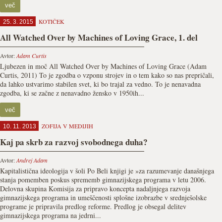
več
KOTIČEK
25. 3. 2015
All Watched Over by Machines of Loving Grace, 1. del
Avtor:
Adam Curtis
Ljubezen in moč All Watched Over by Machines of Loving Grace (Adam
Curtis, 2011) To je zgodba o vzponu strojev in o tem kako so nas prepričali,
da lahko ustvarimo stabilen svet, ki bo trajal za vedno. To je nenavadna
zgodba, ki se začne z nenavadno žensko v 1950ih...
več
ZOFIJA V MEDIJIH
10. 11. 2013
Kaj pa skrb za razvoj svobodnega duha?
Avtor:
Andrej Adam
Kapitalistična ideologija v šoli Po Beli knjigi je »za razumevanje današnjega
stanja pomemben poskus sprememb gimnazijskega programa v letu 2006.
Delovna skupina Komisija za pripravo koncepta nadaljnjega razvoja
gimnazijskega programa in umeščenosti splošne izobrazbe v srednješolske
programe je pripravila predlog reforme. Predlog je obsegal delitev
gimnazijskega programa na jedrni...