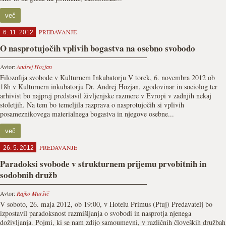
več
PREDAVANJE
6. 11. 2012
O nasprotujočih vplivih bogastva na osebno svobodo
Avtor:
Andrej Hozjan
Filozofija svobode v Kulturnem Inkubatorju V torek, 6. novembra 2012 ob
18h v Kulturnem inkubatorju Dr. Andrej Hozjan, zgodovinar in sociolog ter
arhivist bo najprej predstavil življenjske razmere v Evropi v zadnjih nekaj
stoletjih. Na tem bo temeljila razprava o nasprotujočih si vplivih
posameznikovega materialnega bogastva in njegove osebne...
več
PREDAVANJE
26. 5. 2012
Paradoksi svobode v strukturnem prijemu prvobitnih in
sodobnih družb
Avtor:
Rajko Muršič
V soboto, 26. maja 2012, ob 19:00, v Hotelu Primus (Ptuj) Predavatelj bo
izpostavil paradoksnost razmišljanja o svobodi in nasprotja njenega
doživljanja. Pojmi, ki se nam zdijo samoumevni, v različnih človeških družbah