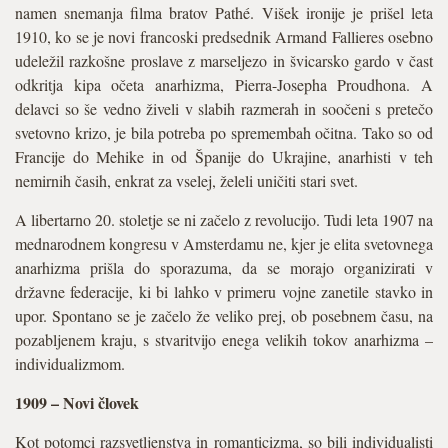
namen snemanja filma bratov Pathé. Višek ironije je prišel leta
1910, ko se je novi francoski predsednik Armand Fallieres osebno
udeležil razkošne proslave z marseljezo in švicarsko gardo v čast
odkritja kipa očeta anarhizma, Pierra-Josepha Proudhona. A
delavci so še vedno živeli v slabih razmerah in soočeni s pretečo
svetovno krizo, je bila potreba po spremembah očitna. Tako so od
Francije do Mehike in od Španije do Ukrajine, anarhisti v teh
nemirnih časih, enkrat za vselej, želeli uničiti stari svet.
A libertarno 20. stoletje se ni začelo z revolucijo. Tudi leta 1907 na
mednarodnem kongresu v Amsterdamu ne, kjer je elita svetovnega
anarhizma prišla do sporazuma, da se morajo organizirati v
državne federacije, ki bi lahko v primeru vojne zanetile stavko in
upor. Spontano se je začelo že veliko prej, ob posebnem času, na
pozabljenem kraju, s stvaritvijo enega velikih tokov anarhizma –
individualizmom.
1909 – Novi človek
Kot potomci razsvetljenstva in romanticizma, so bili individualisti