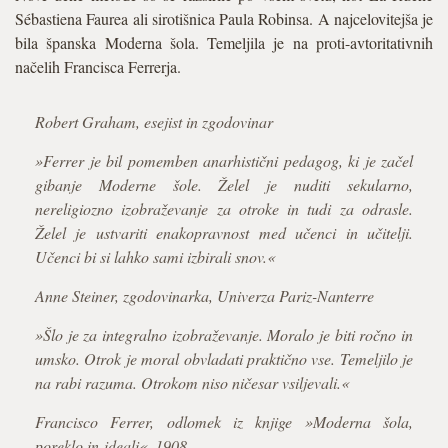
Sébastiena Faurea ali sirotišnica Paula Robinsa. A najcelovitejša je
bila španska Moderna šola. Temeljila je na proti-avtoritativnih
načelih Francisca Ferrerja.
Robert Graham, esejist in zgodovinar
»Ferrer je bil pomemben anarhistični pedagog, ki je začel
gibanje Moderne šole. Želel je nuditi sekularno,
nereligiozno izobraževanje za otroke in tudi za odrasle.
Želel je ustvariti enakopravnost med učenci in učitelji.
Učenci bi si lahko sami izbirali snov.«
Anne Steiner, zgodovinarka, Univerza Pariz-Nanterre
»Šlo je za integralno izobraževanje. Moralo je biti ročno in
umsko. Otrok je moral obvladati praktično vse. Temeljilo je
na rabi razuma. Otrokom niso ničesar vsiljevali.«
Francisco Ferrer, odlomek iz knjige »Moderna šola,
poreklo in ideali«, 1908