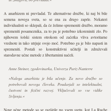
A anarhizem ni prevladal. Te alternativne družbe, ki naj bi bile
semena novega sveta, so se ena za drugo zaprle. Nekateri
individualisti so sklepali, da če želimo spremeniti družbo, moramo
spremeniti posameznika, za to pa je potrebno izkoreniniti zlo. Po
njihovem šolski sistem otrokom od začetka vliva avtoritarne
vrednote in tako utrjuje svojo moč. Potrebno ga je bilo napasti in
spremeniti. Postali so konstruktivni učitelji in združevali
starodavne učne metode z libertarnimi načeli.
Anne Steiner, zgodovinarka, Univerza Pariz-Nanterre
»Naloga anarhista je bila učenje. Za novo družbo so
potrebovali novega človeka. Poudarjali so intelektualni,
čustveni in fizični razvoj. Vključevali so vse vidike
življenja.«
Nove učne metode so se razširile po vsem svetu, kot La Ruche