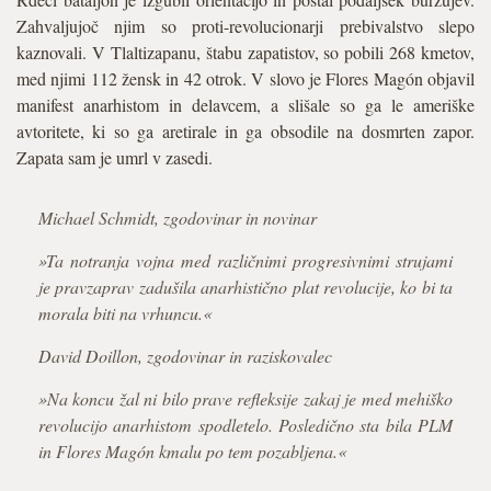
Zahvaljujoč njim so proti-revolucionarji prebivalstvo slepo
kaznovali. V Tlaltizapanu, štabu zapatistov, so pobili 268 kmetov,
med njimi 112 žensk in 42 otrok. V slovo je Flores Magón objavil
manifest anarhistom in delavcem, a slišale so ga le ameriške
avtoritete, ki so ga aretirale in ga obsodile na dosmrten zapor.
Zapata sam je umrl v zasedi.
Michael Schmidt, zgodovinar in novinar
»Ta notranja vojna med različnimi progresivnimi strujami
je pravzaprav zadušila anarhistično plat revolucije, ko bi ta
morala biti na vrhuncu.«
David Doillon, zgodovinar in raziskovalec
»Na koncu žal ni bilo prave refleksije zakaj je med mehiško
revolucijo anarhistom spodletelo. Posledično sta bila PLM
in Flores Magón kmalu po tem pozabljena.«