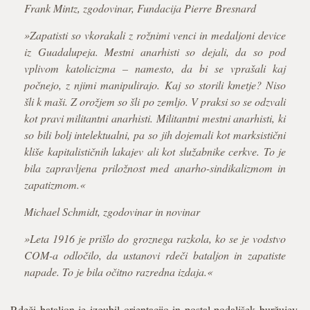
Frank Mintz, zgodovinar, Fundacija Pierre Bresnard
»Zapatisti so vkorakali z rožnimi venci in medaljoni device
iz Guadalupeja. Mestni anarhisti so dejali, da so pod
vplivom katolicizma – namesto, da bi se vprašali kaj
počnejo, z njimi manipulirajo. Kaj so storili kmetje? Niso
šli k maši. Z orožjem so šli po zemljo. V praksi so se odzvali
kot pravi militantni anarhisti. Militantni mestni anarhisti, ki
so bili bolj intelektualni, pa so jih dojemali kot marksistični
kliše kapitalističnih lakajev ali kot služabnike cerkve. To je
bila zapravljena priložnost med anarho-sindikalizmom in
zapatizmom.«
Michael Schmidt, zgodovinar in novinar
»Leta 1916 je prišlo do groznega razkola, ko se je vodstvo
COM-a odločilo, da ustanovi rdeči bataljon in zapatiste
napade. To je bila očitno razredna izdaja.«
Rdeči bataljon je izgubil orientacijo in postal podaljšek buržujev.