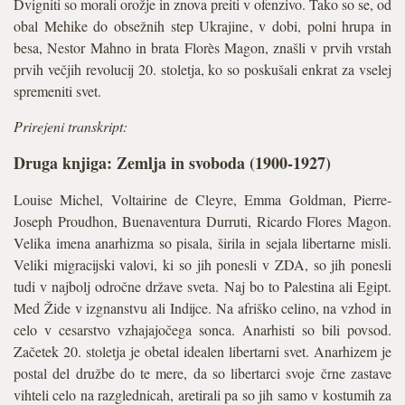
Dvigniti so morali orožje in znova preiti v ofenzivo. Tako so se, od
obal Mehike do obsežnih step Ukrajine, v dobi, polni hrupa in
besa, Nestor Mahno in brata Florès Magon, znašli v prvih vrstah
prvih večjih revolucij 20. stoletja, ko so poskušali enkrat za vselej
spremeniti svet.
Prirejeni transkript:
Druga knjiga: Zemlja in svoboda (1900-1927)
Louise Michel, Voltairine de Cleyre, Emma Goldman, Pierre-
Joseph Proudhon, Buenaventura Durruti, Ricardo Flores Magon.
Velika imena anarhizma so pisala, širila in sejala libertarne misli.
Veliki migracijski valovi, ki so jih ponesli v ZDA, so jih ponesli
tudi v najbolj odročne države sveta. Naj bo to Palestina ali Egipt.
Med Žide v izgnanstvu ali Indijce. Na afriško celino, na vzhod in
celo v cesarstvo vzhajajočega sonca. Anarhisti so bili povsod.
Začetek 20. stoletja je obetal idealen libertarni svet. Anarhizem je
postal del družbe do te mere, da so libertarci svoje črne zastave
vihteli celo na razglednicah, aretirali pa so jih samo v kostumih za