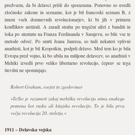
predvsem, da bi delavci prišli do sporazuma. Ponovno so uvedli
zločinske zakone in sezname, kot je bil francoski seznam B, z
imeni vseh domnevnih revolucionarjev, ki bi jih v primeru
konfliktov aretirali. A zaradi strahu po tragični aferi z banditi in
šoka po atentatu na Franza Ferdinanda v Sarajevu, so bile vse te
metode odveč. Po smrti Jeana Jauresa, so tudi nekateri vplivni
anarhisti, kot je bil Kropotkin, podprli državo. Med tem ko je bila
Evropa pred vojno, ki bo ubila na milijone delavcev, so anarhisti v
Mehiki izvedli prvo veliko libertarno revolucijo, čeprav se tega
številni ne spominjajo.
Robert Graham, esejist in zgodovinar
»Težko je razumeti zakaj mehiška revolucija nima enakega
pomena kot ruska ali kitajska revolucijo. To je bila prva
večja revolucija 20. stoletja.«
1911 – Delavska vojska