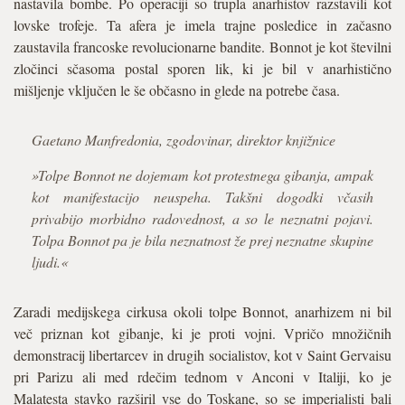
nastavila bombe. Po operaciji so trupla anarhistov razstavili kot
lovske trofeje. Ta afera je imela trajne posledice in začasno
zaustavila francoske revolucionarne bandite. Bonnot je kot številni
zločinci sčasoma postal sporen lik, ki je bil v anarhistično
mišljenje vključen le še občasno in glede na potrebe časa.
Gaetano Manfredonia, zgodovinar, direktor knjižnice
»Tolpe Bonnot ne dojemam kot protestnega gibanja, ampak
kot manifestacijo neuspeha. Takšni dogodki včasih
privabijo morbidno radovednost, a so le neznatni pojavi.
Tolpa Bonnot pa je bila neznatnost že prej neznatne skupine
ljudi.«
Zaradi medijskega cirkusa okoli tolpe Bonnot, anarhizem ni bil
več priznan kot gibanje, ki je proti vojni. Vpričo množičnih
demonstracij libertarcev in drugih socialistov, kot v Saint Gervaisu
pri Parizu ali med rdečim tednom v Anconi v Italiji, ko je
Malatesta stavko razširil vse do Toskane, so se imperialisti bali