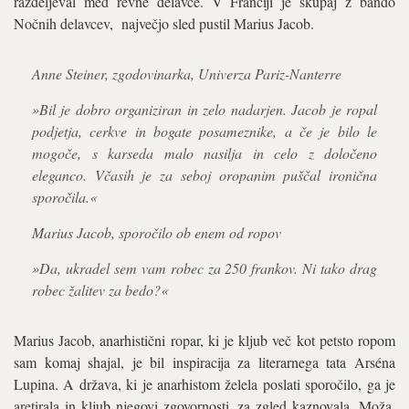
razdeljeval med revne delavce. V Franciji je skupaj z bando
Nočnih delavcev, največjo sled pustil Marius Jacob.
Anne Steiner, zgodovinarka, Univerza Pariz-Nanterre
»Bil je dobro organiziran in zelo nadarjen. Jacob je ropal
podjetja, cerkve in bogate posameznike, a če je bilo le
mogoče, s karseda malo nasilja in celo z določeno
eleganco. Včasih je za seboj oropanim puščal ironična
sporočila.«
Marius Jacob, sporočilo ob enem od ropov
»Da, ukradel sem vam robec za 250 frankov. Ni tako drag
robec žalitev za bedo?«
Marius Jacob, anarhistični ropar, ki je kljub več kot petsto ropom
sam komaj shajal, je bil inspiracija za literarnega tata Arséna
Lupina. A država, ki je anarhistom želela poslati sporočilo, ga je
aretirala in kljub njegovi zgovornosti, za zgled kaznovala. Moža,