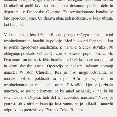
ki nikoli ni prelil krvi, so obsodili na dosmrtno prisilno delo in
deportirali v Francosko Gvajano. Za revolucionarne bandite je
bilo sporočilo jasno. Če država ubija tudi nedolžne, je bolje ubijati,
kot biti ubit.
V Londonu je leta 1911 prišlo do prvega večjega spopada med
revolucionarnimi banditi in policijo. Med bitko pri Stepneyju, kot
jo pomni zgodovina anarhizma, je na ulici Sidney številka 100
obleganje potekalo več ur. Ob zori so sosesko popolnoma zaprli.
Dva anarhista sta se iz hiše branila pred več kot osemsto policisti
in člani škotske garde. Operacijo je nadziral takratni notranji
minister Winston Churchill. Ker ju niso mogli odstraniti, so
morale oblasti poklicati artilerijo. Hiša je zagorela in
revolucionarja sta v plamenih umrla. Prizorišče, kjer se je zbrala
množica, so posnele kamere. Je bil mlad mehanik, ki naj bi bil
šofer Conana Doylea, tudi del te radovedne množice? Nekaj je
gotovo, ob vrnitvi v Francijo leto zatem, se je odločil ustanoviti
tolpo, ki bo pretresla vso Evropo. Tolpo Bonnot.