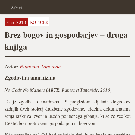
Arhivi
KOTIČEK
4. 5. 2018
Brez bogov in gospodarjev – druga
knjiga
Avtor:
Ramonet Tancrède
Zgodovina anarhizma
No Gods No Masters (ARTE, Ramonet Tancrède, 2016)
To je zgodba o anarhizmu. S pregledom ključnih dogodkov
zadnjih dveh stoletij družbene zgodovine, tridelna dokumentarna
serija razkriva izvor in usodo političnega gibanja, ki se že več kot
150 let bori proti vsem gospodarjem in bogovom.
Kdo natančno so? Od kod prihajajo tisti, ki se imajo za anarhiste