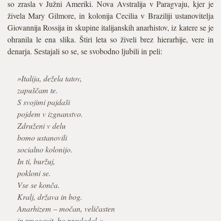
so zrasla v Južni Ameriki. Nova Avstralija v Paragvaju, kjer je
živela Mary Gilmore, in kolonija Cecilia v Braziliji ustanovitelja
Giovannija Rossija in skupine italijanskih anarhistov, iz katere se je
ohranila le ena slika. Štiri leta so živeli brez hierarhije, vere in
denarja. Sestajali so se, se svobodno ljubili in peli:
»Italija, dežela tatov,
zapuščam te.
S svojimi pajdaši
pojdem v izgnanstvo.
Združeni v delu
bomo ustanovili
socialno kolonijo.
In ti, buržuj,
pokloni se.
Vse se konča.
Kralj, država in bog.
Anarhizem – močan, veličasten
in zmagovit, bo prevladal.«