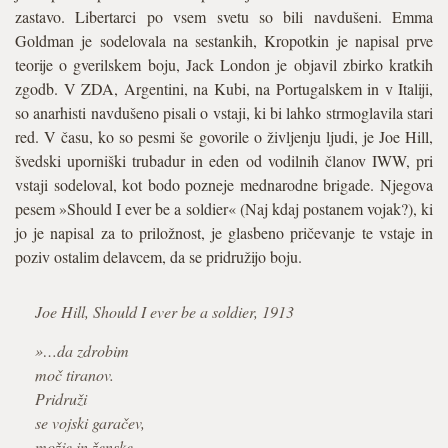
zastavo. Libertarci po vsem svetu so bili navdušeni. Emma
Goldman je sodelovala na sestankih, Kropotkin je napisal prve
teorije o gverilskem boju, Jack London je objavil zbirko kratkih
zgodb. V ZDA, Argentini, na Kubi, na Portugalskem in v Italiji,
so anarhisti navdušeno pisali o vstaji, ki bi lahko strmoglavila stari
red. V času, ko so pesmi še govorile o življenju ljudi, je Joe Hill,
švedski uporniški trubadur in eden od vodilnih članov IWW, pri
vstaji sodeloval, kot bodo pozneje mednarodne brigade. Njegova
pesem »Should I ever be a soldier« (Naj kdaj postanem vojak?), ki
jo je napisal za to priložnost, je glasbeno pričevanje te vstaje in
poziv ostalim delavcem, da se pridružijo boju.
Joe Hill, Should I ever be a soldier, 1913
»…da zdrobim
moč tiranov.
Pridruži
se vojski garačev,
možje in ženske,