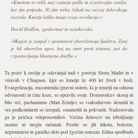
»Kmetom so rekli, naj vzamejo puške in si prisvojijo zemljo,
ker jim pripada. Ni jim treba čakati na razvoj delavskega
razreda. Kmetje lahko imajo svojo revolucijo.«
David Doillon, zgodovinar in raziskovalec
»Magón je zaupal v spontanost oboroženega ljudstva. Zanj
je bil oborožen upor, boj na smrt proti sistemu, pot do
vzpostavljanja libertarne družbe.«
Ta poziv k orožju je odzvanjal tudi v gorovju Sierra Madre in v
višavah v Chiapasu, kjer so kmetje že 400 let živeli v bedi.
Evangelizacija, encomienda (pravni sistem, ki je temelji na odnosu
odvisnosti) in črne koze, so opravile svoje. Domorodcev skoraj ni
bilo več, pachamamo (Mati Zemljo) so vsakodnevno skrunili in
ves podkontinent so izropali, osramotili in pokvarili. Nadzorovala
ga je peščica veleposestnikov. Večina delavcev na izboljšanje
razmer ni mogla računati. Pestile so jih lakota, bolezen,
nepismenost in garaško delo pod žgočim soncem. Edina spodbuda