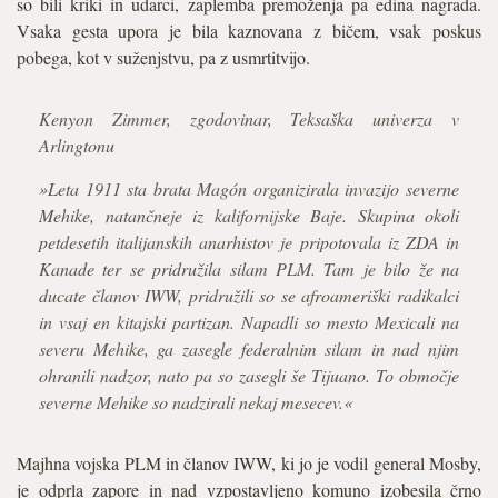
so bili kriki in udarci, zaplemba premoženja pa edina nagrada.
Vsaka gesta upora je bila kaznovana z bičem, vsak poskus
pobega, kot v suženjstvu, pa z usmrtitvijo.
Kenyon Zimmer, zgodovinar, Teksaška univerza v
Arlingtonu
»Leta 1911 sta brata Magón organizirala invazijo severne
Mehike, natančneje iz kalifornijske Baje. Skupina okoli
petdesetih italijanskih anarhistov je pripotovala iz ZDA in
Kanade ter se pridružila silam PLM. Tam je bilo že na
ducate članov IWW, pridružili so se afroameriški radikalci
in vsaj en kitajski partizan. Napadli so mesto Mexicali na
severu Mehike, ga zasegle federalnim silam in nad njim
ohranili nadzor, nato pa so zasegli še Tijuano. To območje
severne Mehike so nadzirali nekaj mesecev.«
Majhna vojska PLM in članov IWW, ki jo je vodil general Mosby,
je odprla zapore in nad vzpostavljeno komuno izobesila črno