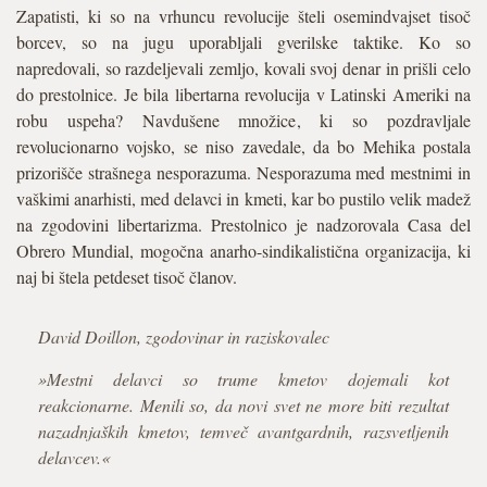
Zapatisti, ki so na vrhuncu revolucije šteli osemindvajset tisoč
borcev, so na jugu uporabljali gverilske taktike. Ko so
napredovali, so razdeljevali zemljo, kovali svoj denar in prišli celo
do prestolnice. Je bila libertarna revolucija v Latinski Ameriki na
robu uspeha? Navdušene množice, ki so pozdravljale
revolucionarno vojsko, se niso zavedale, da bo Mehika postala
prizorišče strašnega nesporazuma. Nesporazuma med mestnimi in
vaškimi anarhisti, med delavci in kmeti, kar bo pustilo velik madež
na zgodovini libertarizma. Prestolnico je nadzorovala Casa del
Obrero Mundial, mogočna anarho-sindikalistična organizacija, ki
naj bi štela petdeset tisoč članov.
David Doillon, zgodovinar in raziskovalec
»Mestni delavci so trume kmetov dojemali kot
reakcionarne. Menili so, da novi svet ne more biti rezultat
nazadnjaških kmetov, temveč avantgardnih, razsvetljenih
delavcev.«