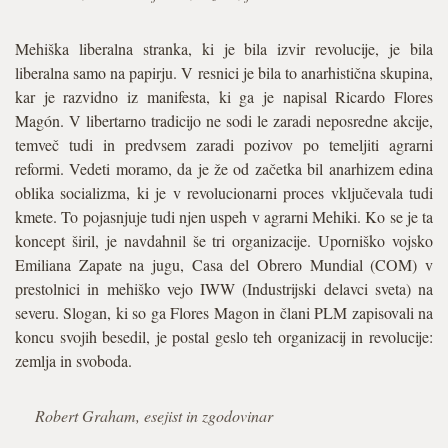
Mehiška liberalna stranka, ki je bila izvir revolucije, je bila
liberalna samo na papirju. V resnici je bila to anarhistična skupina,
kar je razvidno iz manifesta, ki ga je napisal Ricardo Flores
Magón. V libertarno tradicijo ne sodi le zaradi neposredne akcije,
temveč tudi in predvsem zaradi pozivov po temeljiti agrarni
reformi. Vedeti moramo, da je že od začetka bil anarhizem edina
oblika socializma, ki je v revolucionarni proces vključevala tudi
kmete. To pojasnjuje tudi njen uspeh v agrarni Mehiki. Ko se je ta
koncept širil, je navdahnil še tri organizacije. Uporniško vojsko
Emiliana Zapate na jugu, Casa del Obrero Mundial (COM) v
prestolnici in mehiško vejo IWW (Industrijski delavci sveta) na
severu. Slogan, ki so ga Flores Magon in člani PLM zapisovali na
koncu svojih besedil, je postal geslo teh organizacij in revolucije:
zemlja in svoboda.
Robert Graham, esejist in zgodovinar