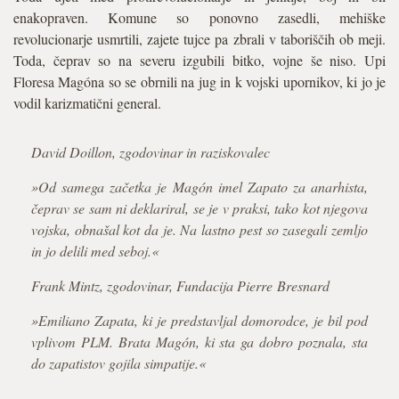
enakopraven. Komune so ponovno zasedli, mehiške
revolucionarje usmrtili, zajete tujce pa zbrali v taboriščih ob meji.
Toda, čeprav so na severu izgubili bitko, vojne še niso. Upi
Floresa Magóna so se obrnili na jug in k vojski upornikov, ki jo je
vodil karizmatični general.
David Doillon, zgodovinar in raziskovalec
»Od samega začetka je Magón imel Zapato za anarhista,
čeprav se sam ni deklariral, se je v praksi, tako kot njegova
vojska, obnašal kot da je. Na lastno pest so zasegali zemljo
in jo delili med seboj.«
Frank Mintz, zgodovinar, Fundacija Pierre Bresnard
»Emiliano Zapata, ki je predstavljal domorodce, je bil pod
vplivom PLM. Brata Magón, ki sta ga dobro poznala, sta
do zapatistov gojila simpatije.«