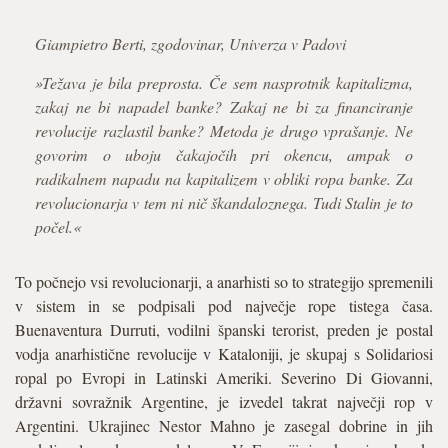
Giampietro Berti, zgodovinar, Univerza v Padovi
»Težava je bila preprosta. Če sem nasprotnik kapitalizma,
zakaj ne bi napadel banke? Zakaj ne bi za financiranje
revolucije razlastil banke? Metoda je drugo vprašanje. Ne
govorim o uboju čakajočih pri okencu, ampak o
radikalnem napadu na kapitalizem v obliki ropa banke. Za
revolucionarja v tem ni nič škandaloznega. Tudi Stalin je to
počel.«
To počnejo vsi revolucionarji, a anarhisti so to strategijo spremenili
v sistem in se podpisali pod največje rope tistega časa.
Buenaventura Durruti, vodilni španski terorist, preden je postal
vodja anarhistične revolucije v Kataloniji, je skupaj s Solidariosi
ropal po Evropi in Latinski Ameriki. Severino Di Giovanni,
državni sovražnik Argentine, je izvedel takrat največji rop v
Argentini. Ukrajinec Nestor Mahno je zasegal dobrine in jih