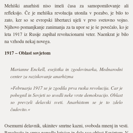
Mehiški anarhisti niso imeli časa za samopomilovanje ali
refleksijo. Če je mehiška revolucija utonila v pozabo, je bilo to
zato, ker so se evropski libertarci ujeli v prvo svetovno vojno.
Njihovo pomanjkanje zanimanja za ta upor se je še povečalo, ko je
leta 1917 iz Rusije zapihal revolucionarni veter. Naenkrat je bilo
na vzhodu nekaj novega.
1917 – Oblast sovjetom
Marianne Enckell, esejistka in zgodovinarka, Mednarodni
center za raziskovanje anarhizma
»Februarja 1917 se je zgodila prva ruska revolucija. Car je
pobegnil in Sovjeti so uvedli neke vrste demokracijo. Oblast
so prevzeli delavski sveti. Anarhistom se je to zdelo
čudovito.«
Osemurni delavnik, ukinitev smrtne kazni, svoboda mnenj in vesti.
Revolucija je sprva napadla krivice in dala vso oblast Sovjetom. V