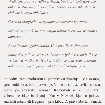
»Vključevali so vse vidike življenja. Spolnost, izobraževanje,
oblačila. Zagovarjali so goloto. Ženske so opustile steznike,
klobuke in tesna oblačila.«
Gaetano Manfredonia, zgodovinar, direktor knjižnice
»Namesto porok so zagovarjali odprte zveze ali svobodno
ljubezen.«
Anne Steiner, zgodovinarka, Univerza Pariz-Nanterre
»Mogočih je bilo več zvez. Lahko si ljubil več ljudi. To je
veljalo za moške in ženske, takšna je bila vsaj doktrina,
toda v resnici je to povzročalo tudi veliko trpljenja.«
Individualizem anarhistom ni preprečeval druženja. Če niso mogli
spremeniti sveta, bodo pa vesolje. V mestih so ustanavljali šole, na
deželi pa kmetijske kolonije. Kamorkoli so šli, so razvili
koherentne ideje in dejanja. Kot v Palestini, kjer so judovski
anarhisti ustanovili Degania – prvi kibuc. A prava libertarna mesta