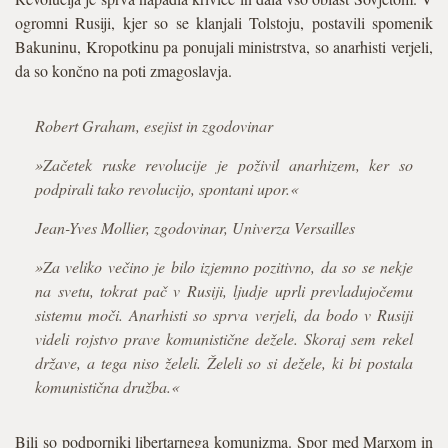
ogromni Rusiji, kjer so se klanjali Tolstoju, postavili spomenik
Bakuninu, Kropotkinu pa ponujali ministrstva, so anarhisti verjeli,
da so končno na poti zmagoslavja.
Robert Graham, esejist in zgodovinar
»Začetek ruske revolucije je poživil anarhizem, ker so
podpirali tako revolucijo, spontani upor.«
Jean-Yves Mollier, zgodovinar, Univerza Versailles
»Za veliko večino je bilo izjemno pozitivno, da so se nekje
na svetu, tokrat pač v Rusiji, ljudje uprli prevladujočemu
sistemu moči. Anarhisti so sprva verjeli, da bodo v Rusiji
videli rojstvo prave komunistične dežele. Skoraj sem rekel
države, a tega niso želeli. Želeli so si dežele, ki bi postala
komunistična družba.«
Bili so podporniki libertarnega komunizma. Spor med Marxom in