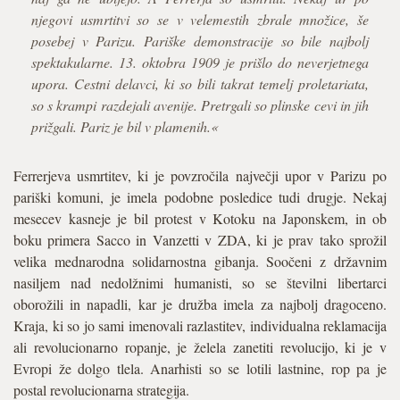
njegovi usmrtitvi so se v velemestih zbrale množice, še
posebej v Parizu. Pariške demonstracije so bile najbolj
spektakularne. 13. oktobra 1909 je prišlo do neverjetnega
upora. Cestni delavci, ki so bili takrat temelj proletariata,
so s krampi razdejali avenije. Pretrgali so plinske cevi in jih
prižgali. Pariz je bil v plamenih.«
Ferrerjeva usmrtitev, ki je povzročila največji upor v Parizu po
pariški komuni, je imela podobne posledice tudi drugje. Nekaj
mesecev kasneje je bil protest v Kotoku na Japonskem, in ob
boku primera Sacco in Vanzetti v ZDA, ki je prav tako sprožil
velika mednarodna solidarnostna gibanja. Soočeni z državnim
nasiljem nad nedolžnimi humanisti, so se številni libertarci
oborožili in napadli, kar je družba imela za najbolj dragoceno.
Kraja, ki so jo sami imenovali razlastitev, individualna reklamacija
ali revolucionarno ropanje, je želela zanetiti revolucijo, ki je v
Evropi že dolgo tlela. Anarhisti so se lotili lastnine, rop pa je
postal revolucionarna strategija.