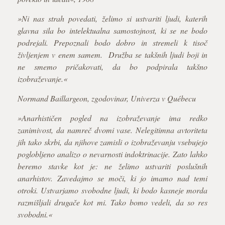
»Ni nas strah povedati, želimo si ustvariti ljudi, katerih
glavna sila bo intelektualna samostojnost, ki se ne bodo
podrejali. Prepoznali bodo dobro in stremeli k tisoč
življenjem v enem samem. Družba se takšnih ljudi boji in
ne smemo pričakovati, da bo podpirala takšno
izobraževanje.«
Normand Baillargeon, zgodovinar, Univerza v Québecu
»Anarhističen pogled na izobraževanje ima redko
zanimivost, da namreč dvomi vase. Nelegitimna avtoriteta
jih tako skrbi, da njihove zamisli o izobraževanju vsebujejo
poglobljeno analizo o nevarnosti indoktrinacije. Zato lahko
beremo stavke kot je: ne želimo ustvariti poslušnih
anarhistov. Zavedajmo se moči, ki jo imamo nad temi
otroki. Ustvarjamo svobodne ljudi, ki bodo kasneje morda
razmišljali drugače kot mi. Tako bomo vedeli, da so res
svobodni.«