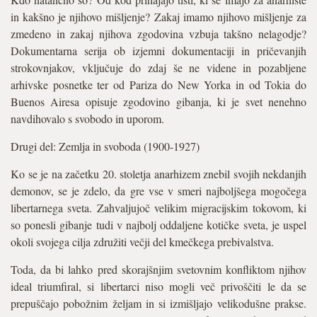
in kakšno je njihovo mišljenje? Zakaj imamo njihovo mišljenje za
zmedeno in zakaj njihova zgodovina vzbuja takšno nelagodje?
Dokumentarna serija ob izjemni dokumentaciji in pričevanjih
strokovnjakov, vključuje do zdaj še ne videne in pozabljene
arhivske posnetke ter od Pariza do New Yorka in od Tokia do
Buenos Airesa opisuje zgodovino gibanja, ki je svet nenehno
navdihovalo s svobodo in uporom.
Drugi del: Zemlja in svoboda (1900-1927)
Ko se je na začetku 20. stoletja anarhizem znebil svojih nekdanjih
demonov, se je zdelo, da gre vse v smeri najboljšega mogočega
libertarnega sveta. Zahvaljujoč velikim migracijskim tokovom, ki
so ponesli gibanje tudi v najbolj oddaljene kotičke sveta, je uspel
okoli svojega cilja združiti večji del kmečkega prebivalstva.
Toda, da bi lahko pred skorajšnjim svetovnim konfliktom njihov
ideal triumfiral, si libertarci niso mogli več privoščiti le da se
prepuščajo pobožnim željam in si izmišljajo velikodušne prakse.