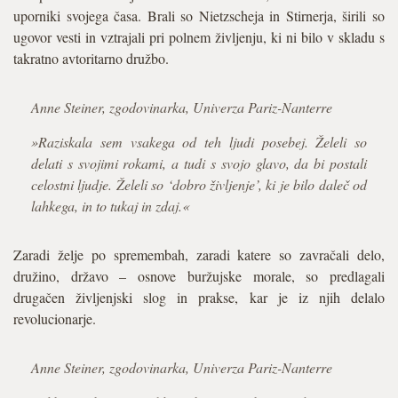
uporniki svojega časa. Brali so Nietzscheja in Stirnerja, širili so
ugovor vesti in vztrajali pri polnem življenju, ki ni bilo v skladu s
takratno avtoritarno družbo.
Anne Steiner, zgodovinarka, Univerza Pariz-Nanterre
»Raziskala sem vsakega od teh ljudi posebej. Želeli so
delati s svojimi rokami, a tudi s svojo glavo, da bi postali
celostni ljudje. Želeli so ‘dobro življenje’, ki je bilo daleč od
lahkega, in to tukaj in zdaj.«
Zaradi želje po spremembah, zaradi katere so zavračali delo,
družino, državo – osnove buržujske morale, so predlagali
drugačen življenjski slog in prakse, kar je iz njih delalo
revolucionarje.
Anne Steiner, zgodovinarka, Univerza Pariz-Nanterre