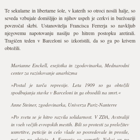
Te sekularne in libertarne šole, v katerih so otroci nosili halje, so
seveda vzbujale domišljijo in njihov uspeh je cerkvi in buržoaziji
povzročal skrbi. Ustanovitelja Francisca Ferrerja so navkljub
njegovemu napotovanju nasilju po hitrem postopku aretirali.
Tragičen teden v Barceloni so izkoristili, da so ga po krivem
obtožili.
Marianne Enckell, esejistka in zgodovinarka, Mednarodni
center za raziskovanje anarhizma
»Postal je tarča represije. Leta 1909 so ga obtožili
spodbujanja stavke v Barceloni in ga obsodili na smrt.«
Anne Steiner, zgodovinarka, Univerza Pariz-Nanterre
»Po svetu se je hitro razvila solidarnost. V ZDA, Avstraliji
in vseh večjih evropskih mestih. Bili so protesti za preložitev
usmrtitve, peticije in celo vlade so posredovale in prosile,
naj ga ne ubijejo. A Ferrerja so usmrtili. Nekaj ur po