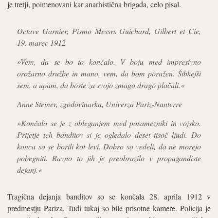
je tretji, poimenovani kar anarhistična brigada, celo pisal.
Octave Garnier, Pismo Messrs Guichard, Gilbert et Cie,
19. marec 1912
»Vem, da se bo to končalo. V boju med impresivno
orožarno družbe in mano, vem, da bom poražen. Šibkejši
sem, a upam, da boste za svojo zmago drago plačali.«
Anne Steiner, zgodovinarka, Univerza Pariz-Nanterre
»Končalo se je z obleganjem med posamezniki in vojsko.
Prijetje teh banditov si je ogledalo deset tisoč ljudi. Do
konca so se borili kot levi. Dobro so vedeli, da ne morejo
pobegniti. Ravno to jih je preobrazilo v propagandiste
dejanj.«
Tragična dejanja banditov so se končala 28. aprila 1912 v
predmestju Pariza. Tudi tukaj so bile prisotne kamere. Policija je