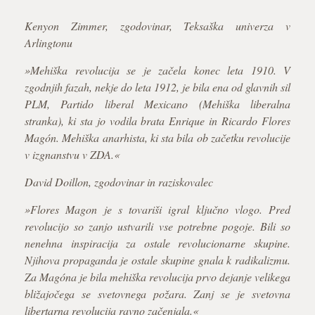
Kenyon Zimmer, zgodovinar, Teksaška univerza v
Arlingtonu
»Mehiška revolucija se je začela konec leta 1910. V
zgodnjih fazah, nekje do leta 1912, je bila ena od glavnih sil
PLM, Partido liberal Mexicano (Mehiška liberalna
stranka), ki sta jo vodila brata Enrique in Ricardo Flores
Magón. Mehiška anarhista, ki sta bila ob začetku revolucije
v izgnanstvu v ZDA.«
David Doillon, zgodovinar in raziskovalec
»Flores Magon je s tovariši igral ključno vlogo. Pred
revolucijo so zanjo ustvarili vse potrebne pogoje. Bili so
nenehna inspiracija za ostale revolucionarne skupine.
Njihova propaganda je ostale skupine gnala k radikalizmu.
Za Magóna je bila mehiška revolucija prvo dejanje velikega
bližajočega se svetovnega požara. Zanj se je svetovna
libertarna revolucija ravno začenjala.«