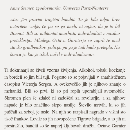
Anne Steiner, zgodovinarka, Univerza Pariz-Nanterre
»Jaz jim pravim tragični banditi. To je bila tolpa brez
avtoritete vodje, če pa so ga imeli, ni nujno, da je to bil
Bonnot. Bili so militantni anarhisti, individualisti z nasilno
preteklostjo. Mladega Octava Garnierja so zaprli že med
stavko gradbenikov, policija pa ga je tudi hudo pretepla. Na
koncu je, kar je iskal, našel v individualizmu.«
Ti doktrinarji so živeli vzorna življenja. Alkohol, tobak, kockanje
in bordeli so jim bili tuji. Pogosto so se pojavljali v anarhističnem
časopisu Victorja Sergea. A ovekovečilo jih je njihovo znanje o
mehaniki. Bili so prvi, ki so pri ropih uporabljali avtomobile.
Skromen plen še zdaleč ni zadoščal za revolucijo, a za njihove
napade je bilo značilno slepo nasilje. Število mrtvih, ki so jih
puščali za seboj, je raslo. Na njih so razpisali nagrado v višini sto
tisoč frankov. Lovile so jih novopečene Tigrove brigade, a to jih ni
prestrašilo, banditi so še naprej kljubovali družbi. Octave Garnier