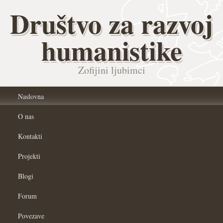
Društvo za razvoj
humanistike
Zofijini ljubimci
Naslovna
O nas
Kontakti
Projekti
Blogi
Forum
Povezave