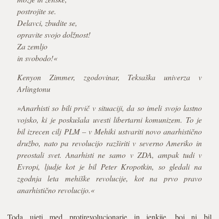
postrojite se.
Delavci, zbudite se,
opravite svojo dolžnost!
Za zemljo
in svobodo!«
Kenyon Zimmer, zgodovinar, Teksaška univerza v
Arlingtonu
»Anarhisti so bili prvič v situaciji, da so imeli svojo lastno
vojsko, ki je poskušala uvesti libertarni komunizem. To je
bil izrecen cilj PLM – v Mehiki ustvariti novo anarhistično
družbo, nato pa revolucijo razširiti v severno Ameriko in
preostali svet. Anarhisti ne samo v ZDA, ampak tudi v
Evropi, ljudje kot je bil Peter Kropotkin, so gledali na
zgodnja leta mehiške revolucije, kot na prvo pravo
anarhistično revolucijo.«
Toda ujeti med protirevolucionarje in jenkije, boj ni bil