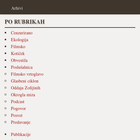
Arhivi
PO RUBRIKAH
Cenzurirano
Ekologija
Filmsko
Kotiček
Obvestila
Poslušalnica
Filmsko vrtoglavo
Glasbeni ciklon
Oddaja Zofijinih
Okrogla miza
Podcast
Pogovor
Posvet
Predavanje
Publikacije