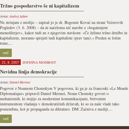
Tržno gospodarstvo še ni kapitalizem
Avtor:
Andrej Adam
Ne strinjam z mislijo – zapisal jo je dr. Bogomir Kovač na strani Večerovih
Pogledov (3. 6. 2008) – da ni načeloma nič narobe z »bogatenjem
menedžerjev«, kakor tudi ne z njegovim stavkom: »Če želimo tržno družbo in
kapitalizem, moramo sprejeti tudi kapitaliste (prav tam).« Preden se lotim
teme,...
več
ZOFIJINA MODROST
21. 8. 2007
Nevidna linija demokracije
Avtor:
Daniel Mermet
Pogovor z Noamom Chomskym V pogovoru, ki ga je za francoski »Le Monde
Diplomatique« pripravil Daniel Mermet, Noam Chomsky govori o
mehanizmih, ki stojijo za modernimi komunikacijami, bistvenim
instrumentom vladanja v demokratičnih državah, ki so za naše vlade tako
pomembna, kot je propaganda za diktaturo. DM: Začniva z mediji....
več