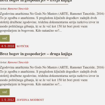
Avtor:
Ramonet Tancrède
Zgodovina anarhizma No Gods No Masters (ARTE, Ramonet Tancrède, 2016)
To je zgodba o anarhizmu. S pregledom ključnih dogodkov zadnjih dveh
stoletij družbene zgodovine, tridelna dokumentarna serija razkriva izvor in
usodo političnega gibanja, ki se že več kot 150 let bori proti vsem
gospodarjem in bogovom. Kdo natančno so?...
več
KOTIČEK
4. 5. 2018
Brez bogov in gospodarjev – druga knjiga
Avtor:
Ramonet Tancrède
Zgodovina anarhizma No Gods No Masters (ARTE, Ramonet Tancrède, 2016)
To je zgodba o anarhizmu. S pregledom ključnih dogodkov zadnjih dveh
stoletij družbene zgodovine, tridelna dokumentarna serija razkriva izvor in
usodo političnega gibanja, ki se že več kot 150 let bori proti vsem
gospodarjem in bogovom. Kdo natančno so?...
več
ZOFIJINA MODROST
1. 5. 2012