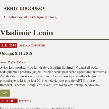
ARHIV DOGODKOV
Arhiv dogodkov (Zofijini ljubimci)
Vladimir Lenin
ODDAJA ZOFIJINIH
9. 11. 2018
Oddaja, 8.11.2018
Avtor:
Zofijini ljubimci
Avizo Lep pozdrav v oddaji društva Zofijini ljubimci! V današnji oddaji
nadaljujemo s predstavljanjem tridelne serije posvečene zgodovini anarhizma.
Za izhodišče smo si vzeli francosko dokumentarno serijo »Brez bogov in
gospodarjev«, ki jo je leta 2016 za televizijsko postajo ARTE pripravil
Ramonet Tancrède. Serija s pričevanji strokovnjakov opisuje zgodovino...
več
KOTIČEK
21. 9. 2018
Brez bogov in gospodarjev – tretja knjiga