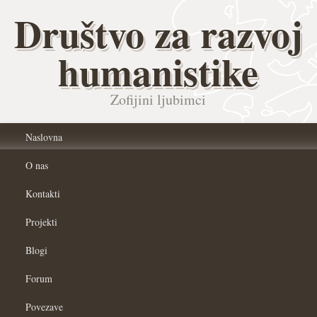
Društvo za razvoj
humanistike
Zofijini ljubimci
Naslovna
O nas
Kontakti
Projekti
Blogi
Forum
Povezave