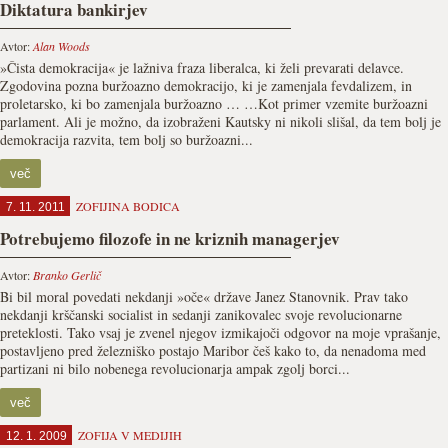
Diktatura bankirjev
Avtor:
Alan Woods
»Čista demokracija« je lažniva fraza liberalca, ki želi prevarati delavce.
Zgodovina pozna buržoazno demokracijo, ki je zamenjala fevdalizem, in
proletarsko, ki bo zamenjala buržoazno … …Kot primer vzemite buržoazni
parlament. Ali je možno, da izobraženi Kautsky ni nikoli slišal, da tem bolj je
demokracija razvita, tem bolj so buržoazni...
več
ZOFIJINA BODICA
7. 11. 2011
Potrebujemo filozofe in ne kriznih managerjev
Avtor:
Branko Gerlič
Bi bil moral povedati nekdanji »oče« države Janez Stanovnik. Prav tako
nekdanji krščanski socialist in sedanji zanikovalec svoje revolucionarne
preteklosti. Tako vsaj je zvenel njegov izmikajoči odgovor na moje vprašanje,
postavljeno pred železniško postajo Maribor češ kako to, da nenadoma med
partizani ni bilo nobenega revolucionarja ampak zgolj borci...
več
ZOFIJA V MEDIJIH
12. 1. 2009