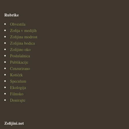
Rubrike
Obvestila
Zofija v medijih
Zofijina modrost
Zofijina bodica
Zofijino oko
Poslušalnica
Publikacije
Cenzurirano
Kotiček
Speculum
Ekologija
Filmsko
Donirajte
Zofijini.net