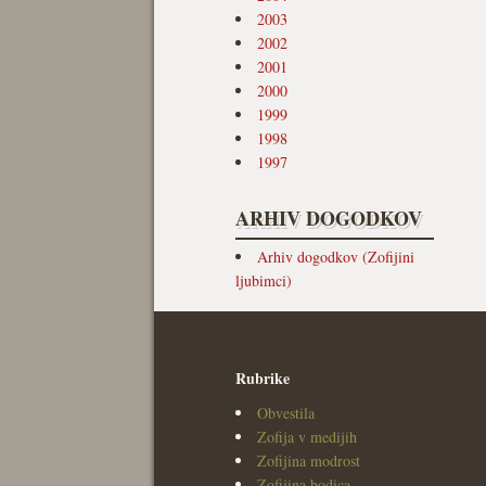
2003
2002
2001
2000
1999
1998
1997
ARHIV DOGODKOV
Arhiv dogodkov (Zofijini
ljubimci)
Rubrike
Obvestila
Zofija v medijih
Zofijina modrost
Zofijina bodica