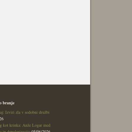
o branje
aj: Izviri zla v sodobni družbi
26
g kot krinka: Anže Logar med
 in depolarizacijo
05/06/2026