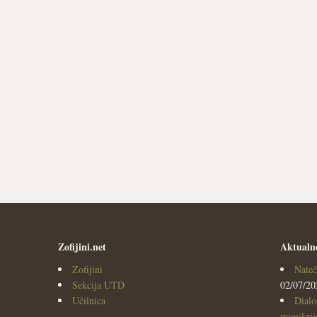
Zofijini.net
Aktualn
Zofijini
Nateč
Sekcija UTD
02/07/20
Učilnica
Dialo
mimikrijo