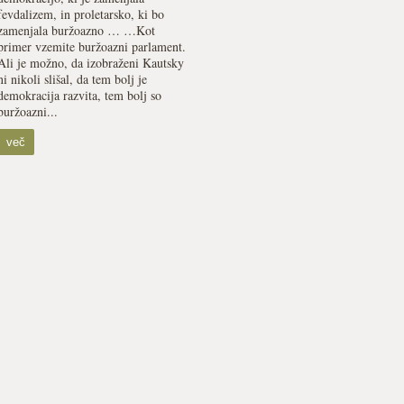
fevdalizem, in proletarsko, ki bo
zamenjala buržoazno … …Kot
primer vzemite buržoazni parlament.
Ali je možno, da izobraženi Kautsky
ni nikoli slišal, da tem bolj je
demokracija razvita, tem bolj so
buržoazni...
več