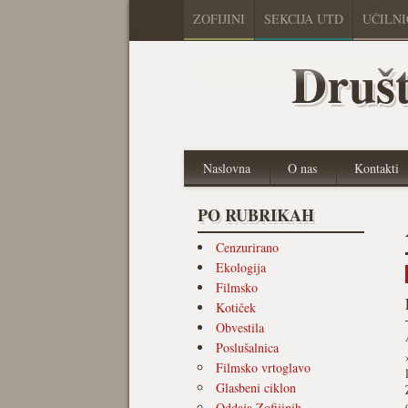
ZOFIJINI
SEKCIJA UTD
UČILN
Društ
Naslovna
O nas
Kontakti
PO RUBRIKAH
Cenzurirano
Ekologija
Filmsko
Kotiček
Obvestila
Poslušalnica
Filmsko vrtoglavo
Glasbeni ciklon
Oddaja Zofijinih