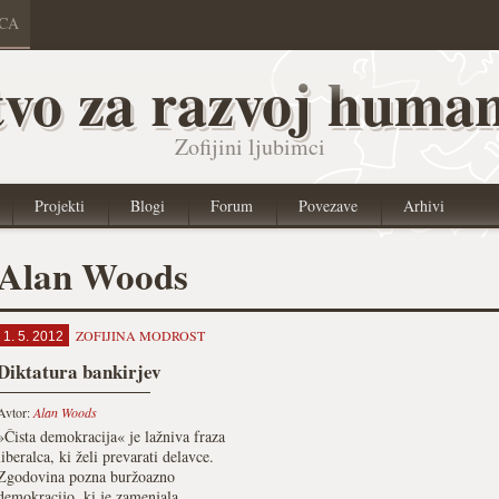
ICA
vo za razvoj human
Zofijini ljubimci
Projekti
Blogi
Forum
Povezave
Arhivi
Alan Woods
ZOFIJINA MODROST
1. 5. 2012
Diktatura bankirjev
Avtor:
Alan Woods
»Čista demokracija« je lažniva fraza
liberalca, ki želi prevarati delavce.
Zgodovina pozna buržoazno
demokracijo, ki je zamenjala