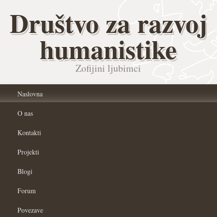
Društvo za razvoj
humanistike
Zofijini ljubimci
Naslovna
O nas
Kontakti
Projekti
Blogi
Forum
Povezave