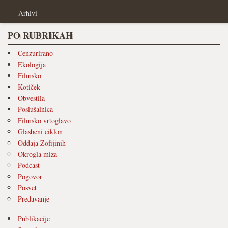
Arhivi
PO RUBRIKAH
Cenzurirano
Ekologija
Filmsko
Kotiček
Obvestila
Poslušalnica
Filmsko vrtoglavo
Glasbeni ciklon
Oddaja Zofijinih
Okrogla miza
Podcast
Pogovor
Posvet
Predavanje
Publikacije