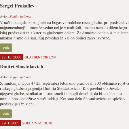
Sergei Prokofiev
Avtor:
Zofijini ljubimci
V naših oddajah, ki so glede na bogastvo sodobne resne glasbe, pri predstavitvi
najpomembnejših imen še vedno nekje v mali šoli, imamo nemalo dilem koga
kdaj predstaviti in z katerim glasbenim delom. Za današnjo oddajo si te dileme
nikakor nismo olajšali. Kaj povedati in kaj ob obilici zares izvrstne...
več
GLASBENI CIKLON
17. 10. 2006
Dmitri Shostakovich
Avtor:
Zofijini ljubimci
5. simfonija, Opus 47 25. septembra letos smo praznovali 100 obletnico rojstva
ruskega glasbenega genija Dmitria Shostakovicha. Kot posebni oboževalci
njegove glasbe, si nikakor nismo smeli in mogli dovoliti, da bi ta obletnica
minila brez obeležitve v naši oddaji. Ker smo delo Shostakovicha na splošno
predstavljali že v eni...
več
ZOFIJA V MEDIJIH
19. 1. 2005