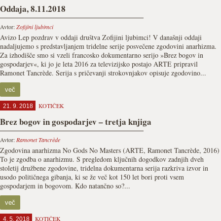
Oddaja, 8.11.2018
Avtor:
Zofijini ljubimci
Avizo Lep pozdrav v oddaji društva Zofijini ljubimci! V današnji oddaji
nadaljujemo s predstavljanjem tridelne serije posvečene zgodovini anarhizma.
Za izhodišče smo si vzeli francosko dokumentarno serijo »Brez bogov in
gospodarjev«, ki jo je leta 2016 za televizijsko postajo ARTE pripravil
Ramonet Tancrède. Serija s pričevanji strokovnjakov opisuje zgodovino...
več
KOTIČEK
21. 9. 2018
Brez bogov in gospodarjev – tretja knjiga
Avtor:
Ramonet Tancrède
Zgodovina anarhizma No Gods No Masters (ARTE, Ramonet Tancrède, 2016)
To je zgodba o anarhizmu. S pregledom ključnih dogodkov zadnjih dveh
stoletij družbene zgodovine, tridelna dokumentarna serija razkriva izvor in
usodo političnega gibanja, ki se že več kot 150 let bori proti vsem
gospodarjem in bogovom. Kdo natančno so?...
več
KOTIČEK
4. 5. 2018