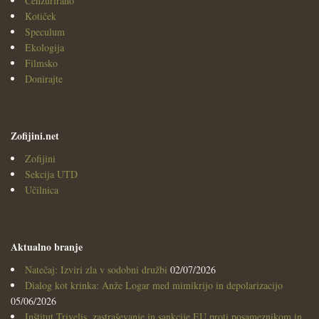
Cenzurirano
Kotiček
Speculum
Ekologija
Filmsko
Donirajte
Zofijini.net
Zofijini
Sekcija UTD
Učilnica
Aktualno branje
Natečaj: Izviri zla v sodobni družbi
02/07/2026
Dialog kot krinka: Anže Logar med mimikrijo in depolarizacijo
05/06/2026
Inštitut Trivelis, zastraševanje in sankcije EU proti posameznikom in