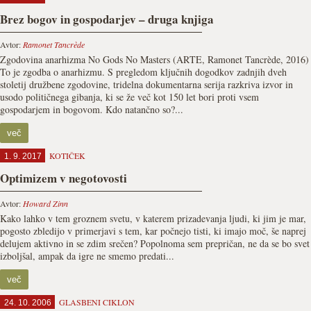
Brez bogov in gospodarjev – druga knjiga
Avtor:
Ramonet Tancrède
Zgodovina anarhizma No Gods No Masters (ARTE, Ramonet Tancrède, 2016)
To je zgodba o anarhizmu. S pregledom ključnih dogodkov zadnjih dveh
stoletij družbene zgodovine, tridelna dokumentarna serija razkriva izvor in
usodo političnega gibanja, ki se že več kot 150 let bori proti vsem
gospodarjem in bogovom. Kdo natančno so?...
več
KOTIČEK
1. 9. 2017
Optimizem v negotovosti
Avtor:
Howard Zinn
Kako lahko v tem groznem svetu, v katerem prizadevanja ljudi, ki jim je mar,
pogosto zbledijo v primerjavi s tem, kar počnejo tisti, ki imajo moč, še naprej
delujem aktivno in se zdim srečen? Popolnoma sem prepričan, ne da se bo svet
izboljšal, ampak da igre ne smemo predati...
več
GLASBENI CIKLON
24. 10. 2006