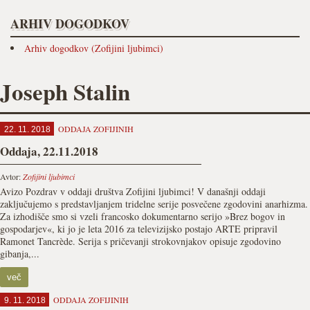
ARHIV DOGODKOV
Arhiv dogodkov (Zofijini ljubimci)
Joseph Stalin
ODDAJA ZOFIJINIH
22. 11. 2018
Oddaja, 22.11.2018
Avtor:
Zofijini ljubimci
Avizo Pozdrav v oddaji društva Zofijini ljubimci! V današnji oddaji
zaključujemo s predstavljanjem tridelne serije posvečene zgodovini anarhizma.
Za izhodišče smo si vzeli francosko dokumentarno serijo »Brez bogov in
gospodarjev«, ki jo je leta 2016 za televizijsko postajo ARTE pripravil
Ramonet Tancrède. Serija s pričevanji strokovnjakov opisuje zgodovino
gibanja,...
več
ODDAJA ZOFIJINIH
9. 11. 2018