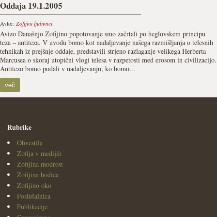
Oddaja 19.1.2005
Avtor:
Zofijini ljubimci
Avizo Današnjo Zofijino popotovanje smo začrtali po heglovskem principu
teza – antiteza. V uvodu bomo kot nadaljevanje našega razmišljanja o telesnih
tehnikah iz prejšnje oddaje, predstavili strjeno razlaganje velikega Herberta
Marcusea o skoraj utopični vlogi telesa v razpetosti med erosom in civilizacijo.
Antitezo bomo podali v nadaljevanju, ko bomo...
več
Rubrike
Obvestila
Zofija v medijih
Zofijina modrost
Zofijina bodica
Zofijino oko
Poslušalnica
Publikacije