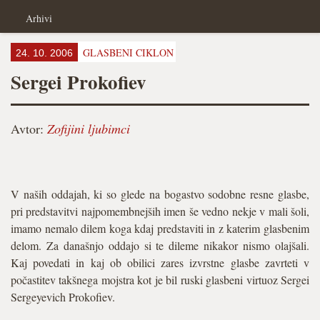
Arhivi
GLASBENI CIKLON
24. 10. 2006
Sergei Prokofiev
Avtor:
Zofijini ljubimci
V naših oddajah, ki so glede na bogastvo sodobne resne glasbe,
pri predstavitvi najpomembnejših imen še vedno nekje v mali šoli,
imamo nemalo dilem koga kdaj predstaviti in z katerim glasbenim
delom. Za današnjo oddajo si te dileme nikakor nismo olajšali.
Kaj povedati in kaj ob obilici zares izvrstne glasbe zavrteti v
počastitev takšnega mojstra kot je bil ruski glasbeni virtuoz Sergei
Sergeyevich Prokofiev.