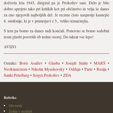
doživela leta 1945, dirigiral pa je Prokofiev sam. Delo je bilo
dobro sprejeto tako pri kritikih kot pri občinstvo in velja še danes
za eno njegovih najboljših del. Je recimo čisto nasprotje kasnejše
6. simfonije, ki je v primerjavi z 5., veliko temačnejša.
S tem pa bomo za danes tudi končali. Ponovno se bomo sodobni
resni glasbi posvetili ob tednu osorej. Do takrat vse lepo!
AVIZO
Oznake:
Boris Asafiev
•
Glasba
•
Joseph Stalin
•
MARŠ
•
Neoklasicizem
•
Nikolai Myaskovsky
•
Oddaja
•
Pariz
•
Rusija
•
Sankt Peterburg
•
Sergei Prokofiev
•
ZDA
Rubrike
Obvestila
Zofija v medijih