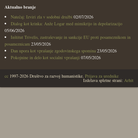
Aktualno branje
Natečaj: Izviri zla v sodobni družbi
02/07/2026
Dialog kot krinka: Anže Logar med mimikrijo in depolarizacijo
05/06/2026
Inštitut Trivelis, zastraševanje in sankcije EU proti posameznikom in
posameznicam
23/05/2026
Dan upora kot vprašanje zgodovinskega spomina
23/05/2026
Pokojnine in delo kot socialni vprašanji
07/05/2026
cc
1997-2026 Društvo za razvoj humanistike.
Prijava za urednike
Izdelava spletne strani:
Arhit