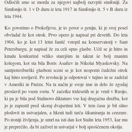
Odločili smo se morda za njegovi najbolj razvpiti simfoniji. Za
Simfonijo št. 1 v D duru iz leta 1917 in Simfonijo št. 5 v B duru iz
leta 1944.
Ko govorimo o Prokofjevu, je to govor o geniju, ki je svoj posel
obvladal že kot otrok. Prvo opero je napisal pri devetih. Do leta
1904, ko je kot 13 letni fantič vstopil na konservatorij v Sant
Petersburgu, je napisal že za celi opus glasbe. Učil se je hitro in
kmalu konkuriral veliko starejšim in takrat še bolj znanim
kolegom, kot sta bila Boris Asafiev in Nikolai Myaskovsky. Na
santpetersburški glasbeni sceni se je kot nesporni čudežni otrok
kaj hitro uveljavil. Po revoluciji je odpotoval v tujino in se zadržal
v Ameriki in Parizu. Na ta način je svoje ime in delo že zgodaj
proslavil po vsem svetu. V začetku tridesetih se je vrnil v Rusijo,
ki pa je bila pod Stalinovo diktaturo vse kaj drugačna družba, kot
jo je zapustil pred skoraj dvajsetimi leti. V tem času je bil silno
plodovit in ustvarjalen, a hkrati tudi tarča šikaniranja in cenzure.
Po ironiji življenja, je umrl na isti dan kot Stalin leta 1953, kar mu
je preprečilo, da bi zaživel in ustvarjal v bolj sproščenem okolju.