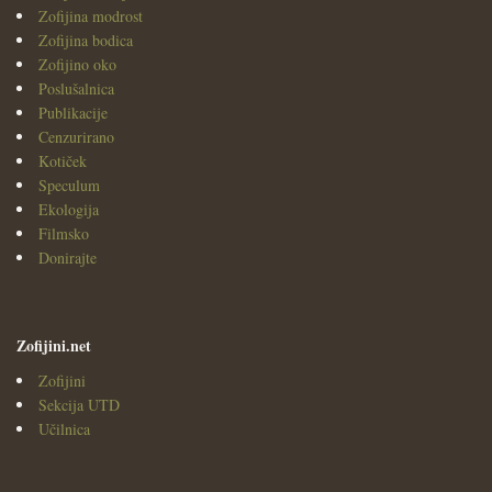
Zofijina modrost
Zofijina bodica
Zofijino oko
Poslušalnica
Publikacije
Cenzurirano
Kotiček
Speculum
Ekologija
Filmsko
Donirajte
Zofijini.net
Zofijini
Sekcija UTD
Učilnica