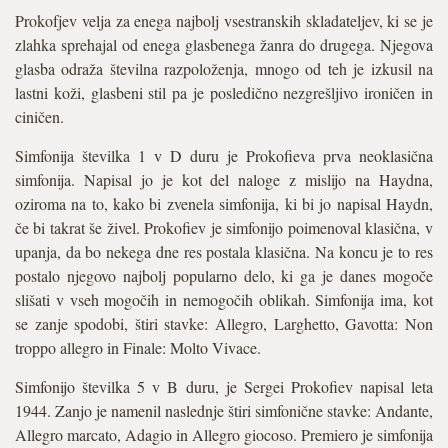
Prokofjev velja za enega najbolj vsestranskih skladateljev, ki se je
zlahka sprehajal od enega glasbenega žanra do drugega. Njegova
glasba odraža številna razpoloženja, mnogo od teh je izkusil na
lastni koži, glasbeni stil pa je posledično nezgrešljivo ironičen in
ciničen.
Simfonija številka 1 v D duru je Prokofieva prva neoklasična
simfonija. Napisal jo je kot del naloge z mislijo na Haydna,
oziroma na to, kako bi zvenela simfonija, ki bi jo napisal Haydn,
če bi takrat še živel. Prokofiev je simfonijo poimenoval klasična, v
upanja, da bo nekega dne res postala klasična. Na koncu je to res
postalo njegovo najbolj popularno delo, ki ga je danes mogoče
slišati v vseh mogočih in nemogočih oblikah. Simfonija ima, kot
se zanje spodobi, štiri stavke: Allegro, Larghetto, Gavotta: Non
troppo allegro in Finale: Molto Vivace.
Simfonijo številka 5 v B duru, je Sergei Prokofiev napisal leta
1944. Zanjo je namenil naslednje štiri simfonične stavke: Andante,
Allegro marcato, Adagio in Allegro giocoso. Premiero je simfonija