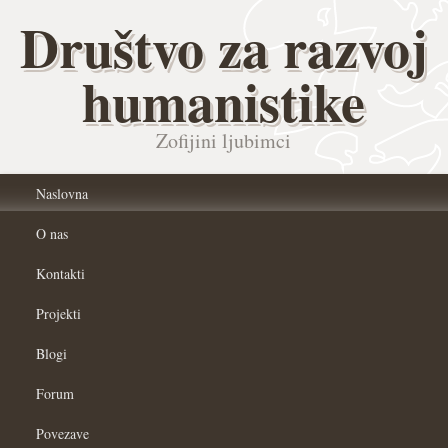
Društvo za razvoj
humanistike
Zofijini ljubimci
Naslovna
O nas
Kontakti
Projekti
Blogi
Forum
Povezave