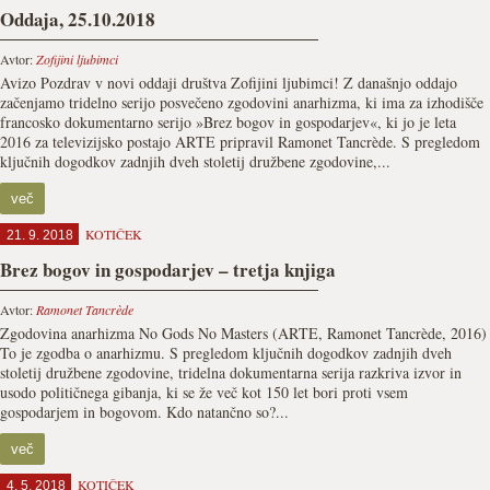
Oddaja, 25.10.2018
Avtor:
Zofijini ljubimci
Avizo Pozdrav v novi oddaji društva Zofijini ljubimci! Z današnjo oddajo
začenjamo tridelno serijo posvečeno zgodovini anarhizma, ki ima za izhodišče
francosko dokumentarno serijo »Brez bogov in gospodarjev«, ki jo je leta
2016 za televizijsko postajo ARTE pripravil Ramonet Tancrède. S pregledom
ključnih dogodkov zadnjih dveh stoletij družbene zgodovine,...
več
KOTIČEK
21. 9. 2018
Brez bogov in gospodarjev – tretja knjiga
Avtor:
Ramonet Tancrède
Zgodovina anarhizma No Gods No Masters (ARTE, Ramonet Tancrède, 2016)
To je zgodba o anarhizmu. S pregledom ključnih dogodkov zadnjih dveh
stoletij družbene zgodovine, tridelna dokumentarna serija razkriva izvor in
usodo političnega gibanja, ki se že več kot 150 let bori proti vsem
gospodarjem in bogovom. Kdo natančno so?...
več
KOTIČEK
4. 5. 2018