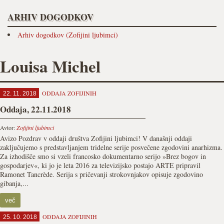
ARHIV DOGODKOV
Arhiv dogodkov (Zofijini ljubimci)
Louisa Michel
ODDAJA ZOFIJINIH
22. 11. 2018
Oddaja, 22.11.2018
Avtor:
Zofijini ljubimci
Avizo Pozdrav v oddaji društva Zofijini ljubimci! V današnji oddaji
zaključujemo s predstavljanjem tridelne serije posvečene zgodovini anarhizma.
Za izhodišče smo si vzeli francosko dokumentarno serijo »Brez bogov in
gospodarjev«, ki jo je leta 2016 za televizijsko postajo ARTE pripravil
Ramonet Tancrède. Serija s pričevanji strokovnjakov opisuje zgodovino
gibanja,...
več
ODDAJA ZOFIJINIH
25. 10. 2018