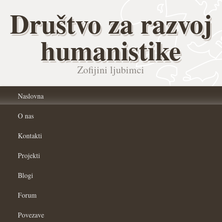
Društvo za razvoj
humanistike
Zofijini ljubimci
Naslovna
O nas
Kontakti
Projekti
Blogi
Forum
Povezave