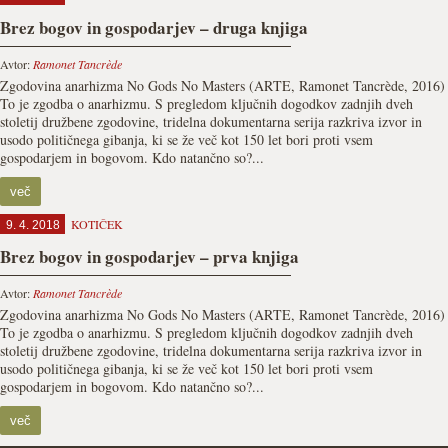
Brez bogov in gospodarjev – druga knjiga
Avtor:
Ramonet Tancrède
Zgodovina anarhizma No Gods No Masters (ARTE, Ramonet Tancrède, 2016)
To je zgodba o anarhizmu. S pregledom ključnih dogodkov zadnjih dveh
stoletij družbene zgodovine, tridelna dokumentarna serija razkriva izvor in
usodo političnega gibanja, ki se že več kot 150 let bori proti vsem
gospodarjem in bogovom. Kdo natančno so?...
več
KOTIČEK
9. 4. 2018
Brez bogov in gospodarjev – prva knjiga
Avtor:
Ramonet Tancrède
Zgodovina anarhizma No Gods No Masters (ARTE, Ramonet Tancrède, 2016)
To je zgodba o anarhizmu. S pregledom ključnih dogodkov zadnjih dveh
stoletij družbene zgodovine, tridelna dokumentarna serija razkriva izvor in
usodo političnega gibanja, ki se že več kot 150 let bori proti vsem
gospodarjem in bogovom. Kdo natančno so?...
več