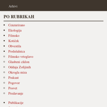
Arhivi
PO RUBRIKAH
Cenzurirano
Ekologija
Filmsko
Kotiček
Obvestila
Poslušalnica
Filmsko vrtoglavo
Glasbeni ciklon
Oddaja Zofijinih
Okrogla miza
Podcast
Pogovor
Posvet
Predavanje
Publikacije