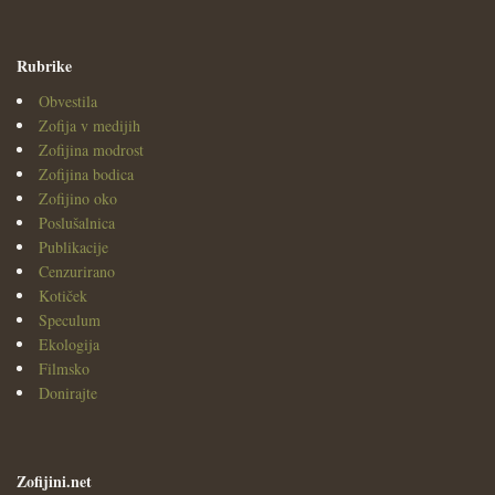
Rubrike
Obvestila
Zofija v medijih
Zofijina modrost
Zofijina bodica
Zofijino oko
Poslušalnica
Publikacije
Cenzurirano
Kotiček
Speculum
Ekologija
Filmsko
Donirajte
Zofijini.net