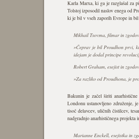
Karla Marxa, ki ga je razglašal za p
Tolstoj izposodil naslov enega od P
ki je bil v vseh zaporih Evrope in b
Mikhail Tsovma, filmar in zgodo
»Čeprav je bil Proudhon prvi, k
idejam je dodal principe revoluci
Robert Graham, esejist in zgodo
»Za razliko od Proudhona, je pro
Bakunin je začel širiti anarhistič
Londonu ustanovljeno združenje, je 
tisoč delavcev, uličnih čistilcev, te
nadgradnjo anarhističnega projekta in
Marianne Enckell, esejistka in 