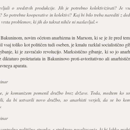
ljali o sredstvih produkcije. Jih je potrebno kolektivizirati? Je v
ti? So potrebne kooperative in kolektivi? Kaj bi bilo treba narediti z
vrsta problemov, ki jih do takrat nihče ni naslavljal.«
Bakuninom, novim očetom anarhizma in Marxom, ki se je že pred tem ra
il vsaj toliko kot političen tudi oseben, je kmalu razklal socialistično gi
anje, ki je zavračalo revolucijo. Marksistično gibanje, ki so jo anarhi
z diktaturo proletariata in Bakuninovo proti-avtoritativno ali anarhisti
vnega aparata.
vinar
te, je komunizem pomenil družbo brez države. Toda, medtem ko so 
li, da bi ustvarili novo družbo, so anarhisti verjeli, da se bo k
«
vinar
ntralno politično stranko, s strukturo poveljevanja, ki bi lahko mobili