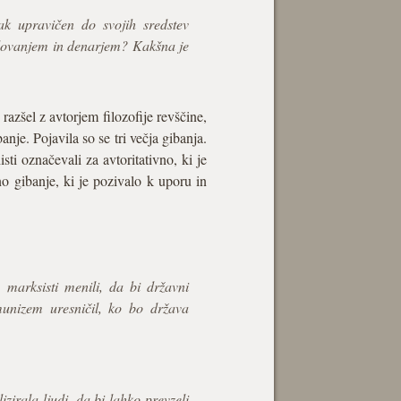
sak upravičen do svojih sredstev
 dedovanjem in denarjem? Kakšna je
zšel z avtorjem filozofije revščine,
banje. Pojavila so se tri večja gibanja.
sti označevali za avtoritativno, ki je
čno gibanje, ki je pozivalo k uporu in
marksisti menili, da bi državni
omunizem uresničil, ko bo država
zirala ljudi, da bi lahko prevzeli