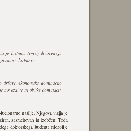
 da je lastnina temelj določenega
poznan v lastnini.«
jo države, ekonomsko dominacijo
e povezal te tri oblike dominacij.
lucionarno nasilje. Njegova vizija je
tiziran, zasmehovan in izobčen. Toda
dega doktorskega študenta filozofije