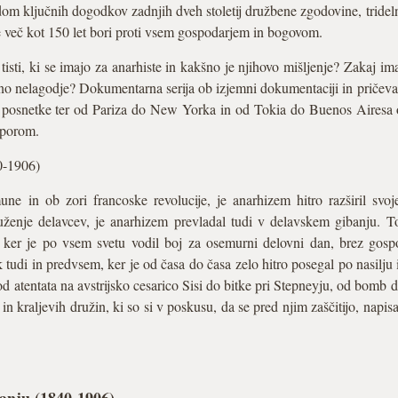
om ključnih dogodkov zadnjih dveh stoletij družbene zgodovine, trideln
že več kot 150 let bori proti vsem gospodarjem in bogovom.
isti, ki se imajo za anarhiste in kakšno je njihovo mišljenje? Zakaj i
no nelagodje? Dokumentarna serija ob izjemni dokumentaciji in pričevan
 posnetke ter od Pariza do New Yorka in od Tokia do Buenos Airesa o
uporom.
0-1906)
ne in ob zori francoske revolucije, je anarhizem hitro razširil svo
enje delavcev, je anarhizem prevladal tudi v delavskem gibanju. T
, ker je po vsem svetu vodil boj za osemurni delovni dan, brez gospo
udi in predvsem, ker je od časa do časa zelo hitro posegal po nasilju
 atentata na avstrijsko cesarico Sisi do bitke pri Stepneyju, od bomb 
in kraljevih družin, ki so si v poskusu, da se pred njim zaščitijo, napisal