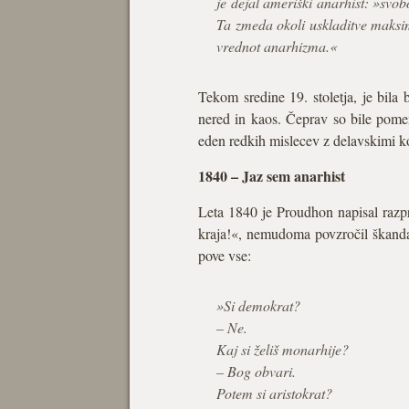
je dejal ameriški anarhist: »svo
Ta zmeda okoli uskladitve maksim
vrednot anarhizma.«
Tekom sredine 19. stoletja, je bil
nered in kaos. Čeprav so bile pome
eden redkih mislecev z delavskimi ko
1840 – Jaz sem anarhist
Leta 1840 je Proudhon napisal razpra
kraja!«, nemudoma povzročil škandal, 
pove vse:
»Si demokrat?
– Ne.
Kaj si želiš monarhije?
– Bog obvari.
Potem si aristokrat?