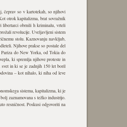
, čeprav so v kartotekah, so njihovi
ot otrok kapitalizma, brat sovražnik
ibertarci obrnili h kriminalu, vrteli
sprožali revolucije. Uveljavljeni sistem
ektričnemu stolu. Kaznovanju navkljub,
dleteli. Njihove prakse so postale del
 od Pariza do New Yorka, od Tokia do
epla, ki spremlja njihove proteste in
vet in ki se je zadnjih 150 let boril
dovina – kot nihalo, ki niha od leve
konomskega sistema, kapitalizma, ki je
e bolj zaznamovana s težko industrijo.
ruto resničnost. Poskusi odgovoriti na