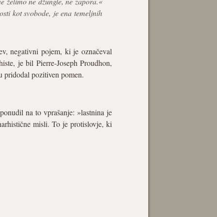
ne želimo ne džungle, ne zapora.«
sti kot svobode, je ena temeljnih
ev, negativni pojem, ki je označeval
ste, je bil Pierre-Joseph Proudhon,
mu pridodal pozitiven pomen.
ponudil na to vprašanje: »lastnina je
rhistične misli. To je protislovje, ki