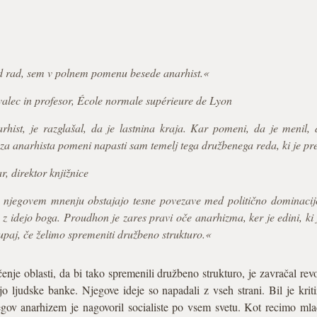
d rad, sem v polnem pomenu besede anarhist.«
alec in profesor, École normale supérieure de Lyon
arhist, je razglašal, da je lastnina kraja. Kar pomeni, da je menil,
za anarhista pomeni napasti sam temelj tega družbenega reda, ki je pre
 direktor knjižnice
po njegovem mnenju obstajajo tesne povezave med politično dominaci
 z idejo boga. Proudhon je zares pravi oče anarhizma, ker je edini, ki j
 skupaj, če želimo spremeniti družbeno strukturo.«
je oblasti, da bi tako spremenili družbeno strukturo, je zavračal revo
ejo ljudske banke. Njegove ideje so napadali z vseh strani. Bil je kri
egov anarhizem je nagovoril socialiste po vsem svetu. Kot recimo mla