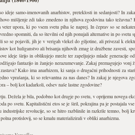
anju (1840-1906)
 ideje samo-imenovanih anarhistov, preteklosti in sedanjosti? In zakaj
jihovo mišljenje zdi tako zmedeno in njihova zgodovina tako težavna? K
veter upora, ki po vsem svetu piha še naprej. In čeprav so se nekateri l
e vredno spomniti, da so številni od njih ponujali alternative in po svetu 
i so se pojavili, jih je v verigah vlekel do giljotine, ali privezal k el
tov kot huliganstvo ali brisanja njihovih zmag iz družbene zavesti, spo
ove ideje širijo in oblikujejo mreže ter zapeljujejo mlade generacije
odžigajo fantazijo in žanjejo nerazumevanje. Zakaj premagujejo vonj žv
astava? Kako ima anarhizem, ki sanja o drugačni prihodnosti za stari s
dno vprašanja, ki so relevantna za nas danes? In zakaj je njegova zgo
ra – bolj kot kadarkoli, odsev naše lastne zgodovine?
letju. Dežela je bila, podobno kot drugje po svetu, v oprijemu novega e
da po svetu. Kapitalistični etos se je širil, pokrajina pa je postajala vs
industrijske revolucije, so se hitro razblinile in razkrile temno, bolj k
polna protislovij, so se kmalu materializirali v obliki anarhizma.
niverza Versailles