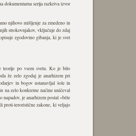
a dokumentarna serija razkriva izvor
mamo njihovo mišljenje za zmedeno in
jih strokovnjakov, vključuje do zdaj
pisuje zgodovino gibanja, ki je svet
je teorije po vsem svetu. Ko je bilo
oda že zelo zgodaj je anarhizem pri
darjev in bogov ustanavljal šole in
 in na zelo konkretne načine uničeval
do napadov, je anarhizem postal »bête
i proti-teroristične zakone, ki veljajo