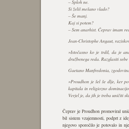
– Sploh ne.
Si želiš mešano vlado?
– Še manj.
Kaj si potem?
– Sem anarhist. Čeprav imam re
Jean-Christophe Angaut, raziskov
»Istočasno ko je trdil, da je an
družbenega reda. Razglasiti sebe 
Gaetano Manfredonia, zgodovinar,
»Proudhon je šel še dlje, ker 
kapitala in religiozno dominacijo
Verjel je, da jih je treba uničiti
Čeprav je Proudhon promoviral uničen
bil sistem vzajemnosti, podprt z id
njegovo sporočilo je potovalo in nj