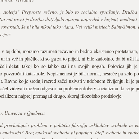
 stoletja? Preprosto rečeno, je bilo to socialno vprašanje. Družba 
 Na eni ravni je družba doživljala opazen napredek v higieni, medicini
, v tovarnah, še ni bila nikoli tako vidna. Vsi veliki misleci: Saint-Sim
ovje.«
 tej dobi, moramo razumeti težavno in bedno eksistenco proletariata, k
ur in več in plačilo, ki so ga za to prijeli, ni bilo zadostno, da bi ušli 
čeli delati takoj ko so lahko stali na svojih nogah. Polovica jih je
o povzročali katastrofe. Nepismenost je bila norma, nesreče pa zelo po
t. Ravno ko je srednji razred začel uživati v udobnem življenju, ki je p
t začel videvati možen odgovor na probleme dobe v socializmu, ki se je p
ocializem najprej premagati drugo, skoraj filozofsko protislovje.
r, Univerza v Québecu
l prevladujoči problem v politični filozofiji uskladitev svobode in e
nakostjo? Brez enakosti svoboda ni popolna. Ideji svobode in enakost