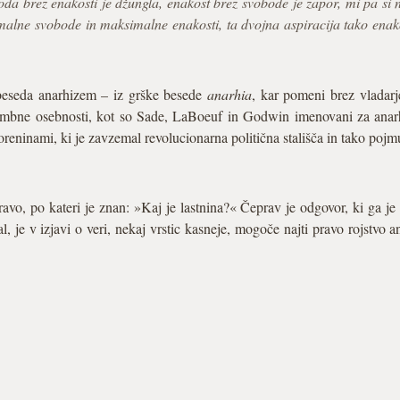
boda brez enakosti je džungla, enakost brez svobode je zapor, mi pa si 
alne svobode in maksimalne enakosti, ta dvojna aspiracija tako enako
a beseda anarhizem – iz grške besede
anarhia
, kar pomeni brez vladarj
mbne osebnosti, kot so Sade, LaBoeuf in Godwin imenovani za anarhi
reninami, ki je zavzemal revolucionarna politična stališča in tako poj
vo, po kateri je znan: »Kaj je lastnina?« Čeprav je odgovor, ki ga je 
je v izjavi o veri, nekaj vrstic kasneje, mogoče najti pravo rojstvo ana