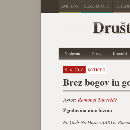
ZOFIJINI
SEKCIJA UTD
UČILN
Društ
Naslovna
O nas
Kontakti
KOTIČEK
9. 4. 2018
Brez bogov in g
Avtor:
Ramonet Tancrède
Zgodovina anarhizma
No Gods No Masters (ARTE, Ramon