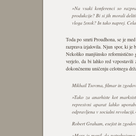
»Na vsaki konferenci so razprav
produkcije? Bi si jih morali deli
vloga žensk? In tako naprej. Cela 
Toda po smrti Proudhona, se je med 
razprava izjalovila. Njun spor, ki je b
Nekoliko manjšinsko reformistično gib
verjelo, da bi lahko red vzpostavili 
dokončnemu uničenju celotnega drža
Mikhail Tsovma, filmar in zgodo
»Tako za anarhiste kot marksis
represivni aparat lahko uporabi
odpravljena v socialni revoluciji.
Robert Graham, esejist in zgodo
»Marx je menil, da potrebujemo ce