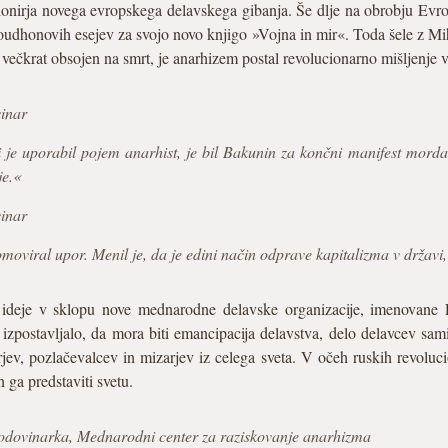
ionirja novega evropskega delavskega gibanja. Še dlje na obrobju Evrop
roudhonovih esejev za svojo novo knjigo »Vojna in mir«. Toda šele z
il večkrat obsojen na smrt, je anarhizem postal revolucionarno mišljenj
vinar
i je uporabil pojem anarhist, je bil Bakunin za končni manifest mo
je.«
vinar
moviral upor. Menil je, da je edini način odprave kapitalizma v državi
ne ideje v sklopu nove mednarodne delavske organizacije, imenovane 
izpostavljalo, da mora biti emancipacija delavstva, delo delavcev sa
sarjev, pozlačevalcev in mizarjev iz celega sveta. V očeh ruskih revoluc
 ga predstaviti svetu.
zgodovinarka, Mednarodni center za raziskovanje anarhizma