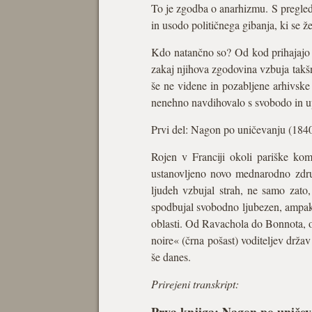
To je zgodba o anarhizmu. S pregled
in usodo političnega gibanja, ki se 
Kdo natančno so? Od kod prihajajo t
zakaj njihova zgodovina vzbuja takš
še ne videne in pozabljene arhivske
nenehno navdihovalo s svobodo in 
Prvi del: Nagon po uničevanju (184
Rojen v Franciji okoli pariške komu
ustanovljeno novo mednarodno združ
ljudeh vzbujal strah, ne samo zato
spodbujal svobodno ljubezen, ampak t
oblasti. Od Ravachola do Bonnota, od
noire« (črna pošast) voditeljev držav 
še danes.
Prirejeni transkript: