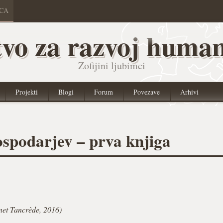
ICA
vo za razvoj human
Zofijini ljubimci
Projekti
Blogi
Forum
Povezave
Arhivi
ospodarjev – prva knjiga
et Tancrède, 2016)