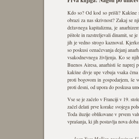
Prva knjiga: Nagon po uničev
Kdo so? Od kod so prišli? Kakšne so
obrazi za nas skrivnost? Zakaj se n
državnega kapitalizma, je anarhizem 
pištole in razstreljevali dinamit, se j
jih je vedno strogo kaznoval. Kjerkol
so poskusi označevanja dejanj anarhis
vsakodnevnega življenja. Ko se njih
Buenos Airesa, anarhisti še naprej p
kakšne divje upe vzbuja vsaka črna z
proti bogovom in gospodarjem, še ve
proti desni, od upora do poskusa umo
Vse se je začelo v Franciji v 19. sto
začel delati prve korake svojega poho
Toda iluzije oblikovane v prvem valu 
vprašanja, ki jih postavlja nova doba 
Jean-Yves Mollier, zgodovinar, U