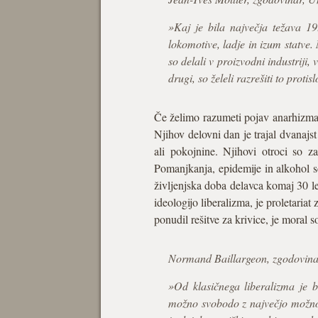
»Kaj je bila največja težava 19.
lokomotive, ladje in izum statve.
so delali v proizvodni industriji
drugi, so želeli razrešiti to protisl
Če želimo razumeti pojav anarhizma v
Njihov delovni dan je trajal dvanajst 
ali pokojnine. Njihovi otroci so za
Pomanjkanja, epidemije in alkohol s
življenjska doba delavca komaj 30 le
ideologijo liberalizma, je proletaria
ponudil rešitve za krivice, je moral s
Normand Baillargeon, zgodovina
»Od klasičnega liberalizma je bi
možno svobodo z največjo možno e