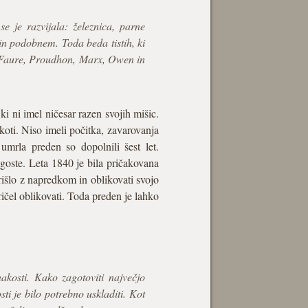
se je razvijala: železnica, parne
 in podobnem. Toda beda tistih, ki
on, Faure, Proudhon, Marx, Owen in
i ni imel ničesar razen svojih mišic.
lakoti. Niso imeli počitka, zavarovanja
 umrla preden so dopolnili šest let.
goste. Leta 1840 je bila pričakovana
rišlo z napredkom in oblikovati svojo
ričel oblikovati. Toda preden je lahko
nakosti. Kako zagotoviti največjo
i je bilo potrebno uskladiti. Kot