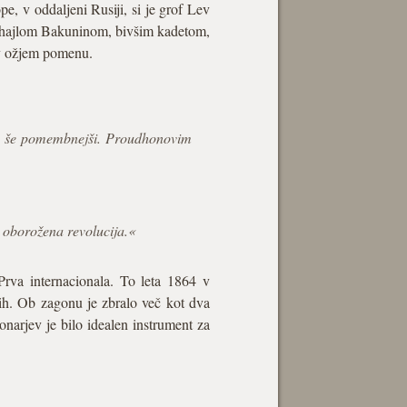
e, v oddaljeni Rusiji, si je grof Lev
 Mihajlom Bakuninom, bivšim kadetom,
e v ožjem pomenu.
rda še pomembnejši. Proudhonovim
, oborožena revolucija.«
Prva internacionala. To leta 1864 v
mih. Ob zagonu je zbralo več kot dva
ionarjev je bilo idealen instrument za