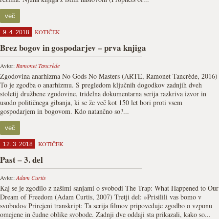
več
KOTIČEK
9. 4. 2018
Brez bogov in gospodarjev – prva knjiga
Avtor:
Ramonet Tancrède
Zgodovina anarhizma No Gods No Masters (ARTE, Ramonet Tancrède, 2016)
To je zgodba o anarhizmu. S pregledom ključnih dogodkov zadnjih dveh
stoletij družbene zgodovine, tridelna dokumentarna serija razkriva izvor in
usodo političnega gibanja, ki se že več kot 150 let bori proti vsem
gospodarjem in bogovom. Kdo natančno so?...
več
KOTIČEK
12. 3. 2018
Past – 3. del
Avtor:
Adam Curtis
Kaj se je zgodilo z našimi sanjami o svobodi The Trap: What Happened to Our
Dream of Freedom (Adam Curtis, 2007) Tretji del: »Prisilili vas bomo v
svobodo« Prirejeni transkript: Ta serija filmov pripoveduje zgodbo o vzponu
omejene in čudne oblike svobode. Zadnji dve oddaji sta prikazali, kako so...