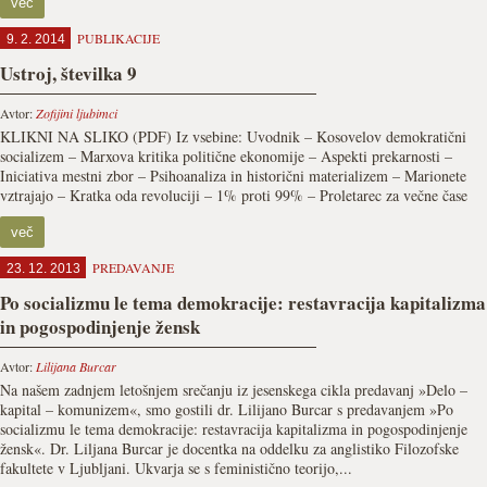
več
PUBLIKACIJE
9. 2. 2014
Ustroj, številka 9
Avtor:
Zofijini ljubimci
KLIKNI NA SLIKO (PDF) Iz vsebine: Uvodnik – Kosovelov demokratični
socializem – Marxova kritika politične ekonomije – Aspekti prekarnosti –
Iniciativa mestni zbor – Psihoanaliza in historični materializem – Marionete
vztrajajo – Kratka oda revoluciji – 1% proti 99% – Proletarec za večne čase
več
PREDAVANJE
23. 12. 2013
Po socializmu le tema demokracije: restavracija kapitalizma
in pogospodinjenje žensk
Avtor:
Lilijana Burcar
Na našem zadnjem letošnjem srečanju iz jesenskega cikla predavanj »Delo –
kapital – komunizem«, smo gostili dr. Lilijano Burcar s predavanjem »Po
socializmu le tema demokracije: restavracija kapitalizma in pogospodinjenje
žensk«. Dr. Liljana Burcar je docentka na oddelku za anglistiko Filozofske
fakultete v Ljubljani. Ukvarja se s feministično teorijo,...