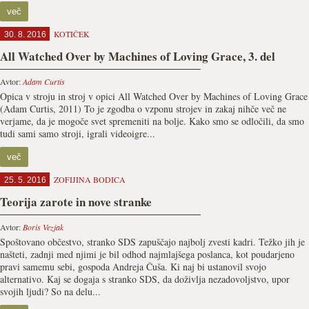
več
KOTIČEK
30. 8. 2016
All Watched Over by Machines of Loving Grace, 3. del
Avtor:
Adam Curtis
Opica v stroju in stroj v opici All Watched Over by Machines of Loving Grace
(Adam Curtis, 2011) To je zgodba o vzponu strojev in zakaj nihče več ne
verjame, da je mogoče svet spremeniti na bolje. Kako smo se odločili, da smo
tudi sami samo stroji, igrali videoigre...
več
ZOFIJINA BODICA
25. 5. 2016
Teorija zarote in nove stranke
Avtor:
Boris Vezjak
Spoštovano občestvo, stranko SDS zapuščajo najbolj zvesti kadri. Težko jih je
našteti, zadnji med njimi je bil odhod najmlajšega poslanca, kot poudarjeno
pravi samemu sebi, gospoda Andreja Čuša. Ki naj bi ustanovil svojo
alternativo. Kaj se dogaja s stranko SDS, da doživlja nezadovoljstvo, upor
svojih ljudi? So na delu...