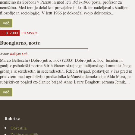
nemščino na Sorboni v Parizu in med leti 1958-1966 postal profesor za
nemščino. Med tem je delal kot prevajalec in kritik ter nadeljaval s študijem
filozofije in sociologije. V letu 1966 je dokončal svojo doktorsko...
več
FILMSKO
1. 8. 2003
Buongiorno, notte
Avtor:
Boštjan Lah
Marco Bellocchi (Dobro jutro, noč) (2003) Dobro jutro, noč, luciden in
ganljiv psihološki portret štirih članov skrajnega italijanskega komunističnega
gibanja iz šestdesetih in sedemdesetih, Rdečih brigad, postavljen v čas pred in
predvsem med ugrabitvijo predsednika krščanske demokracije Alda Mora, je
subjektiven pogled ex-članice brigad Anne Laure Braghetti (drama Jetnik,...
več
Rubrike
Obvestila
Zofija v medijih