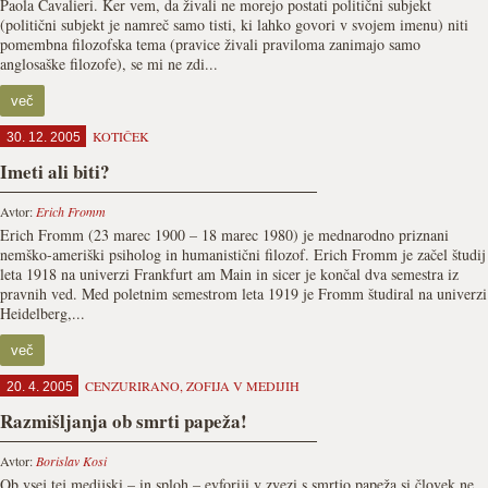
Paola Cavalieri. Ker vem, da živali ne morejo postati politični subjekt
(politični subjekt je namreč samo tisti, ki lahko govori v svojem imenu) niti
pomembna filozofska tema (pravice živali praviloma zanimajo samo
anglosaške filozofe), se mi ne zdi...
več
KOTIČEK
30. 12. 2005
Imeti ali biti?
Avtor:
Erich Fromm
Erich Fromm (23 marec 1900 – 18 marec 1980) je mednarodno priznani
nemško-ameriški psiholog in humanistični filozof. Erich Fromm je začel študij
leta 1918 na univerzi Frankfurt am Main in sicer je končal dva semestra iz
pravnih ved. Med poletnim semestrom leta 1919 je Fromm študiral na univerzi
Heidelberg,...
več
CENZURIRANO
,
ZOFIJA V MEDIJIH
20. 4. 2005
Razmišljanja ob smrti papeža!
Avtor:
Borislav Kosi
Ob vsej tej medijski – in sploh – evforiji v zvezi s smrtjo papeža si človek ne