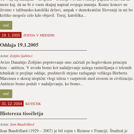
more kaj, da ne bi o vsem skupaj napisal svojega mnenja. Konec koncev ne
živimo v talibansko-katoliški državi, ampak v demokratični Sloveniji in mi bo
kritiko mogoče celo kdo objavil. Torej, katoliška...
več
ZOFIJA V MEDIJIH
19. 1. 2005
Oddaja 19.1.2005
Avtor:
Zofijini ljubimci
Avizo Današnjo Zofijino popotovanje smo začrtali po heglovskem principu
teza – antiteza. V uvodu bomo kot nadaljevanje našega razmišljanja o telesnih
tehnikah iz prejšnje oddaje, predstavili strjeno razlaganje velikega Herberta
Marcusea o skoraj utopični vlogi telesa v razpetosti med erosom in civilizacijo.
Antitezo bomo podali v nadaljevanju, ko bomo...
več
KOTIČEK
31. 12. 2004
Histereza tisočletja
Avtor:
Jean Baudrillard
Jean Baudrillard (1929 – 2007) je bil rojen v Reimsu v Franciji. Študiral je