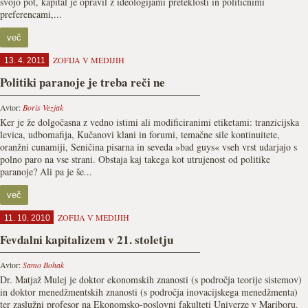
svojo pot, kapital je opravil z ideologijami preteklosti in političnimi
preferencami,...
več
ZOFIJA V MEDIJIH
13. 4. 2011
Politiki paranoje je treba reči ne
Avtor:
Boris Vezjak
Ker je že dolgočasna z vedno istimi ali modificiranimi etiketami: tranzicijska
levica, udbomafija, Kučanovi klani in forumi, temačne sile kontinuitete,
oranžni cunamiji, Seničina pisarna in seveda »bad guys« vseh vrst udarjajo s
polno paro na vse strani. Obstaja kaj takega kot utrujenost od politike
paranoje? Ali pa je še...
več
ZOFIJA V MEDIJIH
11. 10. 2010
Fevdalni kapitalizem v 21. stoletju
Avtor:
Samo Bohak
Dr. Matjaž Mulej je doktor ekonomskih znanosti (s področja teorije sistemov)
in doktor menedžmentskih znanosti (s področja inovacijskega menedžmenta)
ter zaslužni profesor na Ekonomsko-poslovni fakulteti Univerze v Mariboru.