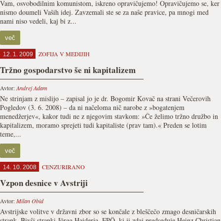
Vam, osvobodilnim komunistom, iskreno opravičujemo! Opravičujemo se, ker
nismo doumeli Vaših idej. Zavzemali ste se za naše pravice, pa mnogi med
nami niso vedeli, kaj bi z...
več
ZOFIJA V MEDIJIH
12. 1. 2009
Tržno gospodarstvo še ni kapitalizem
Avtor:
Andrej Adam
Ne strinjam z mislijo – zapisal jo je dr. Bogomir Kovač na strani Večerovih
Pogledov (3. 6. 2008) – da ni načeloma nič narobe z »bogatenjem
menedžerjev«, kakor tudi ne z njegovim stavkom: »Če želimo tržno družbo in
kapitalizem, moramo sprejeti tudi kapitaliste (prav tam).« Preden se lotim
teme,...
več
CENZURIRANO
14. 10. 2008
Vzpon desnice v Avstriji
Avtor:
Milan Obid
Avstrijske volitve v državni zbor so se končale z bleščečo zmago desničarskih
strank. Bivši stranki Jörga Haiderja, FPÖ, ki ji zdaj predseduje Heinz Christian