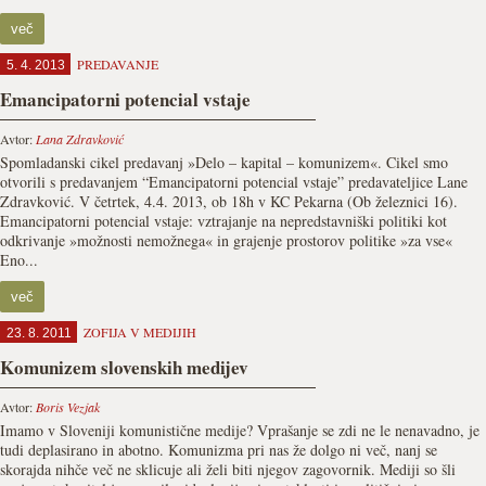
več
PREDAVANJE
5. 4. 2013
Emancipatorni potencial vstaje
Avtor:
Lana Zdravković
Spomladanski cikel predavanj »Delo – kapital – komunizem«. Cikel smo
otvorili s predavanjem “Emancipatorni potencial vstaje” predavateljice Lane
Zdravković. V četrtek, 4.4. 2013, ob 18h v KC Pekarna (Ob železnici 16).
Emancipatorni potencial vstaje: vztrajanje na nepredstavniški politiki kot
odkrivanje »možnosti nemožnega« in grajenje prostorov politike »za vse«
Eno...
več
ZOFIJA V MEDIJIH
23. 8. 2011
Komunizem slovenskih medijev
Avtor:
Boris Vezjak
Imamo v Sloveniji komunistične medije? Vprašanje se zdi ne le nenavadno, je
tudi deplasirano in abotno. Komunizma pri nas že dolgo ni več, nanj se
skorajda nihče več ne sklicuje ali želi biti njegov zagovornik. Mediji so šli