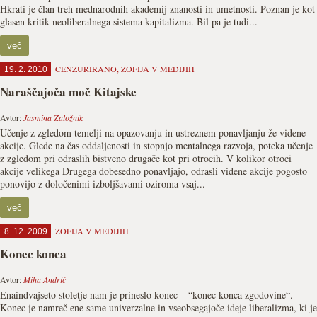
Hkrati je član treh mednarodnih akademij znanosti in umetnosti. Poznan je kot
glasen kritik neoliberalnega sistema kapitalizma. Bil pa je tudi...
več
CENZURIRANO
,
ZOFIJA V MEDIJIH
19. 2. 2010
Naraščajoča moč Kitajske
Avtor:
Jasmina Založnik
Učenje z zgledom temelji na opazovanju in ustreznem ponavljanju že videne
akcije. Glede na čas oddaljenosti in stopnjo mentalnega razvoja, poteka učenje
z zgledom pri odraslih bistveno drugače kot pri otrocih. V kolikor otroci
akcije velikega Drugega dobesedno ponavljajo, odrasli videne akcije pogosto
ponovijo z določenimi izboljšavami oziroma vsaj...
več
ZOFIJA V MEDIJIH
8. 12. 2009
Konec konca
Avtor:
Miha Andrić
Enaindvajseto stoletje nam je prineslo konec – “konec konca zgodovine“.
Konec je namreč ene same univerzalne in vseobsegajoče ideje liberalizma, ki je