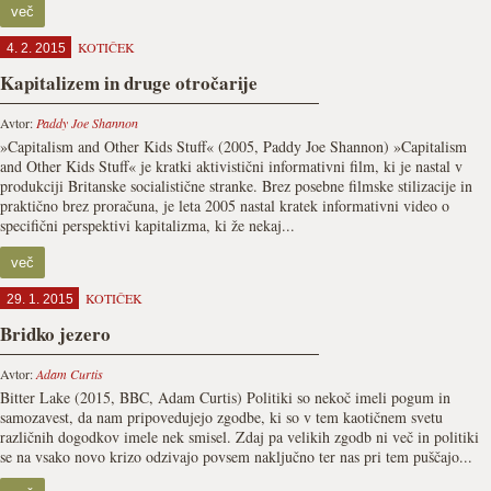
več
KOTIČEK
4. 2. 2015
Kapitalizem in druge otročarije
Avtor:
Paddy Joe Shannon
»Capitalism and Other Kids Stuff« (2005, Paddy Joe Shannon) »Capitalism
and Other Kids Stuff« je kratki aktivistični informativni film, ki je nastal v
produkciji Britanske socialistične stranke. Brez posebne filmske stilizacije in
praktično brez proračuna, je leta 2005 nastal kratek informativni video o
specifični perspektivi kapitalizma, ki že nekaj...
več
KOTIČEK
29. 1. 2015
Bridko jezero
Avtor:
Adam Curtis
Bitter Lake (2015, BBC, Adam Curtis) Politiki so nekoč imeli pogum in
samozavest, da nam pripovedujejo zgodbe, ki so v tem kaotičnem svetu
različnih dogodkov imele nek smisel. Zdaj pa velikih zgodb ni več in politiki
se na vsako novo krizo odzivajo povsem naključno ter nas pri tem puščajo...