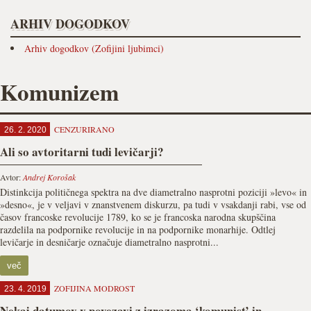
ARHIV DOGODKOV
Arhiv dogodkov (Zofijini ljubimci)
Komunizem
CENZURIRANO
26. 2. 2020
Ali so avtoritarni tudi levičarji?
Avtor:
Andrej Korošak
Distinkcija političnega spektra na dve diametralno nasprotni poziciji »levo« in
»desno«, je v veljavi v znanstvenem diskurzu, pa tudi v vsakdanji rabi, vse od
časov francoske revolucije 1789, ko se je francoska narodna skupščina
razdelila na podpornike revolucije in na podpornike monarhije. Odtlej
levičarje in desničarje označuje diametralno nasprotni...
več
ZOFIJINA MODROST
23. 4. 2019
Nekaj datumov v povezavi z izrazoma ‘komunist’ in