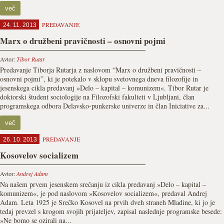
več
PREDAVANJE
24. 11. 2013
Marx o družbeni pravičnosti – osnovni pojmi
Avtor:
Tibor Rutar
Predavanje Tiborja Rutarja z naslovom “Marx o družbeni pravičnosti –
osnovni pojmi”, ki je potekalo v sklopu svetovnega dneva filozofije in
jesenskega cikla predavanj »Delo – kapital – komunizem«. Tibor Rutar je
doktorski študent sociologije na Filozofski fakulteti v Ljubljani, član
programskega odbora Delavsko-punkerske univerze in član Iniciative za...
več
PREDAVANJE
26. 10. 2013
Kosovelov socializem
Avtor:
Andrej Adam
Na našem prvem jesenskem srečanju iz cikla predavanj »Delo – kapital –
komunizem«, je pod naslovom »Kosovelov socializem«, predaval Andrej
Adam. Leta 1925 je Srečko Kosovel na prvih dveh straneh Mladine, ki jo je
tedaj prevzel s krogom svojih prijateljev, zapisal naslednje programske besede:
»Ne bomo se ozirali na...