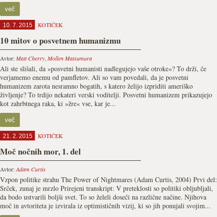
več
KOTIČEK
10. 7. 2015
10 mitov o posvetnem humanizmu
Avtor:
Matt Cherry
,
Mollen Matsumura
Ali ste slišali, da »posvetni humanisti nadlegujejo vaše otroke«? To drži, če
verjamemo enemu od pamfletov. Ali so vam povedali, da je posvetni
humanizem zarota nesramno bogatih, s katero želijo izpriditi ameriško
življenje? To trdijo nekateri verski voditelji. Posvetni humanizem prikazujejo
kot zahrbtnega raka, ki »žre« vse, kar je...
več
KOTIČEK
21. 2. 2015
Moč nočnih mor, 1. del
Avtor:
Adam Curtis
Vzpon politike strahu The Power of Nightmares (Adam Curtis, 2004) Prvi del:
Srček, zunaj je mrzlo Prirejeni transkript: V preteklosti so politiki obljubljali,
da bodo ustvarili boljši svet. To so želeli doseči na različne načine. Njihova
moč in avtoriteta je izvirala iz optimističnih vizij, ki so jih ponujali svojim...