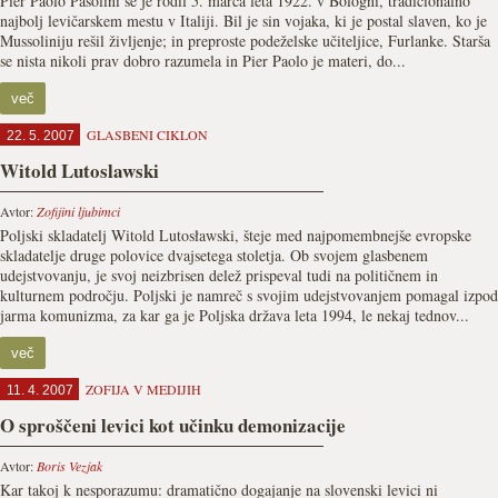
Pier Paolo Pasolini se je rodil 5. marca leta 1922. v Bologni, tradicionalno
najbolj levičarskem mestu v Italiji. Bil je sin vojaka, ki je postal slaven, ko je
Mussoliniju rešil življenje; in preproste podeželske učiteljice, Furlanke. Starša
se nista nikoli prav dobro razumela in Pier Paolo je materi, do...
več
GLASBENI CIKLON
22. 5. 2007
Witold Lutoslawski
Avtor:
Zofijini ljubimci
Poljski skladatelj Witold Lutosławski, šteje med najpomembnejše evropske
skladatelje druge polovice dvajsetega stoletja. Ob svojem glasbenem
udejstvovanju, je svoj neizbrisen delež prispeval tudi na političnem in
kulturnem področju. Poljski je namreč s svojim udejstvovanjem pomagal izpod
jarma komunizma, za kar ga je Poljska država leta 1994, le nekaj tednov...
več
ZOFIJA V MEDIJIH
11. 4. 2007
O sproščeni levici kot učinku demonizacije
Avtor:
Boris Vezjak
Kar takoj k nesporazumu: dramatično dogajanje na slovenski levici ni