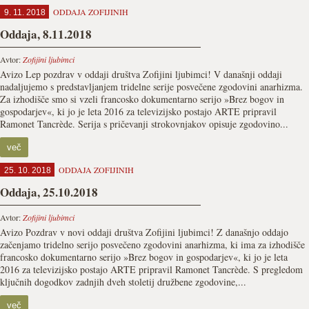
ODDAJA ZOFIJINIH
9. 11. 2018
Oddaja, 8.11.2018
Avtor:
Zofijini ljubimci
Avizo Lep pozdrav v oddaji društva Zofijini ljubimci! V današnji oddaji
nadaljujemo s predstavljanjem tridelne serije posvečene zgodovini anarhizma.
Za izhodišče smo si vzeli francosko dokumentarno serijo »Brez bogov in
gospodarjev«, ki jo je leta 2016 za televizijsko postajo ARTE pripravil
Ramonet Tancrède. Serija s pričevanji strokovnjakov opisuje zgodovino...
več
ODDAJA ZOFIJINIH
25. 10. 2018
Oddaja, 25.10.2018
Avtor:
Zofijini ljubimci
Avizo Pozdrav v novi oddaji društva Zofijini ljubimci! Z današnjo oddajo
začenjamo tridelno serijo posvečeno zgodovini anarhizma, ki ima za izhodišče
francosko dokumentarno serijo »Brez bogov in gospodarjev«, ki jo je leta
2016 za televizijsko postajo ARTE pripravil Ramonet Tancrède. S pregledom
ključnih dogodkov zadnjih dveh stoletij družbene zgodovine,...
več