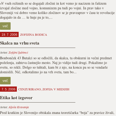
»V vseh režimih so se dogajali zločini in kot vemo je nacizem in fašizem
izvajal zločine med vojno, komunizem pa tudi po vojni. In prav tako v
Sloveniji vsi dobro vemo koliko zločinov se je pravzaprav v času te revolucije
dogajalo in da … še huje pa je to,...
več
ZOFIJINA BODICA
19. 7. 2006
Skalca na vrhu sveta
Avtor:
Zofijini ljubimci
Bonbonček 43 Butalci so se odločili, da skalca, ta obskurni in večni predmet
poželenja, zahteva častnejšo mesto. Naj jo vidijo tudi drugi. Pokažimo jo
svetu, so rekli. Dolgo so tuhtali, kam bi z njo, na koncu pa so se vendarle
domislili. Nič, odkotalimo jo na vrh sveta, tam bo...
več
CENZURIRANO
,
ZOFIJA V MEDIJIH
7. 5. 2006
Etika kot izgovor
Avtor:
Aljoša Kravanja
Pred kratkim je Slovenijo obiskala znana teoretičarka “boja” za pravice živali,