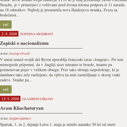
Strache, je v primerjavi z volitvami pred dvema letoma podpora iz 11 narasla
na 18 odstotkov. Najbolj je presenetila nova Haiderjeva stranka, Zveza za
bodočnost...
več
ZOFIJINA MODROST
2. 8. 2008
Zapiski o nacionalizmu
Avtor:
George Orwell
V enem izmed svojih del Byron uporablja francoski izraz »longeur«. Pri tem
mimogrede pripomni, da v Angliji sicer nimamo te besede, imamo pa
poimenovan pojav v velikem obsegu. Prav tako obstaja razpoloženje, ki je
dandanes tako zelo razširjeno, da vpliva na naše razmišljanje o skoraj vsaki
zadevi. Vendar pa...
več
GLASBENI CIKLON
13. 5. 2008
Aram Khachaturyan
Avtor:
Zofijini ljubimci
Spartak, 1. in 2. dejanje Letos 1. maja je minilo natanko 30 let od smrti