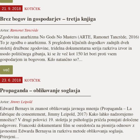
KOTIČEK
21. 9. 2018
Brez bogov in gospodarjev – tretja knjiga
Avtor:
Ramonet Tancrède
Zgodovina anarhizma No Gods No Masters (ARTE, Ramonet Tancrède, 2016)
To je zgodba o anarhizmu. S pregledom ključnih dogodkov zadnjih dveh
stoletij družbene zgodovine, tridelna dokumentarna serija razkriva izvor in
usodo političnega gibanja, ki se že več kot 150 let bori proti vsem
gospodarjem in bogovom. Kdo natančno so?...
več
KOTIČEK
23. 6. 2018
Propaganda – oblikovanje soglasja
Avtor:
Jimmy Leipold
Edward Bernays in znanost oblikovanja javnega mnenja (Propaganda – La
fabrique du consentement, Jimmy Leipold, 2017) Kako lahko nadzorujemo
množice? V drugi polovici 19. stoletja je psihologija pričela ponujati določene
odgovore. Francoski dokumentarni film se osredotoča na pionirja odnosov z
javnostmi Edwarda Bernaysa in razkriva metode oblikovanja soglasja.
Prirejeni...