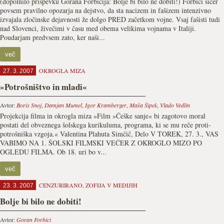
(dopolnilo prispevku Gorana Forbicija: Bolje bi bilo ne dobiti!) Forbici sicer
povsem pravilno opozarja na dejstvo, da sta nacizem in fašizem intenzivno
izvajala zločinske dejavnosti že dolgo PRED začetkom vojne. Vsaj fašisti tudi
nad Slovenci, živečimi v času med obema velikima vojnama v Italiji.
Poudarjam predvsem zato, ker naši...
več
OKROGLA MIZA
27. 3. 2007
»Potrošništvo in mladi«
Avtor:
Boris Snoj
,
Damjan Mumel
,
Igor Kramberger
,
Maša Šipek
,
Vlado Vedlin
Projekcija filma in okrogla miza »Film »Češke sanje« bi zagotovo moral
postati del obveznega šolskega kurikuluma, programa, ki se mu reče proti-
potrošniška vzgoja.« Valentina Plahuta Simčič, Delo V TOREK, 27. 3., VAS
VABIMO NA 1. ŠOLSKI FILMSKI VEČER Z OKROGLO MIZO PO
OGLEDU FILMA. Ob 18. uri bo v...
več
CENZURIRANO
,
ZOFIJA V MEDIJIH
23. 3. 2007
Bolje bi bilo ne dobiti!
Avtor:
Goran Forbici