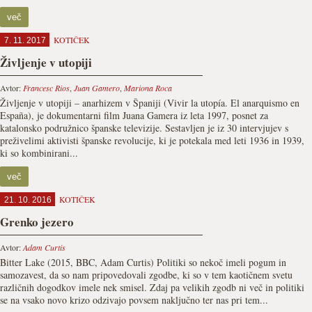
več
KOTIČEK
7. 11. 2017
Življenje v utopiji
Avtor:
Francesc Rios
,
Juan Gamero
,
Mariona Roca
Življenje v utopiji – anarhizem v Španiji (Vivir la utopía. El anarquismo en
España), je dokumentarni film Juana Gamera iz leta 1997, posnet za
katalonsko podružnico španske televizije. Sestavljen je iz 30 intervjujev s
preživelimi aktivisti španske revolucije, ki je potekala med leti 1936 in 1939,
ki so kombinirani...
več
KOTIČEK
21. 10. 2016
Grenko jezero
Avtor:
Adam Curtis
Bitter Lake (2015, BBC, Adam Curtis) Politiki so nekoč imeli pogum in
samozavest, da so nam pripovedovali zgodbe, ki so v tem kaotičnem svetu
različnih dogodkov imele nek smisel. Zdaj pa velikih zgodb ni več in politiki
se na vsako novo krizo odzivajo povsem naključno ter nas pri tem...