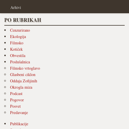
Arhivi
PO RUBRIKAH
Cenzurirano
Ekologija
Filmsko
Kotiček
Obvestila
Poslušalnica
Filmsko vrtoglavo
Glasbeni ciklon
Oddaja Zofijinih
Okrogla miza
Podcast
Pogovor
Posvet
Predavanje
Publikacije