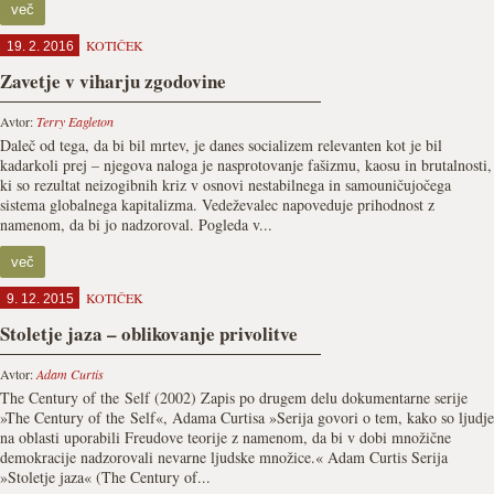
več
KOTIČEK
19. 2. 2016
Zavetje v viharju zgodovine
Avtor:
Terry Eagleton
Daleč od tega, da bi bil mrtev, je danes socializem relevanten kot je bil
kadarkoli prej – njegova naloga je nasprotovanje fašizmu, kaosu in brutalnosti,
ki so rezultat neizogibnih kriz v osnovi nestabilnega in samouničujočega
sistema globalnega kapitalizma. Vedeževalec napoveduje prihodnost z
namenom, da bi jo nadzoroval. Pogleda v...
več
KOTIČEK
9. 12. 2015
Stoletje jaza – oblikovanje privolitve
Avtor:
Adam Curtis
The Century of the Self (2002) Zapis po drugem delu dokumentarne serije
»The Century of the Self«, Adama Curtisa »Serija govori o tem, kako so ljudje
na oblasti uporabili Freudove teorije z namenom, da bi v dobi množične
demokracije nadzorovali nevarne ljudske množice.« Adam Curtis Serija
»Stoletje jaza« (The Century of...