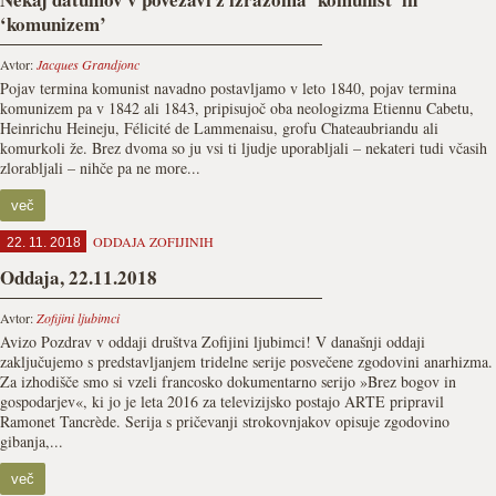
‘komunizem’
Avtor:
Jacques Grandjonc
Pojav termina komunist navadno postavljamo v leto 1840, pojav termina
komunizem pa v 1842 ali 1843, pripisujoč oba neologizma Etiennu Cabetu,
Heinrichu Heineju, Félicité de Lammenaisu, grofu Chateaubriandu ali
komurkoli že. Brez dvoma so ju vsi ti ljudje uporabljali – nekateri tudi včasih
zlorabljali – nihče pa ne more...
več
ODDAJA ZOFIJINIH
22. 11. 2018
Oddaja, 22.11.2018
Avtor:
Zofijini ljubimci
Avizo Pozdrav v oddaji društva Zofijini ljubimci! V današnji oddaji
zaključujemo s predstavljanjem tridelne serije posvečene zgodovini anarhizma.
Za izhodišče smo si vzeli francosko dokumentarno serijo »Brez bogov in
gospodarjev«, ki jo je leta 2016 za televizijsko postajo ARTE pripravil
Ramonet Tancrède. Serija s pričevanji strokovnjakov opisuje zgodovino
gibanja,...
več