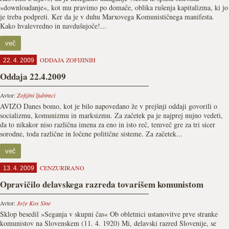
»downloadanje«, kot mu pravimo po domače, oblika rušenja kapitalizma, ki jo
je treba podpreti. Ker da je v duhu Marxovega Komunističnega manifesta.
Kako hvalevredno in navdušujoče!...
več
ODDAJA ZOFIJINIH
22. 4. 2009
Oddaja 22.4.2009
Avtor:
Zofijini ljubimci
AVIZO Danes bomo, kot je bilo napovedano že v prejšnji oddaji govorili o
socializmu, komunizmu in marksizmu. Za začetek pa je najprej nujno vedeti,
da to nikakor niso različna imena za eno in isto reč, temveč gre za tri sicer
sorodne, toda različne in ločene politične sisteme. Za začetek...
več
CENZURIRANO
13. 4. 2009
Opravičilo delavskega razreda tovarišem komunistom
Avtor:
Jože Kos Sine
Sklop besedil »Seganja v skupni čas« Ob obletnici ustanovitve prve stranke
komunistov na Slovenskem (11. 4. 1920) Mi, delavski razred Slovenije, se