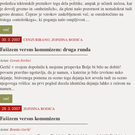
posledica tektonskih premikov tega dela politike, ampak je učinek nečesa, kar
je dovolj grozno in »unheimlich«, da pleni našo pozornost in nemalokrat tudi
grozo desnice. Čeprav je vzrokov zaskrbljenosti več, se osredotočimo na
tistega »ontološkega«, ki poganja našo osupljivost....
več
CENZURIRANO
,
ZOFIJINA BODICA
30. 3. 2007
Fašizem versus komunizem: druga runda
Avtor:
Goran Forbici
Gerlič v svojem dopolnilu k mojemu prispevku Bolje bi bilo ne dobiti!
povsem pravilno ugotavlja, da je namen, s katerim je bilo izvršeno neko
dejanje, bistvenega pomena za oceno tega dejanja kot seveda tudi za oceno
njegovega vršilca: na prvi pogled docela identična dejanja lahko z ozirom na
namen...
več
ZOFIJINA BODICA
28. 3. 2007
Fašizem versus komunizem
Avtor:
Branko Gerlič