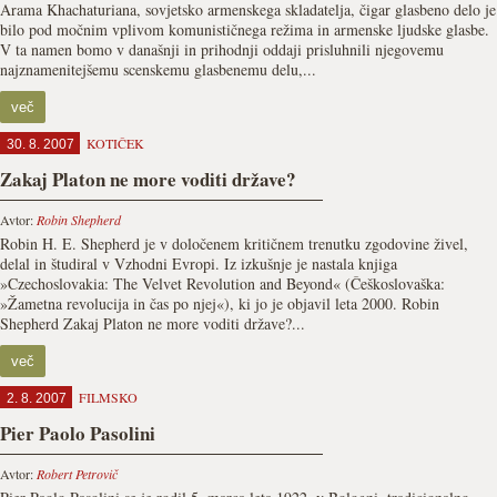
Arama Khachaturiana, sovjetsko armenskega skladatelja, čigar glasbeno delo je
bilo pod močnim vplivom komunističnega režima in armenske ljudske glasbe.
V ta namen bomo v današnji in prihodnji oddaji prisluhnili njegovemu
najznamenitejšemu scenskemu glasbenemu delu,...
več
KOTIČEK
30. 8. 2007
Zakaj Platon ne more voditi države?
Avtor:
Robin Shepherd
Robin H. E. Shepherd je v določenem kritičnem trenutku zgodovine živel,
delal in študiral v Vzhodni Evropi. Iz izkušnje je nastala knjiga
»Czechoslovakia: The Velvet Revolution and Beyond« (Češkoslovaška:
»Žametna revolucija in čas po njej«), ki jo je objavil leta 2000. Robin
Shepherd Zakaj Platon ne more voditi države?...
več
FILMSKO
2. 8. 2007
Pier Paolo Pasolini
Avtor:
Robert Petrovič