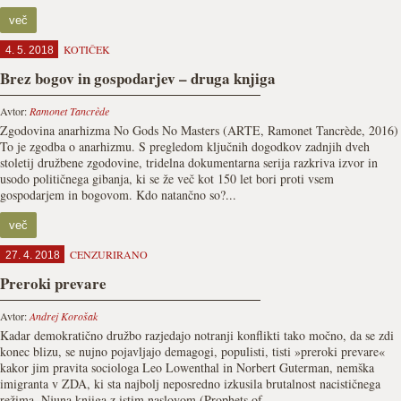
več
KOTIČEK
4. 5. 2018
Brez bogov in gospodarjev – druga knjiga
Avtor:
Ramonet Tancrède
Zgodovina anarhizma No Gods No Masters (ARTE, Ramonet Tancrède, 2016)
To je zgodba o anarhizmu. S pregledom ključnih dogodkov zadnjih dveh
stoletij družbene zgodovine, tridelna dokumentarna serija razkriva izvor in
usodo političnega gibanja, ki se že več kot 150 let bori proti vsem
gospodarjem in bogovom. Kdo natančno so?...
več
CENZURIRANO
27. 4. 2018
Preroki prevare
Avtor:
Andrej Korošak
Kadar demokratično družbo razjedajo notranji konflikti tako močno, da se zdi
konec blizu, se nujno pojavljajo demagogi, populisti, tisti »preroki prevare«
kakor jim pravita sociologa Leo Lowenthal in Norbert Guterman, nemška
imigranta v ZDA, ki sta najbolj neposredno izkusila brutalnost nacističnega
režima. Njuna knjiga z istim naslovom (Prophets of...