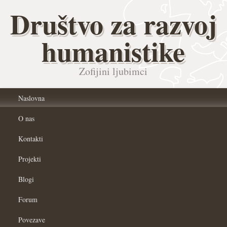
Društvo za razvoj
humanistike
Zofijini ljubimci
Naslovna
O nas
Kontakti
Projekti
Blogi
Forum
Povezave