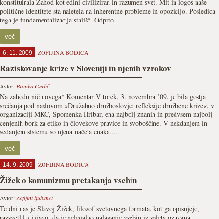
konstituirala Zahod kot edini civiliziran in razumen svet. Mit in logos naše
politične identitete sta naletela na inherentne probleme in opozicijo. Posledica
tega je fundamentalizacija stališč. Odprto...
več
ZOFIJINA BODICA
6. 11. 2009
Raziskovanje krize v Sloveniji in njenih vzrokov
Avtor:
Branko Gerlič
Na zahodu nič novega* Komentar V torek, 3. novembra ’09, je bila gostja
srečanja pod naslovom »Družabno družboslovje: refleksije družbene krize«, v
organizaciji MKC, Spomenka Hribar, ena najbolj znanih in predvsem najbolj
cenjenih bork za etiko in človekove pravice in svoboščine. V nekdanjem in
sedanjem sistemu so njena načela enaka....
več
ZOFIJINA BODICA
14. 9. 2009
Žižek o komunizmu pretakanja vsebin
Avtor:
Zofijini ljubimci
Te dni nas je Slavoj Žižek, filozof svetovnega formata, kot ga opisujejo,
razsvetlil z izjavo, da je nelegalno nalaganje vsebin iz spleta oziroma