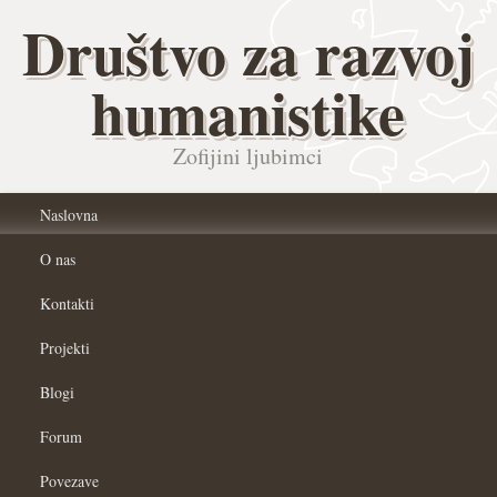
Društvo za razvoj
humanistike
Zofijini ljubimci
Naslovna
O nas
Kontakti
Projekti
Blogi
Forum
Povezave