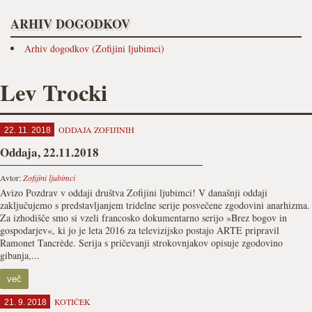
ARHIV DOGODKOV
Arhiv dogodkov (Zofijini ljubimci)
Lev Trocki
ODDAJA ZOFIJINIH
22. 11. 2018
Oddaja, 22.11.2018
Avtor:
Zofijini ljubimci
Avizo Pozdrav v oddaji društva Zofijini ljubimci! V današnji oddaji
zaključujemo s predstavljanjem tridelne serije posvečene zgodovini anarhizma.
Za izhodišče smo si vzeli francosko dokumentarno serijo »Brez bogov in
gospodarjev«, ki jo je leta 2016 za televizijsko postajo ARTE pripravil
Ramonet Tancrède. Serija s pričevanji strokovnjakov opisuje zgodovino
gibanja,...
več
KOTIČEK
21. 9. 2018