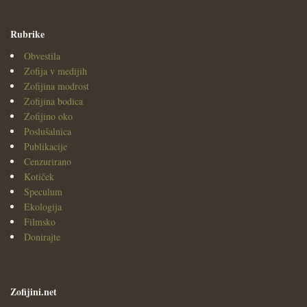
Rubrike
Obvestila
Zofija v medijih
Zofijina modrost
Zofijina bodica
Zofijino oko
Poslušalnica
Publikacije
Cenzurirano
Kotiček
Speculum
Ekologija
Filmsko
Donirajte
Zofijini.net