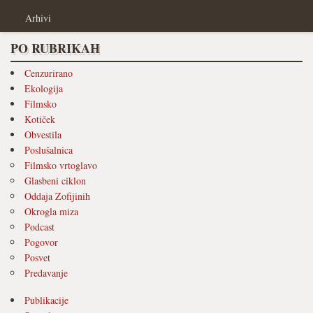
Arhivi
PO RUBRIKAH
Cenzurirano
Ekologija
Filmsko
Kotiček
Obvestila
Poslušalnica
Filmsko vrtoglavo
Glasbeni ciklon
Oddaja Zofijinih
Okrogla miza
Podcast
Pogovor
Posvet
Predavanje
Publikacije