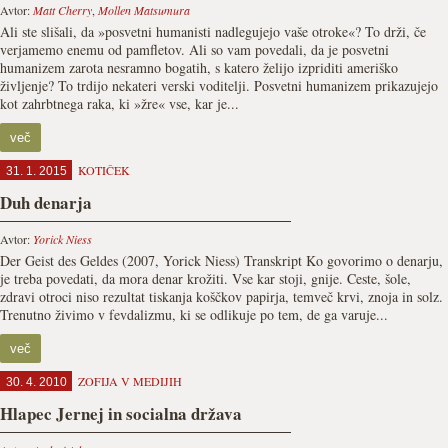
Avtor:
Matt Cherry
,
Mollen Matsumura
Ali ste slišali, da »posvetni humanisti nadlegujejo vaše otroke«? To drži, če
verjamemo enemu od pamfletov. Ali so vam povedali, da je posvetni
humanizem zarota nesramno bogatih, s katero želijo izpriditi ameriško
življenje? To trdijo nekateri verski voditelji. Posvetni humanizem prikazujejo
kot zahrbtnega raka, ki »žre« vse, kar je...
več
KOTIČEK
31. 1. 2015
Duh denarja
Avtor:
Yorick Niess
Der Geist des Geldes (2007, Yorick Niess) Transkript Ko govorimo o denarju,
je treba povedati, da mora denar krožiti. Vse kar stoji, gnije. Ceste, šole,
zdravi otroci niso rezultat tiskanja koščkov papirja, temveč krvi, znoja in solz.
Trenutno živimo v fevdalizmu, ki se odlikuje po tem, de ga varuje...
več
ZOFIJA V MEDIJIH
30. 4. 2010
Hlapec Jernej in socialna država