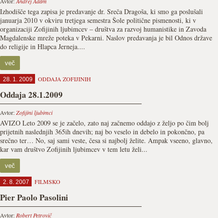
Avtor:
Andrej Adam
Izhodišče tega zapisa je predavanje dr. Sreča Dragoša, ki smo ga poslušali
januarja 2010 v okviru tretjega semestra Šole politične pismenosti, ki v
organizaciji Zofijinih ljubimcev – društva za razvoj humanistike in Zavoda
Magdalenske mreže poteka v Pekarni. Naslov predavanja je bil Odnos države
do religije in Hlapca Jerneja....
več
ODDAJA ZOFIJINIH
28. 1. 2009
Oddaja 28.1.2009
Avtor:
Zofijini ljubimci
AVIZO Leto 2009 se je začelo, zato naj začnemo oddajo z željo po čim bolj
prijetnih naslednjih 365ih dnevih; naj bo veselo in debelo in pokončno, pa
srečno ter… No, saj sami veste, česa si najbolj želite. Ampak vseeno, glavno,
kar vam društvo Zofijinih ljubimcev v tem letu želi...
več
FILMSKO
2. 8. 2007
Pier Paolo Pasolini
Avtor:
Robert Petrovič