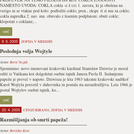
NAMESTO UVODA: COKLA cokla -e ž (o) 1. zavora, ki je obešena na
verigo in se vtakne pod kolo: podložiti coklo; pren., ekspr. ti si mu za coklo;
cokla napredka 2. nav. mn. obuvalo z lesenim podplatom: obuti cokle;
klopotati s coklami;...
več
ZOFIJA V MEDIJIH
8. 6. 2005
Poslednja volja Wojtyle
Avtor:
Boris Vezjak
Spomnimo: novo imenovani krakovski kardinal Stanislaw Dziwisz je moral
oditi iz Vatikana kot dolgoletni osebni tajnik Janeza Pavla II. Sedanjemu
papežu je preveč v napoto. Dziwisza je leta 1963 takratni krakovski nadškof
Karol Wojtyla posvetil v duhovnika in postala sta nerazdružljiva. Leta 1966 je
postal Wojtylov osebni tajnik, ko...
več
CENZURIRANO
,
ZOFIJA V MEDIJIH
20. 4. 2005
Razmišljanja ob smrti papeža!
Avtor:
Borislav Kosi