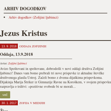
ARHIV DOGODKOV
Arhiv dogodkov (Zofijini ljubimci)
Jezus Kristus
ODDAJA ZOFIJINIH
13. 9. 2018
Oddaja, 13.9.2018
Avtor:
Zofijini ljubimci
Avizo Spoštovani in spoštovane, dobrodošli v novi oddaji društva Zofijini
ljubimci! Danes vam bomo prebrali tri nove prispevke iz aktualne številke
društvenega glasila Ustroj. Začeli bomo z dvema dijaškima prispevkoma.
Dijakinja Marija Štriker iz Gimnazije Ravne na Koroškem, v svojem prispevku
razpravlja o trditvi: »pozitivne svobode bi se morali...
več
ZOFIJA V MEDIJIH
30. 1. 2017
Žica