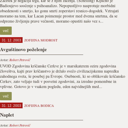
Začetek je negacija tega, kar se z njim začenja. (Schelling) Ključno je
Badioujevo soočenje s psihoanalizo. Nepopustljivo nasprotuje morbidni
obsedenosti s smrtjo, ko gonu smrti zoperstavi resnico-dogodek. Vztrajati
moramo na tem, kar Lacan poimenuje prostor med dvema smrtma, da se
odpremo življenju prave večnosti, moramo opustiti našo vez s...
več
ZOFIJINA MODROST
31. 12. 2003
Avguštinovo poželenje
Avtor:
Robert Petrovič
UVOD Zgodovina krščanske Cerkve je v marsikaterem oziru zgodovina
človeštva, kajti prav krščanstvo je držalo svečo civilizacijskemu napredku
zahodnega sveta, še posebej pa Evrope. Osebnosti, ki so oblikovale krščansko
Cerkev, zato veljajo tudi v posvetni zgodovini, za izredno pomembne in
vplivne. Gotovo je v vsakem pogledu, eden najvidnejših med...
več
ZOFIJINA BODICA
31. 12. 2003
Naplet
Avtor:
Robert Petrovič