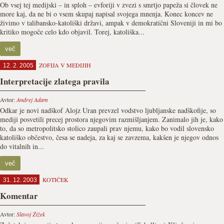
Ob vsej tej medijski – in sploh – evforiji v zvezi s smrtjo papeža si človek ne
more kaj, da ne bi o vsem skupaj napisal svojega mnenja. Konec koncev ne
živimo v talibansko-katoliški državi, ampak v demokratični Sloveniji in mi bo
kritiko mogoče celo kdo objavil. Torej, katoliška...
več
ZOFIJA V MEDIJIH
12. 2. 2005
Interpretacije zlatega pravila
Avtor:
Andrej Adam
Odkar je novi nadškof Alojz Uran prevzel vodstvo ljubljanske nadškofije, so
mediji posvetili precej prostora njegovim razmišljanjem. Zanimalo jih je, kako
to, da so metropolitsko stolico zaupali prav njemu, kako bo vodil slovensko
katoliško občestvo, česa se nadeja, za kaj se zavzema, kakšen je njegov odnos
do vitalnih in...
več
KOTIČEK
31. 12. 2003
Komentar
Avtor:
Slavoj Žižek