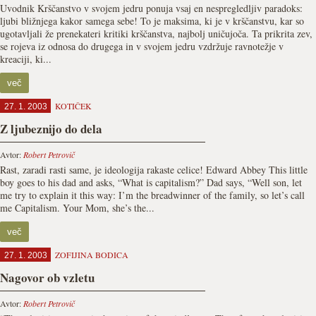
Uvodnik Krščanstvo v svojem jedru ponuja vsaj en nespregledljiv paradoks:
ljubi bližnjega kakor samega sebe! To je maksima, ki je v krščanstvu, kar so
ugotavljali že prenekateri kritiki krščanstva, najbolj uničujoča. Ta prikrita zev,
se rojeva iz odnosa do drugega in v svojem jedru vzdržuje ravnotežje v
kreaciji, ki...
več
KOTIČEK
27. 1. 2003
Z ljubeznijo do dela
Avtor:
Robert Petrovič
Rast, zaradi rasti same, je ideologija rakaste celice! Edward Abbey This little
boy goes to his dad and asks, “What is capitalism?” Dad says, “Well son, let
me try to explain it this way: I’m the breadwinner of the family, so let’s call
me Capitalism. Your Mom, she’s the...
več
ZOFIJINA BODICA
27. 1. 2003
Nagovor ob vzletu
Avtor:
Robert Petrovič