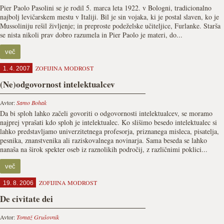
Pier Paolo Pasolini se je rodil 5. marca leta 1922. v Bologni, tradicionalno
najbolj levičarskem mestu v Italiji. Bil je sin vojaka, ki je postal slaven, ko je
Mussoliniju rešil življenje; in preproste podeželske učiteljice, Furlanke. Starša
se nista nikoli prav dobro razumela in Pier Paolo je materi, do...
več
ZOFIJINA MODROST
1. 4. 2007
(Ne)odgovornost intelektualcev
Avtor:
Samo Bohak
Da bi sploh lahko začeli govoriti o odgovornosti intelektualcev, se moramo
najprej vprašati kdo sploh je intelektualec. Ko slišimo besedo intelektualec si
lahko predstavljamo univerzitetnega profesorja, priznanega misleca, pisatelja,
pesnika, znanstvenika ali raziskovalnega novinarja. Sama beseda se lahko
nanaša na širok spekter oseb iz raznolikih področij, z različnimi poklici...
več
ZOFIJINA MODROST
19. 8. 2006
De civitate dei
Avtor:
Tomaž Grušovnik