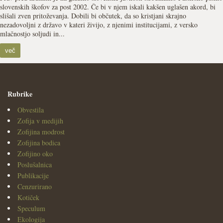
slovenskih škofov za post 2002. Če bi v njem iskali kakšen uglašen akord, bi
slišali zven pritoževanja. Dobili bi občutek, da so kristjani skrajno
nezadovoljni z državo v kateri živijo, z njenimi institucijami, z versko
mlačnostjo soljudi in...
več
Rubrike
Obvestila
Zofija v medijih
Zofijina modrost
Zofijina bodica
Zofijino oko
Poslušalnica
Publikacije
Cenzurirano
Kotiček
Speculum
Ekologija