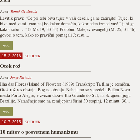
Avtor:
Tomaž Grušovnik
Levitik pravi: “Če pri tebi biva tujec v vaši deželi, ga ne zatirajte! Tujec, ki
biva med vami, vam naj bo kakor domačin, kakor eden izmed vas! Ljubi ga
kakor sebe …” (3 Mz 19, 33-34) Podobno Matejev evangelij (Mt 25, 31-46)
govori o tem, kako so pravični pomagali Jezusu,...
več
KOTIČEK
15. 2. 2016
Otok rož
Avtor:
Jorge Furtado
Ilha das Flores (Island of Flowers) (1989) Transkript: Ta film je resničen.
Otok rož res obstaja. Bog ne obstaja. Nahajamo se v predelu Belém Novo
mesta Porto Alegre, v zvezni državi Rio Grande do Sul, na skrajnem jugu
Brazilije. Natančneje smo na zemljepisni širini 30 stopinj, 12 minut, 30...
več
KOTIČEK
10. 7. 2015
10 mitov o posvetnem humanizmu