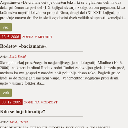
Avguštinova »De civitate dei« je obsežen tekst, ki se v glavnem deli na dva
dela, pri čemer se prvi del (I-X knjiga) ukvarja z odgovorom poganom, ki so
krščanstvu naprtili krivdo za propad Rima, drugi del (XI-XXII knjiga), pa
proučuje naravo družbe in sledi zgodovini dveh velikih skupnosti: zemeljski...
več
ZOFIJA V MEDIJIH
13. 6. 2006
Rodetov »baciamano«
Avtor:
Boris Vezjak
Skorajda nekaj presežnega in neujemljivega je na fotografiji Mladine (10. 6.
2006), na kateri kardinal Rode v rodni Rodici zadovoljno gleda karseda proč,
medtem ko mu gospod v narodni noši poljublja desno roko. Pogledi gruče
ljudi so do zadnjega usmerjeni vanjo, vehementno iztegnjeno proti desni,
ujeto v ustnice folklorista,...
več
ZOFIJINA MODROST
30. 12. 2005
Kdo se boji filozofije?
Avtor:
Tomaž Herga
PRISPEVEK NA TEMO FILOZOFIJA KOT COKLA ZNANOSTI