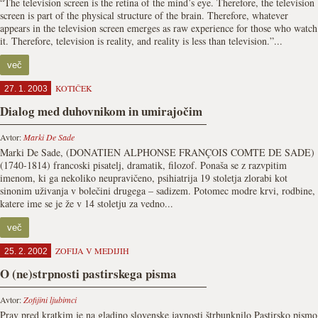
“The television screen is the retina of the mind’s eye. Therefore, the television
screen is part of the physical structure of the brain. Therefore, whatever
appears in the television screen emerges as raw experience for those who watch
it. Therefore, television is reality, and reality is less than television.”...
več
KOTIČEK
27. 1. 2003
Dialog med duhovnikom in umirajočim
Avtor:
Marki De Sade
Marki De Sade, (DONATIEN ALPHONSE FRANÇOIS COMTE DE SADE)
(1740-1814) francoski pisatelj, dramatik, filozof. Ponaša se z razvpitim
imenom, ki ga nekoliko neupravičeno, psihiatrija 19 stoletja zlorabi kot
sinonim uživanja v bolečini drugega – sadizem. Potomec modre krvi, rodbine,
katere ime se je že v 14 stoletju za vedno...
več
ZOFIJA V MEDIJIH
25. 2. 2002
O (ne)strpnosti pastirskega pisma
Avtor:
Zofijini ljubimci
Prav pred kratkim je na gladino slovenske javnosti štrbunknilo Pastirsko pismo