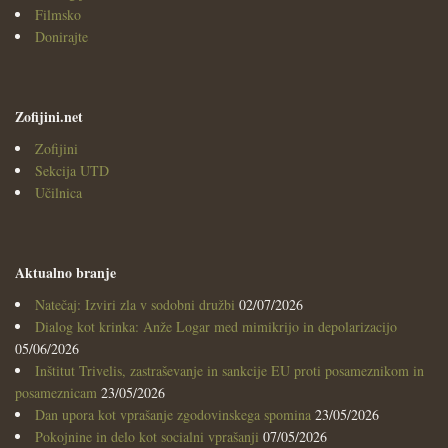
Filmsko
Donirajte
Zofijini.net
Zofijini
Sekcija UTD
Učilnica
Aktualno branje
Natečaj: Izviri zla v sodobni družbi
02/07/2026
Dialog kot krinka: Anže Logar med mimikrijo in depolarizacijo
05/06/2026
Inštitut Trivelis, zastraševanje in sankcije EU proti posameznikom in
posameznicam
23/05/2026
Dan upora kot vprašanje zgodovinskega spomina
23/05/2026
Pokojnine in delo kot socialni vprašanji
07/05/2026