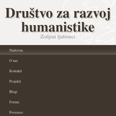
Društvo za razvoj
humanistike
Zofijini ljubimci
Naslovna
O nas
Kontakti
Projekti
Blogi
Forum
Povezave