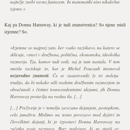
najtežje znebi ravno fantazem. In matematiki niso nikakršne
izjeme.«
Kaj pa Donna Harraway, ki je tudi znanstvenica? So njene misli
izjemne? So.
»Izjemne so najprej zato, ker vsako raziskavo, na katero se
sklicuje, vstavi v družbena, politična, ekonomska, ideološka
razmerja. Tja, kamor tudi sodi, saj je tam nastala. V tem
smislu raziskuje to, kar je Michel Foucault imenoval
nezavedno znanosti
. Če se znanstveniki že tri stoletja
trudijo, da bi nekako ušli realnim družbenim razmerjem in
obračunali s čistimi transcendentnimi idejami, jih Donna
Harraway postavlja na realna tla. […]
[…] Preživetje je v temelju zavezano dejanjem, postopkom,
celo junaštvu. Mislimo na tesno povezavo med dejstvi in
človeškimi dejanji, ki jo izpostavi Donna Harraway na
začetku svoje razprave. Brez podvigov, ki so starši oz.