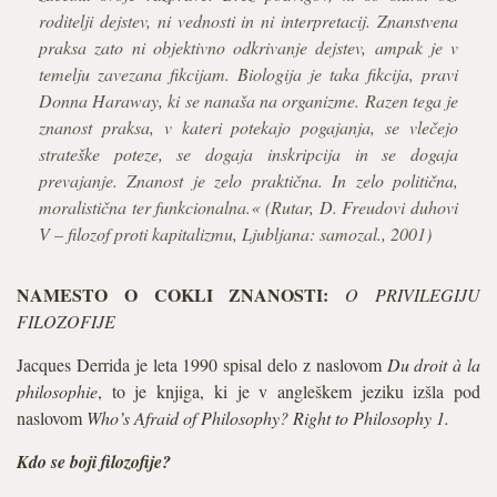
roditelji dejstev, ni vednosti in ni interpretacij. Znanstvena
praksa zato ni objektivno odkrivanje dejstev, ampak je v
temelju zavezana fikcijam. Biologija je taka fikcija, pravi
Donna Haraway, ki se nanaša na organizme. Razen tega je
znanost praksa, v kateri potekajo pogajanja, se vlečejo
strateške poteze, se dogaja inskripcija in se dogaja
prevajanje. Znanost je zelo praktična. In zelo politična,
moralistična ter funkcionalna.« (Rutar, D.
Freudovi duhovi
V – filozof proti kapitalizmu
, Ljubljana: samozal., 2001)
NAMESTO O COKLI ZNANOSTI:
O PRIVILEGIJU
FILOZOFIJE
Jacques Derrida je leta 1990 spisal delo z naslovom
Du droit à la
philosophie
, to je knjiga, ki je v angleškem jeziku izšla pod
naslovom
Who’s Afraid of Philosophy? Right to Philosophy 1.
Kdo se boji filozofije?