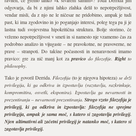
ravneh, če gremo lahko »k stvarem samim«? Toda Derrida jim
odgovarja, da bi z njimi lahko zlahka delil to nepotrpežljivost,
vendar misli, da z njo ne le ničesar ne pridobimo, ampak je tudi
past, ki ima zgodovino in jo poganjajo interesi, poleg tega pa ji je
lastna tudi svojevrstna hipokritična struktura. Bolje storimo, če
vržemo nepotrpežljivost v smeti in si namesto nje vzamemo čas za
podrobno analizo in vijugaste – ne pravokotne, ne pravoverne, ne
prave – stranpoti. Do takšne počasnosti in nenaravnosti imamo
pravico: gre za nič manj kot za
pravico
do filozofije.
Right
to
philosophy
.
Tako je govoril Derrida.
Filozofija
(to je njegova hipoteza)
se drži
privilegija, ki ga odkriva in izpostavlja (razstavlja, razkrinkuje,
kompromitira, osvetli, eksponira). Izpostavlja ga nevarnosti in
prezentiranju – nevarnosti prezentiranja.
Strogo vzeto filozofija je
privilegij, ki ga odkriva in izpostavlja: filozofija ne sprejme
privilegija, ampak je sama moč, s katero si zagotavlja privilegij.
Njen ultimativni ali začetni privilegij je natanko moč, s katero si
zagotavlja privilegij.