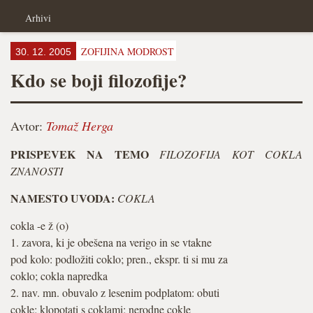
Arhivi
ZOFIJINA MODROST
30. 12. 2005
Kdo se boji filozofije?
Avtor:
Tomaž Herga
PRISPEVEK NA TEMO
FILOZOFIJA KOT COKLA
ZNANOSTI
NAMESTO UVODA:
COKLA
cokla -e ž (o)
1. zavora, ki je obešena na verigo in se vtakne
pod kolo: podložiti coklo; pren., ekspr. ti si mu za
coklo; cokla napredka
2. nav. mn. obuvalo z lesenim podplatom: obuti
cokle; klopotati s coklami; nerodne cokle