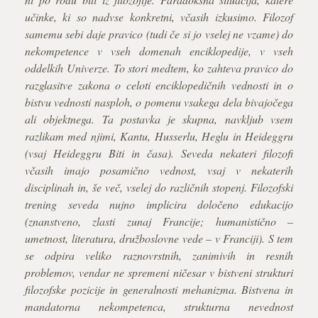
učinke, ki so nadvse konkretni, včasih izkusimo. Filozof
samemu sebi daje pravico (tudi če si jo vselej ne vzame) do
nekompetence v vseh domenah enciklopedije, v vseh
oddelkih Univerze. To stori medtem, ko zahteva pravico do
razglasitve zakona o celoti enciklopedičnih vednosti in o
bistvu vednosti nasploh, o pomenu vsakega dela bivajočega
ali objektnega. Ta postavka je skupna, navkljub vsem
razlikam med njimi, Kantu, Husserlu, Heglu in Heideggru
(vsaj Heideggru Biti in časa). Seveda nekateri filozofi
včasih imajo posamično vednost, vsaj v nekaterih
disciplinah in, še več, vselej do različnih stopenj. Filozofski
trening seveda nujno implicira določeno edukacijo
(znanstveno, zlasti zunaj Francije; humanistično –
umetnost, literatura, družboslovne vede – v Franciji). S tem
se odpira veliko raznovrstnih, zanimivih in resnih
problemov, vendar ne spremeni ničesar v bistveni strukturi
filozofske pozicije in generalnosti mehanizma. Bistvena in
mandatorna nekompetenca, strukturna nevednost