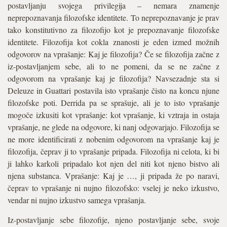
postavljanju svojega privilegija – nemara znamenje
neprepoznavanja filozofske identitete. To neprepoznavanje je prav
tako konstitutivno za filozofijo kot je prepoznavanje filozofske
identitete. Filozofija kot cokla znanosti je eden izmed možnih
odgovorov na vprašanje: Kaj je filozofija? Če se filozofija začne z
iz-postavljanjem sebe, ali to ne pomeni, da se ne začne z
odgovorom na vprašanje kaj je filozofija? Navsezadnje sta si
Deleuze in Guattari postavila isto vprašanje čisto na koncu njune
filozofske poti. Derrida pa se sprašuje, ali je to isto vprašanje
mogoče izkusiti kot vprašanje: kot vprašanje, ki vztraja in ostaja
vprašanje, ne glede na odgovore, ki nanj odgovarjajo. Filozofija se
ne more identificirati z nobenim odgovorom na vprašanje kaj je
filozofija, čeprav ji to vprašanje pripada. Filozofija ni celota, ki bi
ji lahko karkoli pripadalo kot njen del niti kot njeno bistvo ali
njena substanca. Vprašanje: Kaj je …, ji pripada že po naravi,
čeprav to vprašanje ni nujno filozofsko: vselej je neko izkustvo,
vendar ni nujno izkustvo samega vprašanja.
Iz-postavljanje sebe filozofije, njeno postavljanje sebe, svoje