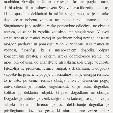
morbidna, zlovoljna in čemerna v svojem lastnem pogledu nase,
da bi odgovorila na zahtevo sveta. Svet zahteva filozofijo kot tisto,
ki bo sposobna deklarirati in misliti singularnost, to je natanko
tisto, česar nobena znanost ne more narediti namesto nje.
Singularnost je v središču vsake pomembne odločitve; ne obstaja
resnica, ki se ne bi zgodila kot absolutna singularnost. V svoji
singularnosti je resnica vselej in predvsem nekaj novega, česar ni
mogoče predavati in ponavljati v obliki vednosti. Ker resnica ni
vednost, filozofija, ki z imenovanjem dogodka odpira
konceptualni prostor, s katerim izreka dobrodošlico resnici, ne
more biti odvisna od znanstvene ali kakršnekoli druge vednosti.
Filozofija ne proizvaja resnice, ampak z deklariranjem dogodka
vzpostavlja generične pogoje univerzalnosti, ki je energija resnice,
to je tisto, po čemer resnica obstaja v svetu. Generični pogoj
univerzalnosti je natanko singularnost, ki je lastna dogodku,
kolikor ga deklarira subjekt, ki pred dogodkom ne obstaja.
Dogodek je začetek: je vznik subjekta, za katerega se zgodi, če ga
subjekt deklarira. Imenovanje oz. deklariranje dogodka je
privilegirana filozofska gesta, ki nima nobene zveze niti z