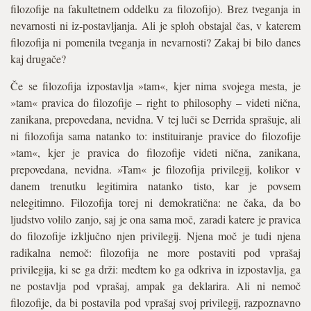
filozofije na fakultetnem oddelku za filozofijo). Brez tveganja in
nevarnosti ni iz-postavljanja. Ali je sploh obstajal čas, v katerem
filozofija ni pomenila tveganja in nevarnosti? Zakaj bi bilo danes
kaj drugače?
Če se filozofija izpostavlja »tam«, kjer nima svojega mesta, je
»tam« pravica do filozofije – right to philosophy – videti nična,
zanikana, prepovedana, nevidna. V tej luči se Derrida sprašuje, ali
ni filozofija sama natanko to: instituiranje pravice do filozofije
»tam«, kjer je pravica do filozofije videti nična, zanikana,
prepovedana, nevidna. »Tam« je filozofija privilegij, kolikor v
danem trenutku legitimira natanko tisto, kar je povsem
nelegitimno. Filozofija torej ni demokratična: ne čaka, da bo
ljudstvo volilo zanjo, saj je ona sama moč, zaradi katere je pravica
do filozofije izključno njen privilegij. Njena moč je tudi njena
radikalna nemoč: filozofija ne more postaviti pod vprašaj
privilegija, ki se ga drži: medtem ko ga odkriva in izpostavlja, ga
ne postavlja pod vprašaj, ampak ga deklarira. Ali ni nemoč
filozofije, da bi postavila pod vprašaj svoj privilegij, razpoznavno