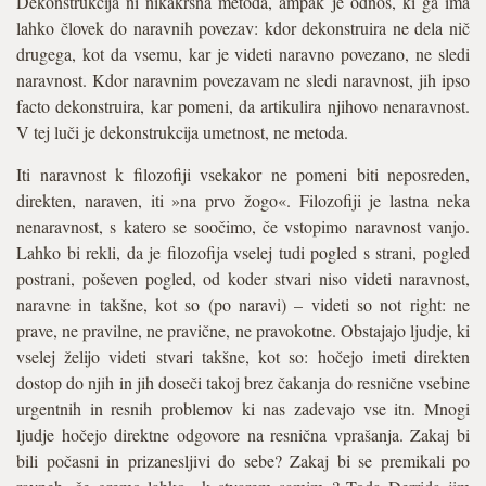
Dekonstrukcija ni nikakršna metoda, ampak je odnos, ki ga ima
lahko človek do naravnih povezav: kdor dekonstruira ne dela nič
drugega, kot da vsemu, kar je videti naravno povezano, ne sledi
naravnost. Kdor naravnim povezavam ne sledi naravnost, jih ipso
facto dekonstruira, kar pomeni, da artikulira njihovo nenaravnost.
V tej luči je dekonstrukcija umetnost, ne metoda.
Iti naravnost k filozofiji vsekakor ne pomeni biti neposreden,
direkten, naraven, iti »na prvo žogo«. Filozofiji je lastna neka
nenaravnost, s katero se soočimo, če vstopimo naravnost vanjo.
Lahko bi rekli, da je filozofija vselej tudi pogled s strani, pogled
postrani, poševen pogled, od koder stvari niso videti naravnost,
naravne in takšne, kot so (po naravi) – videti so not right: ne
prave, ne pravilne, ne pravične, ne pravokotne. Obstajajo ljudje, ki
vselej želijo videti stvari takšne, kot so: hočejo imeti direkten
dostop do njih in jih doseči takoj brez čakanja do resnične vsebine
urgentnih in resnih problemov ki nas zadevajo vse itn. Mnogi
ljudje hočejo direktne odgovore na resnična vprašanja. Zakaj bi
bili počasni in prizanesljivi do sebe? Zakaj bi se premikali po