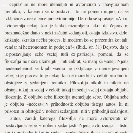
– čeprav se ne more utemeljiti in avtorizirati v inavguralnem
trenutku, v katerem se iz-postavi – to ne pomeni nujno, da se
izključuje z neko temeljno avtonomijo. Derrida se sprašuje: »Ali ni
avtonomija nekaj, kar je lahko razumljeno tako, da čeprav ni
brezmadežno dano v neki začetni sedanjosti, ostaja izkustvo, delo,
križanje, skratka nečist proces, ki medtem ko se prezentira kot tak,
vendar ni heteronomen in podrejen?« (Ibid., str. 31) Dejstvo, da je
iz-postavljanje sebe vselej tudi ex-patriacija, pomeni, da se
filozofija ne more utemeljiti – niti enkrat, še manj za vselej. Njena
neutemeljenost se kljub vsemu ne izključuje z utemeljevanjem
sebe, ki je proces: to je nekaj, kar ne more biti v celoti prisotno in
obstoječe v sedanjem trenutku. Filozofija nikoli in nikjer ne
obstaja tukaj in sedaj v celoti: tukaj in sedaj vselej obstaja obljuba
filozofije. Z obljubo sebe filozofija utemeljuje sebe. Obljuba sebe
je obljuba »nečesa« v prihodnosti: obljuba tistega autos, ki ni
prisoten in obstoječ v nobeni sedanjosti, niti v prihodnji sedanjosti
– autos, zaradi katerega filozofija ne more avtorizirati iz-
postavljanja sebe v nobeni sedanjosti. Njena avtorizacija – tisto,
kar iz-postavlja tukaj in sedaj – vselej šele prihaja iz prihodnosti.