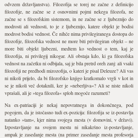
odvzem državljanstva). Filozofija se torej ne začne z definicijo
filozofije, ne začne se z osnovnimi pojmi nekega filozofa, ne
začne se s filozofskim sistemom, in ne začne se z ljubeznijo do
modrosti ali vednosti, to je z ljubeznijo, katere objekt je bodisi
modrost bodisi vednost. Če nihče nima privilegiranega dostopa do
filozofije, filozofska vednost ne more biti privilegiran objekt – ne
more biti objekt ljubezni, medtem ko vednost o tem, kaj je
filozofija, ni privilegij nikogar. Ali obstaja kdo, ki ga filozofska
vednost na začetku ni odbijala, saj je bila pretrd oreh zanj: ali vsaki
filozofiji ne predhodi mizozofija, o kateri je pisal Deleuze? Ali vas
ni nikoli prijelo, da bi filozofsko knjigo kratkomalo vrgli v kot in
se je nikoli več dotaknili, ker je »neberljiva«? Ali se niste nikoli
vprašali, ali je »tega filozofa« sploh mogoče razumeti?
Na ex-patriaciji je nekaj nepovratnega in dokončnega, pod
pogojem, da je istočasno tudi ex-pozicija: filozofija se iz-postavlja
natanko »tam«, kjer nima svojega mesta (v domovini, v državi).
Izpostavljanje na svojem mestu ni nikakršno iz-postavljanje,
ampak je zasedanje mesta (na primer zasedanje mesta profesorja