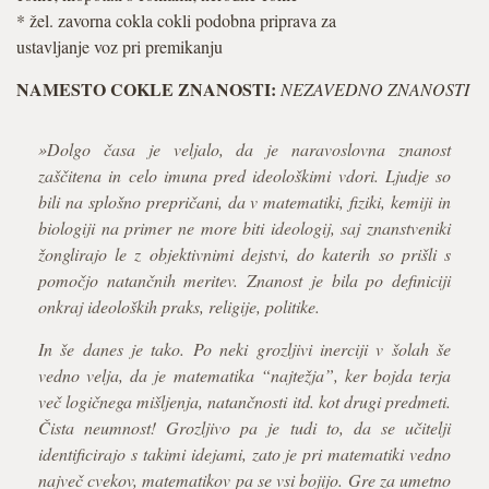
* žel. zavorna cokla cokli podobna priprava za
ustavljanje voz pri premikanju
NAMESTO COKLE ZNANOSTI:
NEZAVEDNO ZNANOSTI
»Dolgo časa je veljalo, da je naravoslovna znanost
zaščitena in celo imuna pred ideološkimi vdori. Ljudje so
bili na splošno prepričani, da v matematiki, fiziki, kemiji in
biologiji na primer ne more biti ideologij, saj znanstveniki
žonglirajo le z objektivnimi dejstvi, do katerih so prišli s
pomočjo natančnih meritev. Znanost je bila po definiciji
onkraj ideoloških praks, religije, politike.
In še danes je tako. Po neki grozljivi inerciji v šolah še
vedno velja, da je matematika “najtežja”, ker bojda terja
več logičnega mišljenja, natančnosti itd. kot drugi predmeti.
Čista neumnost! Grozljivo pa je tudi to, da se učitelji
identificirajo s takimi idejami, zato je pri matematiki vedno
največ cvekov, matematikov pa se vsi bojijo. Gre za umetno