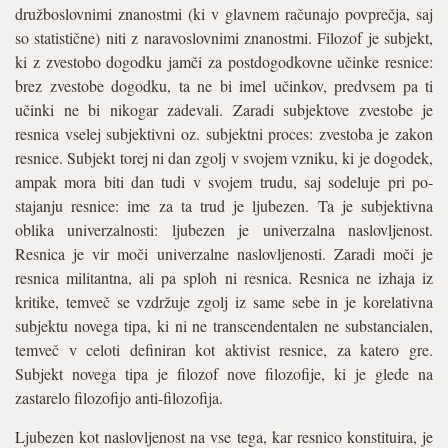
družboslovnimi znanostmi (ki v glavnem računajo povprečja, saj
so statistične) niti z naravoslovnimi znanostmi. Filozof je subjekt,
ki z zvestobo dogodku jamči za postdogodkovne učinke resnice:
brez zvestobe dogodku, ta ne bi imel učinkov, predvsem pa ti
učinki ne bi nikogar zadevali. Zaradi subjektove zvestobe je
resnica vselej subjektivni oz. subjektni proces: zvestoba je zakon
resnice. Subjekt torej ni dan zgolj v svojem vzniku, ki je dogodek,
ampak mora biti dan tudi v svojem trudu, saj sodeluje pri po-
stajanju resnice: ime za ta trud je ljubezen. Ta je subjektivna
oblika univerzalnosti: ljubezen je univerzalna naslovljenost.
Resnica je vir moči univerzalne naslovljenosti. Zaradi moči je
resnica militantna, ali pa sploh ni resnica. Resnica ne izhaja iz
kritike, temveč se vzdržuje zgolj iz same sebe in je korelativna
subjektu novega tipa, ki ni ne transcendentalen ne substancialen,
temveč v celoti definiran kot aktivist resnice, za katero gre.
Subjekt novega tipa je filozof nove filozofije, ki je glede na
zastarelo filozofijo anti-filozofija.
Ljubezen kot naslovljenost na vse tega, kar resnico konstituira, je