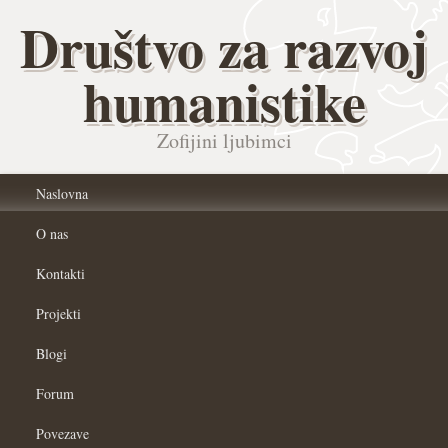
Društvo za razvoj
humanistike
Zofijini ljubimci
Naslovna
O nas
Kontakti
Projekti
Blogi
Forum
Povezave