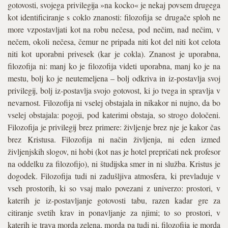
gotovosti, svojega privilegija »na kocko« je nekaj povsem drugega
kot identificiranje s coklo znanosti: filozofija se drugače sploh ne
more vzpostavljati kot na robu nečesa, pod nečim, nad nečim, v
nečem, okoli nečesa, čemur ne pripada niti kot del niti kot celota
niti kot uporabni privesek (kar je cokla). Znanost je uporabna,
filozofija ni: manj ko je filozofija videti uporabna, manj ko je na
mestu, bolj ko je neutemeljena – bolj odkriva in iz-postavlja svoj
privilegij, bolj iz-postavlja svojo gotovost, ki jo tvega in spravlja v
nevarnost. Filozofija ni vselej obstajala in nikakor ni nujno, da bo
vselej obstajala: pogoji, pod katerimi obstaja, so strogo določeni.
Filozofija je privilegij brez primere: življenje brez nje je kakor čas
brez Kristusa. Filozofija ni način življenja, ni eden izmed
življenjskih slogov, ni hobi (kot nas je hotel prepričati nek profesor
na oddelku za filozofijo), ni študijska smer in ni služba. Kristus je
dogodek. Filozofija tudi ni zadušljiva atmosfera, ki prevladuje v
vseh prostorih, ki so vsaj malo povezani z univerzo: prostori, v
katerih je iz-postavljanje gotovosti tabu, razen kadar gre za
citiranje svetih krav in ponavljanje za njimi; to so prostori, v
katerih je trava morda zelena, morda pa tudi ni, filozofija je morda