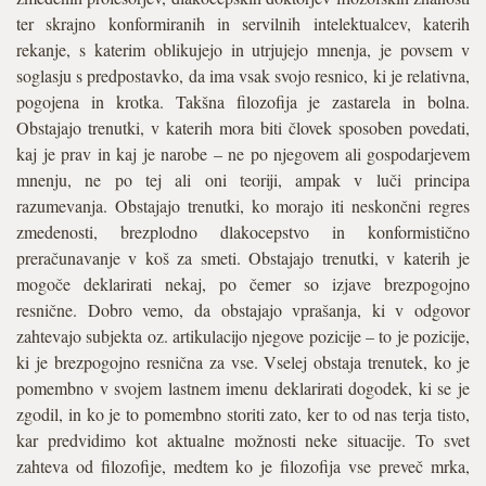
ter skrajno konformiranih in servilnih intelektualcev, katerih
rekanje, s katerim oblikujejo in utrjujejo mnenja, je povsem v
soglasju s predpostavko, da ima vsak svojo resnico, ki je relativna,
pogojena in krotka. Takšna filozofija je zastarela in bolna.
Obstajajo trenutki, v katerih mora biti človek sposoben povedati,
kaj je prav in kaj je narobe – ne po njegovem ali gospodarjevem
mnenju, ne po tej ali oni teoriji, ampak v luči principa
razumevanja. Obstajajo trenutki, ko morajo iti neskončni regres
zmedenosti, brezplodno dlakocepstvo in konformistično
preračunavanje v koš za smeti. Obstajajo trenutki, v katerih je
mogoče deklarirati nekaj, po čemer so izjave brezpogojno
resnične. Dobro vemo, da obstajajo vprašanja, ki v odgovor
zahtevajo subjekta oz. artikulacijo njegove pozicije – to je pozicije,
ki je brezpogojno resnična za vse. Vselej obstaja trenutek, ko je
pomembno v svojem lastnem imenu deklarirati dogodek, ki se je
zgodil, in ko je to pomembno storiti zato, ker to od nas terja tisto,
kar predvidimo kot aktualne možnosti neke situacije. To svet
zahteva od filozofije, medtem ko je filozofija vse preveč mrka,