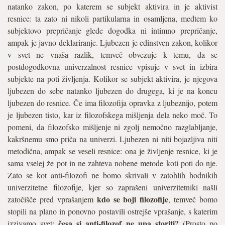
natanko zakon, po katerem se subjekt aktivira in je aktivist
resnice: ta zato ni nikoli partikularna in osamljena, medtem ko
subjektovo prepričanje glede dogodka ni intimno prepričanje,
ampak je javno deklariranje. Ljubezen je edinstven zakon, kolikor
v svet ne vnaša razlik, temveč obvezuje k temu, da se
postdogodkovna univerzalnost resnice vpisuje v svet in izbira
subjekte na poti življenja. Kolikor se subjekt aktivira, je njegova
ljubezen do sebe natanko ljubezen do drugega, ki je na koncu
ljubezen do resnice. Če ima filozofija opravka z ljubeznijo, potem
je ljubezen tisto, kar iz filozofskega mišljenja dela neko moč. To
pomeni, da filozofsko mišljenje ni zgolj nemočno razglabljanje,
kakršnemu smo priča na univerzi. Ljubezen ni niti bojazljiva niti
metodična, ampak se veseli resnice: ona je življenje resnice, ki je
sama vselej že pot in ne zahteva nobene metode koti poti do nje.
Zato se kot anti-filozofi ne bomo skrivali v zatohlih hodnikih
univerzitetne filozofije, kjer so zaprašeni univerzitetniki našli
kdo se boji filozofije
zatočišče pred vprašanjem
, temveč bomo
stopili na plano in ponovno postavili ostrejše vprašanje, s katerim
česa si anti-filozof ne upa storiti?
izzivamo svet:
(Prosto po