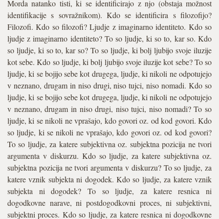
Morda natanko tisti, ki se identificirajo z njo (obstaja možnost
identifikacije s sovražnikom). Kdo se identificira s filozofijo?
Filozofi. Kdo so filozofi? Ljudje z imaginarno identiteto. Kdo so
ljudje z imaginarno identiteto? To so ljudje, ki so to, kar so. Kdo
so ljudje, ki so to, kar so? To so ljudje, ki bolj ljubijo svoje iluzije
kot sebe. Kdo so ljudje, ki bolj ljubijo svoje iluzije kot sebe? To so
ljudje, ki se bojijo sebe kot drugega, ljudje, ki nikoli ne odpotujejo
v neznano, drugam in niso drugi, niso tujci, niso nomadi. Kdo so
ljudje, ki se bojijo sebe kot drugega, ljudje, ki nikoli ne odpotujejo
v neznano, drugam in niso drugi, niso tujci, niso nomadi? To so
ljudje, ki se nikoli ne vprašajo, kdo govori oz. od kod govori. Kdo
so ljudje, ki se nikoli ne vprašajo, kdo govori oz. od kod govori?
To so ljudje, za katere subjektivna oz. subjektna pozicija ne tvori
argumenta v diskurzu. Kdo so ljudje, za katere subjektivna oz.
subjektna pozicija ne tvori argumenta v diskurzu? To so ljudje, za
katere vznik subjekta ni dogodek. Kdo so ljudje, za katere vznik
subjekta ni dogodek? To so ljudje, za katere resnica ni
dogodkovne narave, ni postdogodkovni proces, ni subjektivni,
subjektni proces. Kdo so ljudje, za katere resnica ni dogodkovne