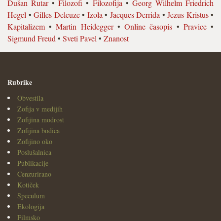
Dušan Rutar
•
Filozofi
•
Filozofija
•
Georg Wilhelm Friedrich
Hegel
•
Gilles Deleuze
•
Izola
•
Jacques Derrida
•
Jezus Kristus
•
Kapitalizem
•
Martin Heidegger
•
Online časopis
•
Pravice
•
Sigmund Freud
•
Sveti Pavel
•
Znanost
Rubrike
Obvestila
Zofija v medijih
Zofijina modrost
Zofijina bodica
Zofijino oko
Poslušalnica
Publikacije
Cenzurirano
Kotiček
Speculum
Ekologija
Filmsko