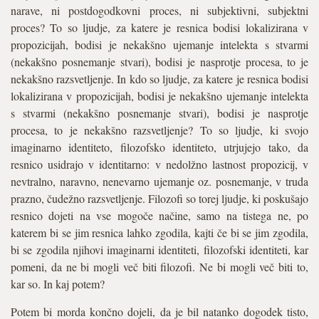
narave, ni postdogodkovni proces, ni subjektivni, subjektni
proces? To so ljudje, za katere je resnica bodisi lokalizirana v
propozicijah, bodisi je nekakšno ujemanje intelekta s stvarmi
(nekakšno posnemanje stvari), bodisi je nasprotje procesa, to je
nekakšno razsvetljenje. In kdo so ljudje, za katere je resnica bodisi
lokalizirana v propozicijah, bodisi je nekakšno ujemanje intelekta
s stvarmi (nekakšno posnemanje stvari), bodisi je nasprotje
procesa, to je nekakšno razsvetljenje? To so ljudje, ki svojo
imaginarno identiteto, filozofsko identiteto, utrjujejo tako, da
resnico usidrajo v identitarno: v nedolžno lastnost propozicij, v
nevtralno, naravno, nenevarno ujemanje oz. posnemanje, v truda
prazno, čudežno razsvetljenje. Filozofi so torej ljudje, ki poskušajo
resnico dojeti na vse mogoče načine, samo na tistega ne, po
katerem bi se jim resnica lahko zgodila, kajti če bi se jim zgodila,
bi se zgodila njihovi imaginarni identiteti, filozofski identiteti, kar
pomeni, da ne bi mogli več biti filozofi. Ne bi mogli več biti to,
kar so. In kaj potem?
Potem bi morda končno dojeli, da je bil natanko dogodek tisto,