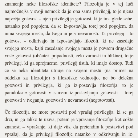
znamenje neke filozofske identitete? Filozofija je v tej luči
najmočnejša v svoji nemoči: da je ona sama privilegij, to je njena
največja gotovost – njen privilegij je gotovost, ki jo ima glede sebe,
natanko pod pogojem, da se iz-postavlja, torej pod pogojem, da
nima svojega mesta, da tvega in je v nevarnosti. Ta privilegij – to
gotovost – odkrivajo in izpostavljajo filozofi, ki ne zasedajo
svojega mesta, kajti zasedanje svojega mesta je povsem drugačne
vrste gotovost (občutek pripadnosti, celo varnosti in bližine), to je
privilegij, ki ga sprejmemo, privilegij tistih, ki imajo dostop. Tudi
če se neka identiteta utrjuje na svojem mestu (na primer na
oddelku za filozofijo) s filozofsko vednostjo, ne bo deležna
gotovosti in privilegija, ki ga iz-postavlja filozofija: to je
paradoksne gotovosti v samem iz-postavljanju gotovosti – torej
gotovosti v tveganju, gotovosti v nevarnosti (negotovosti).
Če filozofija ne more postaviti pod vprašaj privilegija, ki se ga
drži, in ga lahko le uživa, potem je vprašanje filozofije kot cokle
znanosti – vprašanje, ki daje vtis, da pretendira k postavitvi pod
vprašaj, da je privilegij filozofije natanko v odkrivanju in iz-