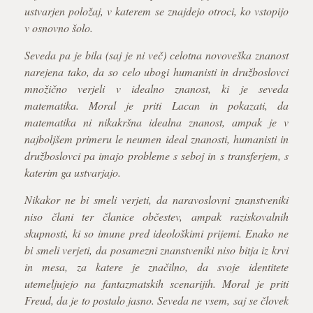
ustvarjen položaj, v katerem se znajdejo otroci, ko vstopijo
v osnovno šolo.
Seveda pa je bila (saj je ni več) celotna novoveška znanost
narejena tako, da so celo ubogi humanisti in družboslovci
množično verjeli v idealno znanost, ki je seveda
matematika. Moral je priti Lacan in pokazati, da
matematika ni nikakršna idealna znanost, ampak je v
najboljšem primeru le neumen ideal znanosti, humanisti in
družboslovci pa imajo probleme s seboj in s transferjem, s
katerim ga ustvarjajo.
Nikakor ne bi smeli verjeti, da naravoslovni znanstveniki
niso člani ter članice občestev, ampak raziskovalnih
skupnosti, ki so imune pred ideološkimi prijemi. Enako ne
bi smeli verjeti, da posamezni znanstveniki niso bitja iz krvi
in mesa, za katere je značilno, da svoje identitete
utemeljujejo na fantazmatskih scenarijih. Moral je priti
Freud, da je to postalo jasno. Seveda ne vsem, saj se človek