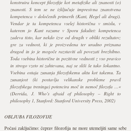
konstruira koncept filozofije kot metafizike ali znanosti (o)
znanosti. S tem se ne izključuje impresivna znanstvena
kompetenca v določenih primerih (Kant, Hegel ali drugi).
Vendar je ta kompetenca vselej historična v smislu, v
katerem jo Kant razume v Sporu fakultet: kompetenca
zadeva tisto, kar nekdo izve od drugih v obliki rezultatov;
gre za vednost, ki je proizvedena ter uradno priznana
drugod in jo je mogoče razstaviti ali povezati brezhibno.
Toda vsebina historične in pozitivne vednosti z vso pravico
in strogo vzeto ni zahtevana, naj se sliši še tako šokantno.
Vsebina ostaja zunanja filozofskemu aktu kot takemu. Ta
zunanjost (ki postavlja velikanske probleme pravil
filozofskega treninga) potencira moč in nemoč filozofa …«
(Derrida, J. Who’s afraid of philosophy – Right to
philosophy 1, Stanford: Stanford University Press, 2002)
OBLJUBA FILOZOFIJE
Počasi zaključimo: čeprav filozofija ne more utemeljiti same sebe