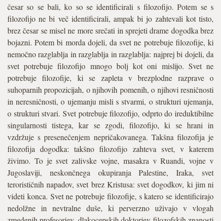
česar so se bali, ko so se identificirali s filozofijo. Potem se s
filozofijo ne bi več identificirali, ampak bi jo zahtevali kot tisto,
brez česar se misel ne more srečati in sprejeti drame dogodka brez
bojazni. Potem bi morda dojeli, da svet ne potrebuje filozofije, ki
nemočno razglablja in razglablja in razglablja: najprej bi dojeli, da
svet potrebuje filozofijo mnogo bolj kot oni mislijo. Svet ne
potrebuje filozofije, ki se zapleta v brezplodne razprave o
suhoparnih propozicijah, o njihovih pomenih, o njihovi resničnosti
in neresničnosti, o ujemanju misli s stvarmi, o strukturi ujemanja,
o strukturi stvari. Svet potrebuje filozofijo, odprto do ireduktibilne
singularnosti tistega, kar se zgodi, filozofijo, ki se hrani in
vzdržuje s presenečenjem nepričakovanega. Takšna filozofija je
filozofija dogodka: takšno filozofijo zahteva svet, v katerem
živimo. To je svet zalivske vojne, masakra v Ruandi, vojne v
Jugoslaviji, neskončnega okupiranja Palestine, Iraka, svet
terorističnih napadov, svet brez Kristusa: svet dogodkov, ki jim ni
videti konca. Svet ne potrebuje filozofije, s katero se identificirajo
nedolžne in nevtralne duše, ki perverzno uživajo v vlogah
zmedenih profesorjev, dlakocepskih doktorjev filozofskih znanosti