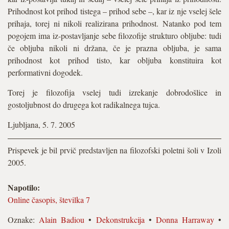
Prihodnost kot prihod tistega – prihod sebe –, kar iz nje vselej šele
prihaja, torej ni nikoli realizirana prihodnost. Natanko pod tem
pogojem ima iz-postavljanje sebe filozofije strukturo obljube: tudi
če obljuba nikoli ni držana, če je prazna obljuba, je sama
prihodnost kot prihod tisto, kar obljuba konstituira kot
performativni dogodek.
Torej je filozofija vselej tudi izrekanje dobrodošlice in
gostoljubnost do drugega kot radikalnega tujca.
Ljubljana, 5. 7. 2005
Prispevek je bil prvič predstavljen na filozofski poletni šoli v Izoli
2005.
Napotilo:
Online časopis, številka 7
Oznake:
Alain Badiou
•
Dekonstrukcija
•
Donna Harraway
•