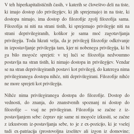
V teh hiperkapitalističnih časih, v katerih se človeštvo deli na tiste,
ki imajo dostop (do privilegijev, ki jih sprejemajo) in na tiste, ki
dostopa nimajo, ima dostop do filozofije zgolj filozofija sama.
Filozofija ni niti na strani tistih, ki sprejemajo privilegije niti na
strani deprivilegiranih, kolikor je sama moč zagotavljanja
privilegija. Toda hkrati velja, da je privilegij filozofije odkrivanje
in izpostavljanje privilegija tam, kjer ni nobenega privilegija, ki bi
ga bilo mogoče sprejeti: v tej luči se filozofija nedvoumno
postavlja na stran tistih, ki nimajo dostopa in privilegijev. Vendar
se na stran deprivilegiranih postavi kot privilegij, do katerega nima
privilegiranega dostopa nihče, niti deprivilegirani. Filozofije nihče
ne more sprejeti kot privilegija.
Nihče nima privilegiranega dostopa do filozofije. Dostop do
vednosti, do znanja, do znanstvenih spoznanj ni dostop do
filozofije – vsaj ne privilegiran. Filozofija se začne z iz-
postavljanjem sebe: čeprav nje same ni mogoče izkusiti, se začne
z izkustvom iz-postavljanja sebe, to je z ex-pozicijo, ki je vselej
tudi ex-patriacija (prostovoljna izselitev ali izgon iz domovine;