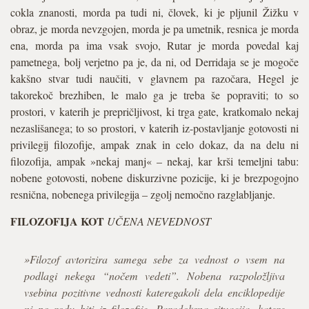
cokla znanosti, morda pa tudi ni, človek, ki je pljunil Žižku v
obraz, je morda nevzgojen, morda je pa umetnik, resnica je morda
ena, morda pa ima vsak svojo, Rutar je morda povedal kaj
pametnega, bolj verjetno pa je, da ni, od Derridaja se je mogoče
kakšno stvar tudi naučiti, v glavnem pa razočara, Hegel je
takorekoč brezhiben, le malo ga je treba še popraviti; to so
prostori, v katerih je prepričljivost, ki trga gate, kratkomalo nekaj
nezaslišanega; to so prostori, v katerih iz-postavljanje gotovosti ni
privilegij filozofije, ampak znak in celo dokaz, da na delu ni
filozofija, ampak »nekaj manj« – nekaj, kar krši temeljni tabu:
nobene gotovosti, nobene diskurzivne pozicije, ki je brezpogojno
resnična, nobenega privilegija – zgolj nemočno razglabljanje.
FILOZOFIJA KOT
UČENA NEVEDNOST
»Filozof avtorizira samega sebe za vednost o vsem na
podlagi nekega “nočem vedeti”. Nobena razpoložljiva
vsebina pozitivne vednosti kateregakoli dela enciklopedije
ni po rodu biti iz filozofije. Paradoksna situacija, katere