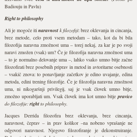
Badiouju in Pavlu)
Right to philosophy
Ali je mogoče iti
naravnost
k filozofiji
: brez oklevanja in cincanja,
brez metode, celo proti vsem metodam – tako, kot da bi bila
filozofija naravna zmožnost uma – torej nekaj, za kar je po svoji
naravi zmožen (vsak) um? Če je filozofija naravna zmožnost uma
– to je normalno delovanje uma –, lahko vsako umno bitje začne
filozofirati brez posebnih priprav in metod in avtoritarne osebnosti
– vsakič znova: to ponavljanje začetkov je edino uvajanje, edina
metoda, edini trening filozofije. Če je filozofija naravna zmožnost
uma, ni nikogaršnji privilegij, saj je vsak človek umno bitje,
zmožno uporabljati um. Vsak človek ima kot umno bitje
pravico
do filozofije:
right
to philosophy.
Jacques Derrida filozofira brez oklevanja, brez cincanja,
naravnost, čeprav – in prav kolikor –na nobeno vprašanje ne
odgovori naravnost. Njegovo filozofiranje je dekonstruiranje.