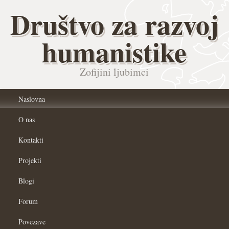
Društvo za razvoj
humanistike
Zofijini ljubimci
Naslovna
O nas
Kontakti
Projekti
Blogi
Forum
Povezave