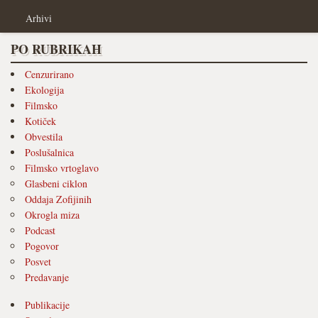
Arhivi
PO RUBRIKAH
Cenzurirano
Ekologija
Filmsko
Kotiček
Obvestila
Poslušalnica
Filmsko vrtoglavo
Glasbeni ciklon
Oddaja Zofijinih
Okrogla miza
Podcast
Pogovor
Posvet
Predavanje
Publikacije