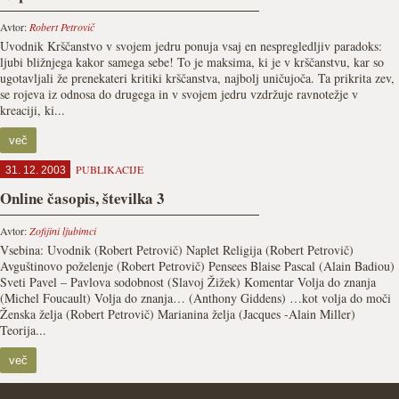
Avtor:
Robert Petrovič
Uvodnik Krščanstvo v svojem jedru ponuja vsaj en nespregledljiv paradoks:
ljubi bližnjega kakor samega sebe! To je maksima, ki je v krščanstvu, kar so
ugotavljali že prenekateri kritiki krščanstva, najbolj uničujoča. Ta prikrita zev,
se rojeva iz odnosa do drugega in v svojem jedru vzdržuje ravnotežje v
kreaciji, ki...
več
PUBLIKACIJE
31. 12. 2003
Online časopis, številka 3
Avtor:
Zofijini ljubimci
Vsebina: Uvodnik (Robert Petrovič) Naplet Religija (Robert Petrovič)
Avguštinovo poželenje (Robert Petrovič) Pensees Blaise Pascal (Alain Badiou)
Sveti Pavel – Pavlova sodobnost (Slavoj Žižek) Komentar Volja do znanja
(Michel Foucault) Volja do znanja… (Anthony Giddens) …kot volja do moči
Ženska želja (Robert Petrovič) Marianina želja (Jacques -Alain Miller)
Teorija...
več