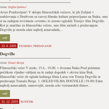
Avtor:
Zofijini ljubimci
Avizo Pozdravljeni! V sklopu filmozofskih večerov, ki jih Zofijini v
sodelovanju z Društvom za razvoj filmske kulture pripravljamo na Štuku, smo
si na zadnjem tovrstnem »eventu« to sezono ogledali Trierjev film Dogville.
Kot je značilno za filmozofske večere, smo film začinili z predavanjem.
Dogville je morda eden najbolj nenavadnih,...
več
FILMSKO
,
PREDAVANJE
15. 6. 2005
Dogville
Avtor:
Tomaž Herga
Filmozofski večer V sredo, 15.6., 19.00, v dvorana Štuka Pred poletnim
počitkom vljudno vabljeni na še zadnji dogodek v okviru kina Štuk,
filmozofski večer ob ogledu kultnega filma Larsa von Trierja Dogville in
predavanju Tomaža Herge. 1. OGLED FILMA DOGVILLE (19.00) Eden
najbolj nenavadnih, samosvojih, morda celo vizionarskih filmov...
več
KOTIČEK
31. 12. 2003