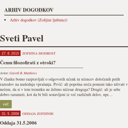
ARHIV DOGODKOV
Arhiv dogodkov (Zofijini ljubimci)
Sveti Pavel
ZOFIJINA MODROST
27. 8. 2015
Čemu filozofirati z otroki?
Avtor:
Gareth B. Matthews
V članku bomo razpravljali o odgovorih učenk in učencev določenih petih
razredov na naslednja vprašanja. Prvič: ali popolna sreča pomeni tako uživati v
nečem, da si v tem trenutku ne želimo ničesar drugega? Drugič: ali je sebe
dobro razumeti, kot da bi bili sestavljeni iz več različnih delov, npr....
več
ODDAJA ZOFIJINIH
31. 5. 2006
Oddaja 31.5.2006