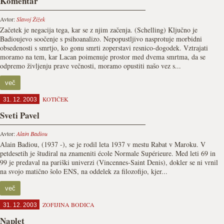
Komentar
Avtor:
Slavoj Žižek
Začetek je negacija tega, kar se z njim začenja. (Schelling) Ključno je
Badioujevo soočenje s psihoanalizo. Nepopustljivo nasprotuje morbidni
obsedenosti s smrtjo, ko gonu smrti zoperstavi resnico-dogodek. Vztrajati
moramo na tem, kar Lacan poimenuje prostor med dvema smrtma, da se
odpremo življenju prave večnosti, moramo opustiti našo vez s...
več
KOTIČEK
31. 12. 2003
Sveti Pavel
Avtor:
Alain Badiou
Alain Badiou, (1937 -), se je rodil leta 1937 v mestu Rabat v Maroku. V
petdesetih je študiral na znameniti école Normale Supérieure. Med leti 69 in
99 je predaval na pariški univerzi (Vincennes-Saint Denis), dokler se ni vrnil
na svojo matično šolo ENS, na oddelek za filozofijo, kjer...
več
ZOFIJINA BODICA
31. 12. 2003
Naplet