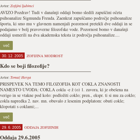
Avtor:
Zofijini ljubimci
AVIZO Pozdrav! Tudi v današnji oddaji bomo sledili zapuščini očeta
psihoanalize Sigmunda Freuda. Zaenkrat zapuščamo področje psihoanalize
športa, ki smo mu v glavnem namenjali pozornost pretekli dve oddaji in se
podajamo v bolj pravoverne filozofske vode. Pozornost bomo v današnji
oddaji usmerili na dva akademska teksta iz področja psihoanalize....
več
ZOFIJINA MODROST
30. 12. 2005
Kdo se boji filozofije?
Avtor:
Tomaž Herga
PRISPEVEK NA TEMO FILOZOFIJA KOT COKLA ZNANOSTI
NAMESTO UVODA: COKLA cokla -e ž (o) 1. zavora, ki je obešena na
verigo in se vtakne pod kolo: podložiti coklo; pren., ekspr. ti si mu za coklo;
cokla napredka 2. nav. mn. obuvalo z lesenim podplatom: obuti cokle;
klopotati s coklami;...
več
ODDAJA ZOFIJINIH
29. 6. 2005
Oddaja 29.6.2005