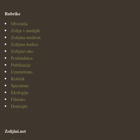
Rubrike
Obvestila
Zofija v medijih
Zofijina modrost
Zofijina bodica
Zofijino oko
Poslušalnica
Publikacije
Cenzurirano
Kotiček
Speculum
Ekologija
Filmsko
Donirajte
Zofijini.net