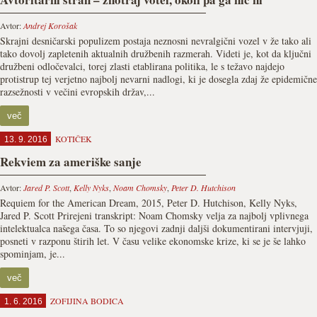
Avtor:
Andrej Korošak
Skrajni desničarski populizem postaja neznosni nevralgični vozel v že tako ali
tako dovolj zapletenih aktualnih družbenih razmerah. Videti je, kot da ključni
družbeni odločevalci, torej zlasti etablirana politika, le s težavo najdejo
protistrup tej verjetno najbolj nevarni nadlogi, ki je dosegla zdaj že epidemične
razsežnosti v večini evropskih držav,...
več
KOTIČEK
13. 9. 2016
Rekviem za ameriške sanje
Avtor:
Jared P. Scott
,
Kelly Nyks
,
Noam Chomsky
,
Peter D. Hutchison
Requiem for the American Dream, 2015, Peter D. Hutchison, Kelly Nyks,
Jared P. Scott Prirejeni transkript: Noam Chomsky velja za najbolj vplivnega
intelektualca našega časa. To so njegovi zadnji daljši dokumentirani intervjuji,
posneti v razponu štirih let. V času velike ekonomske krize, ki se je še lahko
spominjam, je...
več
ZOFIJINA BODICA
1. 6. 2016