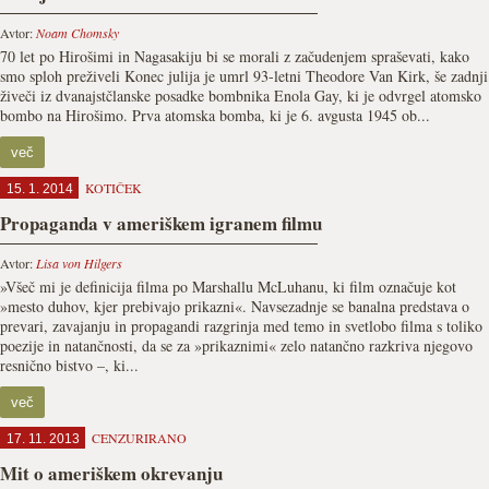
Avtor:
Noam Chomsky
70 let po Hirošimi in Nagasakiju bi se morali z začudenjem spraševati, kako
smo sploh preživeli Konec julija je umrl 93-letni Theodore Van Kirk, še zadnji
živeči iz dvanajstčlanske posadke bombnika Enola Gay, ki je odvrgel atomsko
bombo na Hirošimo. Prva atomska bomba, ki je 6. avgusta 1945 ob...
več
KOTIČEK
15. 1. 2014
Propaganda v ameriškem igranem filmu
Avtor:
Lisa von Hilgers
»Všeč mi je definicija filma po Marshallu McLuhanu, ki film označuje kot
»mesto duhov, kjer prebivajo prikazni«. Navsezadnje se banalna predstava o
prevari, zavajanju in propagandi razgrinja med temo in svetlobo filma s toliko
poezije in natančnosti, da se za »prikaznimi« zelo natančno razkriva njegovo
resnično bistvo –, ki...
več
CENZURIRANO
17. 11. 2013
Mit o ameriškem okrevanju