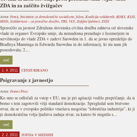
ZDA in za zaščito žvižgačev
Avtor:
FemA
,
Iniciativa za demokratični socializem
,
Iskra
,
Koalicija solidarnih
,
KOKS
,
KSJS
,
MND
,
Solidarnost – za pravično družbo
,
TRS
,
VLV
,
Zofijini ljubimci
,
ZSSS
Sporočilo za javnost Združena slovenska civilna družba zahteva od slovenske
vlade in organov Evropske unije, da nemudoma prenehajo z licemerjem in
servilnostjo do vlade ZDA v zadevi Snowden in 1. da se javno opredelijo do
Bradleya Manninga in Edwarda Snowdna in do informacij, ki sta nam jih
posredovala; 2....
več
CENZURIRANO
1. 4. 2011
Poigravanje z javnostjo
Avtor:
Franci Pivec
Ko smo se odločali za vstop v EU, me je pri agitaciji vodilo prepričanje, da si
bomo s tem zagotovili višji standard demokracije. Spregledal sem bistveno
stvar, da se v evropsko politiko vmešava mogočna “lobistična industrija”, ki ji
je demokratična volja ljudstva zadnja stvar, za katero bi mignila s...
več
ZOFIJA V MEDIJIH
2. 2. 2011