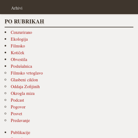
Arhivi
PO RUBRIKAH
Cenzurirano
Ekologija
Filmsko
Kotiček
Obvestila
Poslušalnica
Filmsko vrtoglavo
Glasbeni ciklon
Oddaja Zofijinih
Okrogla miza
Podcast
Pogovor
Posvet
Predavanje
Publikacije