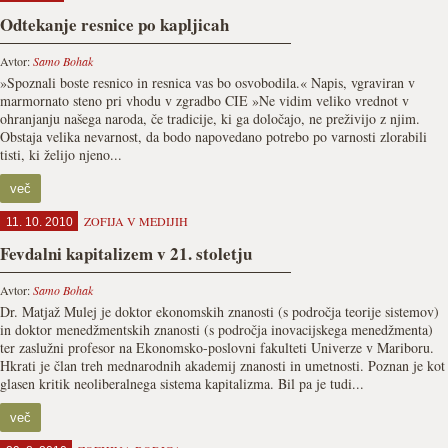
Odtekanje resnice po kapljicah
Avtor:
Samo Bohak
»Spoznali boste resnico in resnica vas bo osvobodila.« Napis, vgraviran v
marmornato steno pri vhodu v zgradbo CIE »Ne vidim veliko vrednot v
ohranjanju našega naroda, če tradicije, ki ga določajo, ne preživijo z njim.
Obstaja velika nevarnost, da bodo napovedano potrebo po varnosti zlorabili
tisti, ki želijo njeno...
več
ZOFIJA V MEDIJIH
11. 10. 2010
Fevdalni kapitalizem v 21. stoletju
Avtor:
Samo Bohak
Dr. Matjaž Mulej je doktor ekonomskih znanosti (s področja teorije sistemov)
in doktor menedžmentskih znanosti (s področja inovacijskega menedžmenta)
ter zaslužni profesor na Ekonomsko-poslovni fakulteti Univerze v Mariboru.
Hkrati je član treh mednarodnih akademij znanosti in umetnosti. Poznan je kot
glasen kritik neoliberalnega sistema kapitalizma. Bil pa je tudi...
več