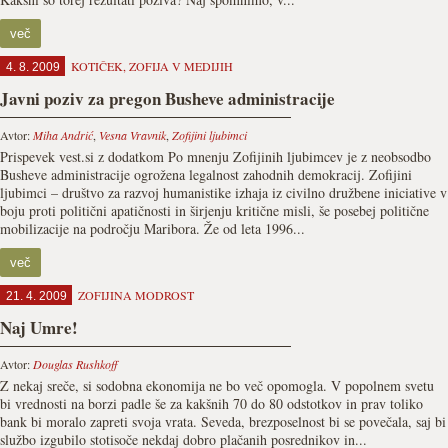
več
KOTIČEK
,
ZOFIJA V MEDIJIH
4. 8. 2009
Javni poziv za pregon Busheve administracije
Avtor:
Miha Andrić
,
Vesna Vravnik
,
Zofijini ljubimci
Prispevek vest.si z dodatkom Po mnenju Zofijinih ljubimcev je z neobsodbo
Busheve administracije ogrožena legalnost zahodnih demokracij. Zofijini
ljubimci – društvo za razvoj humanistike izhaja iz civilno družbene iniciative v
boju proti politični apatičnosti in širjenju kritične misli, še posebej politične
mobilizacije na področju Maribora. Že od leta 1996...
več
ZOFIJINA MODROST
21. 4. 2009
Naj Umre!
Avtor:
Douglas Rushkoff
Z nekaj sreče, si sodobna ekonomija ne bo več opomogla. V popolnem svetu
bi vrednosti na borzi padle še za kakšnih 70 do 80 odstotkov in prav toliko
bank bi moralo zapreti svoja vrata. Seveda, brezposelnost bi se povečala, saj bi
službo izgubilo stotisoče nekdaj dobro plačanih posrednikov in...