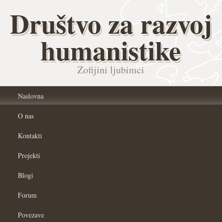
Društvo za razvoj
humanistike
Zofijini ljubimci
Naslovna
O nas
Kontakti
Projekti
Blogi
Forum
Povezave