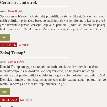
Cerar, dveletni otrok
Avtor:
Boris Vezjak
Spoštovano občestvo! Če ste kdaj pomislili, da ste neolikani, če kakšnemu od
naših politikov primažete besedno zaušnico, če vas je bilo sram, ker se preveč
grdo izražate o janšah, cerarjih, erjavcih, primcih, ljudmilah, potem ste poslej
lahko pomirjeni. Ni tako hudo. Živimo v državi, kjer je to dovoljeno. Kjer...
več
KOTIČEK
11. 3. 2016
Zakaj Trump?
Avtor:
George Lakoff
Donald Trump zmaguje na republikanskih strankarskih volitvah s takšno
intenzivnostjo, da se dozdeva vse bolj verjetno, da bo postal naslednji
republikanski predsedniški kandidat in mogoče celo naslednji predsednik ZDA.
Demokrati imajo o tem zakaj zmaguje zelo malo razumevanja – pa tudi veliko
republikancev ga ne vidi kot republikanca in ga...
več
KOTIČEK
26. 11. 2015