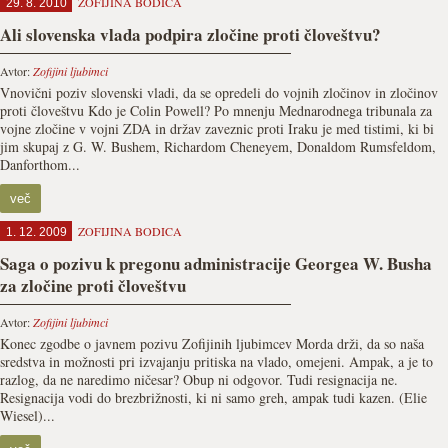
ZOFIJINA BODICA
29. 8. 2010
Ali slovenska vlada podpira zločine proti človeštvu?
Avtor:
Zofijini ljubimci
Vnovični poziv slovenski vladi, da se opredeli do vojnih zločinov in zločinov
proti človeštvu Kdo je Colin Powell? Po mnenju Mednarodnega tribunala za
vojne zločine v vojni ZDA in držav zaveznic proti Iraku je med tistimi, ki bi
jim skupaj z G. W. Bushem, Richardom Cheneyem, Donaldom Rumsfeldom,
Danforthom...
več
ZOFIJINA BODICA
1. 12. 2009
Saga o pozivu k pregonu administracije Georgea W. Busha
za zločine proti človeštvu
Avtor:
Zofijini ljubimci
Konec zgodbe o javnem pozivu Zofijinih ljubimcev Morda drži, da so naša
sredstva in možnosti pri izvajanju pritiska na vlado, omejeni. Ampak, a je to
razlog, da ne naredimo ničesar? Obup ni odgovor. Tudi resignacija ne.
Resignacija vodi do brezbrižnosti, ki ni samo greh, ampak tudi kazen. (Elie
Wiesel)...