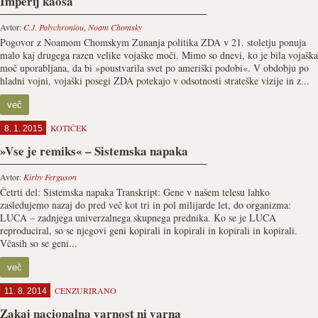
Imperij kaosa
Avtor:
C.J. Polychroniou
,
Noam Chomsky
Pogovor z Noamom Chomskym Zunanja politika ZDA v 21. stoletju ponuja
malo kaj drugega razen velike vojaške moči. Mimo so dnevi, ko je bila vojaška
moč uporabljana, da bi »poustvarila svet po ameriški podobi«. V obdobju po
hladni vojni, vojaški posegi ZDA potekajo v odsotnosti strateške vizije in z...
več
KOTIČEK
8. 1. 2015
»Vse je remiks« – Sistemska napaka
Avtor:
Kirby Ferguson
Četrti del: Sistemska napaka Transkript: Gene v našem telesu lahko
zasledujemo nazaj do pred več kot tri in pol milijarde let, do organizma:
LUCA – zadnjega univerzalnega skupnega prednika. Ko se je LUCA
reproduciral, so se njegovi geni kopirali in kopirali in kopirali in kopirali.
Včasih so se geni...
več
CENZURIRANO
11. 8. 2014
Zakaj nacionalna varnost ni varna