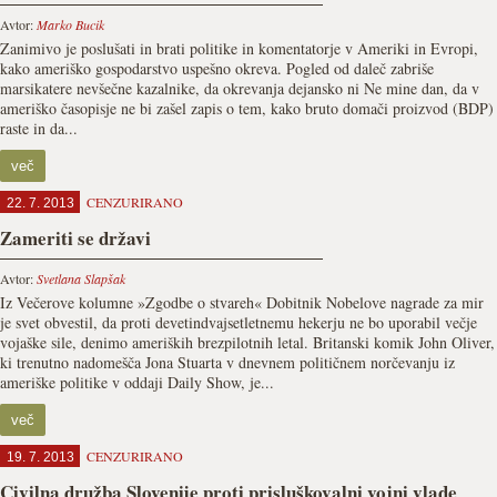
Avtor:
Marko Bucik
Zanimivo je poslušati in brati politike in komentatorje v Ameriki in Evropi,
kako ameriško gospodarstvo uspešno okreva. Pogled od daleč zabriše
marsikatere nevšečne kazalnike, da okrevanja dejansko ni Ne mine dan, da v
ameriško časopisje ne bi zašel zapis o tem, kako bruto domači proizvod (BDP)
raste in da...
več
CENZURIRANO
22. 7. 2013
Zameriti se državi
Avtor:
Svetlana Slapšak
Iz Večerove kolumne »Zgodbe o stvareh« Dobitnik Nobelove nagrade za mir
je svet obvestil, da proti devetindvajsetletnemu hekerju ne bo uporabil večje
vojaške sile, denimo ameriških brezpilotnih letal. Britanski komik John Oliver,
ki trenutno nadomešča Jona Stuarta v dnevnem političnem norčevanju iz
ameriške politike v oddaji Daily Show, je...
več
CENZURIRANO
19. 7. 2013
Civilna družba Slovenije proti prisluškovalni vojni vlade