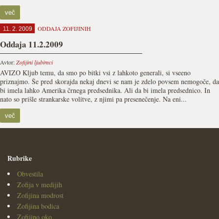
več
ODDAJA ZOFIJINIH
11. 2. 2009
Oddaja 11.2.2009
Avtor:
Zofijini ljubimci
AVIZO Kljub temu, da smo po bitki vsi z lahkoto generali, si vseeno
priznajmo. Še pred skorajda nekaj dnevi se nam je zdelo povsem nemogoče, da
bi imela lahko Amerika črnega predsednika. Ali da bi imela predsednico. In
nato so prišle strankarske volitve, z njimi pa presenečenje. Na eni...
več
Rubrike
Obvestila
Zofija v medijih
Zofijina modrost
Zofijina bodica
Zofijino oko