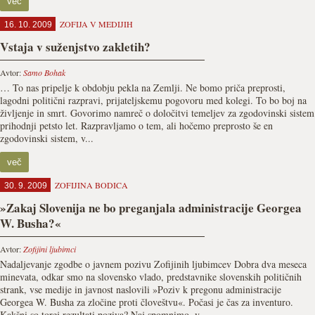
več
ZOFIJA V MEDIJIH
16. 10. 2009
Vstaja v suženjstvo zakletih?
Avtor:
Samo Bohak
… To nas pripelje k obdobju pekla na Zemlji. Ne bomo priča preprosti,
lagodni politični razpravi, prijateljskemu pogovoru med kolegi. To bo boj na
življenje in smrt. Govorimo namreč o določitvi temeljev za zgodovinski sistem
prihodnji petsto let. Razpravljamo o tem, ali hočemo preprosto še en
zgodovinski sistem, v...
več
ZOFIJINA BODICA
30. 9. 2009
»Zakaj Slovenija ne bo preganjala administracije Georgea
W. Busha?«
Avtor:
Zofijini ljubimci
Nadaljevanje zgodbe o javnem pozivu Zofijinih ljubimcev Dobra dva meseca
minevata, odkar smo na slovensko vlado, predstavnike slovenskih političnih
strank, vse medije in javnost naslovili »Poziv k pregonu administracije
Georgea W. Busha za zločine proti človeštvu«. Počasi je čas za inventuro.
Kakšni so torej rezultati poziva? Naj spomnimo, v...