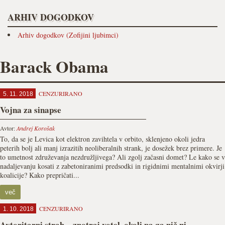
ARHIV DOGODKOV
Arhiv dogodkov (Zofijini ljubimci)
Barack Obama
CENZURIRANO
5. 11. 2018
Vojna za sinapse
Avtor:
Andrej Korošak
To, da se je Levica kot elektron zavihtela v orbito, sklenjeno okoli jedra
peterih bolj ali manj izrazitih neoliberalnih strank, je dosežek brez primere. Je
to umetnost združevanja nezdružljivega? Ali zgolj začasni domet? Le kako se v
nadaljevanju kosati z zabetoniranimi predsodki in rigidnimi mentalnimi okvirji
koalicije? Kako prepričati...
več
CENZURIRANO
1. 10. 2018
Avtoritarni strah – znotraj votel, okoli pa ga nič ni