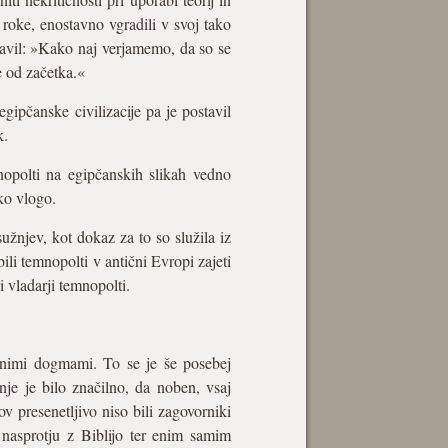
 roke, enostavno vgradili v svoj tako
javil: »Kako naj verjamemo, da so se
že od začetka.«
gipčanske civilizacije pa je postavil
k.
mnopolti na egipčanskih slikah vedno
ško vlogo.
sužnjev, kot dokaz za to so služila iz
li temnopolti v antični Evropi zajeti
i vladarji temnopolti.
venimi dogmami. To se je še posebej
je je bilo značilno, da noben, vsaj
ov presenetljivo niso bili zagovorniki
 nasprotju z Biblijo ter enim samim