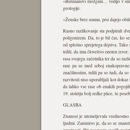
»Bušmanovi možgani… vodijo v smer 
geologije.
»Ženske brez sramu, prsi dajejo obil
Rasno razlikovanje sta podpirali dv
poligenizem. Da, to je bil čas, ko se
od splošno sprejetega dejstva. Tak
trdili, da ima človeštvo enoten izvor
rasa svojega začetnika ter da so različ
rase pa so med seboj enakopravne.
značilnostim, trdili pa so tudi, da s
razvitosti niso uporabljali kot dokaz 
da lahko vse rase ob enakih pogojih 
19. stoletju bolj redke ptice, še poseb
GLASBA
Znanost je utemeljevala vrednostno 
ljudmi. Zanimivo je, da so se znanstv
umetnosti. Pri zagovoru svojih rasist