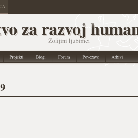
ICA
vo za razvoj human
Zofijini ljubimci
Projekti
Blogi
Forum
Povezave
Arhivi
09