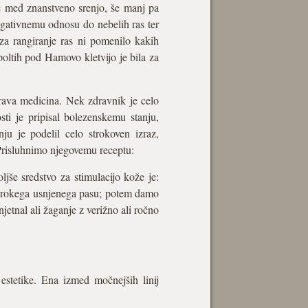
 ne med znanstveno srenjo, še manj pa
egativnemu odnosu do nebelih ras ter
 za rangiranje ras ni pomenilo kakih
poltih pod Hamovo kletvijo je bila za
 prava medicina. Nek zdravnik je celo
ti je pripisal bolezenskemu stanju,
ju je podelil celo strokoven izraz,
. Prisluhnimo njegovemu receptu:
jše sredstvo za stimulacijo kože je:
 širokega usnjenega pasu; potem damo
njetnal ali žaganje z verižno ali ročno
estetike. Ena izmed močnejših linij