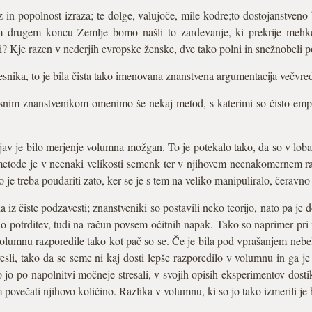
in popolnost izraza; te dolge, valujoče, mile kodre;to dostojanstveno 
 drugem koncu Zemlje bomo našli to zardevanje, ki prekrije mehke
i? Kje razen v nederjih evropske ženske, dve tako polni in snežnobeli 
pesnika, to je bila čista tako imenovana znanstvena argumentacija večvred
esnim znanstvenikom omenimo še nekaj metod, s katerimi so čisto emp
jav je bilo merjenje volumna možgan. To je potekalo tako, da so v loba
 metode je v neenaki velikosti semenk ter v njihovem neenakomernem 
o je treba poudariti zato, ker se je s tem na veliko manipuliralo, čeravn
 iz čiste podzavesti; znanstveniki so postavili neko teorijo, nato pa je 
jeno potrditev, tudi na račun povsem očitnih napak. Tako so naprimer 
volumnu razporedile tako kot pač so se. Če je bila pod vprašanjem nebe
esli, tako da se seme ni kaj dosti lepše razporedilo v volumnu in ga j
jo po napolnitvi močneje stresali, v svojih opisih eksperimentov dostikr
 povečati njihovo količino. Razlika v volumnu, ki so jo tako izmerili je