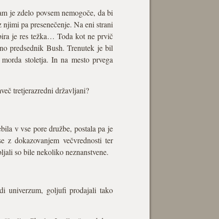
 nam je zdelo povsem nemogoče, da bi
z njimi pa presenečenje. Na eni strani
bira je res težka… Toda kot ne prvič
vno predsednik Bush. Trenutek je bil
, morda stoletja. In na mesto prvega
mveč tretjerazredni državljani?
bila v vse pore družbe, postala pa je
 se z dokazovanjem večvrednosti ter
bljali so bile nekoliko neznanstvene.
di univerzum, goljufi prodajali tako