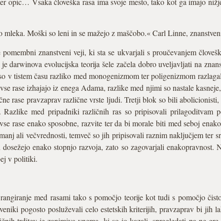
opic… Vsaka človeška rasa ima svoje mesto, tako kot ga imajo nižje 
o mleka. Moški so leni in se mažejo z maščobo.« Carl Linne, znanstveni 
e pomembni znanstveni veji, ki sta se ukvarjali s proučevanjem človeš
 je darwinova evolucijska teorija šele začela dobro uveljavljati na zna
o so v tistem času razliko med monogenizmom ter poligenizmom razlag
; vse rase izhajajo iz enega Adama, razlike med njimi so nastale kasneje, 
ne rase pravzaprav različne vrste ljudi. Tretji blok so bili abolicionisti, 
 Razlike med pripadniki različnih ras so pripisovali prilagoditvam
o vse rase enako sposobne, razvite ter da bi morale biti med seboj enako
manj ali večvrednosti, temveč so jih pripisovali raznim naključjem ter sre
dosežejo enako stopnjo razvoja, zato so zagovarjali enakopravnost. Na 
ej v politiki.
rangiranje med rasami tako s pomočjo teorije kot tudi s pomočjo čist
eniki pogosto posluževali celo estetskih kriterijih, pravzaprav bi jih 
ičnih trditev je zanimiva vnema, ki so jo kazali, spregledati pa ne gre ni