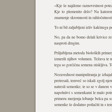
»Kje še najdemo raznovrstnost potez 
Kje to plemenito držo? Na katerem
znamenje skromnosti in rahločutnost
To ni bil zaljubljeni izliv kakšnega 
No, pa da ne bomo delali krivice r
nasproti drugim.
Priljubljena metoda bioloških primer
izmerili njihov volumen. Težava te
tega so gorčična semena stiskljiva. T
Nezavednost manipuliranja je izhajala
pretresali, temveč so iskali zgolj n
natresli semenke; te so se v danem 
napolnitvi s semenkami le malo potr
primeru merjenja lobanje belca pa so 
semenke še dodatno potlačiti in s tem