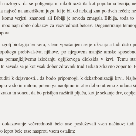
razlogov, da se poligenija ni nikoli razširila kot popularna teorija;
eda največ na ameriškem jugu, ki je bil od nekdaj zna po dveh rečeh; n
komu verjeti, znanosti ali Bibliji je seveda zmagala Biblija, toda to
lo moč najti obilo dokazov za večvrednost belcev. Degeneriranje temno
opora.
 zgolj biologija ter vera, s tem vprašanjem se je ukvarjala tudi čisto
poltega prebivalstva; njihove, po njegovem manjše umske sposobnos
ma pomanjkljivemu izločanju ogljikovega dioksida v krvi. Temu stan
In seveda se je kot vsak dober zdravnik trudil iskati zdravilo zoper to
dbuditi k dejavnosti…da bodo pripomogli k dekarbonizaciji krvi. Najbol
oplo vodo in milom; potem ga naoljimo in olje dobro utremo z udarci
aku in soncu, da bo prisiljen razširiti pljuča, kot je sekanje drv, ceplje
 dokazovanje večvrednosti bele rase posluževali vseh načinov; tudi 
o lepot bele rase nasproti vsem ostalim: