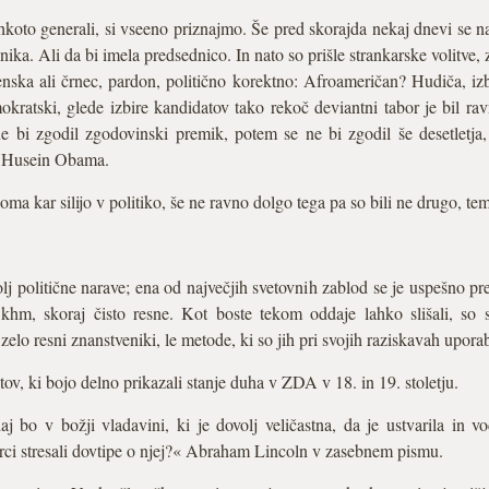
ahkoto generali, si vseeno priznajmo. Še pred skorajda nekaj dnevi se
a. Ali da bi imela predsednico. In nato so prišle strankarske volitve, 
enska ali črnec, pardon, politično korektno: Afroameričan? Hudiča, iz
kratski, glede izbire kandidatov tako rekoč deviantni tabor je bil ra
e bi zgodil zgodovinski premik, potem se ne bi zgodil še desetletja
ck Husein Obama.
oma kar silijo v politiko, še ne ravno dolgo tega pa so bili ne drugo, te
j politične narave; ena od največjih svetovnih zablod se je uspešno pre
 khm, skoraj čisto resne. Kot boste tekom oddaje lahko slišali, so
 zelo resni znanstveniki, le metode, ki so jih pri svojih raziskavah upora
ov, ki bojo delno prikazali stanje duha v ZDA v 18. in 19. stoletju.
bo v božji vladavini, ki je dovolj veličastna, da je ustvarila in vo
orci stresali dovtipe o njej?« Abraham Lincoln v zasebnem pismu.