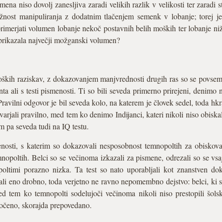
na niso dovolj zanesljiva zaradi velikih razlik v velikosti ter zaradi sti
žnost manipuliranja z dodatnim tlačenjem semenk v lobanje; torej je
rimerjati volumen lobanje nekoč postavnih belih moških ter lobanje nižje
i prikazala največji možganski volumen?
ških raziskav, z dokazovanjem manjvrednosti drugih ras so se povsem 
ta ali s testi pismenosti. Ti so bili seveda primerno prirejeni, denimo
ravilni odgovor je bil seveda kolo, na katerem je človek sedel, toda hkrat
rjali pravilno, med tem ko denimo Indijanci, kateri nikoli niso obiskal
em pa seveda tudi na IQ testu.
enosti, s katerim so dokazovali nesposobnost temnopoltih za obiskovan
mnopoltih. Belci so se večinoma izkazali za pismene, odrezali so se vs
oltimi porazno nizka. Ta test so nato uporabljali kot znanstven d
ali eno drobno, toda verjetno ne ravno nepomembno dejstvo: belci, ki so
d tem ko temnopolti sodelujoči večinoma nikoli niso prestopili šolsk
očeno, skorajda prepovedano.