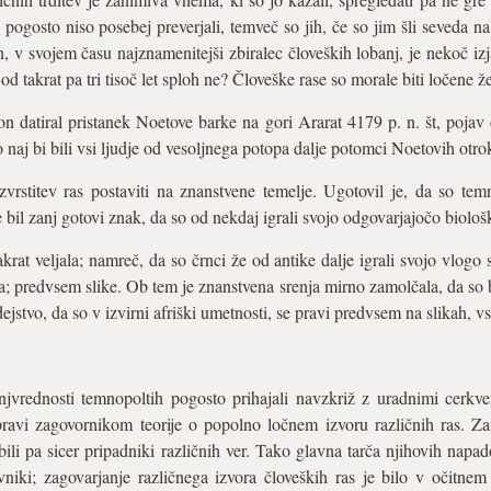
pogosto niso posebej preverjali, temveč so jih, če so jim šli seveda na
, v svojem času najznamenitejši zbiralec človeških lobanj, je nekoč iz
, od takrat pa tri tisoč let sploh ne? Človeške rase so morale biti ločene 
 datiral pristanek Noetove barke na gori Ararat 4179 p. n. št, pojav e
jo naj bi bili vsi ljudje od vesoljnega potopa dalje potomci Noetovih otro
zvrstitev ras postaviti na znanstvene temelje. Ugotovil je, da so te
je bil zanj gotovi znak, da so od nekdaj igrali svojo odgovarjajočo biolo
krat veljala; namreč, da so črnci že od antike dalje igrali svojo vlogo 
a; predvsem slike. Ob tem je znanstvena srenja mirno zamolčala, da so bi
ejstvo, da so v izvirni afriški umetnosti, se pravi predvsem na slikah, vs
jvrednosti temnopoltih pogosto prihajali navzkriž z uradnimi cerk
ravi zagovornikom teorije o popolno ločnem izvoru različnih ras. Zan
o bili pa sicer pripadniki različnih ver. Tako glavna tarča njihovih napad
niki; zagovarjanje različnega izvora človeških ras je bilo v očitnem