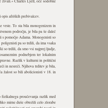
živali.« Charles Lyell, oče sodobne
opis afriških prebivalcev.
ke vrste. To sta bila monogenizem in
nstvenem področju, je bila pa še daleč
ali s pomočjo Adama. Monogenisti so
poligenisti pa so trdili, da ima vsaka
ki so trdili, da smo vsi najprej ljudje,
 posameznim podnebjem ter lokalnim
pravne. Razlik v kulturni in politični
či in nesreči. Njihova trditev je bila,
žalost so bili abolicionisti v 18. in
o fizikalnega proučevanja razlik med
lahko mirne duše obtožili celo zlorabe
ti nekritičnosti pri uporabi teorij in