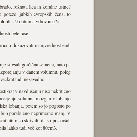
brado, rožnata lica in koralne ustne?
 poteze ljubkih evropskih žena, to
polobli s škrlatnima vrhovoma?«
nosti bele rase.
irično dokazovali manjvrednost enih
nje stresali gorčična semena, nato pa
razporejanju v danem volumnu, poleg
o večkrat tudi nezavedno.
dostikrat v navdušenju niso nekritično
pri merjenju volumna možgan v lobanjo
lska lobanja, potem so jo pogosto po
e bilo porabljeno neprimerno manj. V
at niti niso skrivali, da so poskušali
 bila lahko tudi več kot 80cm3.