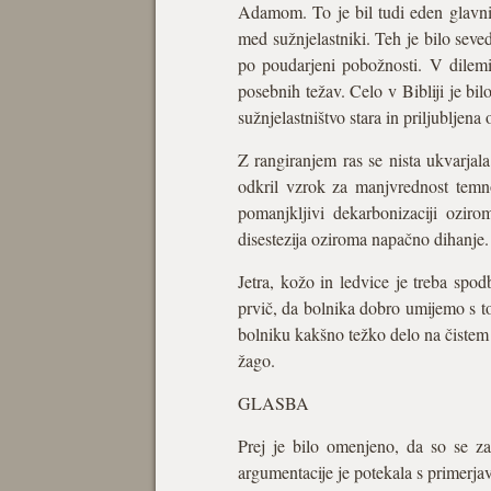
Adamom. To je bil tudi eden glavnih 
med sužnjelastniki. Teh je bilo sev
po poudarjeni pobožnosti. V dilemi 
posebnih težav. Celo v Bibliji je bi
sužnjelastništvo stara in priljubljena 
Z rangiranjem ras se nista ukvarjala
odkril vzrok za manjvrednost temno
pomanjkljivi dekarbonizaciji oziro
disestezija oziroma napačno dihanje. 
Jetra, kožo in ledvice je treba spo
prvič, da bolnika dobro umijemo s t
bolniku kakšno težko delo na čistem zr
žago.
GLASBA
Prej je bilo omenjeno, da so se za
argumentacije je potekala s primerjav