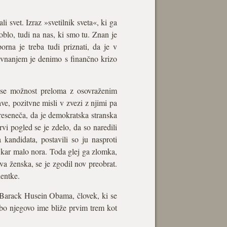
svet. Izraz »svetilnik sveta«, ki ga
blo, tudi na nas, ki smo tu. Znan je
orna je treba tudi priznati, da je v
avnanjem je denimo s finančno krizo
o se možnost preloma z osovraženim
e, pozitvne misli v zvezi z njimi pa
reseneča, da je demokratska stranska
rvi pogled se je zdelo, da so naredili
kandidata, postavili so ju nasproti
e kar malo nora. Toda glej ga zlomka,
rva ženska, se je zgodil nov preobrat.
dentke.
l Barack Husein Obama, človek, ki se
o njegovo ime bliže prvim trem kot