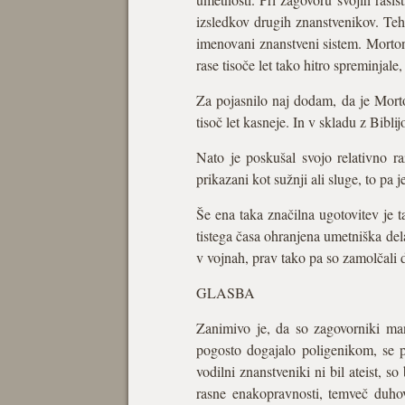
izsledkov drugih znanstvenikov. Teh 
imenovani znanstveni sistem. Morton
rase tisoče let tako hitro spreminjale
Za pojasnilo naj dodam, da je Morton
tisoč let kasneje. In v skladu z Bibli
Nato je poskušal svojo relativno ra
prikazani kot sužnji ali sluge, to pa 
Še ena taka značilna ugotovitev je ta
tistega časa ohranjena umetniška del
v vojnah, prav tako pa so zamolčali d
GLASBA
Zanimivo je, da so zagovorniki man
pogosto dogajalo poligenikom, se p
vodilni znanstveniki ni bil ateist, s
rasne enakopravnosti, temveč duhov