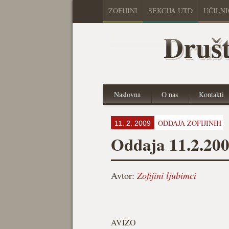
ZOFIJINI
SEKCIJA UTD
UČILN
Društ
Naslovna
O nas
Kontakti
ODDAJA ZOFIJINIH
11. 2. 2009
Oddaja 11.2.20
Avtor:
Zofijini ljubimci
AVIZO