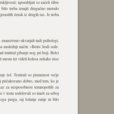
skljivosti; uporabljati so začeli šibre
 bilo treba iznajti drugačno metodo
rastlih žensk iz drugih ras. Je treba
znanstveno ukvarjali tudi psihologi,
 na naslednji način: »Belec hodi sede.
i imitiral gibanje nog pri hoji. Belci
i mesta ter videli kolesa nekako niso
je šol. Testirali so pismenost večje
aj pričakovano dobro, med tem, ko je
okaz za nesposobnost temnopoltih za
 v testu sodelovali so imeli za seboj
ega praga, saj šolanje zanje ni bilo