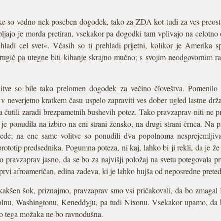
 so vedno nek poseben dogodek, tako za ZDA kot tudi za ves preostali 
jajo je morda pretiran, vsekakor pa dogodki tam vplivajo na celotno o
adi cel svet«. Včasih so ti prehladi prijetni, kolikor je Amerika sp
rugič pa utegne biti kihanje skrajno mučno; s svojim neodgovornim r
litve so bile tako prelomen dogodek za večino človeštva. Pomenil
neverjetno kratkem času uspelo zapraviti ves dober ugled lastne držav
a čutili zaradi brezpametnih bushevih potez. Tako pravzaprav niti ne p
je ponudila na izbiro na eni strani žensko, na drugi strani črnca. Na p
ede; na ene same volitve so ponudili dva popolnoma nesprejemljiva 
prototip predsednika. Pogumna poteza, ni kaj, lahko bi ji rekli, da je ž
lo pravzaprav jasno, da se bo za najvišji položaj na svetu potegovala p
l prvi afroameričan, edina zadeva, ki je lahko hujša od neposredne prete
eč kakšen šok, priznajmo, pravzaprav smo vsi pričakovali, da bo zmaga
olnu, Washingtonu, Keneddyju, pa tudi Nixonu. Vsekakor upamo, da b
o tega možaka ne bo ravnodušna.