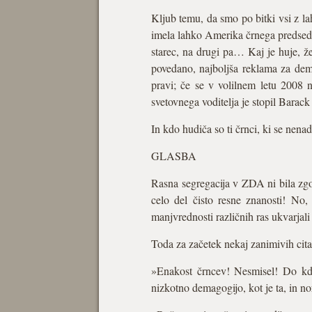
Kljub temu, da smo po bitki vsi z l
imela lahko Amerika črnega predsednik
starec, na drugi pa… Kaj je huje, ž
povedano, najboljša reklama za demo
pravi; če se v volilnem letu 2008 n
svetovnega voditelja je stopil Bara
In kdo hudiča so ti črnci, ki se nenad
GLASBA
Rasna segregacija v ZDA ni bila zgol
celo del čisto resne znanosti! No,
manjvrednosti različnih ras ukvarjali
Toda za začetek nekaj zanimivih citat
»Enakost črncev! Nesmisel! Do kdaj 
nizkotno demagogijo, kot je ta, in n