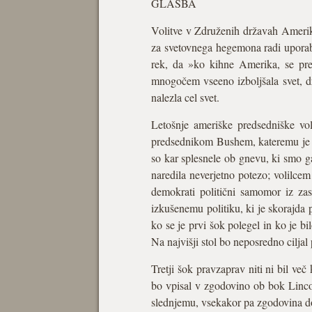
GLASBA
Volitve v Združenih državah Amerike
za svetovnega hegemona radi uporabl
rek, da »ko kihne Amerika, se prehl
mnogočem vseeno izboljšala svet, d
nalezla cel svet.
Letošnje ameriške predsedniške vo
predsednikom Bushem, kateremu je v 
so kar splesnele ob gnevu, ki smo g
naredila neverjetno potezo; volilcem 
demokrati politični samomor iz zas
izkušenemu politiku, ki je skorajda 
ko se je prvi šok polegel in ko je bi
Na najvišji stol bo neposredno cilja
Tretji šok pravzaprav niti ni bil v
bo vpisal v zgodovino ob bok Linc
slednjemu, vsekakor pa zgodovina d