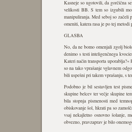
Kasneje so ugotovili, da gorčična seme
velikosti BB. S tem so izgubili mo
manipuliranja. Med seboj so začeli p
omeniti, katera rasa je po tej metod
GLASBA
No, da ne bomo omenjali zgolj biolo
denimo s testi inteligenčnega kvocien
Kateri način transporta uporablja?« P
so na tako vprašanje vglavnem odgova
bili uspešni pri takem vprašanju, s t
Podobno je bil sestavljen test pism
skupine belcev ter večje skupine te
bila stopnja pismenosti med temnop
obiskovanje šol, hkrati pa so zamolč
vsaj nekajletno osnovno šolanje, me
obvezno, pravzaprav je bilo onemog