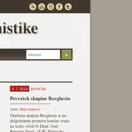
istike
KOTIČEK
9. 7. 2014
Povratek skupine Borghesia
Avtor:
Mitja Stefancic
Glasbena skupina Borghesia se po
dolgoletnem premoru končno vrača
na sceno »God Is Dead. God
Remains Dead« (F.W. Nietzsche,