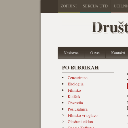
ZOFIJINI
SEKCIJA UTD
UČILN
Društ
Naslovna
O nas
Kontakti
PO RUBRIKAH
Cenzurirano
Ekologija
Filmsko
Kotiček
Obvestila
Poslušalnica
Filmsko vrtoglavo
Glasbeni ciklon
Oddaja Zofijinih