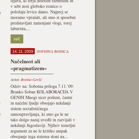
izjava, ki terja določen razmislek in
v sebi nosi globoko resnico o
položaju levice danes. Najprej se
e
moramo vprašati, ali smo si sposobni
predstavljati zamenjani vlogi, torej
laburista,...
več
ZOFIJINA BODICA
14. 11. 2009
Načelnost ali
»pragmatizem«
Avtor:
Branko Gerlič
Odziv na: Sobotna priloga 7.11.’09:
Branko Soban KOLABORACIJA V
GENIH Mnogi sicer pošteni, častni
r
in načelni ljudje obsojajo nekdanji
sistem socialističnega
e
samoupravljanja, ki smo ga še ne
tako dolgo nazaj uvedli in razvijali v
.
nekdanji Jugoslaviji. Njihov temeljni
argument za ne le kritiko ampak
obsojanje tega sistema sloni na...