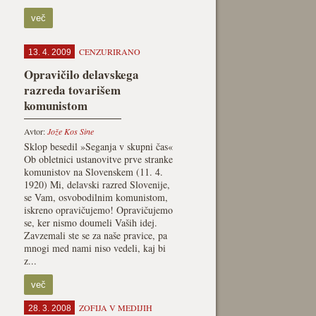
več
CENZURIRANO
13. 4. 2009
Opravičilo delavskega
razreda tovarišem
komunistom
Avtor:
Jože Kos Sine
Sklop besedil »Seganja v skupni čas«
Ob obletnici ustanovitve prve stranke
komunistov na Slovenskem (11. 4.
1920) Mi, delavski razred Slovenije,
se Vam, osvobodilnim komunistom,
iskreno opravičujemo! Opravičujemo
se, ker nismo doumeli Vaših idej.
Zavzemali ste se za naše pravice, pa
mnogi med nami niso vedeli, kaj bi
z...
več
ZOFIJA V MEDIJIH
28. 3. 2008