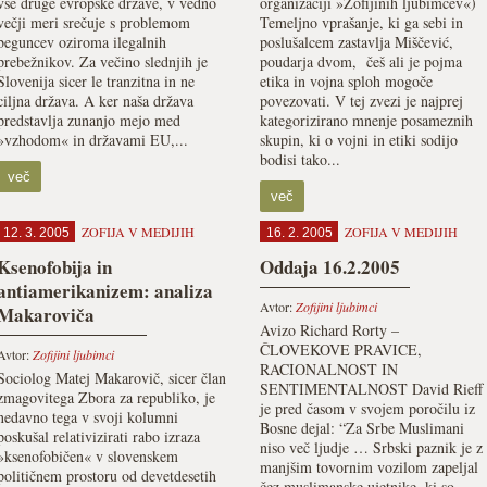
vse druge evropske države, v vedno
organizaciji »Zofijinih ljubimcev«)
večji meri srečuje s problemom
Temeljno vprašanje, ki ga sebi in
beguncev oziroma ilegalnih
poslušalcem zastavlja Miščević,
prebežnikov. Za večino slednjih je
poudarja dvom, češ ali je pojma
Slovenija sicer le tranzitna in ne
etika in vojna sploh mogoče
ciljna država. A ker naša država
povezovati. V tej zvezi je najprej
predstavlja zunanjo mejo med
kategorizirano mnenje posameznih
»vzhodom« in državami EU,...
skupin, ki o vojni in etiki sodijo
bodisi tako...
več
več
ZOFIJA V MEDIJIH
ZOFIJA V MEDIJIH
12. 3. 2005
16. 2. 2005
Ksenofobija in
Oddaja 16.2.2005
antiamerikanizem: analiza
Avtor:
Zofijini ljubimci
Makaroviča
Avizo Richard Rorty –
ČLOVEKOVE PRAVICE,
Avtor:
Zofijini ljubimci
RACIONALNOST IN
Sociolog Matej Makarovič, sicer član
SENTIMENTALNOST David Rieff
zmagovitega Zbora za republiko, je
je pred časom v svojem poročilu iz
nedavno tega v svoji kolumni
Bosne dejal: “Za Srbe Muslimani
poskušal relativizirati rabo izraza
niso več ljudje … Srbski paznik je z
»ksenofobičen« v slovenskem
manjšim tovornim vozilom zapeljal
političnem prostoru od devetdesetih
čez muslimanske ujetnike, ki so