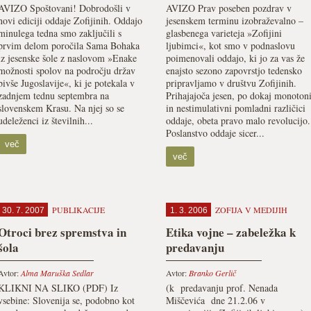
AVIZO Spoštovani! Dobrodošli v
AVIZO Prav poseben pozdrav v
novi ediciji oddaje Zofijinih. Oddajo
jesenskem terminu izobraževalno –
minulega tedna smo zaključili s
glasbenega varieteja »Zofijini
prvim delom poročila Sama Bohaka
ljubimci«, kot smo v podnaslovu
iz jesenske šole z naslovom »Enake
poimenovali oddajo, ki jo za vas že
možnosti spolov na področju držav
enajsto sezono zapovrstjo tedensko
bivše Jugoslavije«, ki je potekala v
pripravljamo v društvu Zofijinih.
zadnjem tednu septembra na
Prihajajoča jesen, po dokaj monoton
slovenskem Krasu. Na njej so se
in nestimulativni pomladni različici
udeleženci iz številnih...
oddaje, obeta pravo malo revolucijo.
Poslanstvo oddaje sicer...
več
več
PUBLIKACIJE
ZOFIJA V MEDIJIH
30. 7. 2007
1. 3. 2006
Otroci brez spremstva in
Etika vojne – zabeležka k
šola
predavanju
Avtor:
Alma Maruška Sedlar
Avtor:
Branko Gerlič
KLIKNI NA SLIKO (PDF) Iz
(k predavanju prof. Nenada
vsebine: Slovenija se, podobno kot
Miščevića dne 21.2.06 v