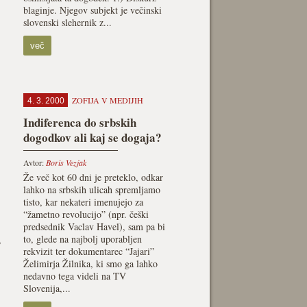
blaginje. Njegov subjekt je večinski
slovenski slehernik z...
več
ZOFIJA V MEDIJIH
4. 3. 2000
Indiferenca do srbskih
dogodkov ali kaj se dogaja?
Avtor:
Boris Vezjak
Že več kot 60 dni je preteklo, odkar
lahko na srbskih ulicah spremljamo
tisto, kar nekateri imenujejo za
“žametno revolucijo” (npr. češki
predsednik Vaclav Havel), sam pa bi
to, glede na najbolj uporabljen
,
rekvizit ter dokumentarec “Jajari”
Želimirja Žilnika, ki smo ga lahko
nedavno tega videli na TV
Slovenija,...