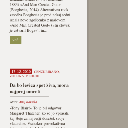
1883) »And Man Created God«
(Borghesia, 2014) Alternativna rock
zasedba Borghesia je pred nekaj tedni
izdala novo zgoščenko z naslovom
»And Man Created God« (»In človek
je ustvaril Boga«), in...
več
CENZURIRANO
,
17. 12. 2010
ZOFIJA V MEDIJIH
Da bo levica spet živa, mora
najprej umreti
Avtor:
Anej Korsika
»Tony Blair!« To je bil odgovor
Margaret Thatcher, ko so jo vprašali,
kaj šteje za največji dosežek svoje
vladavine. Vsekakor provokativna