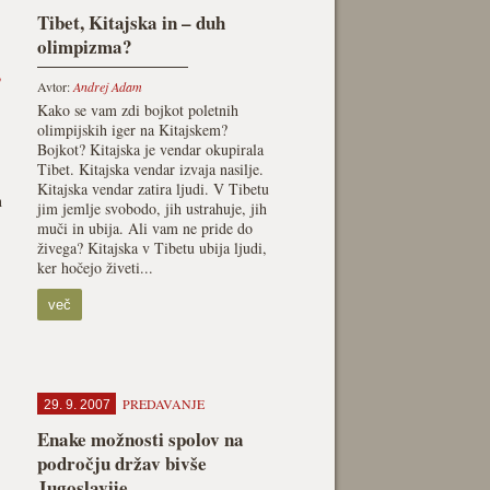
Tibet, Kitajska in – duh
olimpizma?
b
Avtor:
Andrej Adam
Kako se vam zdi bojkot poletnih
olimpijskih iger na Kitajskem?
Bojkot? Kitajska je vendar okupirala
Tibet. Kitajska vendar izvaja nasilje.
Kitajska vendar zatira ljudi. V Tibetu
h
jim jemlje svobodo, jih ustrahuje, jih
muči in ubija. Ali vam ne pride do
živega? Kitajska v Tibetu ubija ljudi,
ker hočejo živeti...
več
PREDAVANJE
29. 9. 2007
Enake možnosti spolov na
področju držav bivše
Jugoslavije