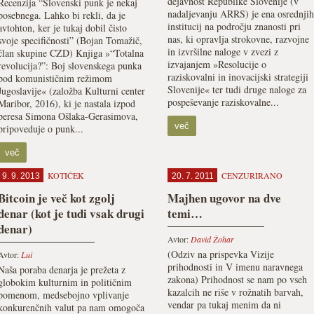
dejavnost Republike Slovenije (v
Recenzija “Slovenski punk je nekaj
nadaljevanju ARRS) je ena osrednjih
posebnega. Lahko bi rekli, da je
institucij na področju znanosti pri
avtohton, ker je tukaj dobil čisto
nas, ki opravlja strokovne, razvojne
svoje specifičnosti” (Bojan Tomažič,
in izvršilne naloge v zvezi z
član skupine CZD) Knjiga »“Totalna
izvajanjem »Resolucije o
revolucija?”: Boj slovenskega punka
raziskovalni in inovacijski strategiji
pod komunističnim režimom
Slovenije« ter tudi druge naloge za
Jugoslavije« (založba Kulturni center
pospeševanje raziskovalne...
Maribor, 2016), ki je nastala izpod
peresa Simona Ošlaka-Gerasimova,
več
pripoveduje o punk...
več
KOTIČEK
CENZURIRANO
9. 9. 2013
20. 7. 2011
Bitcoin je več kot zgolj
Majhen ugovor na dve
denar (kot je tudi vsak drugi
temi…
denar)
Avtor:
David Žohar
(Odziv na prispevka Vizije
Avtor:
Lui
prihodnosti in V imenu naravnega
Naša poraba denarja je prežeta z
zakona) Prihodnost se nam po vseh
globokim kulturnim in političnim
kazalcih ne riše v rožnatih barvah,
pomenom, medsebojno vplivanje
vendar pa tukaj menim da ni
konkurenčnih valut pa nam omogoča