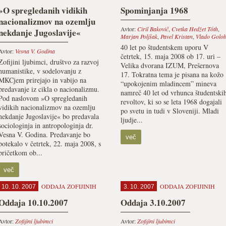
»O spregledanih vidikih
Spominjanja 1968
nacionalizmov na ozemlju
Avtor:
Ciril Bakovič
,
Cvetka Hedžet Tóth
,
nekdanje Jugoslavije«
Marjan Poljšak
,
Pavel Kristan
,
Vlado Golo
40 let po študentskem uporu V
Avtor:
Vesna V. Godina
četrtek, 15. maja 2008 ob 17. uri –
Zofijini ljubimci, društvo za razvoj
Velika dvorana IZUM, Prešernova
humanistike, v sodelovanju z
17. Tokratna tema je pisana na kožo
MKCjem prirejajo in vabijo na
“upokojenim mladincem” mineva
predavanje iz cikla o nacionalizmu.
namreč 40 let od vrhunca študentski
Pod naslovom »O spregledanih
revoltov, ki so se leta 1968 dogajali
vidikih nacionalizmov na ozemlju
po svetu in tudi v Sloveniji. Mladi
nekdanje Jugoslavije« bo predavala
ljudje...
sociologinja in antropologinja dr.
Vesna V. Godina. Predavanje bo
več
potekalo v četrtek, 22. maja 2008, s
pričetkom ob...
več
ODDAJA ZOFIJINIH
ODDAJA ZOFIJINIH
10. 10. 2007
3. 10. 2007
Oddaja 10.10.2007
Oddaja 3.10.2007
Avtor:
Zofijini ljubimci
Avtor:
Zofijini ljubimci