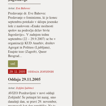
Avtor:
Eva Bahovec
Predavanje dr. Eve Bahovec
Predavanje o feminizmu, ki je konec
septembra potekalo v sklopu jesenske
šole z naslovom »Enake možnosti
spolov na področju držav bivše
i
Jugoslavije«. V zadnjem tednu
septembra (22 – 29.9.2007) se bo v
organizaciji KUD Anarhiv, društev
Agregat in Polituss (Ljubljana),
Enajste teze (Zagreb), Queer
Beograd...
več
ODDAJA ZOFIJINIH
29. 11. 2005
Oddaja 29.11.2005
Avtor:
Zofijini ljubimci
AVIZO Pozdravljeni v novi oddaji
Zofijinih! Še petnajst let nazaj, smo
današnji dan, se pravi 29. november,
praznovali kot dan republike. Na ta