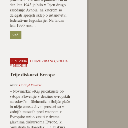
dan leta 1943 je bilo v Jajcu drugo
zasedanje Avnoja, na katerem so
delegati sprejeli sklep o ustanovitvi
federativne Jugoslavije. Na ta dan
leta 1990 smo...
več
CENZURIRANO
,
ZOFIJA
3. 5. 2004
V MEDIJIH
Trije diskurzi Evrope
Avtor:
Gorazd Kovačič
– Novinarka: »Kaj pričakujete ob
vstopu Slovenije v družino evropskih
narodov?« – Slehernik: »Boljše plače
in nižje cene.« Javni prostori so v
zadnjih mesecih pred vstopom v
Evropsko unijo zasuti z dvema
glavnima diskurzoma Evrope, ki
osmišljata ta dogodek. 1.) Diskurz