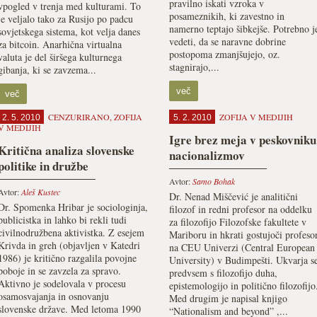
pravilno iskati vzroka v
vpogled v trenja med kulturami. To
posameznikih, ki zavestno in
je veljalo tako za Rusijo po padcu
namerno teptajo šibkejše. Potrebno j
sovjetskega sistema, kot velja danes
vedeti, da se naravne dobrine
za bitcoin. Anarhična virtualna
postopoma zmanjšujejo, oz.
valuta je del širšega kulturnega
stagnirajo,...
gibanja, ki se zavzema...
več
več
CENZURIRANO
,
ZOFIJA
ZOFIJA V MEDIJIH
2. 5. 2010
5. 2. 2010
V MEDIJIH
Igre brez meja v peskovniku
Kritična analiza slovenske
nacionalizmov
politike in družbe
Avtor:
Samo Bohak
Avtor:
Aleš Kustec
Dr. Nenad Miščević je analitični
Dr. Spomenka Hribar je sociologinja,
filozof in redni profesor na oddelku
publicistka in lahko bi rekli tudi
za filozofijo Filozofske fakultete v
civilnodružbena aktivistka. Z esejem
Mariboru in hkrati gostujoči profeso
Krivda in greh (objavljen v Katedri
na CEU Univerzi (Central European
1986) je kritično razgalila povojne
University) v Budimpešti. Ukvarja s
poboje in se zavzela za spravo.
predvsem s filozofijo duha,
Aktivno je sodelovala v procesu
epistemologijo in politično filozofijo
osamosvajanja in osnovanju
Med drugim je napisal knjigo
slovenske države. Med letoma 1990
“Nationalism and beyond” ,...