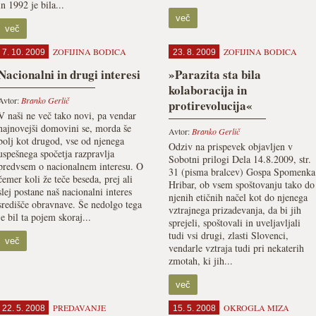
in 1992 je bila...
več
več
ZOFIJINA BODICA
ZOFIJINA BODICA
7. 10. 2009
23. 8. 2009
Nacionalni in drugi interesi
»Parazita sta bila
kolaboracija in
Avtor:
Branko Gerlič
protirevolucija«
V naši ne več tako novi, pa vendar
najnovejši domovini se, morda še
Avtor:
Branko Gerlič
bolj kot drugod, vse od njenega
Odziv na prispevek objavljen v
uspešnega spočetja razpravlja
Sobotni prilogi Dela 14.8.2009, str.
predvsem o nacionalnem interesu. O
31 (pisma bralcev) Gospa Spomenka
čemer koli že teče beseda, prej ali
Hribar, ob vsem spoštovanju tako do
slej postane naš nacionalni interes
njenih etičnih načel kot do njenega
središče obravnave. Še nedolgo tega
vztrajnega prizadevanja, da bi jih
je bil ta pojem skoraj...
sprejeli, spoštovali in uveljavljali
tudi vsi drugi, zlasti Slovenci,
več
vendarle vztraja tudi pri nekaterih
zmotah, ki jih...
več
PREDAVANJE
OKROGLA MIZA
22. 5. 2008
15. 5. 2008