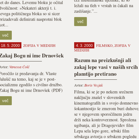
let do danes. Levemu bloku je očital
ležali na tleh v vrstah in čakali na
dvoličnost: »Nekateri akterji t. i.
zaslišanje.”...
levega političnega bloka so si sicer
prizadevali definirati nasprotni blok
več
kot...
več
ZOFIJA V MEDIJIH
FILMSKO
,
ZOFIJA V
18. 5. 2000
4. 3. 2000
MEDIJIH
Zakaj Bogu ni ime Drnovšek
Razum na preizkušnji ali
zakaj lepe vasi v naših srcih
Avtor:
Vanessa Čokl
plamtijo pretirano
Poročilo iz predavanja dr. Vlaste
Jalušič na temo, kaj se je v post-
socializmu zgodilo s civilno družbo.
Avtor:
Boris Vezjak
Zakaj Bogu ni ime Drnovšek (PDF)
Filma, ki se je po nekem srečnem
naključju znašel v slovenskih
več
kinematografih in s svojo domnevno
šokantnostjo še zmerom buri duhove
se v njegovem sporočilnem jedru
drži neka kontroverznost. Sprožena
ugibanja, ali je Dragojeviđev film
Lepa sela lepo gore, srbski film
srbskega avtorja o srbskem pogledu