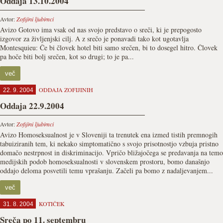
Oddaja 13.10.2004
Avtor:
Zofijini ljubimci
Avizo Gotovo ima vsak od nas svojo predstavo o sreči, ki je prepogosto
izgovor za življenjski cilj. A z srečo je ponavadi tako kot ugotavlja
Montesquieu: Če bi človek hotel biti samo srečen, bi to dosegel hitro. Človek
pa hoče biti bolj srečen, kot so drugi; to je pa...
več
ODDAJA ZOFIJINIH
22. 9. 2004
Oddaja 22.9.2004
Avtor:
Zofijini ljubimci
Avizo Homoseksualnost je v Sloveniji ta trenutek ena izmed tistih premnogih
tabuiziranih tem, ki nekako simptomatično s svojo prisotnostjo vzbuja pristno
domačo nestrpnost in diskriminacijo. Vpričo bližajočega se predavanja na temo
medijskih podob homoseksualnosti v slovenskem prostoru, bomo današnjo
oddajo deloma posvetili temu vprašanju. Začeli pa bomo z nadaljevanjem...
več
KOTIČEK
31. 8. 2004
Sreča po 11. septembru