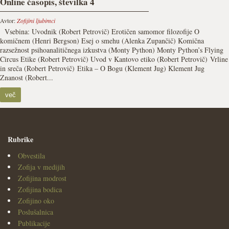
Online časopis, številka 4
Avtor:
Zofijini ljubimci
Vsebina: Uvodnik (Robert Petrovič) Erotičen samomor filozofije O
komičnem (Henri Bergson) Esej o smehu (Alenka Zupančič) Komična
razsežnost psihoanalitičnega izkustva (Monty Python) Monty Python’s Flying
Circus Etike (Robert Petrovič) Uvod v Kantovo etiko (Robert Petrovič) Vrline
in sreča (Robert Petrovič) Etika – O Bogu (Klement Jug) Klement Jug
Znanost (Robert...
več
Rubrike
Obvestila
Zofija v medijih
Zofijina modrost
Zofijina bodica
Zofijino oko
Poslušalnica
Publikacije