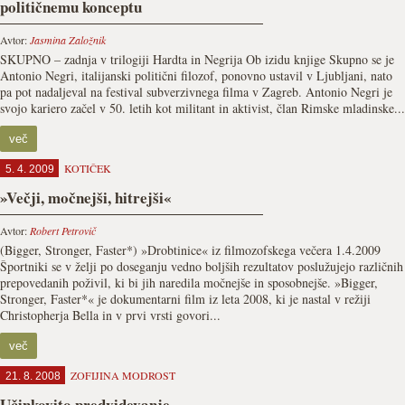
političnemu konceptu
Avtor:
Jasmina Založnik
SKUPNO – zadnja v trilogiji Hardta in Negrija Ob izidu knjige Skupno se je
Antonio Negri, italijanski politični filozof, ponovno ustavil v Ljubljani, nato
pa pot nadaljeval na festival subverzivnega filma v Zagreb. Antonio Negri je
svojo kariero začel v 50. letih kot militant in aktivist, član Rimske mladinske...
več
KOTIČEK
5. 4. 2009
»Večji, močnejši, hitrejši«
Avtor:
Robert Petrovič
(Bigger, Stronger, Faster*) »Drobtinice« iz filmozofskega večera 1.4.2009
Športniki se v želji po doseganju vedno boljših rezultatov poslužujejo različnih
prepovedanih poživil, ki bi jih naredila močnejše in sposobnejše. »Bigger,
Stronger, Faster*« je dokumentarni film iz leta 2008, ki je nastal v režiji
Christopherja Bella in v prvi vrsti govori...
več
ZOFIJINA MODROST
21. 8. 2008
Učinkovito predvidevanje