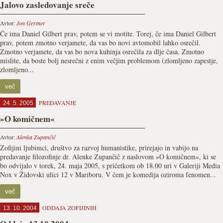
Jalovo zasledovanje sreče
Avtor:
Jon Gertner
Če ima Daniel Gilbert prav, potem se vi motite. Torej, če ima Daniel Gilbert
prav, potem zmotno verjamete, da vas bo novi avtomobil lahko osrečil.
Zmotno verjamete, da vas bo nova kuhinja osrečila za dlje časa. Zmotno
mislite, da boste bolj nesrečni z enim večjim problemom (zlomljeno zapestje,
zlomljeno...
več
PREDAVANJE
24. 5. 2005
»O komičnem«
Avtor:
Alenka Zupančič
Zofijini ljubimci, društvo za razvoj humanistike, prirejajo in vabijo na
predavanje filozofinje dr. Alenke Zupančič z naslovom »O komičnem«, ki se
bo odvijalo v torek, 24. maja 2005, s pričetkom ob 18.00 uri v Galeriji Media
Nox v Židovski ulici 12 v Mariboru. V čem je komedija oziroma fenomen...
več
ODDAJA ZOFIJINIH
13. 10. 2004