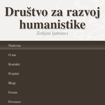
Društvo za razvoj
humanistike
Zofijini ljubimci
Naslovna
O nas
Kontakti
Projekti
Blogi
Forum
Povezave