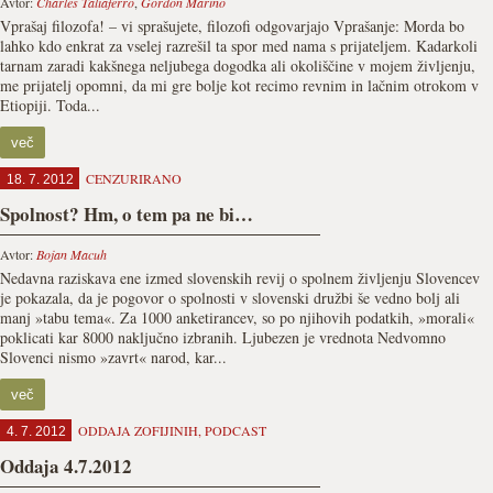
Avtor:
Charles Taliaferro
,
Gordon Marino
Vprašaj filozofa! – vi sprašujete, filozofi odgovarjajo Vprašanje: Morda bo
lahko kdo enkrat za vselej razrešil ta spor med nama s prijateljem. Kadarkoli
tarnam zaradi kakšnega neljubega dogodka ali okoliščine v mojem življenju,
me prijatelj opomni, da mi gre bolje kot recimo revnim in lačnim otrokom v
Etiopiji. Toda...
več
CENZURIRANO
18. 7. 2012
Spolnost? Hm, o tem pa ne bi…
Avtor:
Bojan Macuh
Nedavna raziskava ene izmed slovenskih revij o spolnem življenju Slovencev
je pokazala, da je pogovor o spolnosti v slovenski družbi še vedno bolj ali
manj »tabu tema«. Za 1000 anketirancev, so po njihovih podatkih, »morali«
poklicati kar 8000 naključno izbranih. Ljubezen je vrednota Nedvomno
Slovenci nismo »zavrt« narod, kar...
več
ODDAJA ZOFIJINIH
,
PODCAST
4. 7. 2012
Oddaja 4.7.2012