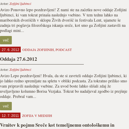
Avtor:
Zofijini ljubimci
Avizo Ponovno lepo pozdravljeni! Z nami ste na začetku nove oddaje Zofijini
ljubimci, ki vam tokrat prinaša naslednjo vsebino. V tem tednu lahko na
mariborskih dvoriščih v sklopu Živih dvorišč in festivala Lent, ujamete še
zadnja tri poglavja filozofskega iskanja sreče, kot smo ga Zofijini zastavili na
podlagi mini...
več
ODDAJA ZOFIJINIH
,
PODCAST
27. 6. 2012
Oddaja 27.6.2012
Avtor:
Zofijini ljubimci
Avizo Lepo pozdravljeni! Hvala, da ste si zavrteli oddajo Zofijini ljubimci, ki
jo lahko redno spremljate na spletu v obliki podcasta. Za tokratno priliko smo
vam pripravili naslednje vsebine. Za uvod boste lahko slišali zdaj že
uveljavljeno kolumno Borisa Vezjaka. Tokrat bo nadaljeval zgodbo iz prejšnje
oddaje. Prebral vam...
več
ZOFIJA V MEDIJIH
12. 7. 2011
Vrnitev k pojmu Sreče kot temeljnemu ontološkemu in