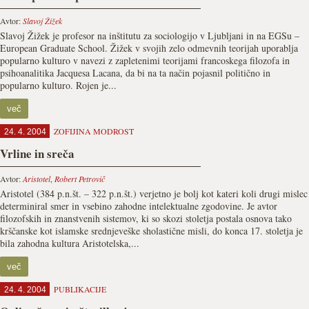
Avtor:
Slavoj Žižek
Slavoj Žižek je profesor na inštitutu za sociologijo v Ljubljani in na EGSu –
European Graduate School. Žižek v svojih zelo odmevnih teorijah uporablja
popularno kulturo v navezi z zapletenimi teorijami francoskega filozofa in
psihoanalitika Jacquesa Lacana, da bi na ta način pojasnil politično in
popularno kulturo. Rojen je...
več
ZOFIJINA MODROST
24. 4. 2004
Vrline in sreča
Avtor:
Aristotel
,
Robert Petrovič
Aristotel (384 p.n.št. – 322 p.n.št.) verjetno je bolj kot kateri koli drugi mislec
determiniral smer in vsebino zahodne intelektualne zgodovine. Je avtor
filozofskih in znanstvenih sistemov, ki so skozi stoletja postala osnova tako
krščanske kot islamske srednjeveške sholastične misli, do konca 17. stoletja je
bila zahodna kultura Aristotelska,...
več
PUBLIKACIJE
24. 4. 2004