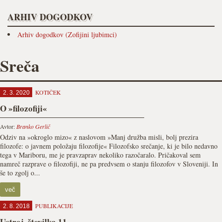
ARHIV DOGODKOV
Arhiv dogodkov (Zofijini ljubimci)
Sreča
KOTIČEK
2. 3. 2020
O »filozofiji«
Avtor:
Branko Gerlič
Odziv na »okroglo mizo« z naslovom »Manj družba misli, bolj prezira
filozofe: o javnem položaju filozofije« Filozofsko srečanje, ki je bilo nedavno
tega v Mariboru, me je pravzaprav nekoliko razočaralo. Pričakoval sem
namreč razprave o filozofiji, ne pa predvsem o stanju filozofov v Sloveniji. In
še to zgolj o...
več
PUBLIKACIJE
2. 8. 2018
Ustroj, številka 11