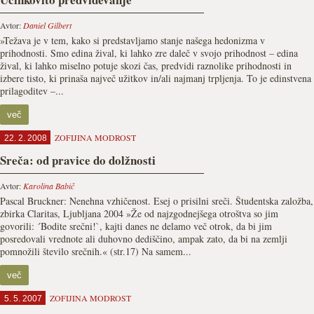
Avtor:
Daniel Gilbert
»Težava je v tem, kako si predstavljamo stanje našega hedonizma v
prihodnosti. Smo edina žival, ki lahko zre daleč v svojo prihodnost – edina
žival, ki lahko miselno potuje skozi čas, predvidi raznolike prihodnosti in
izbere tisto, ki prinaša največ užitkov in/ali najmanj trpljenja. To je edinstvena
prilagoditev –...
več
ZOFIJINA MODROST
22. 2. 2008
Sreča: od pravice do dolžnosti
Avtor:
Karolina Babič
Pascal Bruckner: Nenehna vzhičenost. Esej o prisilni sreči. Študentska založba,
zbirka Claritas, Ljubljana 2004 »Že od najzgodnejšega otroštva so jim
govorili: ´Bodite srečni!`, kajti danes ne delamo več otrok, da bi jim
posredovali vrednote ali duhovno dediščino, ampak zato, da bi na zemlji
pomnožili število srečnih.« (str.17) Na samem...
več
ZOFIJINA MODROST
5. 5. 2007