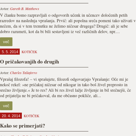
Avtor:
Gareth B. Matthews
V članku bomo razpravljali o odgovorih učenk in učencev določenih petih
razredov na naslednja vprašanja. Prvič: ali popolna sreča pomeni tako uživati v
nečem, da si v tem trenutku ne želimo ničesar drugega? Drugič: ali je sebe
dobro razumeti, kot da bi bili sestavljeni iz več različnih delov, npr....
več
KOTIČEK
5. 5. 2014
O pričakovanjih do drugih
Avtor:
Charles Taliaferro
Vprašaj filozofa! – vi sprašujete, filozofi odgovarjajo Vprašanje: Oče mi je
nekoč rekel: »ne pričakuj ničesar od nikogar in tako boš živel preprosto in
srečno življenje.« Je to res? Ali bi res živel lažje življenje in bil srečnejši, če
od prijatelja ne bi pričakoval, da me občasno pokliče, ali...
več
KOTIČEK
20. 4. 2014
Kako se primerjati?