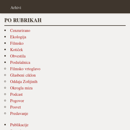
Arhivi
PO RUBRIKAH
Cenzurirano
Ekologija
Filmsko
Kotiček
Obvestila
Poslušalnica
Filmsko vrtoglavo
Glasbeni ciklon
Oddaja Zofijinih
Okrogla miza
Podcast
Pogovor
Posvet
Predavanje
Publikacije