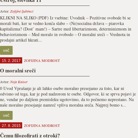
Avtor:
Zofijini ljubimci
KLIKNI NA SLIKO (PDF) Iz vsebine: Uvodnik – Pozitivne svobode bi se
morali bati, ker se vedno konča slabo – (Ne)socialna država – piarovka
kapitalizma? (Dost’ mam!) – Sartre med libertarizmom, determinizmom in
behaviorizmom – Med moralo in svobodo – O moralni sreči – Vrednota in
prodajni artikel hkrati...
več
ZOFIJINA MODROST
15. 2. 2017
O moralni sreči
Avtor:
Neja Kaiser
0 Uvod Vprašanje je ali lahko osebo moralno presojamo za tisto, kar ni
odvisno od tega, kar je pod nadzorom te osebe. Odgovor, ki se sprva pojavi je
ne, vendar po daljšem premisleku ugotovimo, da to počnemo neprestano. Na
naše moralno presojanje namreč vpliva moralna sreča. Najprej bomo s...
več
ZOFIJINA MODROST
27. 8. 2015
Čemu filozofirati z otroki?