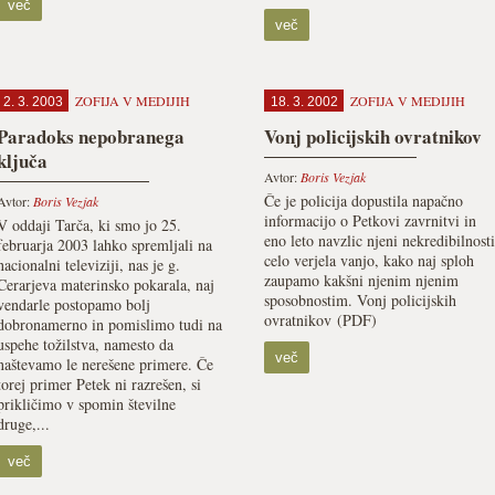
več
več
ZOFIJA V MEDIJIH
ZOFIJA V MEDIJIH
2. 3. 2003
18. 3. 2002
Paradoks nepobranega
Vonj policijskih ovratnikov
ključa
Avtor:
Boris Vezjak
Če je policija dopustila napačno
Avtor:
Boris Vezjak
informacijo o Petkovi zavrnitvi in
V oddaji Tarča, ki smo jo 25.
eno leto navzlic njeni nekredibilnosti
februarja 2003 lahko spremljali na
celo verjela vanjo, kako naj sploh
nacionalni televiziji, nas je g.
zaupamo kakšni njenim njenim
Cerarjeva materinsko pokarala, naj
sposobnostim. Vonj policijskih
vendarle postopamo bolj
ovratnikov (PDF)
dobronamerno in pomislimo tudi na
uspehe tožilstva, namesto da
več
naštevamo le nerešene primere. Če
torej primer Petek ni razrešen, si
prikličimo v spomin številne
druge,...
več