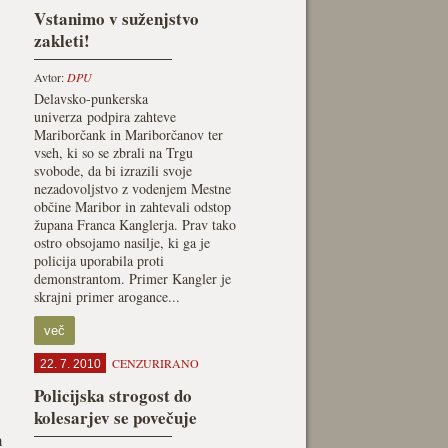
Vstanimo v suženjstvo
zakleti!
Avtor:
DPU
Delavsko-punkerska
univerza podpira zahteve
Mariborčank in Mariborčanov ter
vseh, ki so se zbrali na Trgu
svobode, da bi izrazili svoje
nezadovoljstvo z vodenjem Mestne
občine Maribor in zahtevali odstop
župana Franca Kanglerja. Prav tako
ostro obsojamo nasilje, ki ga je
policija uporabila proti
demonstrantom. Primer Kangler je
skrajni primer arogance...
več
CENZURIRANO
22. 7. 2010
Policijska strogost do
kolesarjev se povečuje
h