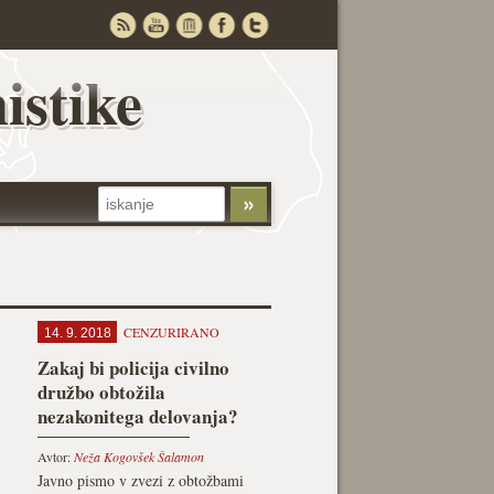
istike
CENZURIRANO
14. 9. 2018
Zakaj bi policija civilno
družbo obtožila
nezakonitega delovanja?
Avtor:
Neža Kogovšek Šalamon
Javno pismo v zvezi z obtožbami