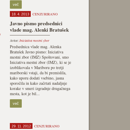
več
CENZURIRANO
18. 4. 2013
Javno pismo predsednici
vlade mag. Alenki Bratušek
h
Avtor:
Iniciativa mestni zbor
Predsednica vlade mag. Alenka
Bratušek Javno pismo: Iniciativa
mestni zbor (IMZ) Spoštovani, smo
Iniciativa mestni zbor (IMZ), ki se je
izoblikovala v Mariboru po tretji
mariborski vstaji, da bi premislila,
kako uporu dodati vsebino, jasna
sporočila in kako začrtati nadaljnje
korake v smeri izgradnje drugačnega
mesta, kot je bil...
več
CENZURIRANO
29. 11. 2012