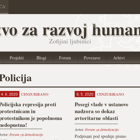
ICA
vo za razvoj human
Zofijini ljubimci
Projekti
Blogi
Forum
Povezave
Arhivi
Policija
CENZURIRANO
CENZURIRANO
4. 6. 2020
8. 5. 2020
Policijska represija proti
Posegi vlade v ustanove
protestnicam in
nadzora so dokaz
protestnikom je popolnoma
avtoritarne oblasti
nedopustna!
Avtor:
Forum za demokracijo
Avtor:
Forum za demokracijo
Podpisani pod spodnje pismo