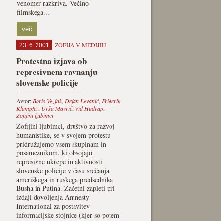
venomer razkriva. Večino
filmskega...
več
ZOFIJA V MEDIJIH
23. 6. 2001
Protestna izjava ob
represivnem ravnanju
slovenske policije
Avtor:
Boris Vezjak
,
Dejan Levanič
,
Friderik
Klampfer
,
Urša Mavrič
,
Vid Hudrap
,
Zofijini ljubimci
Zofijini ljubimci, društvo za razvoj
humanistike, se v svojem protestu
pridružujemo vsem skupinam in
posameznikom, ki obsojajo
represivne ukrepe in aktivnosti
slovenske policije v času srečanja
ameriškega in ruskega predsednika
Busha in Putina. Začetni zapleti pri
izdaji dovoljenja Amnesty
International za postavitev
informacijske stojnice (kjer so potem