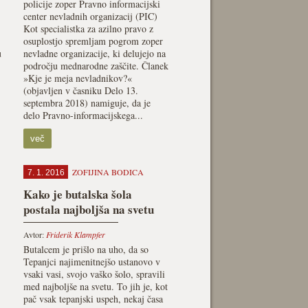
policije zoper Pravno informacijski
center nevladnih organizacij (PIC)
Kot specialistka za azilno pravo z
osuplostjo spremljam pogrom zoper
u
nevladne organizacije, ki delujejo na
področju mednarodne zaščite. Članek
»Kje je meja nevladnikov?«
(objavljen v časniku Delo 13.
septembra 2018) namiguje, da je
delo Pravno-informacijskega...
več
ZOFIJINA BODICA
7. 1. 2016
Kako je butalska šola
postala najboljša na svetu
Avtor:
Friderik Klampfer
Butalcem je prišlo na uho, da so
Tepanjci najimenitnejšo ustanovo v
vsaki vasi, svojo vaško šolo, spravili
med najboljše na svetu. To jih je, kot
pač vsak tepanjski uspeh, nekaj časa