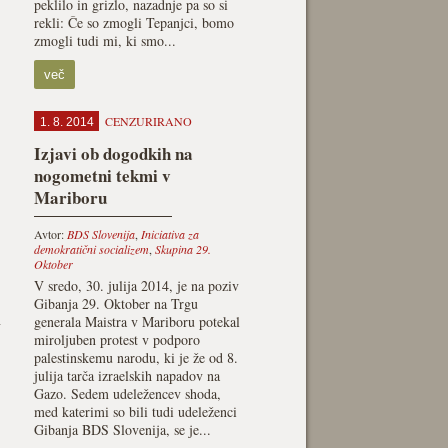
peklilo in grizlo, nazadnje pa so si
rekli: Če so zmogli Tepanjci, bomo
zmogli tudi mi, ki smo...
več
CENZURIRANO
1. 8. 2014
Izjavi ob dogodkih na
nogometni tekmi v
Mariboru
Avtor:
BDS Slovenija
,
Iniciativa za
demokratični socializem
,
Skupina 29.
Oktober
V sredo, 30. julija 2014, je na poziv
Gibanja 29. Oktober na Trgu
n
generala Maistra v Mariboru potekal
miroljuben protest v podporo
palestinskemu narodu, ki je že od 8.
julija tarča izraelskih napadov na
Gazo. Sedem udeležencev shoda,
med katerimi so bili tudi udeleženci
Gibanja BDS Slovenija, se je...