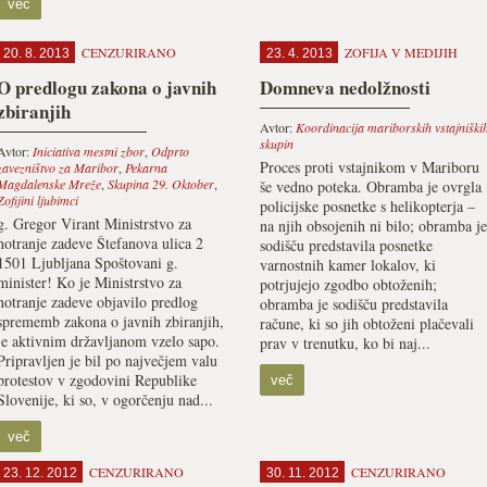
več
CENZURIRANO
ZOFIJA V MEDIJIH
20. 8. 2013
23. 4. 2013
O predlogu zakona o javnih
Domneva nedolžnosti
zbiranjih
Avtor:
Koordinacija mariborskih vstajniški
skupin
Avtor:
Iniciativa mestni zbor
,
Odprto
Proces proti vstajnikom v Mariboru
zavezništvo za Maribor
,
Pekarna
Magdalenske Mreže
,
Skupina 29. Oktober
,
še vedno poteka. Obramba je ovrgla
Zofijini ljubimci
policijske posnetke s helikopterja –
g. Gregor Virant Ministrstvo za
na njih obsojenih ni bilo; obramba je
notranje zadeve Štefanova ulica 2
sodišču predstavila posnetke
1501 Ljubljana Spoštovani g.
varnostnih kamer lokalov, ki
minister! Ko je Ministrstvo za
potrjujejo zgodbo obtoženih;
notranje zadeve objavilo predlog
obramba je sodišču predstavila
sprememb zakona o javnih zbiranjih,
račune, ki so jih obtoženi plačevali
je aktivnim državljanom vzelo sapo.
prav v trenutku, ko bi naj...
Pripravljen je bil po največjem valu
protestov v zgodovini Republike
več
Slovenije, ki so, v ogorčenju nad...
več
CENZURIRANO
CENZURIRANO
23. 12. 2012
30. 11. 2012