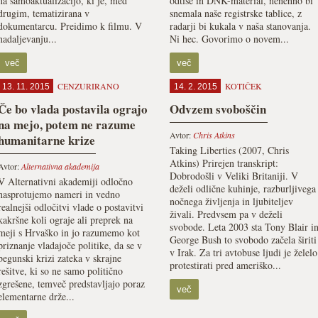
na samoaktualizacijo, ki je, med
odtise in DNK-material, nenehno bi
drugim, tematizirana v
snemala naše registrske tablice, z
dokumentarcu. Preidimo k filmu. V
radarji bi kukala v naša stanovanja.
nadaljevanju...
Ni hec. Govorimo o novem...
več
več
CENZURIRANO
KOTIČEK
13. 11. 2015
14. 2. 2015
Če bo vlada postavila ograjo
Odvzem svoboščin
na mejo, potem ne razume
Avtor:
Chris Atkins
humanitarne krize
Taking Liberties (2007, Chris
Atkins) Prirejen transkript:
Avtor:
Alternativna akademija
Dobrodošli v Veliki Britaniji. V
V Alternativni akademiji odločno
deželi odlične kuhinje, razburljivega
nasprotujemo nameri in vedno
nočnega življenja in ljubiteljev
realnejši odločitvi vlade o postavitvi
živali. Predvsem pa v deželi
kakršne koli ograje ali preprek na
svobode. Leta 2003 sta Tony Blair i
meji s Hrvaško in jo razumemo kot
George Bush to svobodo začela širiti
priznanje vladajoče politike, da se v
v Irak. Za tri avtobuse ljudi je želelo
begunski krizi zateka v skrajne
protestirati pred ameriško...
rešitve, ki so ne samo politično
zgrešene, temveč predstavljajo poraz
več
elementarne drže...