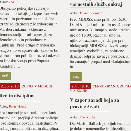
Avtor:
15o
varnostnih služb, onkraj
Obsojamo policijsko represijo,
javnega in privatnega
zahtevamo takojšnjo izpustitev vseh
Avtor:
Militant Beyond
zaprtih in pozivamo na množične
Pred MDDSZ smo prišli ob 15.30.
izraze solidarnosti z Mariborčani in
Da bi še ujeli ministra in uslužbence
Mariborčankami, vključno z
ministrstva, ki imajo v sredo uradne
demonstracijo proti represiji, za
ure ob 16.00. Računali smo na
demokracijo in prihodnost v
njihovo razumevanje, da gre pri
Ljubljani. Pred drugo mariborsko
blokupaciji MDDSZ za izvrševanje
vstajo smo se spraševali, kako se bo
temeljnih svoboščin, za politično
skorumpiran političen razred odzval
dejanje, odprtje javnega prostora, ki
na ljudsko vstajo proti županu
bo zmanjšal prepad med vladajočimi
Kanglerju....
in...
več
več
ZOFIJA V MEDIJIH
CENZURIRANO
,
ZOFIJ
21. 5. 2010
28. 3. 2010
V MEDIJIH
Red in disciplina
V zapor zaradi boja za
pravice živali
Avtor:
Boris Vezjak
Pred meseci je s strani Janeza Janša
Avtor:
Aleš Kustec
nastavljeni prejšnji direktor policije
Jože Romšek povedal naslednje: »V
Dr. Martin Balluch je, kljub temu da
policiji morata biti red in disciplina.
je doktor matematike in filozofije,