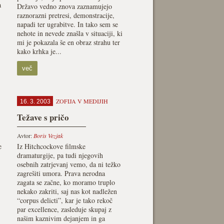
a
Državo vedno znova zaznamujejo
raznorazni pretresi, demonstracije,
napadi ter ugrabitve. In tako sem se
nehote in nevede znašla v situaciji, ki
mi je pokazala še en obraz strahu ter
kako krhka je...
več
ZOFIJA V MEDIJIH
16. 3. 2003
Težave s pričo
Avtor:
Boris Vezjak
e
Iz Hitchcockove filmske
dramaturgije, pa tudi njegovih
osebnih zatrjevanj vemo, da ni težko
zagrešiti umora. Prava nerodna
zagata se začne, ko moramo truplo
nekako zakriti, saj nas kot nadležen
“corpus delicti”, kar je tako rekoč
par excellence, zasleduje skupaj z
našim kaznivim dejanjem in ga