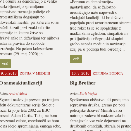
V Forumu za demokracijo z veliko
»Foruma za demokracijo«
zaskrbljenostjo spremljamo
ugotavljamo, da se žalostno
represivno ravnanje policije ob
uresničujejo naše napovedi o
protestniškem dogajanju po
vladajoči koaliciji, ki bo državo
slovenskih mestih, pri katerem so se
popeljala proti avtoritarnemu sistem
začeli kazati prvi znaki odkrite
trde roke: ta se že spogleduje z
represije in katere žrtve so
madžarskim zgledom, simpatizira s
državljanke in državljani ter njihova
priključitvijo višegrajski skupini,
ustavna pravica do svobode
grobo napada medije in novinarje,
izražanja. Na petem kolesarskem
zdaj pa si podreja tudi osrednje...
protestu (29. maj 2020) je...
več
več
ZOFIJA V MEDIJIH
ZOFIJINA BODICA
9. 5. 2018
16. 3. 2016
O samoaktualizaciji
Big Brother
Avtor:
Andrej Adam
Avtor:
Boris Vezjak
Zgornji naslov je prevzet po tretjem
Spoštovano občestvo, ali postajamo
delu dokumentarne serije Stoletje
represivna družba, gremo po poti
jaza, ki jo je leta 2002 za BBC
policijske države? Ministrica za
posnel Adam Curtis. Tukaj ne bom
notranje zadeve bi nadzorovala in
povzemal celote, osredotočil se bom
shranjevala vse vaše dejavnosti na
le na idejo spreminjanja samega sebe,
družbenih omrežjih, zbirala bi prstne