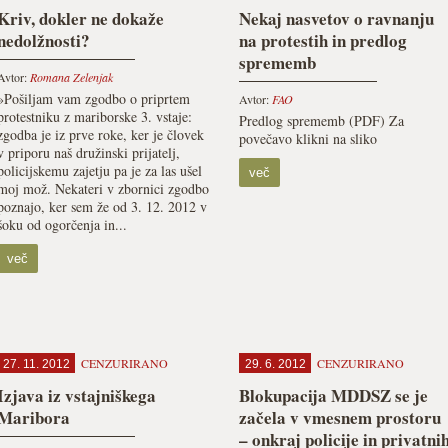
Kriv, dokler ne dokaže
Nekaj nasvetov o ravnanju
nedolžnosti?
na protestih in predlog
sprememb
Avtor:
Romana Zelenjak
»Pošiljam vam zgodbo o priprtem
Avtor:
FAO
protestniku z mariborske 3. vstaje:
Predlog sprememb (PDF) Za
zgodba je iz prve roke, ker je človek
povečavo klikni na sliko
v priporu naš družinski prijatelj,
policijskemu zajetju pa je za las ušel
več
moj mož. Nekateri v zbornici zgodbo
poznajo, ker sem že od 3. 12. 2012 v
šoku od ogorčenja in...
več
CENZURIRANO
CENZURIRANO
27. 11. 2012
29. 6. 2012
Izjava iz vstajniškega
Blokupacija MDDSZ se je
Maribora
začela v vmesnem prostoru
– onkraj policije in privatni