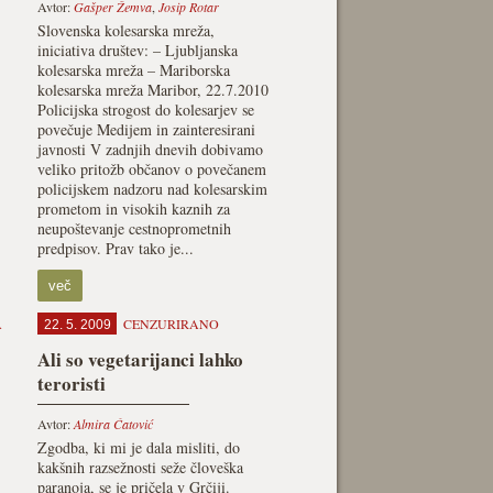
Avtor:
Gašper Žemva
,
Josip Rotar
Slovenska kolesarska mreža,
iniciativa društev: – Ljubljanska
kolesarska mreža – Mariborska
kolesarska mreža Maribor, 22.7.2010
Policijska strogost do kolesarjev se
povečuje Medijem in zainteresirani
javnosti V zadnjih dnevih dobivamo
veliko pritožb občanov o povečanem
policijskem nadzoru nad kolesarskim
prometom in visokih kaznih za
neupoštevanje cestnoprometnih
predpisov. Prav tako je...
več
A
CENZURIRANO
22. 5. 2009
Ali so vegetarijanci lahko
teroristi
Avtor:
Almira Ćatović
Zgodba, ki mi je dala misliti, do
kakšnih razsežnosti seže človeška
paranoja, se je pričela v Grčiji.