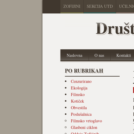
ZOFIJINI
SEKCIJA UTD
UČILN
Društ
Naslovna
O nas
Kontakti
PO RUBRIKAH
Cenzurirano
Ekologija
Filmsko
Kotiček
Obvestila
Poslušalnica
Filmsko vrtoglavo
Glasbeni ciklon
Oddaja Zofijinih