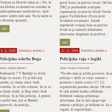
Prostora za filozofe tukaj ni.« No, še
goreč borec za pravice živali. Od let
ena klofuta za domnevno neredne in
2002 je predsednik avstrijske
nedisciplinirane modroslovce, med
organizacije za pravice živali Verein
katere sodim tudi sam. Na ta način se
gegen Tierfabriken (Zveza proti
je Romšek spomnil...
živalskim tovarnam). Zaradi
uspešnosti svojega boja za pravice
več
živali se je zameril določenim
interesnim skupinam in preživel...
več
ZOFIJINA BODICA
ZOFIJINA BODICA
9. 11. 2005
22. 12. 2004
Policijska oskrba Boga
Policijska vaja v logiki
Avtor:
Zofijini ljubimci
Avtor:
Tomaž Grušovnik
Bonbonček 7 V Butaliji so živeli
“Na uho nam je prišla govorica, da j
dolgo in srečno. Če je bilo kaj
policija v skrbi za večjo varnost v
narobe, je vladar rekel: bodi
prometu v petek zvečer (17.12)
svetloba. In so bile reforme. In če so
organizirala posebno akcijo. Ob tem
se ljudje stepli, je Bog rekel: bodi
bi radi podali kratko refleksijo.
policija. In je bila policija. A potem
Dolžnost vsakega poštenega
je prišel dan, kot so Butalci
državljana, kar se tiče njegovega
ugotovili, da policija...
odnosa s policijo, je bržkone ta, da z
organi, ki zagotavljajo...