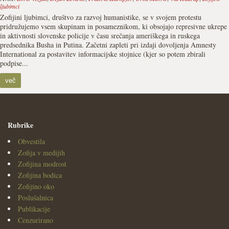
ljubimci
Zofijini ljubimci, društvo za razvoj humanistike, se v svojem protestu
pridružujemo vsem skupinam in posameznikom, ki obsojajo represivne ukrepe
in aktivnosti slovenske policije v času srečanja ameriškega in ruskega
predsednika Busha in Putina. Začetni zapleti pri izdaji dovoljenja Amnesty
International za postavitev informacijske stojnice (kjer so potem zbirali
podpise...
več
Rubrike
Obvestila
Zofija v medijih
Zofijina modrost
Zofijina bodica
Zofijino oko
Poslušalnica
Publikacije
Cenzurirano