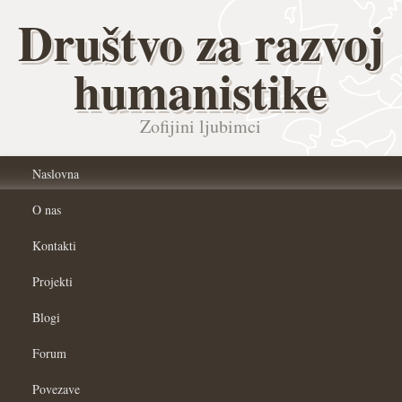
Društvo za razvoj
humanistike
Zofijini ljubimci
Naslovna
O nas
Kontakti
Projekti
Blogi
Forum
Povezave