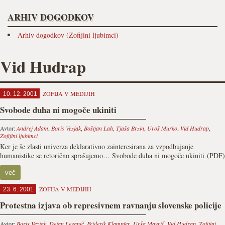
ARHIV DOGODKOV
Arhiv dogodkov (Zofijini ljubimci)
Vid Hudrap
ZOFIJA V MEDIJIH
10. 12. 2001
Svobode duha ni mogoče ukiniti
Avtor:
Andrej Adam
,
Boris Vezjak
,
Boštjan Lah
,
Tjaša Brzin
,
Uroš Murko
,
Vid Hudrap
,
Zofijini ljubimci
Ker je še zlasti univerza deklarativno zainteresirana za vzpodbujanje
humanistike se retorično sprašujemo… Svobode duha ni mogoče ukiniti (PDF)
več
ZOFIJA V MEDIJIH
23. 6. 2001
Protestna izjava ob represivnem ravnanju slovenske policije
Avtor:
Boris Vezjak
,
Dejan Levanič
,
Friderik Klampfer
,
Urša Mavrič
,
Vid Hudrap
,
Zofijini