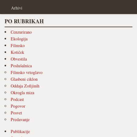
Arhivi
PO RUBRIKAH
Cenzurirano
Ekologija
Filmsko
Kotiček
Obvestila
Poslušalnica
Filmsko vrtoglavo
Glasbeni ciklon
Oddaja Zofijinih
Okrogla miza
Podcast
Pogovor
Posvet
Predavanje
Publikacije