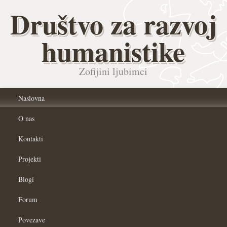
Društvo za razvoj
humanistike
Zofijini ljubimci
Naslovna
O nas
Kontakti
Projekti
Blogi
Forum
Povezave