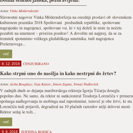
Avtor:
Vinko Möderndorfer
Slavnostni nagovor Vinka Möderndorferja na osrednji proslavi ob slovenskem
kulturnem prazniku 2018 Spoštovani predsednik republike, spoštovane
nagrajenke in nagrajenci, spoštovani vsi, ki v tej deželi še niste in nočete
pozabiti na umetnost – prisrčen pozdrav! A dovolite mi najprej, da se za
trenutek spomnimo velikega gledališkega umetnika, tudi nagrajenca
Prešernovega...
več
CENZURIRANO
8. 12. 2016
Kako strpni smo do nasilja in kako nestrpni do žrtev?
Avtor:
Aicha Boughazi
,
Neja Kaiser
,
Simon Zupan
,
Tomaž Podbevšek
V zadnjih dneh so dejanja mariborskega rektorja Igorja Tičarja dosegla
popolno dno. Ne samo, da rektor ni sankcioniral Teodorja Lorenčiča v primeru
spolnega nadlegovanja in mobinga nad zaposlenimi, temveč je obe žrtvi, ki sta
Lorenčiča tudi prijavili, degradiral na 10 plačnih razredov nižji delovni mesti.
Rektor sedaj še toži...
več
ZOFIJINA BODICA
9. 6. 2016