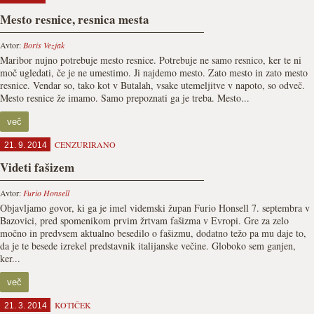
Mesto resnice, resnica mesta
Avtor:
Boris Vezjak
Maribor nujno potrebuje mesto resnice. Potrebuje ne samo resnico, ker te ni
moč ugledati, če je ne umestimo. Ji najdemo mesto. Zato mesto in zato mesto
resnice. Vendar so, tako kot v Butalah, vsake utemeljitve v napoto, so odveč.
Mesto resnice že imamo. Samo prepoznati ga je treba. Mesto...
več
CENZURIRANO
21. 9. 2014
Videti fašizem
Avtor:
Furio Honsell
Objavljamo govor, ki ga je imel videmski župan Furio Honsell 7. septembra v
Bazovici, pred spomenikom prvim žrtvam fašizma v Evropi. Gre za zelo
močno in predvsem aktualno besedilo o fašizmu, dodatno težo pa mu daje to,
da je te besede izrekel predstavnik italijanske večine. Globoko sem ganjen,
ker...
več
KOTIČEK
21. 3. 2014