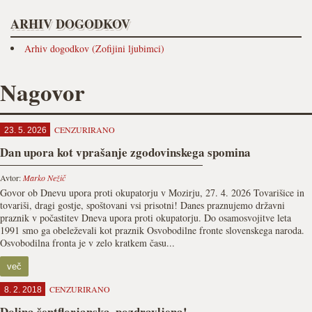
ARHIV DOGODKOV
Arhiv dogodkov (Zofijini ljubimci)
Nagovor
CENZURIRANO
23. 5. 2026
Dan upora kot vprašanje zgodovinskega spomina
Avtor:
Marko Nežič
Govor ob Dnevu upora proti okupatorju v Mozirju, 27. 4. 2026 Tovarišice in
tovariši, dragi gostje, spoštovani vsi prisotni! Danes praznujemo državni
praznik v počastitev Dneva upora proti okupatorju. Do osamosvojitve leta
1991 smo ga obeleževali kot praznik Osvobodilne fronte slovenskega naroda.
Osvobodilna fronta je v zelo kratkem času...
več
CENZURIRANO
8. 2. 2018
Dolina šentflorjanska, pozdravljena!