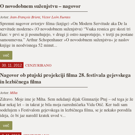
O novodobnem suženjstvu – nagovor
Avtor:
Jean-François Brient
,
Victor León Fuentes
Spremni nagovor avtorjev filma (knjige) »On Modern Servitude aka De la
servitude moderne« (O novodobnem suženjstvu) “Vsaka resnica gre skozi tri
faze: v prvi se ji posmehujejo, v drugi ji ostro nasprotujejo, v tretji pa postane
samoumevna.” Arthur Schopenhauer »O novodobnem suženjstvu« je naslov
knjige in neodvisnega 52 minut...
več
CENZURIRANO
30. 11. 2012
Nagovor ob ptujski projekciji filma 28. festivala gejevskega
in lezbičnega filma
Avtor:
Miha
Zdravo. Moje ime je Miha. Sem nekdanji dijak Gimnazije Ptuj – od tega je že
kar nekaj let – in takrat je bila moja razredničarka Vida Otič. Ker tudi sam
sodelujem s Festivalom gejevskega in lezbičnega filma, se je nekako porodila
ideja, če bi jaz naredil kratek uvod v...
več