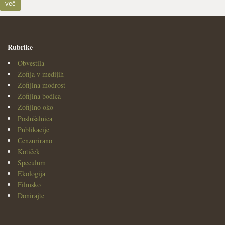
več
Rubrike
Obvestila
Zofija v medijih
Zofijina modrost
Zofijina bodica
Zofijino oko
Poslušalnica
Publikacije
Cenzurirano
Kotiček
Speculum
Ekologija
Filmsko
Donirajte