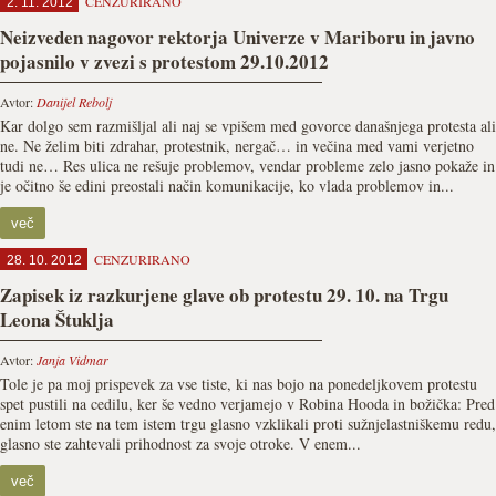
CENZURIRANO
2. 11. 2012
Neizveden nagovor rektorja Univerze v Mariboru in javno
pojasnilo v zvezi s protestom 29.10.2012
Avtor:
Danijel Rebolj
Kar dolgo sem razmišljal ali naj se vpišem med govorce današnjega protesta ali
ne. Ne želim biti zdrahar, protestnik, nergač… in večina med vami verjetno
tudi ne… Res ulica ne rešuje problemov, vendar probleme zelo jasno pokaže in
je očitno še edini preostali način komunikacije, ko vlada problemov in...
več
CENZURIRANO
28. 10. 2012
Zapisek iz razkurjene glave ob protestu 29. 10. na Trgu
Leona Štuklja
Avtor:
Janja Vidmar
Tole je pa moj prispevek za vse tiste, ki nas bojo na ponedeljkovem protestu
spet pustili na cedilu, ker še vedno verjamejo v Robina Hooda in božička: Pred
enim letom ste na tem istem trgu glasno vzklikali proti sužnjelastniškemu redu,
glasno ste zahtevali prihodnost za svoje otroke. V enem...
več