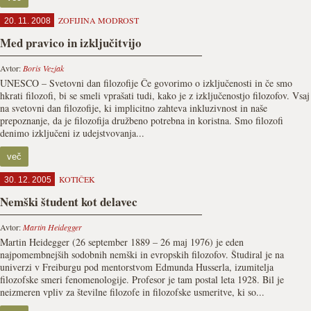
ZOFIJINA MODROST
20. 11. 2008
Med pravico in izključitvijo
Avtor:
Boris Vezjak
UNESCO – Svetovni dan filozofije Če govorimo o izključenosti in če smo
hkrati filozofi, bi se smeli vprašati tudi, kako je z izključenostjo filozofov. Vsaj
na svetovni dan filozofije, ki implicitno zahteva inkluzivnost in naše
prepoznanje, da je filozofija družbeno potrebna in koristna. Smo filozofi
denimo izključeni iz udejstvovanja...
več
KOTIČEK
30. 12. 2005
Nemški študent kot delavec
Avtor:
Martin Heidegger
Martin Heidegger (26 september 1889 – 26 maj 1976) je eden
najpomembnejših sodobnih nemški in evropskih filozofov. Študiral je na
univerzi v Freiburgu pod mentorstvom Edmunda Husserla, izumitelja
filozofske smeri fenomenologije. Profesor je tam postal leta 1928. Bil je
neizmeren vpliv za številne filozofe in filozofske usmeritve, ki so...