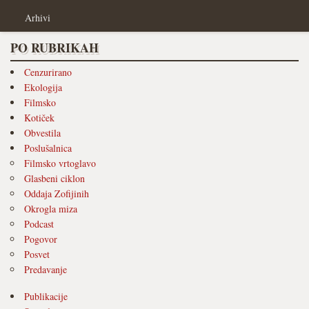
Arhivi
PO RUBRIKAH
Cenzurirano
Ekologija
Filmsko
Kotiček
Obvestila
Poslušalnica
Filmsko vrtoglavo
Glasbeni ciklon
Oddaja Zofijinih
Okrogla miza
Podcast
Pogovor
Posvet
Predavanje
Publikacije