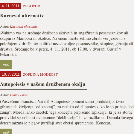
POGOVOR
4. 11. 2011
Karneval alternativ
Avtor:
Karneval alternativ
»Vabimo vas na srečanje družbeno aktivnih in angažiranih posameznikov ali
skupin iz Maribora in okolice. Na enem mestu želimo zbrati vse jezne in s
položajem v družbi ter politiki nezadovoljne posameznike, skupine, gibanja ali
društva. Srečanje bo v petek, 4. 11. 2011, ob 17.00, v dvorani Gustaf v
Pekarni.«...
več
ZOFIJINA MODROST
10. 7. 2011
Autopoiesis v našem družbenem okolju
Avtor:
Franci Pivec
(Posvečeno Franciscu Vareli) Autopoiesis pomeni samo-produkcijo, izvor
gibanja ali življenja “od znotraj”, za razliko od allopoiesis, ko le-to prihaja “od
zunaj”. Morda lahko začetek tega koncepta pripišemo Epikurju, ki je za atome
predvidel sposobnost avtonomne “deklinacije” in za razliko od Demokritovega
determinizma je njegov jutrišnji svet obetal spremembe. Koncept...
več