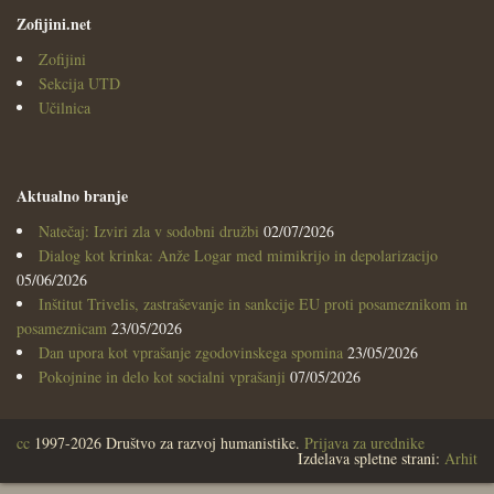
Zofijini.net
Zofijini
Sekcija UTD
Učilnica
Aktualno branje
Natečaj: Izviri zla v sodobni družbi
02/07/2026
Dialog kot krinka: Anže Logar med mimikrijo in depolarizacijo
05/06/2026
Inštitut Trivelis, zastraševanje in sankcije EU proti posameznikom in
posameznicam
23/05/2026
Dan upora kot vprašanje zgodovinskega spomina
23/05/2026
Pokojnine in delo kot socialni vprašanji
07/05/2026
cc
1997-2026 Društvo za razvoj humanistike.
Prijava za urednike
Izdelava spletne strani:
Arhit