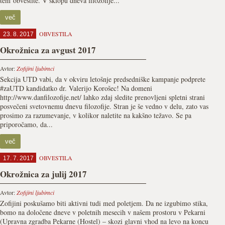
tem obvestite. V sklopu dneva filozofije...
več
OBVESTILA
23. 8. 2017
Okrožnica za avgust 2017
Avtor:
Zofijini ljubimci
Sekcija UTD vabi, da v okviru letošnje predsedniške kampanje podprete
#zaUTD kandidatko dr. Valerijo Korošec! Na domeni
http://www.danfilozofije.net/ lahko zdaj sledite prenovljeni spletni strani
posvečeni svetovnemu dnevu filozofije. Stran je še vedno v delu, zato vas
prosimo za razumevanje, v kolikor naletite na kakšno težavo. Se pa
priporočamo, da...
več
OBVESTILA
17. 7. 2017
Okrožnica za julij 2017
Avtor:
Zofijini ljubimci
Zofijini poskušamo biti aktivni tudi med poletjem. Da ne izgubimo stika,
bomo na določene dneve v poletnih mesecih v našem prostoru v Pekarni
(Upravna zgradba Pekarne (Hostel) – skozi glavni vhod na levo na koncu