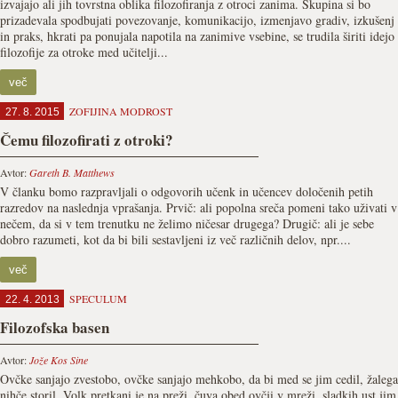
izvajajo ali jih tovrstna oblika filozofiranja z otroci zanima. Skupina si bo
prizadevala spodbujati povezovanje, komunikacijo, izmenjavo gradiv, izkušenj
in praks, hkrati pa ponujala napotila na zanimive vsebine, se trudila širiti idejo
filozofije za otroke med učitelji...
več
ZOFIJINA MODROST
27. 8. 2015
Čemu filozofirati z otroki?
Avtor:
Gareth B. Matthews
V članku bomo razpravljali o odgovorih učenk in učencev določenih petih
razredov na naslednja vprašanja. Prvič: ali popolna sreča pomeni tako uživati v
nečem, da si v tem trenutku ne želimo ničesar drugega? Drugič: ali je sebe
dobro razumeti, kot da bi bili sestavljeni iz več različnih delov, npr....
več
SPECULUM
22. 4. 2013
Filozofska basen
Avtor:
Jože Kos Sine
Ovčke sanjajo zvestobo, ovčke sanjajo mehkobo, da bi med se jim cedil, žalega
nihče storil. Volk pretkani je na preži, čuva obed ovčji v mreži, sladkih ust jim