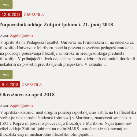
več
OBVESTILA
12. 6. 2018
Napovednik oddaje Zofijini ljubimci, 21. junij 2018
Avtor:
Zofijini ljubimci
V aprilu sta na Pedagoški fakulteti Univerze na Primorskem in na oddelku za
filozofijo Univerze v Mariboru potekla posveta posvečena pedagoškemu delu
na področju poučevanja filozofije za otroke in srednješolskega predmeta
filozofija. V prihajajočih dveh oddajah se bomo v izbranih odlomkih dotaknili
nekaterih na posvetih predstavljenih prispevkov. V aktualni...
več
OBVESTILA
9. 4. 2018
Okrožnica za april 2018
Avtor:
Zofijini ljubimci
V aprilski okrožnici med drugim posebej izpostavljamo vabila na tri filozofska
srečanja: mednarodni študentski simpozij v Mariboru, znanstveni sestanek o
FZO v Kopru in posvet o poučevanju filozofije v Mariboru. Najavljamo nov
cikel oddaje Zofijini ljubimci na radiu MARŠ, poročamo iz tekmovanj za
filozofski esej in mednarodno filozofsko olimpijado...