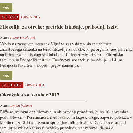
več
OBVESTILA
4. 1. 2018
Filozofija za otroke: pretekle izkušnje, prihodnji izzivi
Avtor:
Tomaž Grušovnik
Vabilo na znanstveni sestanek Vljudno vas vabimo, da se udeležite
znanstvenega sestanka na temo filozofije za otroke, ki ga organizirajo Univerza
na Primorskem – Pedagoška fakulteta, Univerza v Mariboru – Filozofska
fakulteta in Pedagoški inštitut. Enodnevni sestanek se bo odvijal 14.4. na
Pedagoški fakulteti v Kopru, njegov namen pa...
več
OBVESTILA
17. 10. 2017
Okrožnica za oktober 2017
Avtor:
Zofijini ljubimci
Bliža se svetovni dan filozofije in ob osrednji prireditvi, ki bo 16. novembra,
pod naslovom »Poresničnost: med resnico in lažjo«, drugič zapored potekala v
Mariboru, se širi tudi seznam spremljevalnih prireditev. Če v tem času tudi
sami pripravljate kakšno filozofsko prireditev, vas vabimo, da nas o