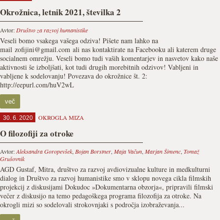
Okrožnica, letnik 2021, številka 2
Avtor:
Društvo za razvoj humanistike
Veseli bomo vsakega vašega odziva! Pišete nam lahko na
mail zofijini@gmail.com ali nas kontaktirate na Facebooku ali katerem druge
socialnem omrežju. Veseli bomo tudi vaših komentarjev in nasvetov kako naše
aktivnosti še izboljšati, kot tudi drugih morebitnih odzivov! Vabljeni in
vabljene k sodelovanju! Povezava do okrožnice št. 2:
http://eepurl.com/huV2wL
več
OKROGLA MIZA
30. 6. 2020
O filozofiji za otroke
Avtor:
Aleksandra Goropevšek
,
Bojan Borstner
,
Maja Vačun
,
Marjan Šimenc
,
Tomaž
Grušovnik
AGD Gustaf, Mitra, društvo za razvoj avdiovizualne kulture in medkulturni
dialog in Društvo za razvoj humanistike smo v sklopu novega cikla filmskih
projekcij z diskusijami Dokudoc »Dokumentarna obzorja«, pripravili filmski
večer z diskusijo na temo pedagoškega programa filozofija za otroke. Na
okrogli mizi so sodelovali strokovnjaki s področja izobraževanja...