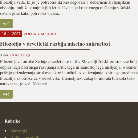
filozofija veda, ki jo je potrebno skrbno negovati v slehernem življenjskem
obdobju, tudi že v najmlajših letih. Uvajanje kreativnega mišljenja v šolski
sistem je še kako potrebno v času,...
več
ZOFIJA V MEDIJIH
16. 1. 2007
Filozofija v devetletki razbija miselno zakrnelost
Avtor:
Urška Kereži
Filozofija za otroke Zadnje desetletje se tudi v Sloveniji šolski prostor vse bolj
odpira ideji načrtnega razvijanja kritičnega in samostojnega mišljenja, o čemer
pričajo prizadevanja strokovnjakov in učiteljev za izvajanje izbirnega predmeta
filozofija za otroke že v devetletki. Utemeljitev, zakaj bi morala biti šola tako
naravnana, je več. Nekateri...
več
Rubrike
Obvestila
Zofija v medijih