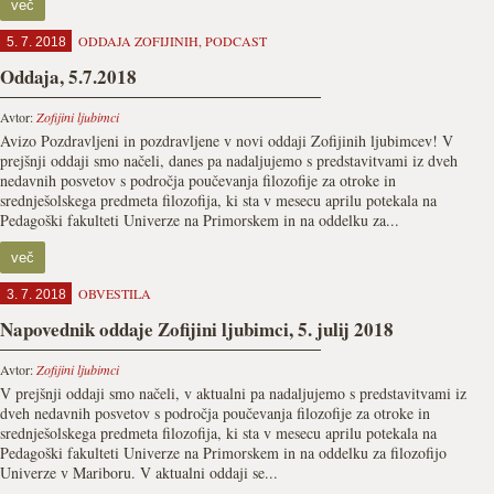
več
ODDAJA ZOFIJINIH
,
PODCAST
5. 7. 2018
Oddaja, 5.7.2018
Avtor:
Zofijini ljubimci
Avizo Pozdravljeni in pozdravljene v novi oddaji Zofijinih ljubimcev! V
prejšnji oddaji smo načeli, danes pa nadaljujemo s predstavitvami iz dveh
nedavnih posvetov s področja poučevanja filozofije za otroke in
srednješolskega predmeta filozofija, ki sta v mesecu aprilu potekala na
Pedagoški fakulteti Univerze na Primorskem in na oddelku za...
več
OBVESTILA
3. 7. 2018
Napovednik oddaje Zofijini ljubimci, 5. julij 2018
Avtor:
Zofijini ljubimci
V prejšnji oddaji smo načeli, v aktualni pa nadaljujemo s predstavitvami iz
dveh nedavnih posvetov s področja poučevanja filozofije za otroke in
srednješolskega predmeta filozofija, ki sta v mesecu aprilu potekala na
Pedagoški fakulteti Univerze na Primorskem in na oddelku za filozofijo
Univerze v Mariboru. V aktualni oddaji se...