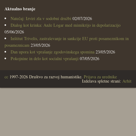
Aktualno branje
Natečaj: Izviri zla v sodobni družbi
02/07/2026
Dialog kot krinka: Anže Logar med mimikrijo in depolarizacijo
05/06/2026
Inštitut Trivelis, zastraševanje in sankcije EU proti posameznikom in
posameznicam
23/05/2026
Dan upora kot vprašanje zgodovinskega spomina
23/05/2026
Pokojnine in delo kot socialni vprašanji
07/05/2026
cc
1997-2026 Društvo za razvoj humanistike.
Prijava za urednike
Izdelava spletne strani:
Arhit