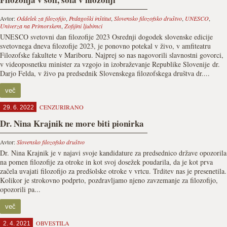
Avtor:
Oddelek za filozofijo
,
Pedagoški inštitut
,
Slovensko filozofsko društvo
,
UNESCO
,
Univerza na Primorskem
,
Zofijini ljubimci
UNESCO svetovni dan filozofije 2023 Osrednji dogodek slovenske edicije
svetovnega dneva filozofije 2023, je ponovno potekal v živo, v amfiteatru
Filozofske fakultete v Mariboru. Najprej so nas nagovorili slavnostni govorci,
v videoposnetku minister za vzgojo in izobraževanje Republike Slovenije dr.
Darjo Felda, v živo pa predsednik Slovenskega filozofskega društva dr....
več
CENZURIRANO
29. 6. 2022
Dr. Nina Krajnik ne more biti pionirka
Avtor:
Slovensko filozofsko društvo
Dr. Nina Krajnik je v najavi svoje kandidature za predsednico države opozorila
na pomen filozofije za otroke in kot svoj dosežek poudarila, da je kot prva
začela uvajati filozofijo za predšolske otroke v vrtcu. Trditev nas je presenetila.
Kolikor je strokovno podprto, pozdravljamo njeno zavzemanje za filozofijo,
opozorili pa...
več
OBVESTILA
2. 4. 2021