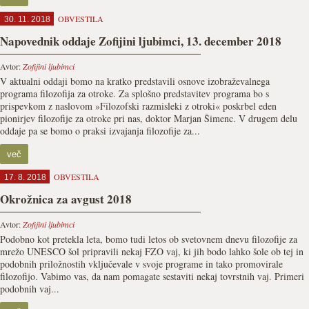
OBVESTILA
30. 11. 2018
Napovednik oddaje Zofijini ljubimci, 13. december 2018
Avtor:
Zofijini ljubimci
V aktualni oddaji bomo na kratko predstavili osnove izobraževalnega
programa filozofija za otroke. Za splošno predstavitev programa bo s
prispevkom z naslovom »Filozofski razmisleki z otroki« poskrbel eden
pionirjev filozofije za otroke pri nas, doktor Marjan Šimenc. V drugem delu
oddaje pa se bomo o praksi izvajanja filozofije za...
več
OBVESTILA
17. 8. 2018
Okrožnica za avgust 2018
Avtor:
Zofijini ljubimci
Podobno kot pretekla leta, bomo tudi letos ob svetovnem dnevu filozofije za
mrežo UNESCO šol pripravili nekaj FZO vaj, ki jih bodo lahko šole ob tej in
podobnih priložnostih vključevale v svoje programe in tako promovirale
filozofijo. Vabimo vas, da nam pomagate sestaviti nekaj tovrstnih vaj. Primeri
podobnih vaj...