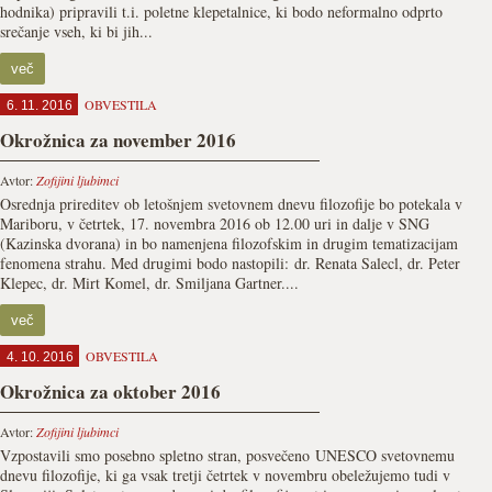
hodnika) pripravili t.i. poletne klepetalnice, ki bodo neformalno odprto
srečanje vseh, ki bi jih...
več
OBVESTILA
6. 11. 2016
Okrožnica za november 2016
Avtor:
Zofijini ljubimci
Osrednja prireditev ob letošnjem svetovnem dnevu filozofije bo potekala v
Mariboru, v četrtek, 17. novembra 2016 ob 12.00 uri in dalje v SNG
(Kazinska dvorana) in bo namenjena filozofskim in drugim tematizacijam
fenomena strahu. Med drugimi bodo nastopili: dr. Renata Salecl, dr. Peter
Klepec, dr. Mirt Komel, dr. Smiljana Gartner....
več
OBVESTILA
4. 10. 2016
Okrožnica za oktober 2016
Avtor:
Zofijini ljubimci
Vzpostavili smo posebno spletno stran, posvečeno UNESCO svetovnemu
dnevu filozofije, ki ga vsak tretji četrtek v novembru obeležujemo tudi v