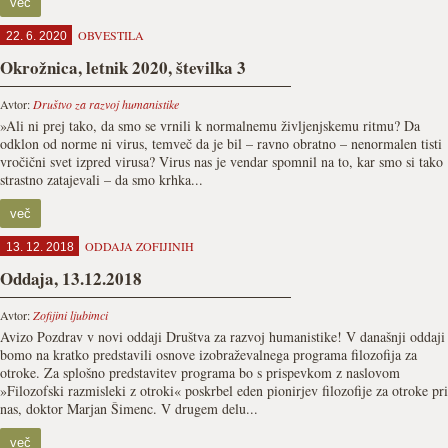
več
OBVESTILA
22. 6. 2020
Okrožnica, letnik 2020, številka 3
Avtor:
Društvo za razvoj humanistike
»Ali ni prej tako, da smo se vrnili k normalnemu življenjskemu ritmu? Da
odklon od norme ni virus, temveč da je bil – ravno obratno – nenormalen tisti
vročični svet izpred virusa? Virus nas je vendar spomnil na to, kar smo si tako
strastno zatajevali – da smo krhka...
več
ODDAJA ZOFIJINIH
13. 12. 2018
Oddaja, 13.12.2018
Avtor:
Zofijini ljubimci
Avizo Pozdrav v novi oddaji Društva za razvoj humanistike! V današnji oddaji
bomo na kratko predstavili osnove izobraževalnega programa filozofija za
otroke. Za splošno predstavitev programa bo s prispevkom z naslovom
»Filozofski razmisleki z otroki« poskrbel eden pionirjev filozofije za otroke pri
nas, doktor Marjan Šimenc. V drugem delu...
več