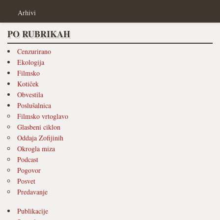
Arhivi
PO RUBRIKAH
Cenzurirano
Ekologija
Filmsko
Kotiček
Obvestila
Poslušalnica
Filmsko vrtoglavo
Glasbeni ciklon
Oddaja Zofijinih
Okrogla miza
Podcast
Pogovor
Posvet
Predavanje
Publikacije