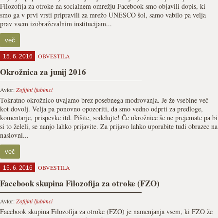
Filozofija za otroke na socialnem omrežju Facebook smo objavili dopis, ki
smo ga v prvi vrsti pripravili za mrežo UNESCO šol, samo vabilo pa velja
prav vsem izobraževalnim institucijam...
več
OBVESTILA
15. 6. 2016
Okrožnica za junij 2016
Avtor:
Zofijini ljubimci
Tokratno okrožnico uvajamo brez posebnega modrovanja. Je že vsebine več
kot dovolj. Velja pa ponovno opozoriti, da smo vedno odprti za predloge,
komentarje, prispevke itd. Pišite, sodelujte! Če okrožnice še ne prejemate pa bi
si to želeli, se nanjo lahko prijavite. Za prijavo lahko uporabite tudi obrazec na
naslovni...
več
OBVESTILA
15. 6. 2016
Facebook skupina Filozofija za otroke (FZO)
Avtor:
Zofijini ljubimci
Facebook skupina Filozofija za otroke (FZO) je namenjanja vsem, ki FZO že