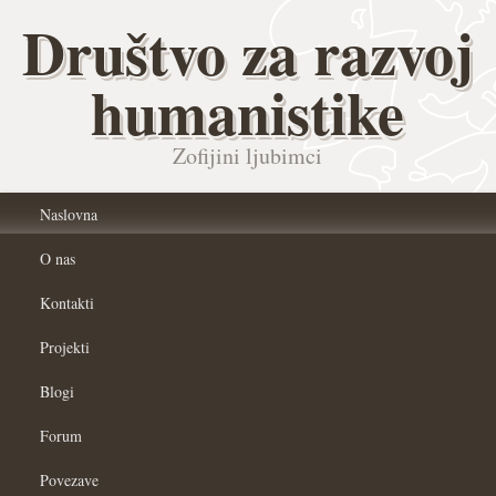
Društvo za razvoj
humanistike
Zofijini ljubimci
Naslovna
O nas
Kontakti
Projekti
Blogi
Forum
Povezave