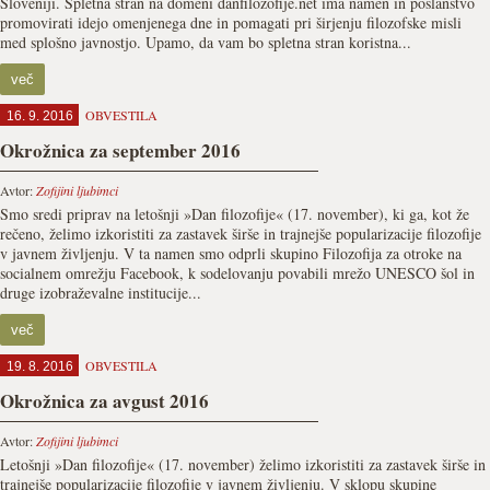
Sloveniji. Spletna stran na domeni danfilozofije.net ima namen in poslanstvo
promovirati idejo omenjenega dne in pomagati pri širjenju filozofske misli
med splošno javnostjo. Upamo, da vam bo spletna stran koristna...
več
OBVESTILA
16. 9. 2016
Okrožnica za september 2016
Avtor:
Zofijini ljubimci
Smo sredi priprav na letošnji »Dan filozofije« (17. november), ki ga, kot že
rečeno, želimo izkoristiti za zastavek širše in trajnejše popularizacije filozofije
v javnem življenju. V ta namen smo odprli skupino Filozofija za otroke na
socialnem omrežju Facebook, k sodelovanju povabili mrežo UNESCO šol in
druge izobraževalne institucije...
več
OBVESTILA
19. 8. 2016
Okrožnica za avgust 2016
Avtor:
Zofijini ljubimci
Letošnji »Dan filozofije« (17. november) želimo izkoristiti za zastavek širše in
trajnejše popularizacije filozofije v javnem življenju. V sklopu skupine