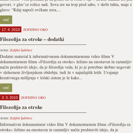
govori, v glav’ce rožice sadi. Sova zre na trop pred sabo, v skrbi tuhta, maje z
glavo: “Kdaj napoči ovčkam zora,...
več
ZOFIJINO OKO
17. 4. 2010
Filozofija za otroke – dodatki
Avtor:
Zofijini ljubimci
Dodatni material k informativnemu dokumentarnemu video filmu V
dokumentarnem filmu »Filozofija za otroke« želimo na enostaven in razumljiv
način predstaviti idejo, da je filozofija veda, ki jo je potrebno skrbno negovati
v slehernem življenjskem obdobju, tudi že v najmlajših letih. Uvajanje
kreativnega mišljenja v šolski sistem je še kako...
več
ZOFIJINO OKO
3. 3. 2010
Filozofija za otroke
Avtor:
Zofijini ljubimci
Informativni dokumentarni video film V dokumentarnem filmu »Filozofija za
otroke« želimo na enostaven in razumljiv način predstaviti idejo, da je