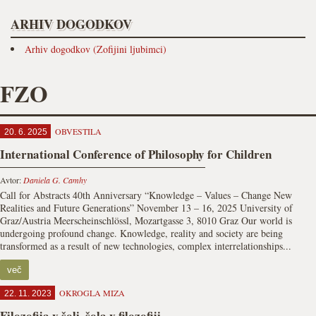
ARHIV DOGODKOV
Arhiv dogodkov (Zofijini ljubimci)
FZO
OBVESTILA
20. 6. 2025
International Conference of Philosophy for Children
Avtor:
Daniela G. Camhy
Call for Abstracts 40th Anniversary “Knowledge – Values – Change New
Realities and Future Generations” November 13 – 16, 2025 University of
Graz/Austria Meerscheinschlössl, Mozartgasse 3, 8010 Graz Our world is
undergoing profound change. Knowledge, reality and society are being
transformed as a result of new technologies, complex interrelationships...
več
OKROGLA MIZA
22. 11. 2023
Filozofija v šoli, šola v filozofiji