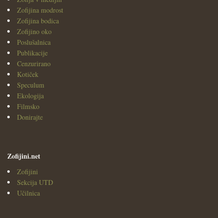
Zofijina modrost
Zofijina bodica
Zofijino oko
Poslušalnica
Publikacije
Cenzurirano
Kotiček
Speculum
Ekologija
Filmsko
Donirajte
Zofijini.net
Zofijini
Sekcija UTD
Učilnica