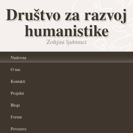
Društvo za razvoj
humanistike
Zofijini ljubimci
Naslovna
O nas
Kontakti
Projekti
Blogi
Forum
Povezave