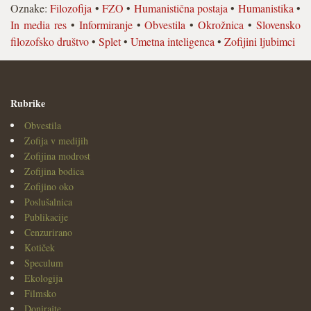
Oznake:
Filozofija
•
FZO
•
Humanistična postaja
•
Humanistika
•
In media res
•
Informiranje
•
Obvestila
•
Okrožnica
•
Slovensko
filozofsko društvo
•
Splet
•
Umetna inteligenca
•
Zofijini ljubimci
Rubrike
Obvestila
Zofija v medijih
Zofijina modrost
Zofijina bodica
Zofijino oko
Poslušalnica
Publikacije
Cenzurirano
Kotiček
Speculum
Ekologija
Filmsko
Donirajte