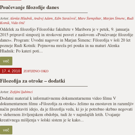
Poučevanje filozofije danes
Avtor:
Alenka Hladnik
,
Andrej Adam
,
Edin Saračevič
,
Mare Štempihar
,
Marjan Šimenc
,
Rudi
Kotnik
,
Vida Otič
Oddelek za filozofijo Filozofske fakultete v Mariboru je v petek, 9. januarja
2015 pripravil simpozij in strokovni posvet z naslovom »Poučevanje filozofije
danes«. Program: Uvodni nagovor in Marjan Šimenc: Filozofija v šoli 20 let
pozneje Rudi Kotnik: Pojmovna mreža pri pouku in na maturi Alenka
Hladnik: Po kateri poti...
več
ZOFIJINO OKO
17. 4. 2010
Filozofija za otroke – dodatki
Avtor:
Zofijini ljubimci
Dodatni material k informativnemu dokumentarnemu video filmu V
dokumentarnem filmu »Filozofija za otroke« želimo na enostaven in razumljiv
način predstaviti idejo, da je filozofija veda, ki jo je potrebno skrbno negovati
v slehernem življenjskem obdobju, tudi že v najmlajših letih. Uvajanje
kreativnega mišljenja v šolski sistem je še kako...
več