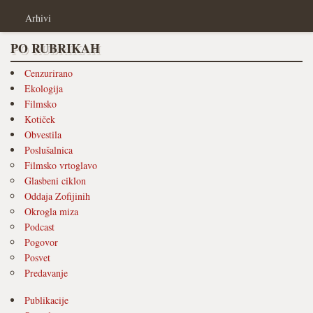
Arhivi
PO RUBRIKAH
Cenzurirano
Ekologija
Filmsko
Kotiček
Obvestila
Poslušalnica
Filmsko vrtoglavo
Glasbeni ciklon
Oddaja Zofijinih
Okrogla miza
Podcast
Pogovor
Posvet
Predavanje
Publikacije