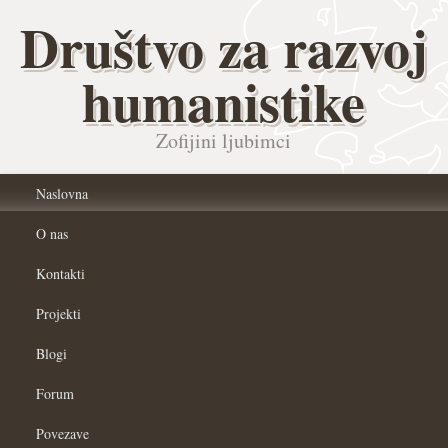
Društvo za razvoj
humanistike
Zofijini ljubimci
Naslovna
O nas
Kontakti
Projekti
Blogi
Forum
Povezave