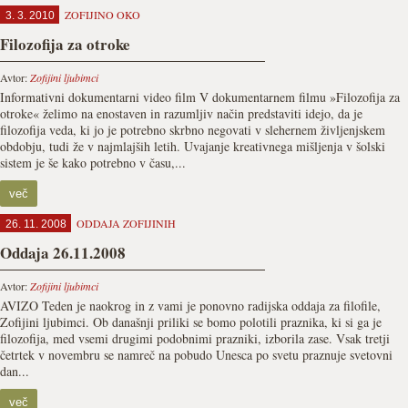
ZOFIJINO OKO
3. 3. 2010
Filozofija za otroke
Avtor:
Zofijini ljubimci
Informativni dokumentarni video film V dokumentarnem filmu »Filozofija za
otroke« želimo na enostaven in razumljiv način predstaviti idejo, da je
filozofija veda, ki jo je potrebno skrbno negovati v slehernem življenjskem
obdobju, tudi že v najmlajših letih. Uvajanje kreativnega mišljenja v šolski
sistem je še kako potrebno v času,...
več
ODDAJA ZOFIJINIH
26. 11. 2008
Oddaja 26.11.2008
Avtor:
Zofijini ljubimci
AVIZO Teden je naokrog in z vami je ponovno radijska oddaja za filofile,
Zofijini ljubimci. Ob današnji priliki se bomo polotili praznika, ki si ga je
filozofija, med vsemi drugimi podobnimi prazniki, izborila zase. Vsak tretji
četrtek v novembru se namreč na pobudo Unesca po svetu praznuje svetovni
dan...
več