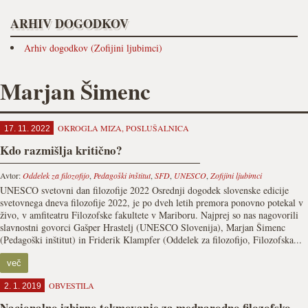
ARHIV DOGODKOV
Arhiv dogodkov (Zofijini ljubimci)
Marjan Šimenc
OKROGLA MIZA
,
POSLUŠALNICA
17. 11. 2022
Kdo razmišlja kritično?
Avtor:
Oddelek za filozofijo
,
Pedagoški inštitut
,
SFD
,
UNESCO
,
Zofijini ljubimci
UNESCO svetovni dan filozofije 2022 Osrednji dogodek slovenske edicije
svetovnega dneva filozofije 2022, je po dveh letih premora ponovno potekal v
živo, v amfiteatru Filozofske fakultete v Mariboru. Najprej so nas nagovorili
slavnostni govorci Gašper Hrastelj (UNESCO Slovenija), Marjan Šimenc
(Pedagoški inštitut) in Friderik Klampfer (Oddelek za filozofijo, Filozofska...
več
OBVESTILA
2. 1. 2019
Nacionalno izbirno tekmovanje za mednarodno filozofsko