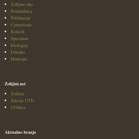
Zofijino oko
Poslušalnica
Publikacije
Cenzurirano
Kotiček
Speculum
Ekologija
Filmsko
Donirajte
Zofijini.net
Zofijini
Sekcija UTD
Učilnica
Aktualno branje