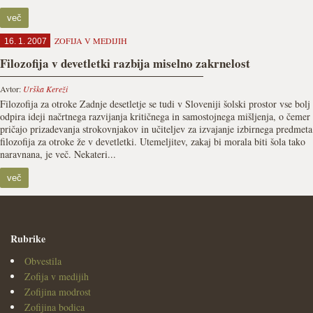
več
ZOFIJA V MEDIJIH
16. 1. 2007
Filozofija v devetletki razbija miselno zakrnelost
Avtor:
Urška Kereži
Filozofija za otroke Zadnje desetletje se tudi v Sloveniji šolski prostor vse bolj
odpira ideji načrtnega razvijanja kritičnega in samostojnega mišljenja, o čemer
pričajo prizadevanja strokovnjakov in učiteljev za izvajanje izbirnega predmeta
filozofija za otroke že v devetletki. Utemeljitev, zakaj bi morala biti šola tako
naravnana, je več. Nekateri...
več
Rubrike
Obvestila
Zofija v medijih
Zofijina modrost
Zofijina bodica