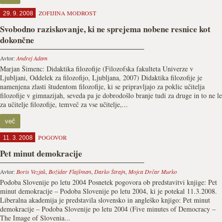
ZOFIJINA MODROST
29. 9. 2008
Svobodno raziskovanje, ki ne sprejema nobene resnice kot
dokončne
Avtor:
Andrej Adam
Marjan Šimenc: Didaktika filozofije (Filozofska fakulteta Univerze v
Ljubljani, Oddelek za filozofijo, Ljubljana, 2007) Didaktika filozofije je
namenjena zlasti študentom filozofije, ki se pripravljajo za poklic učitelja
filozofije v gimnazijah, seveda pa je dobrodošlo branje tudi za druge in to ne le
za učitelje filozofije, temveč za vse učitelje,...
več
POGOVOR
11. 3. 2008
Pet minut demokracije
Avtor:
Boris Vezjak
,
Božidar Flajšman
,
Darko Štrajn
,
Mojca Drčar Murko
Podoba Slovenije po letu 2004 Posnetek pogovora ob predstavitvi knjige: Pet
minut demokracije – Podoba Slovenije po letu 2004, ki je potekal 11.3.2008.
Liberalna akademija je predstavila slovensko in angleško knjigo: Pet minut
demokracije – Podoba Slovenije po letu 2004 (Five minutes of Democracy –
The Image of Slovenia...