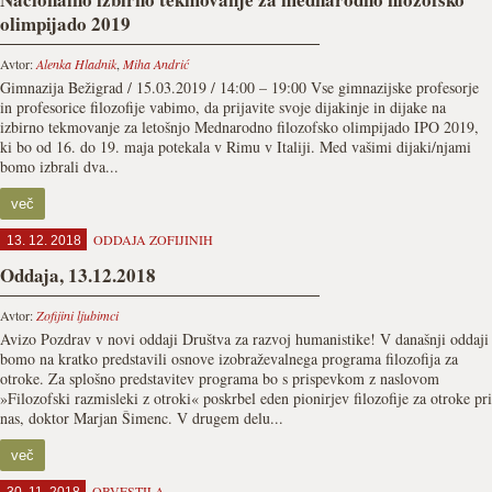
olimpijado 2019
Avtor:
Alenka Hladnik
,
Miha Andrić
Gimnazija Bežigrad / 15.03.2019 / 14:00 – 19:00 Vse gimnazijske profesorje
in profesorice filozofije vabimo, da prijavite svoje dijakinje in dijake na
izbirno tekmovanje za letošnjo Mednarodno filozofsko olimpijado IPO 2019,
ki bo od 16. do 19. maja potekala v Rimu v Italiji. Med vašimi dijaki/njami
bomo izbrali dva...
več
ODDAJA ZOFIJINIH
13. 12. 2018
Oddaja, 13.12.2018
Avtor:
Zofijini ljubimci
Avizo Pozdrav v novi oddaji Društva za razvoj humanistike! V današnji oddaji
bomo na kratko predstavili osnove izobraževalnega programa filozofija za
otroke. Za splošno predstavitev programa bo s prispevkom z naslovom
»Filozofski razmisleki z otroki« poskrbel eden pionirjev filozofije za otroke pri
nas, doktor Marjan Šimenc. V drugem delu...
več
OBVESTILA