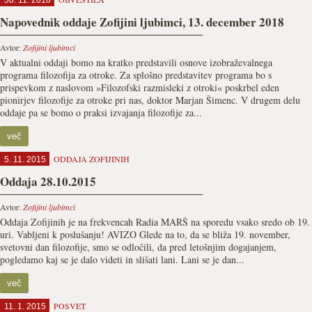
30. 11. 2018
Napovednik oddaje Zofijini ljubimci, 13. december 2018
Avtor:
Zofijini ljubimci
V aktualni oddaji bomo na kratko predstavili osnove izobraževalnega
programa filozofija za otroke. Za splošno predstavitev programa bo s
prispevkom z naslovom »Filozofski razmisleki z otroki« poskrbel eden
pionirjev filozofije za otroke pri nas, doktor Marjan Šimenc. V drugem delu
oddaje pa se bomo o praksi izvajanja filozofije za...
več
ODDAJA ZOFIJINIH
5. 11. 2015
Oddaja 28.10.2015
Avtor:
Zofijini ljubimci
Oddaja Zofijinih je na frekvencah Radia MARŠ na sporedu vsako sredo ob 19.
uri. Vabljeni k poslušanju! AVIZO Glede na to, da se bliža 19. november,
svetovni dan filozofije, smo se odločili, da pred letošnjim dogajanjem,
pogledamo kaj se je dalo videti in slišati lani. Lani se je dan...
več
POSVET
11. 1. 2015