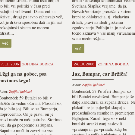
političnih strank. Polna usta obljub
drhali? Sosednja kolumnistka Večera
so bili vsi politiki v času pred
Svetlana Slapšak verjame, da ja.
zadnjimi volitvami. Danes eni na
Nevzdržno stanje prerašča v sistem,
skrivaj, drugi pa javno zahtevajo več,
krepi se ohlokracija, tj. vladavina
kot je država sposobna dati in jih naš
drhali, pravi na sledi grškemu
pokojninski sistem ne morem
zgodovinarju Polibiju in jo nadvse
zdržati...
točno zaznava v vse manj virtualnem
svetu medmrežja....
več
več
ZOFIJINA BODICA
ZOFIJINA BODICA
7. 11. 2006
24. 10. 2006
Užgi ga na gobec, psa
Jaz, Bumpar, car Bržiča!
novinarskega!
Avtor:
Zofijini ljubimci
Bonbonček 57 Po aferi Bumpar so
Avtor:
Zofijini ljubimci
bili Butalci navdušeni. Bumpar je še
Bonbonček 59 Butalci so bili v
dalje kandidiral za župana Bržiča. N
Bržiču še vedno očarani. Ploskali so,
plakatih se je pojavljal skupaj s
da je bilo joj. Bili so za Bumparja,
predsednikom stranke in premierjem
stoprocentno. On je pravi, on je
Bejbejem. Zaradi tega so v neki
pravi mačo za naše potrebe. Storimo
butalski stranki nanj naslovili
vse, da ga podpremo za župana.
vprašanje in ga vprašali, kdaj bo
Napnimo moči in zavrzimo vse
»sestopil z velikih plakatov«, ki...