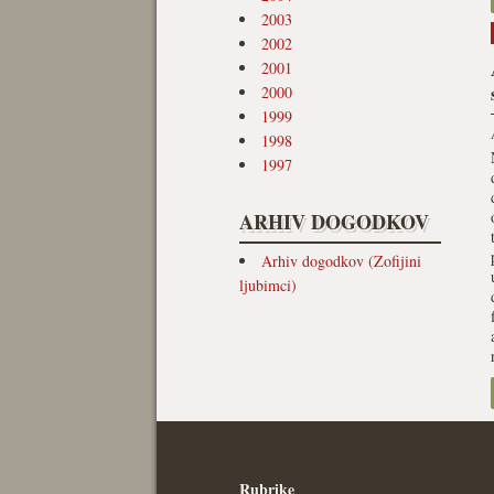
2003
2002
2001
2000
1999
1998
1997
ARHIV DOGODKOV
Arhiv dogodkov (Zofijini
ljubimci)
Rubrike