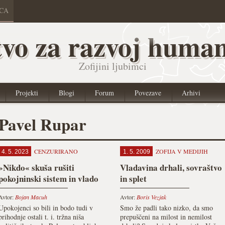
ICA
vo za razvoj human
Zofijini ljubimci
Projekti
Blogi
Forum
Povezave
Arhivi
Pavel Rupar
CENZURIRANO
ZOFIJA V MEDIJIH
4. 5. 2023
1. 5. 2009
»Nikdo« skuša rušiti
Vladavina drhali, sovraštvo
pokojninski sistem in vlado
in splet
Avtor:
Bojan Macuh
Avtor:
Boris Vezjak
Upokojenci so bili in bodo tudi v
Smo že padli tako nizko, da smo
prihodnje ostali t. i. tržna niša
prepuščeni na milost in nemilost