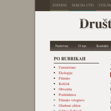
ZOFIJINI
SEKCIJA UTD
UČILN
Društ
Naslovna
O nas
Kontakti
PO RUBRIKAH
Cenzurirano
Ekologija
Filmsko
Kotiček
Obvestila
Poslušalnica
Filmsko vrtoglavo
Glasbeni ciklon
Oddaja Zofijinih