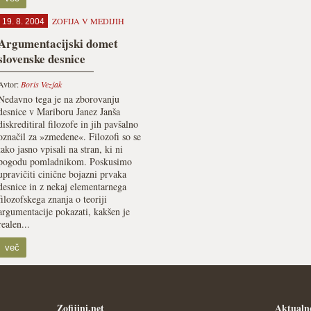
ZOFIJA V MEDIJIH
19. 8. 2004
Argumentacijski domet
slovenske desnice
Avtor:
Boris Vezjak
Nedavno tega je na zborovanju
desnice v Mariboru Janez Janša
diskreditiral filozofe in jih pavšalno
označil za »zmedene«. Filozofi so se
tako jasno vpisali na stran, ki ni
pogodu pomladnikom. Poskusimo
upravičiti cinične bojazni prvaka
desnice in z nekaj elementarnega
filozofskega znanja o teoriji
argumentacije pokazati, kakšen je
realen...
več
Zofijini.net
Aktualn