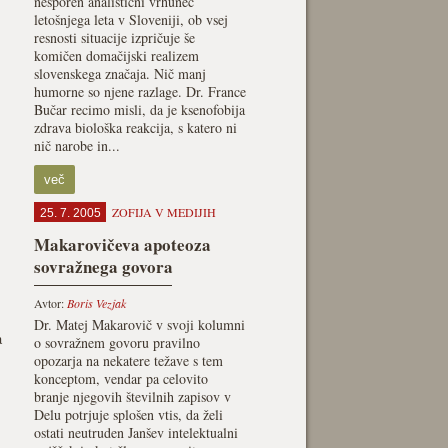
nesporen analistični vrhunec
letošnjega leta v Sloveniji, ob vsej
resnosti situacije izpričuje še
komičen domačijski realizem
slovenskega značaja. Nič manj
humorne so njene razlage. Dr. France
Bučar recimo misli, da je ksenofobija
zdrava biološka reakcija, s katero ni
nič narobe in...
več
ZOFIJA V MEDIJIH
25. 7. 2005
Makarovičeva apoteoza
sovražnega govora
Avtor:
Boris Vezjak
Dr. Matej Makarovič v svoji kolumni
a
o sovražnem govoru pravilno
opozarja na nekatere težave s tem
konceptom, vendar pa celovito
branje njegovih številnih zapisov v
Delu potrjuje splošen vtis, da želi
ostati neutruden Janšev intelektualni