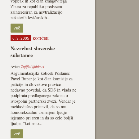
vojščak in kot član zmagovitega
Zbora za republiko predvsem
zainteresiran za nevtralizacijo
nekaterih levičarskih...
več
KOTIČEK
6. 3. 2005
Nezrelost slovenske
substance
Avtor:
Zofijini ljubimci
Argumentacijski kotiček Poslanec
Pavel Rupar je kot član komisije za
peticije in človekove pravice
nedavno povedal, da SDS in vlada ne
podpirata predlaganega zakona o
istospolni partnerski zvezi. Vendar je
mehkodušno pristavil, da so mu
homoseksualno usmerjeni ljudje
izjemno pri srcu in da so celo boljši
ljudje, “kot smo...
več