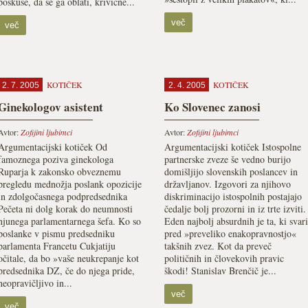
poskuse, da se ga oblati, krivične...
več
več
KOTIČEK
KOTIČEK
2. 7. 2005
2. 4. 2005
Ginekologov asistent
Ko Slovenec zanosi
Avtor:
Zofijini ljubimci
Avtor:
Zofijini ljubimci
Argumentacijski kotiček Od
Argumentacijski kotiček Istospolne
famoznega poziva ginekologa
partnerske zveze še vedno burijo
Ruparja k zakonsko obveznemu
domišljijo slovenskih poslancev in
pregledu mednožja poslank opozicije
državljanov. Izgovori za njihovo
in zdolgočasnega podpredsednika
diskriminacijo istospolnih postajajo
Pečeta ni dolg korak do neumnosti
čedalje bolj prozorni in iz trte izviti.
njunega parlamentarnega šefa. Ko so
Eden najbolj absurdnih je ta, ki svari
poslanke v pismu predsedniku
pred »preveliko enakopravnostjo«
parlamenta Francetu Cukjatiju
takšnih zvez. Kot da preveč
očitale, da bo »vaše neukrepanje kot
političnih in človekovih pravic
predsednika DZ, če do njega pride,
škodi! Stanislav Brenčič je...
neopravičljivo in...
več
več