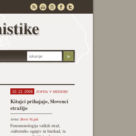
istike
ZOFIJA V MEDIJIH
10. 12. 2006
Kitajci prihajajo, Slovenci
stražijo
Avtor:
Boris Vezjak
Fenomenologija vaških straž,
»tabornih« ognjev in barikad, ta