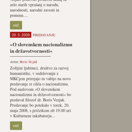
zelo starih vprašanj o narodu,
narodnosti, narodni zavesti in
pomenu....
več
PREDAVANJE
20. 5. 2008
»O slovenskem nacionalizmu
in državotvornosti«
Avtor:
Boris Vezjak
Zofijini ljubimci, društvo za razvoj
humanistike, v sodelovanju z
MKCjem prirejajo in vabijo na novo
predavanje iz cikla o nacionalizmu.
Pod naslovom »O slovenskem
nacionalizmu in državotvornosti« bo
predaval filozof dr. Boris Vezjak.
Predavanje bo potekalo v torek, 20.
maja 2008, s pričetkom ob 19.00 uri
v Kulturnem inkubatorju...
več