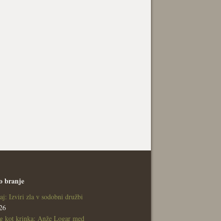
o branje
aj: Izviri zla v sodobni družbi
26
g kot krinka: Anže Logar med