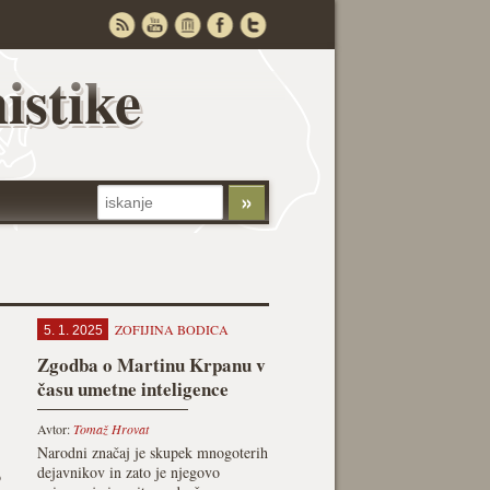
istike
ZOFIJINA BODICA
5. 1. 2025
Zgodba o Martinu Krpanu v
času umetne inteligence
Avtor:
Tomaž Hrovat
Narodni značaj je skupek mnogoterih
dejavnikov in zato je njegovo
o