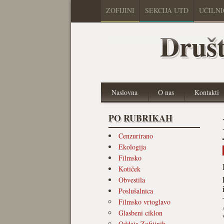
ZOFIJINI
SEKCIJA UTD
UČILN
Društ
Naslovna
O nas
Kontakti
PO RUBRIKAH
Cenzurirano
Ekologija
Filmsko
Kotiček
Obvestila
Poslušalnica
Filmsko vrtoglavo
Glasbeni ciklon
Oddaja Zofijinih