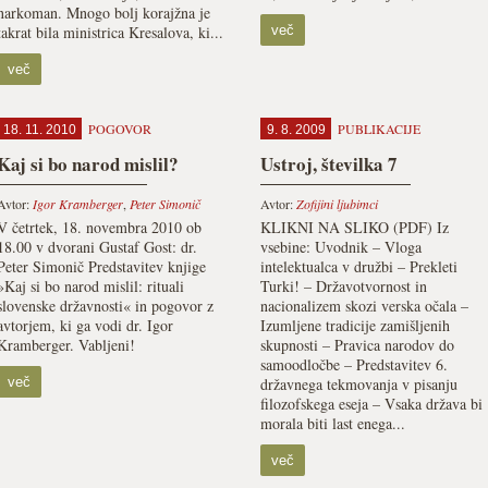
narkoman. Mnogo bolj korajžna je
takrat bila ministrica Kresalova, ki...
več
več
POGOVOR
PUBLIKACIJE
18. 11. 2010
9. 8. 2009
Kaj si bo narod mislil?
Ustroj, številka 7
Avtor:
Igor Kramberger
,
Peter Simonič
Avtor:
Zofijini ljubimci
V četrtek, 18. novembra 2010 ob
KLIKNI NA SLIKO (PDF) Iz
18.00 v dvorani Gustaf Gost: dr.
vsebine: Uvodnik – Vloga
Peter Simonič Predstavitev knjige
intelektualca v družbi – Prekleti
»Kaj si bo narod mislil: rituali
Turki! – Državotvornost in
slovenske državnosti« in pogovor z
nacionalizem skozi verska očala –
avtorjem, ki ga vodi dr. Igor
Izumljene tradicije zamišljenih
Kramberger. Vabljeni!
skupnosti – Pravica narodov do
samoodločbe – Predstavitev 6.
več
državnega tekmovanja v pisanju
filozofskega eseja – Vsaka država bi
morala biti last enega...
več