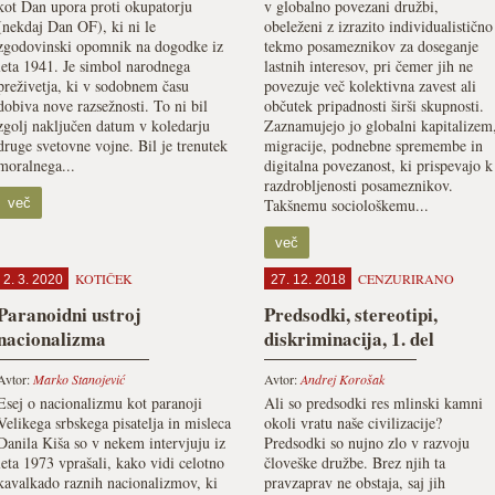
kot Dan upora proti okupatorju
v globalno povezani družbi,
(nekdaj Dan OF), ki ni le
obeleženi z izrazito individualistično
zgodovinski opomnik na dogodke iz
tekmo posameznikov za doseganje
leta 1941. Je simbol narodnega
lastnih interesov, pri čemer jih ne
preživetja, ki v sodobnem času
povezuje več kolektivna zavest ali
dobiva nove razsežnosti. To ni bil
občutek pripadnosti širši skupnosti.
zgolj naključen datum v koledarju
Zaznamujejo jo globalni kapitalizem
druge svetovne vojne. Bil je trenutek
migracije, podnebne spremembe in
moralnega...
digitalna povezanost, ki prispevajo k
razdrobljenosti posameznikov.
več
Takšnemu sociološkemu...
več
KOTIČEK
CENZURIRANO
2. 3. 2020
27. 12. 2018
Paranoidni ustroj
Predsodki, stereotipi,
nacionalizma
diskriminacija, 1. del
Avtor:
Marko Stanojević
Avtor:
Andrej Korošak
Esej o nacionalizmu kot paranoji
Ali so predsodki res mlinski kamni
Velikega srbskega pisatelja in misleca
okoli vratu naše civilizacije?
Danila Kiša so v nekem intervjuju iz
Predsodki so nujno zlo v razvoju
leta 1973 vprašali, kako vidi celotno
človeške družbe. Brez njih ta
kavalkado raznih nacionalizmov, ki
pravzaprav ne obstaja, saj jih