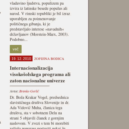
vladavino ljudstva, populizem pa
izvira iz latinske besede populus ali
o
narod. V rimski republiki je bil izraz
uporabljen za poimenovanje
političnega gibanja, ki je
predstavljalo interese »navadnih«
državljanov (Morstein-Marx, 2003).
Podobno...
več
ZOFIJINA BODICA
19. 12. 2010
Internacionalizacija
visokošolskega programa ali
zaton nacionalne univerze
Avtor:
Branko Gerlič
Dr. Boža Krakar Vogel, predsednica
slavističnega društva Slovenije in dr.
Ada Vidovič Muha, članica tega
društva, sta v sobotnem Delu na
strani 5 objavili članek z gornjim
m
naslovom. V zvezi s tem bi morebiti
veljalo ponovno postaviti nekaj že