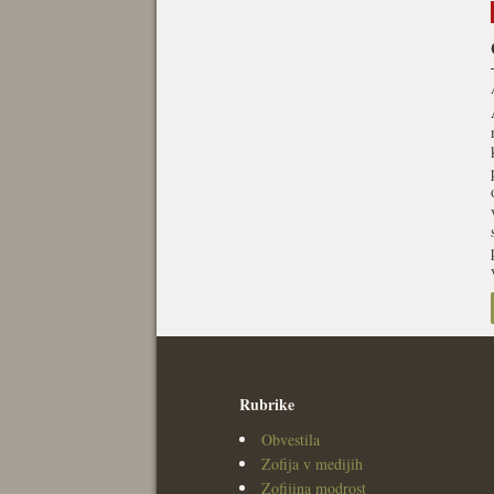
Rubrike
Obvestila
Zofija v medijih
Zofijina modrost