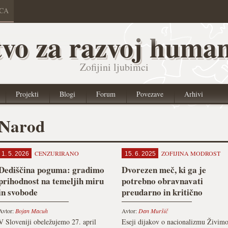
ICA
vo za razvoj human
Zofijini ljubimci
Projekti
Blogi
Forum
Povezave
Arhivi
Narod
CENZURIRANO
ZOFIJINA MODROST
1. 5. 2026
15. 6. 2025
Dediščina poguma: gradimo
Dvorezen meč, ki ga je
prihodnost na temeljih miru
potrebno obravnavati
in svobode
preudarno in kritično
Avtor:
Bojan Macuh
Avtor:
Dan Muršič
V Sloveniji obeležujemo 27. april
Eseji dijakov o nacionalizmu Živim