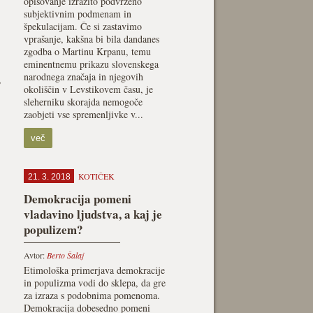
opisovanje izrazito podvrženo
subjektivnim podmenam in
špekulacijam. Če si zastavimo
vprašanje, kakšna bi bila dandanes
zgodba o Martinu Krpanu, temu
eminentnemu prikazu slovenskega
narodnega značaja in njegovih
,
okoliščin v Levstikovem času, je
sleherniku skorajda nemogoče
zaobjeti vse spremenljivke v...
več
KOTIČEK
21. 3. 2018
Demokracija pomeni
vladavino ljudstva, a kaj je
populizem?
Avtor:
Berto Šalaj
Etimološka primerjava demokracije
in populizma vodi do sklepa, da gre
za izraza s podobnima pomenoma.
Demokracija dobesedno pomeni