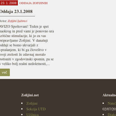
ODDAJA ZOFIJINIH
23. 1. 2008
Oddaja 23.1.2008
Avtor:
Zofijini ljubimci
AVIZO Spoštovani! Teden je spet
naokrog in pred vami je ponovno ura
kritične stimulacije, ki jo za vas
pripravljamo Zofijini. V današnji
oddaji se bomo ukvarjali z
vprašanjem, ki bi ga človeštvo v
svoji zrelosti že zdavnaj moralo
potisniti v zgodovinski spomin, pa se
v veliko bolj realni nedoletnosti,...
več
Zofijini.net
Aktualn
Zofijini
Nateč
Sekcija UTD
02/07/20
Učilnica
Dialo