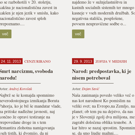
so se razbohotili v 20. stoletju,
najdemo že v sužnjelastništvu in
kakšna je nacionalistična zavest in
kastnih socialnih sistemih ter mnogo
kakšen je njen jezik v smislu, kako
kasneje v vseh modernih družbah. S
nacionalistično zavest sploh
negativna stališča, posplošene,
prepoznamo....
povsem neupravičene sodbe o...
več
več
CENZURIRANO
ZOFIJA V MEDIJIH
24. 11. 2013
29. 9. 2013
Smrt narcizmu, svoboda
Narod: predpostavka, ki je
narodu!
nisem potreboval
Avtor:
Andrej Korošak
Avtor:
Dejan Savić
Najbrž se še komajda spomnimo
Naša zanimanja povedo veliko več o
neverodostojnega izmikanja Boruta
nas kot narodnost Ko pomislim na
Pahorja, ko je bil še mandatar vlade,
veliki svet; na Evropo,na Zemljo, na
na pritiske nadležne javnosti, naj
planet; ob tem pa na dejstvo, da nas
končno že opravi testiranje na
je v Sloveniji zgolj dva milijona, me
prepovedane droge in s tem
zagrabi določena oblika tesnobe. A
demantira zlohotna namigovanja
kar hitro se nazaj sprostim. Spomni
vseh tistih, ki dvomijo, da ni
se, da smo ljudje majhni,...