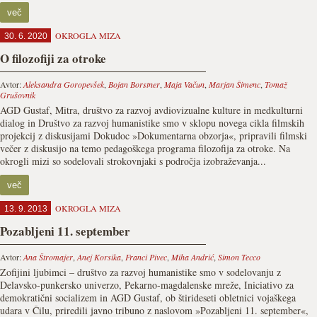
več
OKROGLA MIZA
30. 6. 2020
O filozofiji za otroke
Avtor:
Aleksandra Goropevšek
,
Bojan Borstner
,
Maja Vačun
,
Marjan Šimenc
,
Tomaž
Grušovnik
AGD Gustaf, Mitra, društvo za razvoj avdiovizualne kulture in medkulturni
dialog in Društvo za razvoj humanistike smo v sklopu novega cikla filmskih
projekcij z diskusijami Dokudoc »Dokumentarna obzorja«, pripravili filmski
večer z diskusijo na temo pedagoškega programa filozofija za otroke. Na
okrogli mizi so sodelovali strokovnjaki s področja izobraževanja...
več
OKROGLA MIZA
13. 9. 2013
Pozabljeni 11. september
Avtor:
Ana Štromajer
,
Anej Korsika
,
Franci Pivec
,
Miha Andrić
,
Simon Tecco
Zofijini ljubimci – društvo za razvoj humanistike smo v sodelovanju z
Delavsko-punkersko univerzo, Pekarno-magdalenske mreže, Iniciativo za
demokratični socializem in AGD Gustaf, ob štirideseti obletnici vojaškega
udara v Čilu, priredili javno tribuno z naslovom »Pozabljeni 11. september«,