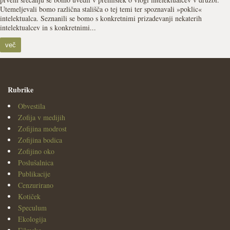
Utemeljevali bomo različna stališča o tej temi ter spoznavali »poklic«
intelektualca. Seznanili se bomo s konkretnimi prizadevanji nekaterih
intelektualcev in s konkretnimi...
več
Rubrike
Obvestila
Zofija v medijih
Zofijina modrost
Zofijina bodica
Zofijino oko
Poslušalnica
Publikacije
Cenzurirano
Kotiček
Speculum
Ekologija