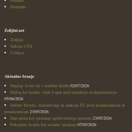
Filmsko
Donirajte
Zofijini.net
Zofijini
Sekcija UTD
Učilnica
Aktualno branje
Natečaj: Izviri zla v sodobni družbi
02/07/2026
Dialog kot krinka: Anže Logar med mimikrijo in depolarizacijo
05/06/2026
Inštitut Trivelis, zastraševanje in sankcije EU proti posameznikom in
posameznicam
23/05/2026
Dan upora kot vprašanje zgodovinskega spomina
23/05/2026
Pokojnine in delo kot socialni vprašanji
07/05/2026