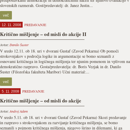
predpostavkami demokracije in demokratičnimi načeli ter njihovo evaluacijo v
slovenskih razmerah. Gost/predavatelj: dr. Janez Justin...
več
PREDAVANJE
12. 11. 2008
Kritično mišljenje – od misli do akcije II
Avtor:
Danilo Šuster
V sredo 12.11. ob 18. uri v dvorani Gustaf (Zavod Pekarna) Ob pomoči
strokovnjakov s področja logike in argumentacije se bomo seznanili z
osnovami kritičnega in logičnega mišljenja ter njunim pomenom in vplivom na
demokratično razpravo. Gosta/predavatelja: dr. Boris Vezjak in dr. Danilo
Šuster (Filozofska fakulteta Maribor) Učni material:...
več
PREDAVANJE
5. 11. 2008
Kritično mišljenje – od misli do akcije
Avtor:
Andrej Adam
V sredo 5.11. ob 18. uri v dvorani Gustaf (Zavod Pekarna) Skozi predavanje
in razpravo s strokovnjakom za razvijanje kritičnega mišljenja, se bomo
seznanili s pojmom kritičnega mišljenja, njegovo širino in dilemami, ki ga