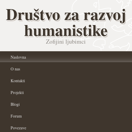
Društvo za razvoj
humanistike
Zofijini ljubimci
Naslovna
O nas
Kontakti
Projekti
Blogi
Forum
Povezave