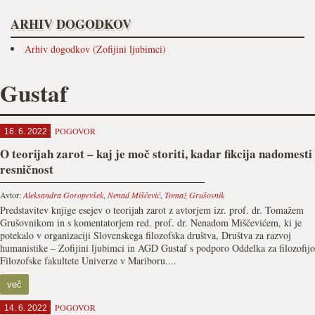
ARHIV DOGODKOV
Arhiv dogodkov (Zofijini ljubimci)
Gustaf
POGOVOR
16. 6. 2022
O teorijah zarot – kaj je moč storiti, kadar fikcija nadomesti
resničnost
Avtor:
Aleksandra Goropevšek
,
Nenad Miščević
,
Tomaž Grušovnik
Predstavitev knjige esejev o teorijah zarot z avtorjem izr. prof. dr. Tomažem
Grušovnikom in s komentatorjem red. prof. dr. Nenadom Miščevićem, ki je
potekalo v organizaciji Slovenskega filozofska društva, Društva za razvoj
humanistike – Zofijini ljubimci in AGD Gustaf s podporo Oddelka za filozofijo
Filozofske fakultete Univerze v Mariboru....
več
POGOVOR
14. 6. 2022