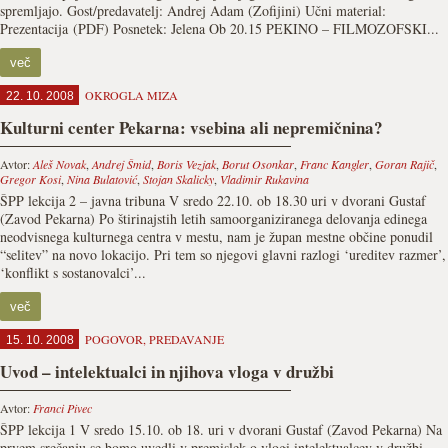
spremljajo. Gost/predavatelj: Andrej Adam (Zofijini) Učni material:
Prezentacija (PDF) Posnetek: Jelena Ob 20.15 PEKINO – FILMOZOFSKI...
več
OKROGLA MIZA
22. 10. 2008
Kulturni center Pekarna: vsebina ali nepremičnina?
Avtor:
Aleš Novak
,
Andrej Šmid
,
Boris Vezjak
,
Borut Osonkar
,
Franc Kangler
,
Goran Rajič
,
Gregor Kosi
,
Nina Bulatović
,
Stojan Skalicky
,
Vladimir Rukavina
ŠPP lekcija 2 – javna tribuna V sredo 22.10. ob 18.30 uri v dvorani Gustaf
(Zavod Pekarna) Po štirinajstih letih samoorganiziranega delovanja edinega
neodvisnega kulturnega centra v mestu, nam je župan mestne občine ponudil
“selitev” na novo lokacijo. Pri tem so njegovi glavni razlogi ‘ureditev razmer’,
‘konflikt s sostanovalci’...
več
POGOVOR
,
PREDAVANJE
15. 10. 2008
Uvod – intelektualci in njihova vloga v družbi
Avtor:
Franci Pivec
ŠPP lekcija 1 V sredo 15.10. ob 18. uri v dvorani Gustaf (Zavod Pekarna) Na
prvem srečanju se bomo uvedli v premislek o vlogi intelektualcev v družbi.