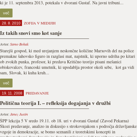
ki je 11. septembra 2013, potekala v dvorani Gustaf. Na javni tribuni...
več
ZOFIJA V MEDIJIH
28. 8. 2010
Iz takih snovi smo kot sanje
Avtor:
Samo Bohak
Starejši gospod, ki med urejanjem neskončne količine Marxovih del na police
premakne šahovsko figuro in razglasi mat, najstnik, ki uporno udriha po kitari
ob zvokih punka, profesor, ki predava Kritično teorijo pisani mešanici
obiskovalcev, francoski umetnik, ki upodablja prostor okoli sebe, kot ga vidi
sam, Slovak, ki kuha kruh...
več
PREDAVANJE
19. 11. 2008
Politična teorija I. – refleksija dogajanja v družbi
Avtor:
Janez Justin
ŠPP lekcija 5 V sredo 19.11. ob 18. uri v dvorani Gustaf (Zavod Pekarna)
Skozi predavanje, analizo in diskusijo s strokovnjakom s področja državljanske
vzgoje in demokracije, se bomo seznanili z teoretskimi koncepti in