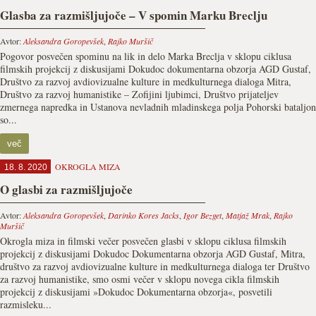
Glasba za razmišljujoče – V spomin Marku Breclju
Avtor:
Aleksandra Goropevšek
,
Rajko Muršič
Pogovor posvečen spominu na lik in delo Marka Breclja v sklopu ciklusa
filmskih projekcij z diskusijami Dokudoc dokumentarna obzorja AGD Gustaf,
Društvo za razvoj avdiovizualne kulture in medkulturnega dialoga Mitra,
Društvo za razvoj humanistike – Zofijini ljubimci, Društvo prijateljev
zmernega napredka in Ustanova nevladnih mladinskega polja Pohorski bataljon
so...
več
OKROGLA MIZA
18. 8. 2020
O glasbi za razmišljujoče
Avtor:
Aleksandra Goropevšek
,
Darinko Kores Jacks
,
Igor Bezget
,
Matjaž Mrak
,
Rajko
Muršič
Okrogla miza in filmski večer posvečen glasbi v sklopu ciklusa filmskih
projekcij z diskusijami Dokudoc Dokumentarna obzorja AGD Gustaf, Mitra,
društvo za razvoj avdiovizualne kulture in medkulturnega dialoga ter Društvo
za razvoj humanistike, smo osmi večer v sklopu novega cikla filmskih
projekcij z diskusijami »Dokudoc Dokumentarna obzorja«, posvetili
razmisleku...