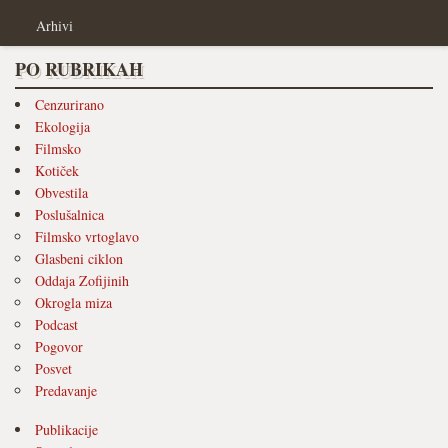
Arhivi
PO RUBRIKAH
Cenzurirano
Ekologija
Filmsko
Kotiček
Obvestila
Poslušalnica
Filmsko vrtoglavo
Glasbeni ciklon
Oddaja Zofijinih
Okrogla miza
Podcast
Pogovor
Posvet
Predavanje
Publikacije