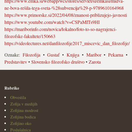
https://www.emka.si/webapp/wcs/stores/servlet/sl/emkasi/midva-
ne-bova-rešila-tega-sveta-%28subvencija%29-p-9789610164968
https://www.primorske.si/2022/04/08/znanost-priblizujejo-javnosti
https://www.youtube.com/watch?v=CSPaMITs9HI
https://mariborinfo.com/novica/lokalno/foto-to-so-nagrajenci-
filozofske-fakultete/150663
https://videolectures.net/danfilozofije2017_miscevic_dan_filozofije/
Oznake:
Filozofija
•
Gustaf
•
Knjiga
•
Maribor
•
Pekarna
•
Predstavitev
•
Slovensko filozofsko društvo
•
Zarota
Rubrike
Obvestila
Zofija v medijih
Zofijina modrost
Zofijina bodica
Zofijino oko
Poslušalnica