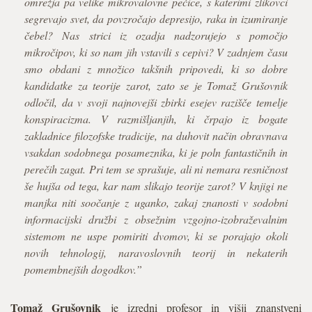
omrežja pa velike mikrovalovne pečice, s katerimi zlikovci
segrevajo svet, da povzročajo depresijo, raka in izumiranje
čebel? Nas strici iz ozadja nadzorujejo s pomočjo
mikročipov, ki so nam jih vstavili s cepivi? V zadnjem času
smo obdani z množico takšnih pripovedi, ki so dobre
kandidatke za teorije zarot, zato se je Tomaž Grušovnik
odločil, da v svoji najnovejši zbirki esejev razišče temelje
konspiracizma. V razmišljanjih, ki črpajo iz bogate
zakladnice filozofske tradicije, na duhovit način obravnava
vsakdan sodobnega posameznika, ki je poln fantastičnih in
perečih zagat. Pri tem se sprašuje, ali ni nemara resničnost
še hujša od tega, kar nam slikajo teorije zarot? V knjigi ne
manjka niti soočanje z uganko, zakaj znanosti v sodobni
informacijski družbi z obsežnim vzgojno-izobraževalnim
sistemom ne uspe pomiriti dvomov, ki se porajajo okoli
novih tehnologij, naravoslovnih teorij in nekaterih
pomembnejših dogodkov.”
Tomaž Grušovnik
je izredni profesor in višji znanstveni