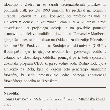
filozofijo v Zadru in se zaradi nacionalističnih pritiskov in
političnih čistk po letu 1993 umaknil ter predaval na tečajih v
Gradcu, Celovcu in Trstu, kot gostujoči profesor pa tudi na
Univerzi v Ženevi in kot zunanji član CREA v Parizu. Sredi
devetdesetih let prejšnjega stoletja je na povabilo pomagal
ustanoviti oddelek za analitično filozofijo na Univerzi v Mariboru,
kjer je še danes redni profesor na Oddelku za filozofijo Filozofske
fakultete UM. Predava tudi na Srednjeevropski univerzi (CEU) v
Budimpešti, kjer je njegovo uvodno leto gostovanja vodilo v
ustanovitev filozofskega oddelka, pomagal pa je tudi vzpostaviti
doktorski program CEU, ki ga še vedno vodi. Redno sodeluje z
Univerzo na Reki, kjer je vzgojil celo generacijo analitičnih
filozofov, ki sedaj predstavljajo jedro edinega analitičnega
filozofskega oddelka na Hrvaškem.
Napotila:
Tomaž Grušovnik:
Midva ne bova rešila sveta!
, Mladinska knjiga,
2022