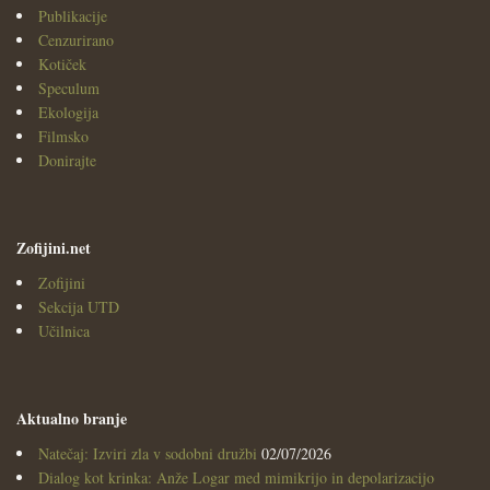
Publikacije
Cenzurirano
Kotiček
Speculum
Ekologija
Filmsko
Donirajte
Zofijini.net
Zofijini
Sekcija UTD
Učilnica
Aktualno branje
Natečaj: Izviri zla v sodobni družbi
02/07/2026
Dialog kot krinka: Anže Logar med mimikrijo in depolarizacijo