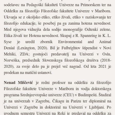
sodelavec na Pedagoški fakulteti Univerze na Primorskem ter na
Oddelku za filozofijo Filozofske fakultete Univerze v Mariboru.
Ukvarja se z okoljsko etiko, etiko živali, etiko v raziskovanju ter
filozofijo edukacije, še posebej pa ga zanima hotena nevednost.
Med njegova vidnejša dela sodijo monografije Odtenki zelene,
Etika živali ter Hotena nevednost. Skupaj z R. Spannring in K. L.
Syse je uredil zbornik Environmental and Animal
Denial (Lexington, 2020). Bil je Fulbrightov štipendist v Novi
Mehiki, ZDA; gostujoči predavatelj na Univerzi v Oslu,
Norveška, predsednik Slovenskega filozofskega društva (2018-
2020), za svoje delo pa je prejel več nagrad. Od leta 2021 je
prodekan na matični ustanovi.
Nenad Miščević
je redni profesor na oddelku za filozofijo
Filozofske fakultete Univerze v Mariboru in vodja doktorskega
programa Srednjeevropske univerze (CEU) v Budimpešti. Študiral
je na univerzah v Zagrebu, Čikagu in Parizu ter diplomiral na
Univerzi v Zagrebu in doktoriral na Univerzi v Ljubljani. Po
uvodnem semestru Univerzi na Reki je predaval na oddelku za