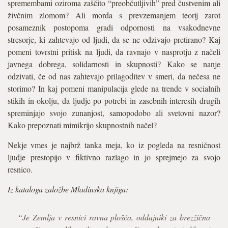
spremembami oziroma zaščito “preobčutljivih” pred čustvenim ali
živčnim zlomom? Ali morda s prevzemanjem teorij zarot
posameznik postopoma gradi odpornosti na vsakodnevne
stresorje, ki zahtevajo od ljudi, da se ne odzivajo pretirano? Kaj
pomeni tovrstni pritisk na ljudi, da ravnajo v nasprotju z načeli
javnega dobrega, solidarnosti in skupnosti? Kako se nanje
odzivati, če od nas zahtevajo prilagoditev v smeri, da nečesa ne
storimo? In kaj pomeni manipulacija glede na trende v socialnih
stikih in okolju, da ljudje po potrebi in zasebnih interesih drugih
spreminjajo svojo zunanjost, samopodobo ali svetovni nazor?
Kako prepoznati mimikrijo skupnostnih načel?
Nekje vmes je najbrž tanka meja, ko iz pogleda na resničnost
ljudje prestopijo v fiktivno razlago in jo sprejmejo za svojo
resnico.
Iz kataloga založbe Mladinska knjiga:
“Je Zemlja v resnici ravna plošča, oddajniki za brezžična