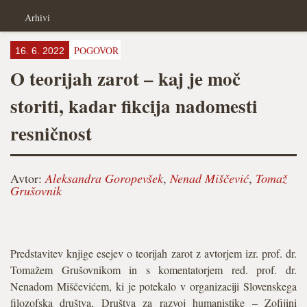
Arhivi
POGOVOR
16. 6. 2022
O teorijah zarot – kaj je moč
storiti, kadar fikcija nadomesti
resničnost
Avtor:
Aleksandra Goropevšek
,
Nenad Miščević
,
Tomaž
Grušovnik
Predstavitev knjige esejev o teorijah zarot z avtorjem izr. prof. dr.
Tomažem Grušovnikom in s komentatorjem red. prof. dr.
Nenadom Miščevićem, ki je potekalo v organizaciji Slovenskega
filozofska društva, Društva za razvoj humanistike – Zofijini