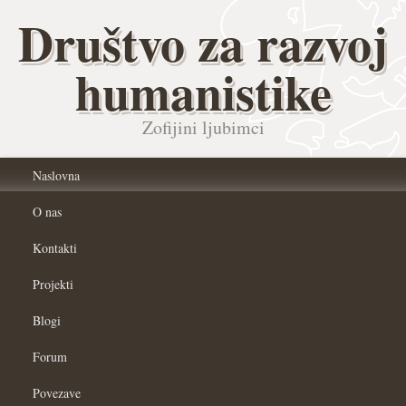
Društvo za razvoj
humanistike
Zofijini ljubimci
Naslovna
O nas
Kontakti
Projekti
Blogi
Forum
Povezave