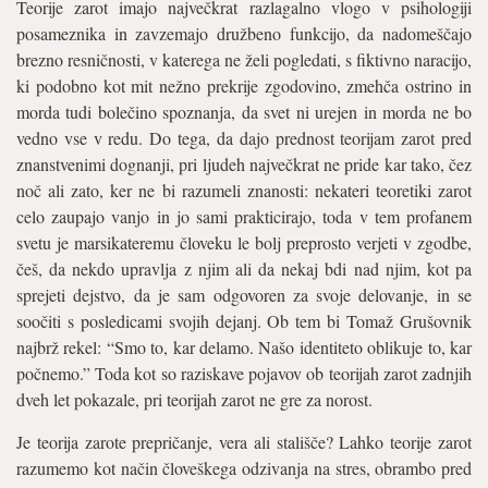
Teorije zarot imajo največkrat razlagalno vlogo v psihologiji
posameznika in zavzemajo družbeno funkcijo, da nadomeščajo
brezno resničnosti, v katerega ne želi pogledati, s fiktivno naracijo,
ki podobno kot mit nežno prekrije zgodovino, zmehča ostrino in
morda tudi bolečino spoznanja, da svet ni urejen in morda ne bo
vedno vse v redu. Do tega, da dajo prednost teorijam zarot pred
znanstvenimi dognanji, pri ljudeh največkrat ne pride kar tako, čez
noč ali zato, ker ne bi razumeli znanosti: nekateri teoretiki zarot
celo zaupajo vanjo in jo sami prakticirajo, toda v tem profanem
svetu je marsikateremu človeku le bolj preprosto verjeti v zgodbe,
češ, da nekdo upravlja z njim ali da nekaj bdi nad njim, kot pa
sprejeti dejstvo, da je sam odgovoren za svoje delovanje, in se
soočiti s posledicami svojih dejanj. Ob tem bi Tomaž Grušovnik
najbrž rekel: “Smo to, kar delamo. Našo identiteto oblikuje to, kar
počnemo.” Toda kot so raziskave pojavov ob teorijah zarot zadnjih
dveh let pokazale, pri teorijah zarot ne gre za norost.
Je teorija zarote prepričanje, vera ali stališče? Lahko teorije zarot
razumemo kot način človeškega odzivanja na stres, obrambo pred