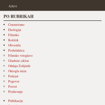
Arhivi
PO RUBRIKAH
Cenzurirano
Ekologija
Filmsko
Kotiček
Obvestila
Poslušalnica
Filmsko vrtoglavo
Glasbeni ciklon
Oddaja Zofijinih
Okrogla miza
Podcast
Pogovor
Posvet
Predavanje
Publikacije