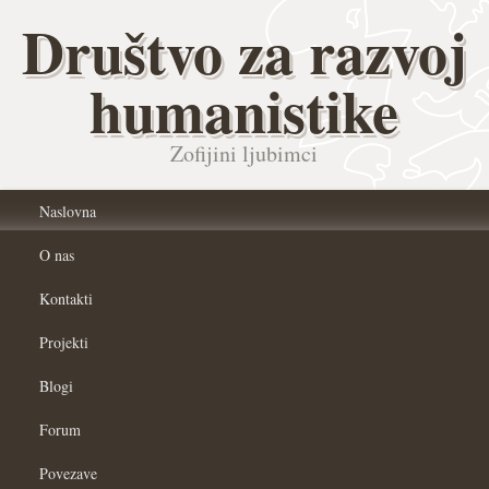
Društvo za razvoj
humanistike
Zofijini ljubimci
Naslovna
O nas
Kontakti
Projekti
Blogi
Forum
Povezave