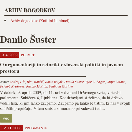
ARHIV DOGODKOV
Arhiv dogodkov (Zofijini ljubimci)
Danilo Šuster
POSVET
9. 4. 2009
O argumentaciji in retoriki v slovenski politiki in javnem
prostoru
Avtor:
Andrej Ule
,
Blaž Kavčič
,
Boris Vezjak
,
Danilo Šuster
,
Igor Ž. Žagar
,
Janja Žmavc
,
Primož Krašovec
,
Rastko Močnik
,
Smiljana Gartner
V četrtek, 9. aprila 2009, ob 11. uri v dvorani Državnega sveta, v stavbi
parlamenta, Šubičeva 4, Ljubljana. Kot državljani si želimo, da bi državo
vodili tisti, ki jim lahko zaupamo. Zaupamo pa lahko le tistim, ki nas v svojih
stališčih prepričajo. V tem smislu si moramo prizadevati tudi...
več
PREDAVANJE
12. 11. 2008