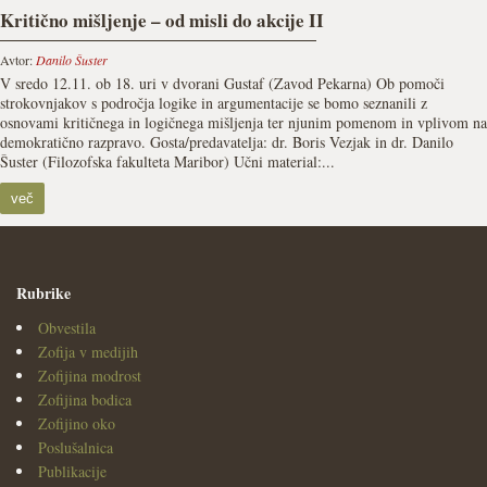
Kritično mišljenje – od misli do akcije II
Avtor:
Danilo Šuster
V sredo 12.11. ob 18. uri v dvorani Gustaf (Zavod Pekarna) Ob pomoči
strokovnjakov s področja logike in argumentacije se bomo seznanili z
osnovami kritičnega in logičnega mišljenja ter njunim pomenom in vplivom na
demokratično razpravo. Gosta/predavatelja: dr. Boris Vezjak in dr. Danilo
Šuster (Filozofska fakulteta Maribor) Učni material:...
več
Rubrike
Obvestila
Zofija v medijih
Zofijina modrost
Zofijina bodica
Zofijino oko
Poslušalnica
Publikacije