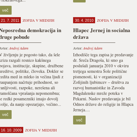
več
ZOFIJA V MEDIJIH
ZOFIJA V MEDIJIH
21. 7. 2011
30. 4. 2010
Neposredna demokracija in
Hlapec Jernej in socialna
druge pobude
država
Avtor:
Andrej Adam
Avtor:
Andrej Adam
V življenju je pogosto tako, da šele
Izhodišče tega zapisa je predavanje
kriza razgali resnico kakšnega
dr. Sreča Dragoša, ki smo ga
pojava, institucije, skupine, družbene
poslušali januarja 2010 v okviru
ureditve, politike, človeka. Dokler se
tretjega semestra Šole politične
cedita med in mleko in večina ljudi z
pismenosti, ki v organizaciji
zaupanjem načrtuje prihodnost, so
Zofijinih ljubimcev – društva za
ranljivosti, razpoke, nerešena ali
razvoj humanistike in Zavoda
zamolčana vprašanja nepomembna;
Magdalenske mreže poteka v
le redki posamezniki imajo dovolj
Pekarni. Naslov predavanja je bil
volje, da nanje opozarjajo, večino...
Odnos države do religije in Hlapca
Jerneja....
več
več
ZOFIJA V MEDIJIH
16. 10. 2009