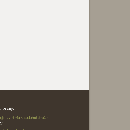
o branje
aj: Izviri zla v sodobni družbi
26