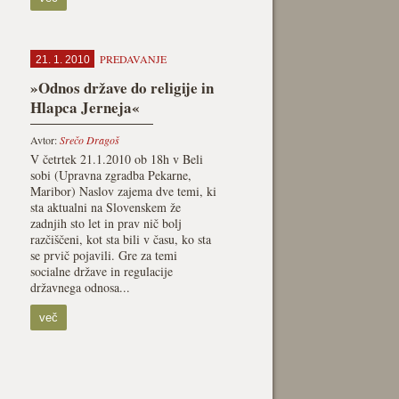
PREDAVANJE
21. 1. 2010
»Odnos države do religije in
Hlapca Jerneja«
Avtor:
Srečo Dragoš
V četrtek 21.1.2010 ob 18h v Beli
sobi (Upravna zgradba Pekarne,
Maribor) Naslov zajema dve temi, ki
sta aktualni na Slovenskem že
zadnjih sto let in prav nič bolj
razčiščeni, kot sta bili v času, ko sta
se prvič pojavili. Gre za temi
socialne države in regulacije
državnega odnosa...
več