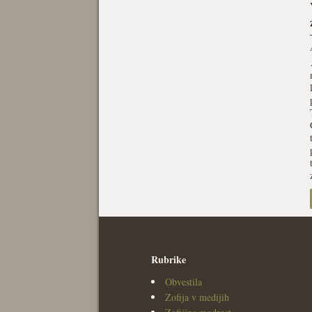
Rubrike
Obvestila
Zofija v medijih