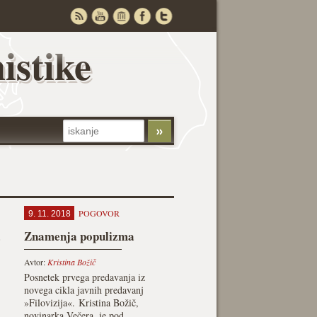
istike
POGOVOR
9. 11. 2018
a
Znamenja populizma
Avtor:
Kristina Božič
Posnetek prvega predavanja iz
novega cikla javnih predavanj
»Filovizija«. Kristina Božič,
novinarka Večera, je pod