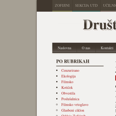
ZOFIJINI
SEKCIJA UTD
UČILN
Društ
Naslovna
O nas
Kontakti
PO RUBRIKAH
Cenzurirano
Ekologija
Filmsko
Kotiček
Obvestila
Poslušalnica
Filmsko vrtoglavo
Glasbeni ciklon
Oddaja Zofijinih