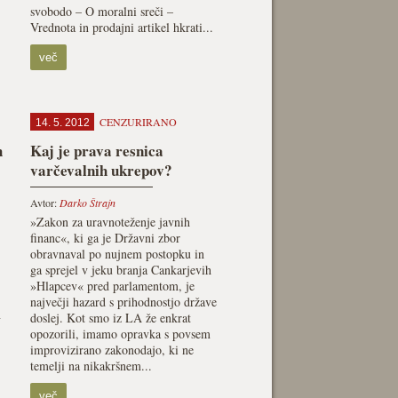
svobodo – O moralni sreči –
Vrednota in prodajni artikel hkrati...
več
CENZURIRANO
14. 5. 2012
h
Kaj je prava resnica
varčevalnih ukrepov?
Avtor:
Darko Štrajn
»Zakon za uravnoteženje javnih
financ«, ki ga je Državni zbor
obravnaval po nujnem postopku in
ga sprejel v jeku branja Cankarjevih
»Hlapcev« pred parlamentom, je
največji hazard s prihodnostjo države
n
doslej. Kot smo iz LA že enkrat
opozorili, imamo opravka s povsem
improvizirano zakonodajo, ki ne
temelji na nikakršnem...
več