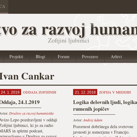
ICA
vo za razvoj human
Zofijini ljubimci
Projekti
Blogi
Forum
Povezave
Arhivi
Ivan Cankar
ODDAJA ZOFIJINIH
ZOFIJA V MEDIJIH
24. 1. 2019
21. 12. 2018
Oddaja, 24.1.2019
Logika delovnih ljudi, logik
rumenih jopičev
Avtor:
Društvo za razvoj humanistike
Avizo Lepo pozdravljeni v oddaji
Avtor:
Andrej Adam
Zofijini ljubimci, ki jo za radio
Pozornost dobršnega dela svetovne
MARŠ in spletni podcast,
javnosti je usmerjena v Francijo.
pripravljamo v Društvu za razvoj