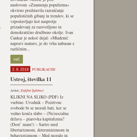
naslovom »Znamenja populizma«
okvirno predstavila razraščanje
populističnih gibanj in trendov, ki se
vzpostavljajo kot nasprotje
prizadevanj za razsvetljeno in
0
demokratično družbeno okolje. Ivan
Cankar je nekoč dejal: »Mladenič
napravi maturo, je do vrha nabasan z
različnim...
več
PUBLIKACIJE
2. 8. 2018
Ustroj, številka 11
Avtor:
Zofijini ljubimci
KLIKNI NA SLIKO (PDF) Iz
vsebine: Uvodnik – Pozitivne
svobode bi se morali bati, ker se
vedno konča slabo – (Ne)socialna
država – piarovka kapitalizma?
(Dost’ mam!) – Sartre med
libertarizmom, determinizmom in
behaviorizmom – Med moralo in