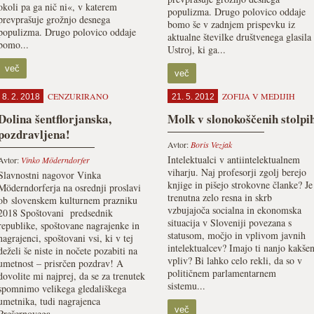
okoli pa ga nič ni«, v katerem
populizma. Drugo polovico oddaje
prevprašuje grožnjo desnega
bomo še v zadnjem prispevku iz
populizma. Drugo polovico oddaje
aktualne številke društvenega glasila
bomo...
Ustroj, ki ga...
več
več
CENZURIRANO
ZOFIJA V MEDIJIH
8. 2. 2018
21. 5. 2012
Dolina šentflorjanska,
Molk v slonokoščenih stolpi
pozdravljena!
Avtor:
Boris Vezjak
Intelektualci v antiintelektualnem
Avtor:
Vinko Möderndorfer
viharju. Naj profesorji zgolj berejo
Slavnostni nagovor Vinka
knjige in pišejo strokovne članke? Je
Möderndorferja na osrednji proslavi
trenutna zelo resna in skrb
ob slovenskem kulturnem prazniku
vzbujajoča socialna in ekonomska
2018 Spoštovani predsednik
situacija v Sloveniji povezana s
republike, spoštovane nagrajenke in
statusom, močjo in vplivom javnih
nagrajenci, spoštovani vsi, ki v tej
intelektualcev? Imajo ti nanjo kakše
deželi še niste in nočete pozabiti na
vpliv? Bi lahko celo rekli, da so v
umetnost – prisrčen pozdrav! A
političnem parlamentarnem
dovolite mi najprej, da se za trenutek
sistemu...
spomnimo velikega gledališkega
umetnika, tudi nagrajenca
več
Prešernovega...