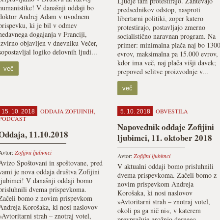
Ljudje tam protestirajo. Zahtevajo
humanistike! V današnji oddaji bo
predsednikov odstop, nasproti
doktor Andrej Adam v uvodnem
libertarni politiki, zoper katero
prispevku, ki je bil v odmev
protestirajo, postavljajo zmerno
nedavnega dogajanja v Franciji,
socialistično naravnan program. Na
izvirno objavljen v dnevniku Večer,
primer: minimalna plača naj bo 130
sopostavljal logiko delovnih ljudi...
evrov, maksimalna pa 15.000 evrov,
kdor ima več, naj plača višji davek;
več
prepoved selitve proizvodnje v...
več
ODDAJA ZOFIJINIH
,
OBVESTILA
15. 10. 2018
5. 10. 2018
PODCAST
Napovednik oddaje Zofijini
Oddaja, 11.10.2018
ljubimci, 11. oktober 2018
Avtor:
Zofijini ljubimci
Avtor:
Zofijini ljubimci
Avizo Spoštovani in spoštovane, pred
V aktualni oddaji bomo prisluhnili
vami je nova oddaja društva Zofijini
dvema prispevkoma. Začeli bomo z
ljubimci! V današnji oddaji bomo
novim prispevkom Andreja
prisluhnili dvema prispevkoma.
Korošaka, ki nosi naslovov
Začeli bomo z novim prispevkom
»Avtoritarni strah – znotraj votel,
Andreja Korošaka, ki nosi naslovov
okoli pa ga nič ni«, v katerem
»Avtoritarni strah – znotraj votel,
prevprašuje grožnjo desnega