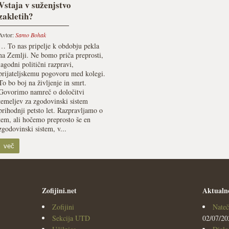
Vstaja v suženjstvo
zakletih?
Avtor:
Samo Bohak
… To nas pripelje k obdobju pekla
na Zemlji. Ne bomo priča preprosti,
lagodni politični razpravi,
prijateljskemu pogovoru med kolegi.
To bo boj na življenje in smrt.
Govorimo namreč o določitvi
temeljev za zgodovinski sistem
prihodnji petsto let. Razpravljamo o
tem, ali hočemo preprosto še en
zgodovinski sistem, v...
več
Zofijini.net
Aktualn
Zofijini
Nateč
Sekcija UTD
02/07/20