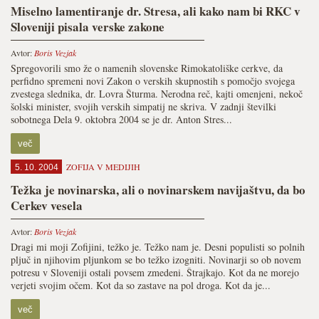
Miselno lamentiranje dr. Stresa, ali kako nam bi RKC v
Sloveniji pisala verske zakone
Avtor:
Boris Vezjak
Spregovorili smo že o namenih slovenske Rimokatoliške cerkve, da
perfidno spremeni novi Zakon o verskih skupnostih s pomočjo svojega
zvestega slednika, dr. Lovra Šturma. Nerodna reč, kajti omenjeni, nekoč
šolski minister, svojih verskih simpatij ne skriva. V zadnji številki
sobotnega Dela 9. oktobra 2004 se je dr. Anton Stres...
več
ZOFIJA V MEDIJIH
5. 10. 2004
Težka je novinarska, ali o novinarskem navijaštvu, da bo
Cerkev vesela
Avtor:
Boris Vezjak
Dragi mi moji Zofijini, težko je. Težko nam je. Desni populisti so polnih
pljuč in njihovim pljunkom se bo težko izogniti. Novinarji so ob novem
potresu v Sloveniji ostali povsem zmedeni. Štrajkajo. Kot da ne morejo
verjeti svojim očem. Kot da so zastave na pol droga. Kot da je...
več