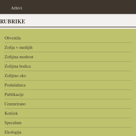
Arhivi
RUBRIKE
Obvestila
Zofija v medijih
Zofijina modrost
Zofijina bodica
Zofijino oko
Poslušalnica
Publikacije
Cenzurirano
Kotiček
Speculum
Ekologija