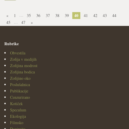
…
40
«
1
35
36
37
38
39
41
42
43
44
…
45
47
»
Rubrike
Obvestila
Zofija v medijih
Zofijina modrost
Zofijina bodica
Zofijino oko
Poslušalnica
Publikacije
Cenzurirano
Kotiček
Speculum
Ekologija
Filmsko
Donirajte