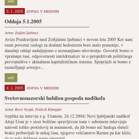
več
ZOFIJA V MEDIJIH
5. 1. 2005
Oddaja 5.1.2005
Avtor:
Zofijini ljubimci
Avizo Pozdravljeni med Zofijinimi ljubimci v novem letu 2005 Ker nam
razni posvetni razlogi za dodatni hedonizem bore malo pomenijo, v
današnji oddaji nadaljujemo z nezmanjšano silovitostjo. Govorili bomo o
vprašanju rase, odgovornosti intelektualcev in o perspektivah političnega
prevratništva v aktualnem kapitalističnem sistemu. Spoprijeli se bomo z
razmišljanji avtorjev...
več
ZOFIJA V MEDIJIH
4. 1. 2005
Svetovnonazorski babilon gospoda nadškofa
Avtor:
Boris Vezjak
,
Friderik Klampfer
(replika na intervju z g. Uranom, 24.12.2004) Novi ljubljanski nadškof
Alojz Uran je v sicer božično spravljivem tonu v sobotnem intervjuju
natrosil toliko protislovij in neumnosti, da jih bomo nič hudega sluteči
bralci prebavljali še nekaj časa, njegovo veličanstvo Razum pa kar kliče,
da je naša dolžnost nanje opozoriti....