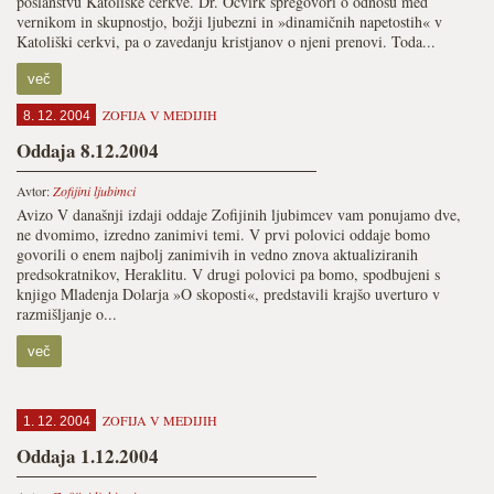
poslanstvu Katoliške cerkve. Dr. Ocvirk spregovori o odnosu med
vernikom in skupnostjo, božji ljubezni in »dinamičnih napetostih« v
Katoliški cerkvi, pa o zavedanju kristjanov o njeni prenovi. Toda...
več
ZOFIJA V MEDIJIH
8. 12. 2004
Oddaja 8.12.2004
Avtor:
Zofijini ljubimci
Avizo V današnji izdaji oddaje Zofijinih ljubimcev vam ponujamo dve,
ne dvomimo, izredno zanimivi temi. V prvi polovici oddaje bomo
govorili o enem najbolj zanimivih in vedno znova aktualiziranih
predsokratnikov, Heraklitu. V drugi polovici pa bomo, spodbujeni s
knjigo Mladenja Dolarja »O skoposti«, predstavili krajšo uverturo v
razmišljanje o...
več
ZOFIJA V MEDIJIH
1. 12. 2004
Oddaja 1.12.2004