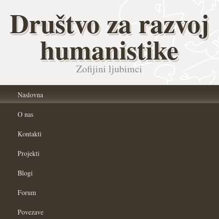
Društvo za razvoj
humanistike
Zofijini ljubimci
Naslovna
O nas
Kontakti
Projekti
Blogi
Forum
Povezave