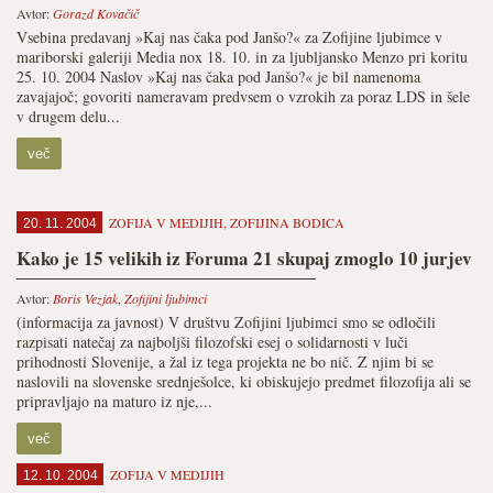
Avtor:
Gorazd Kovačič
Vsebina predavanj »Kaj nas čaka pod Janšo?« za Zofijine ljubimce v
mariborski galeriji Media nox 18. 10. in za ljubljansko Menzo pri koritu
25. 10. 2004 Naslov »Kaj nas čaka pod Janšo?« je bil namenoma
zavajajoč; govoriti nameravam predvsem o vzrokih za poraz LDS in šele
v drugem delu...
več
ZOFIJA V MEDIJIH
,
ZOFIJINA BODICA
20. 11. 2004
Kako je 15 velikih iz Foruma 21 skupaj zmoglo 10 jurjev
Avtor:
Boris Vezjak
,
Zofijini ljubimci
(informacija za javnost) V društvu Zofijini ljubimci smo se odločili
razpisati natečaj za najboljši filozofski esej o solidarnosti v luči
prihodnosti Slovenije, a žal iz tega projekta ne bo nič. Z njim bi se
naslovili na slovenske srednješolce, ki obiskujejo predmet filozofija ali se
pripravljajo na maturo iz nje,...
več
ZOFIJA V MEDIJIH
12. 10. 2004