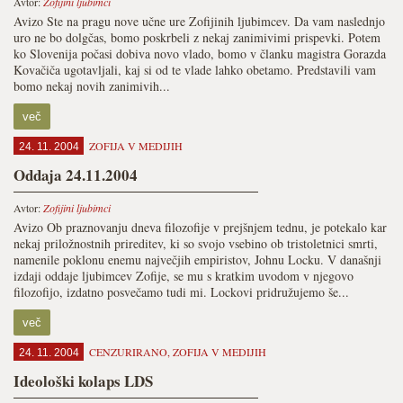
Avtor:
Zofijini ljubimci
Avizo Ste na pragu nove učne ure Zofijinih ljubimcev. Da vam naslednjo
uro ne bo dolgčas, bomo poskrbeli z nekaj zanimivimi prispevki. Potem
ko Slovenija počasi dobiva novo vlado, bomo v članku magistra Gorazda
Kovačiča ugotavljali, kaj si od te vlade lahko obetamo. Predstavili vam
bomo nekaj novih zanimivih...
več
ZOFIJA V MEDIJIH
24. 11. 2004
Oddaja 24.11.2004
Avtor:
Zofijini ljubimci
Avizo Ob praznovanju dneva filozofije v prejšnjem tednu, je potekalo kar
nekaj priložnostnih prireditev, ki so svojo vsebino ob tristoletnici smrti,
namenile poklonu enemu največjih empiristov, Johnu Locku. V današnji
izdaji oddaje ljubimcev Zofije, se mu s kratkim uvodom v njegovo
filozofijo, izdatno posvečamo tudi mi. Lockovi pridružujemo še...
več
CENZURIRANO
,
ZOFIJA V MEDIJIH
24. 11. 2004
Ideološki kolaps LDS