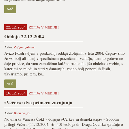
več
ZOFIJA V MEDIJIH
22. 12. 2004
Oddaja 22.12.2004
Avtor:
Zofijini ljubimci
Avizo Pozdravljeni v predzadnji oddaji Zofijinih v letu 2004. Čeprav smo
že vsi bolj ali manj v specifičnem prazničnem vzdušju, nam to gotovo ne
daje pravice, da vam zamolčimo kakšno racionalnejšo obdelavo vsebin, s
katerimi se mladi in stari v današnjih, vedno bolj ponorelih časih,
ukvarjamo, pri tem, ko...
več
ZOFIJA V MEDIJIH
16. 12. 2004
»Večer«: dva primera zavajanja
Avtor:
Boris Vezjak
Novinarka Vanessa Čokl v dosjeju »Cerkev in demokracija« v Sobotni
prilogi Večera (11.12.2004, str. 40) teologa dr. Draga Ocvirka sprašuje o