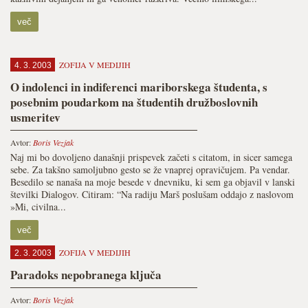
več
ZOFIJA V MEDIJIH
4. 3. 2003
O indolenci in indiferenci mariborskega študenta, s
posebnim poudarkom na študentih družboslovnih
usmeritev
Avtor:
Boris Vezjak
Naj mi bo dovoljeno današnji prispevek začeti s citatom, in sicer samega
sebe. Za takšno samoljubno gesto se že vnaprej opravičujem. Pa vendar.
Besedilo se nanaša na moje besede v dnevniku, ki sem ga objavil v lanski
številki Dialogov. Citiram: “Na radiju Marš poslušam oddajo z naslovom
»Mi, civilna...
več
ZOFIJA V MEDIJIH
2. 3. 2003
Paradoks nepobranega ključa
Avtor:
Boris Vezjak