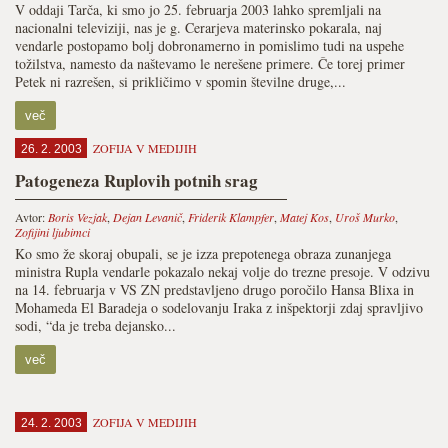
V oddaji Tarča, ki smo jo 25. februarja 2003 lahko spremljali na
nacionalni televiziji, nas je g. Cerarjeva materinsko pokarala, naj
vendarle postopamo bolj dobronamerno in pomislimo tudi na uspehe
tožilstva, namesto da naštevamo le nerešene primere. Če torej primer
Petek ni razrešen, si prikličimo v spomin številne druge,...
več
ZOFIJA V MEDIJIH
26. 2. 2003
Patogeneza Ruplovih potnih srag
Avtor:
Boris Vezjak
,
Dejan Levanič
,
Friderik Klampfer
,
Matej Kos
,
Uroš Murko
,
Zofijini ljubimci
Ko smo že skoraj obupali, se je izza prepotenega obraza zunanjega
ministra Rupla vendarle pokazalo nekaj volje do trezne presoje. V odzivu
na 14. februarja v VS ZN predstavljeno drugo poročilo Hansa Blixa in
Mohameda El Baradeja o sodelovanju Iraka z inšpektorji zdaj spravljivo
sodi, “da je treba dejansko...
več
ZOFIJA V MEDIJIH
24. 2. 2003