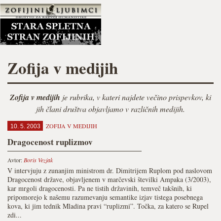
Zofija v medijih
Zofija v medijih
je rubrika, v kateri najdete večino prispevkov, ki
jih člani društva objavljamo v različnih medijih.
ZOFIJA V MEDIJIH
10. 5. 2003
Dragocenost ruplizmov
Avtor:
Boris Vezjak
V intervjuju z zunanjim ministrom dr. Dimitrijem Ruplom pod naslovom
Dragocenost države, objavljenem v marčevski številki Ampaka (3/2003),
kar mrgoli dragocenosti. Pa ne tistih državinih, temveč takšnih, ki
pripomorejo k našemu razumevanju semantike izjav tistega posebnega
kova, ki jim tednik Mladina pravi “ruplizmi”. Točka, za katero se Rupel
zdi...