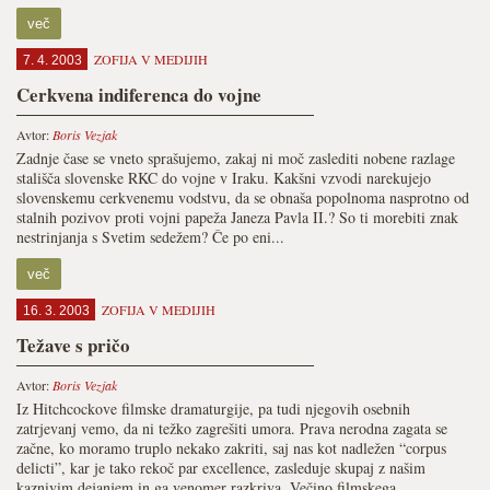
več
ZOFIJA V MEDIJIH
7. 4. 2003
Cerkvena indiferenca do vojne
Avtor:
Boris Vezjak
Zadnje čase se vneto sprašujemo, zakaj ni moč zaslediti nobene razlage
stališča slovenske RKC do vojne v Iraku. Kakšni vzvodi narekujejo
slovenskemu cerkvenemu vodstvu, da se obnaša popolnoma nasprotno od
stalnih pozivov proti vojni papeža Janeza Pavla II.? So ti morebiti znak
nestrinjanja s Svetim sedežem? Če po eni...
več
ZOFIJA V MEDIJIH
16. 3. 2003
Težave s pričo
Avtor:
Boris Vezjak
Iz Hitchcockove filmske dramaturgije, pa tudi njegovih osebnih
zatrjevanj vemo, da ni težko zagrešiti umora. Prava nerodna zagata se
začne, ko moramo truplo nekako zakriti, saj nas kot nadležen “corpus
delicti”, kar je tako rekoč par excellence, zasleduje skupaj z našim
kaznivim dejanjem in ga venomer razkriva. Večino filmskega...