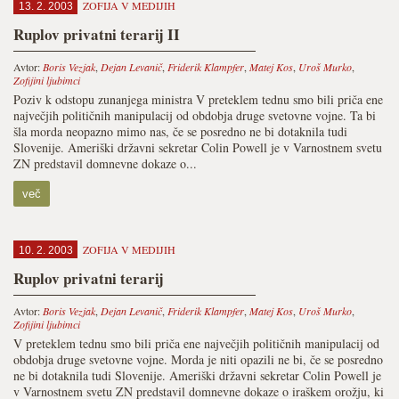
ZOFIJA V MEDIJIH
13. 2. 2003
Ruplov privatni terarij II
Avtor:
Boris Vezjak
,
Dejan Levanič
,
Friderik Klampfer
,
Matej Kos
,
Uroš Murko
,
Zofijini ljubimci
Poziv k odstopu zunanjega ministra V preteklem tednu smo bili priča ene
največjih političnih manipulacij od obdobja druge svetovne vojne. Ta bi
šla morda neopazno mimo nas, če se posredno ne bi dotaknila tudi
Slovenije. Ameriški državni sekretar Colin Powell je v Varnostnem svetu
ZN predstavil domnevne dokaze o...
več
ZOFIJA V MEDIJIH
10. 2. 2003
Ruplov privatni terarij
Avtor:
Boris Vezjak
,
Dejan Levanič
,
Friderik Klampfer
,
Matej Kos
,
Uroš Murko
,
Zofijini ljubimci
V preteklem tednu smo bili priča ene največjih političnih manipulacij od
obdobja druge svetovne vojne. Morda je niti opazili ne bi, če se posredno
ne bi dotaknila tudi Slovenije. Ameriški državni sekretar Colin Powell je
v Varnostnem svetu ZN predstavil domnevne dokaze o iraškem orožju, ki