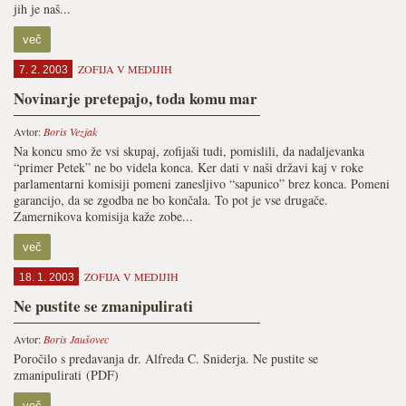
jih je naš...
več
ZOFIJA V MEDIJIH
7. 2. 2003
Novinarje pretepajo, toda komu mar
Avtor:
Boris Vezjak
Na koncu smo že vsi skupaj, zofijaši tudi, pomislili, da nadaljevanka
“primer Petek” ne bo videla konca. Ker dati v naši državi kaj v roke
parlamentarni komisiji pomeni zanesljivo “sapunico” brez konca. Pomeni
garancijo, da se zgodba ne bo končala. To pot je vse drugače.
Zamernikova komisija kaže zobe...
več
ZOFIJA V MEDIJIH
18. 1. 2003
Ne pustite se zmanipulirati
Avtor:
Boris Jaušovec
Poročilo s predavanja dr. Alfreda C. Sniderja. Ne pustite se
zmanipulirati (PDF)
več