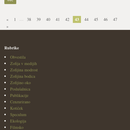
…
43
«
1
38
39
40
41
42
44
45
46
47
»
Rubrike
Obvestila
Zofija v medijih
Zofijina modrost
Zofijina bodica
Zofijino oko
Poslušalnica
Publikacije
Cenzurirano
Kotiček
Speculum
Ekologija
Filmsko