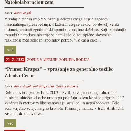
Natokolaboracionizem
Avtor:
Boris Vezjak
V zadnjih tednih smo v Sloveniji deležni enega hujših napadov
nacionalnega sprenevedanja, s katerim utegne nekoč, ob dovolj veliki
distanci, postreči zgodovinski spomin te majhne deželice. Kajti v sedanjih
trenutkih narodove histerije se nam kaže le kot tipično slovenska
razklanost med želje in izpolnitev potreb. “To eat a cake...
več
ZOFIJA V MEDIJIH
,
ZOFIJINA BODICA
21. 2. 2003
“Primer Krapež” – vprašanje za generalno tožilko
Zdenko Cerar
Avtor:
Boris Vezjak
,
Rok Praprotnik
,
Zofijini ljubimci
Delov novinar je dne 19.2. 2003 razkril, kako je nekdanji obrambni
minister, obtožen zlorabe uradnega položaja, s tem ko si je prigrabil 117
kvadratnih metrov veliko stanovanje, ostal cel in nepoškodovan. Celo
več: verjetno se kje na glas krohota. Primer je namreč v treh, štirih letih
zastaral, do obravnave...
več