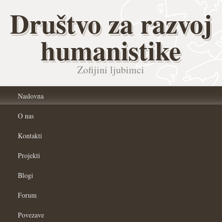
Društvo za razvoj
humanistike
Zofijini ljubimci
Naslovna
O nas
Kontakti
Projekti
Blogi
Forum
Povezave