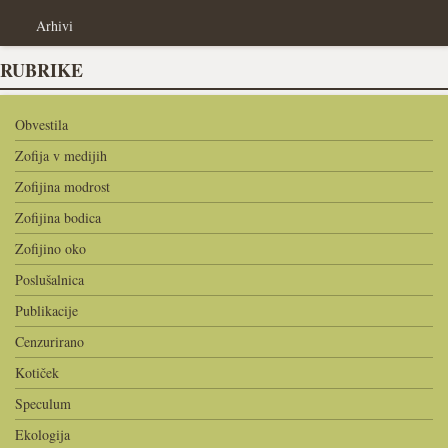
Arhivi
RUBRIKE
Obvestila
Zofija v medijih
Zofijina modrost
Zofijina bodica
Zofijino oko
Poslušalnica
Publikacije
Cenzurirano
Kotiček
Speculum
Ekologija